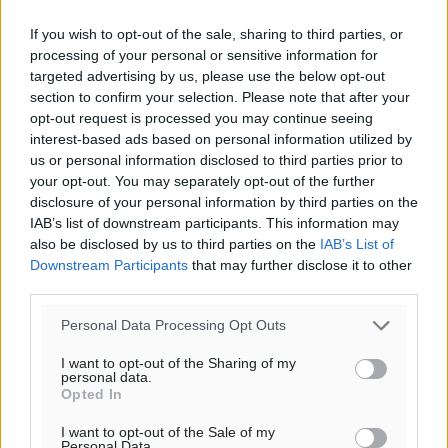
52
%
If you wish to opt-out of the sale, sharing to third parties, or
14
km/h
processing of your personal or sensitive information for
Β
targeted advertising by us, please use the below opt-out
30
31
°/
°
section to confirm your selection. Please note that after your
06:19
opt-out request is processed you may continue seeing
interest-based ads based on personal information utilized by
20:05
us or personal information disclosed to third parties prior to
πρόγνωση:
your opt-out. You may separately opt-out of the further
32
°
disclosure of your personal information by third parties on the
ΔΕ
IAB’s list of downstream participants. This information may
29
°
also be disclosed by us to third parties on the
IAB’s List of
ΤΡ
Downstream Participants
that may further disclose it to other
28
third parties.
°
ΤΕ
Personal Data Processing Opt Outs
29
°
ΠΕ
I want to opt-out of the Sharing of my
personal data.
Opted In
I want to opt-out of the Sale of my
Personal Data.