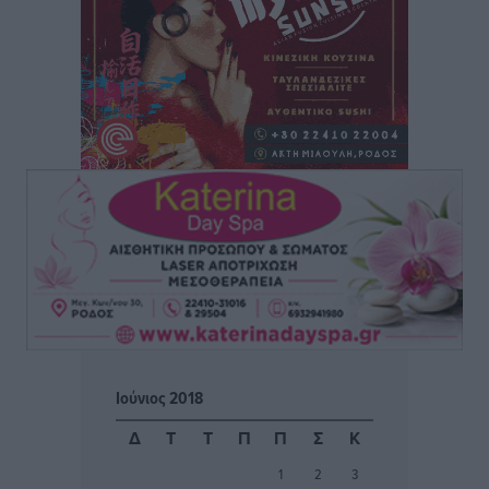
Τοπικές Ειδήσεις
•
πριν 7 ώρες
Συνεχίζεται η έξοδος του Αυγούστου – Πάνω από
34.000 αναχωρούν σήμερα μόνο από τον Πειραιά
Ειδήσεις
•
πριν 7 ώρες
Μόνιμες θέσεις στους παιδικούς σταθμούς: Οι
προϋποθέσεις, η 24μηνη εμπειρία και οι προθεσμίες
για τους δήμους
Τοπικές Ειδήσεις
•
πριν 8 ώρες
Δεύτερη πηγή εισοδήματος για τους επαγγελματίες
ψαράδες ο αλιευτικός τουρισμός
Ειδήσεις
•
πριν 8 ώρες
Ιούνιος 2018
Μαρία Εκμεκτσίογλου: Η πίστη μου είναι το
Δ
Τ
Τ
Π
Π
Σ
Κ
μεγαλύτερο στήριγμα μου – Το προσκύνημα στην ιερά
1
2
3
Μονή Πανορμίτη