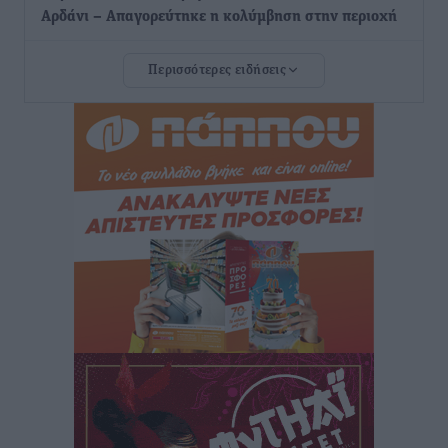
Αρδάνι – Απαγορεύτηκε η κολύμβηση στην περιοχή
Τοπικές Ειδήσεις
•
πριν 5 ώρες
Περισσότερες ειδήσεις
Τουρνάς για φωτιές: «Κανένα περιθώριο
εφησυχασμού» – Σε πλήρη ετοιμότητα ο μηχανισμός
Ειδήσεις
•
πριν 6 ώρες
Καιρός: Επιμένουν οι υψηλές θερμοκρασίες – Ισχυρά
μελτέμια έως 9 μποφόρ, σε «Red Code» 6 περιοχές
Τοπικές Ειδήσεις
•
πριν 7 ώρες
Τα φοιτητικά ενοίκια «τινάζουν στον αέρα» τους
οικογενειακούς προϋπολογισμούς
Ειδήσεις
•
πριν 7 ώρες
Δύο νέοι ξενώνες παραδόθηκαν στις Ένοπλες
Δυνάμεις στη νήσο Ρω