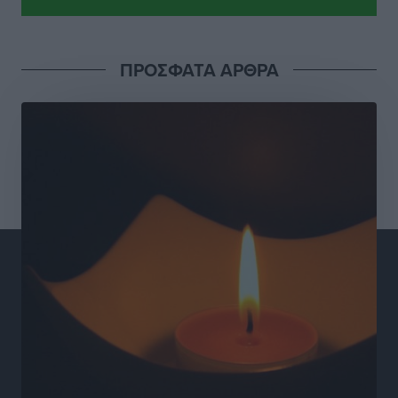
Τοπικές Ειδήσεις
•
πριν 9 ώρες
Γιάννης Βασιλάκης: «Η Πρωτοβάθμια Φροντίδα
ΠΡΟΣΦΑΤΑ ΑΡΘΡΑ
Υγείας πρέπει να φτάνει σε κάθε γωνιά – Ενισχύουμε
τις δομές, δεν τις αποδυναμώνουμε»
Συνεντεύξεις
•
πριν 9 ώρες
Ιδρυμα Ωνάση: Το όραμα πίσω από τα δύο νέα
σχολεία της Ρόδου
Συνεντεύξεις
•
πριν 9 ώρες
Μιχάλης Χουρδάκης: «Η χώρα χρειάζεται μια
αξιόπιστη εναλλακτική κυβερνητική πρόταση»
Συνεντεύξεις
•
πριν 9 ώρες
Σεβ. Μητροπολίτης Ρόδου κ. Κύριλλος: «Ο Αύγουστος
είναι ο μήνας της Παναγίας και η Θεία Λειτουργία η
καρδιά της ζωής της Εκκλησίας»