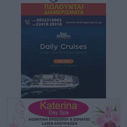
Τοπικές Ειδήσεις
•
πριν 2 ώρες
Ρόδος: «Βουλιάζει» από τουρίστες – Πάνω από 1 εκατ.
επιβάτες και 55 κρουαζιερόπλοια
Τοπικές Ειδήσεις
•
πριν 3 ώρες
Γ’ Εθνική Κατηγορία: Οι ημερομηνίες των
αγωνιστικών της κανονικής περιόδου
Αθλητικά
•
πριν 8 ώρες
Συνελήφθησαν δύο άτομα στην Κάρπαθο για άγρα
πελατών
Τοπικές Ειδήσεις
•
πριν 8 ώρες
Χωρίς υποχρεωτική παρουσία μικρών στη 12άδα
Αθλητικά
•
πριν 9 ώρες