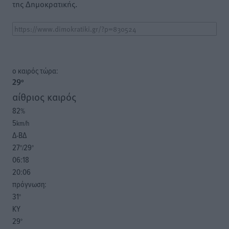
της Δημοκρατικής.
o καιρός τώρα:
29
°
αίθριος καιρός
82
%
5
km/h
Δ-ΒΔ
27
29
°/
°
06:18
20:06
πρόγνωση:
31
°
ΚΥ
29
°