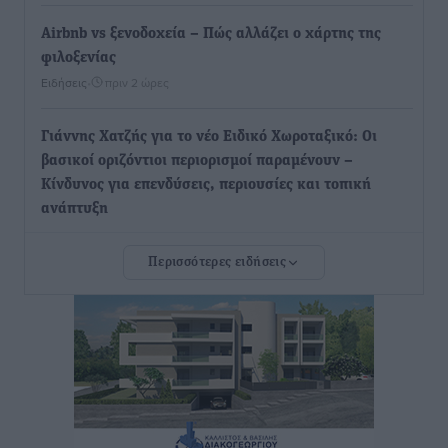
Airbnb vs ξενοδοχεία – Πώς αλλάζει ο χάρτης της
φιλοξενίας
Ειδήσεις
•
πριν 2 ώρες
Γιάννης Χατζής για το νέο Ειδικό Χωροταξικό: Οι
βασικοί οριζόντιοι περιορισμοί παραμένουν –
Κίνδυνος για επενδύσεις, περιουσίες και τοπική
ανάπτυξη
Τοπικές Ειδήσεις
•
πριν 2 ώρες
Περισσότερες ειδήσεις
Ευ. Τουρνάς: Απέναντι σε ακραία καιρικά φαινόμενα
δεν υπάρχουν περιθώρια εφησυχασμού
Ειδήσεις
•
πριν 2 ώρες
Στον Άγιο Νικόλαο Χάλκης ανοίγει ξανά το
ανανεωμένο εκκλησιαστικό μουσείο από τη Λέσχη
Lions Χάλκης