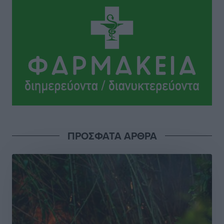
Γ. Χατζημάρκος: “Δύο μεγάλες δεσμεύσεις
Γεωργιάδη” – Κίνητρα για τους γιατρούς των νησιών
και συνεργασία Ρόδου με το Αττικόν για το
Ακτινοθεραπευτικό
Τοπικές Ειδήσεις
•
πριν 9 ώρες
Σούπερ μάρκετ: Διευρύνεται η εθνική πρωτοβουλία
για τις τιμές – Eρχονται νέες συμμετοχές εταιρειών
Ειδήσεις
•
πριν 9 ώρες
ΠΡΟΣΦΑΤΑ ΑΡΘΡΑ
Συνελήφθησαν έξι άτομα για ηχορύπανση από
καταστήματα στο Νότιο Αιγαίο
Τοπικές Ειδήσεις
•
πριν 9 ώρες
15 Αυγούστου 2026: Πώς θα πληρωθούν όσοι
εργαστούν την αργία – Τι ισχύει για πενθήμερο,