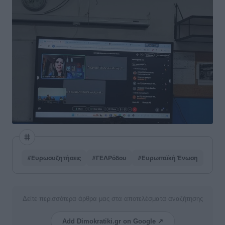
#Ευρωσυζητήσεις
#ΓΕΛΡόδου
#Ευρωπαϊκή Ένωση
Δείτε περισσότερα άρθρα μας στα αποτελέσματα αναζήτησης
Add Dimokratiki.gr on Google ↗