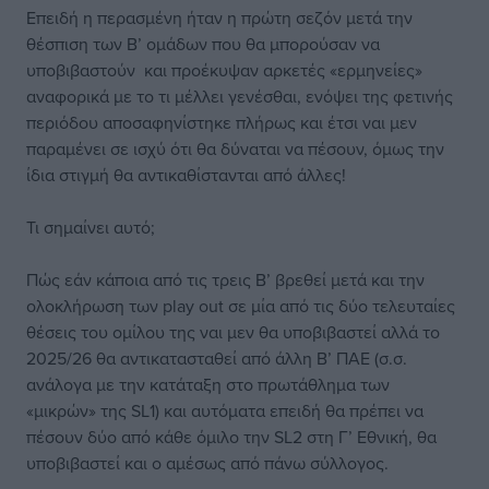
Επειδή η περασμένη ήταν η πρώτη σεζόν μετά την
θέσπιση των Β’ ομάδων που θα μπορούσαν να
υποβιβαστούν και προέκυψαν αρκετές «ερμηνείες»
αναφορικά με το τι μέλλει γενέσθαι, ενόψει της φετινής
περιόδου αποσαφηνίστηκε πλήρως και έτσι ναι μεν
παραμένει σε ισχύ ότι θα δύναται να πέσουν, όμως την
ίδια στιγμή θα αντικαθίστανται από άλλες!
Τι σημαίνει αυτό;
Πώς εάν κάποια από τις τρεις Β’ βρεθεί μετά και την
ολοκλήρωση των play out σε μία από τις δύο τελευταίες
θέσεις του ομίλου της ναι μεν θα υποβιβαστεί αλλά το
2025/26 θα αντικατασταθεί από άλλη Β’ ΠΑΕ (σ.σ.
ανάλογα με την κατάταξη στο πρωτάθλημα των
«μικρών» της SL1) και αυτόματα επειδή θα πρέπει να
πέσουν δύο από κάθε όμιλο την SL2 στη Γ’ Εθνική, θα
υποβιβαστεί και ο αμέσως από πάνω σύλλογος.