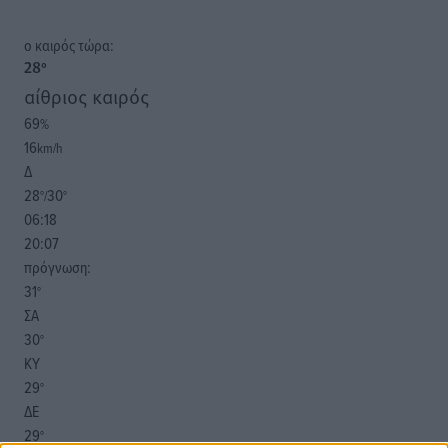
o καιρός τώρα:
28
°
αίθριος καιρός
69
%
16
km/h
Δ
28
30
°/
°
06:18
20:07
πρόγνωση:
31
°
ΣΑ
30
°
ΚΥ
29
°
ΔΕ
29
°