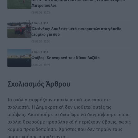
ΑΕΡΑ: Δεν σταματάει να ενισχύεται, νέο απόκτημα ο
Μητρόπουλος
06.08.26 · 16:52
ΑΘΛΗΤΙΚΆ
Κλεάνθης: Δουλειές μετά ευχαριστιών στο γήπεδο,
ατομικό για δύο
06.08.26 · 16:50
ΑΘΛΗΤΙΚΆ
Φοίβος: Εν αναμονή του Νίκου Λαζίδη
06.08.26 · 16:49
Σχολιασμός Άρθρου
Τα σχόλια εκφράζουν αποκλειστικά τον εκάστοτε
σχολιαστή. Η Δημοκρατική δεν υιοθετεί αυτές τις
απόψεις. Διατηρούμε το δικαίωμα να διαγράψουμε όποια
σχόλια θεωρούμε προσβλητικά ή περιέχουν ύβρεις, χωρίς
καμμία προειδοποίηση. Χρήστες που δεν τηρούν τους
όρους χρήσης αποκλείονται.