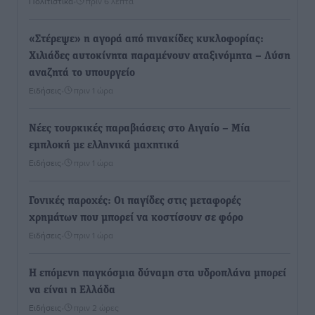
Πολιτιστικά
•
πριν 6 λεπτά
«Στέρεψε» η αγορά από πινακίδες κυκλοφορίας:
Χιλιάδες αυτοκίνητα παραμένουν αταξινόμητα – Λύση
αναζητά το υπουργείο
Ειδήσεις
•
πριν 1 ώρα
Νέες τουρκικές παραβιάσεις στο Αιγαίο – Μία
εμπλοκή με ελληνικά μαχητικά
Ειδήσεις
•
πριν 1 ώρα
Γονικές παροχές: Οι παγίδες στις μεταφορές
χρημάτων που μπορεί να κοστίσουν σε φόρο
Ειδήσεις
•
πριν 1 ώρα
Η επόμενη παγκόσμια δύναμη στα υδροπλάνα μπορεί
να είναι η Ελλάδα
Ειδήσεις
•
πριν 2 ώρες