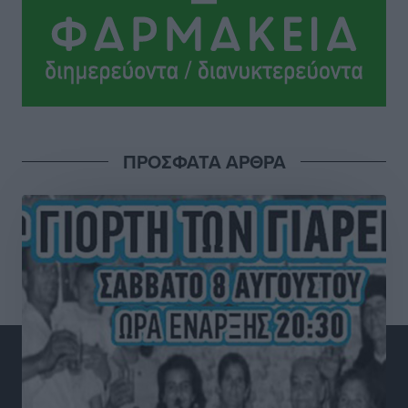
οι επεκτάσεις, οι ενεργειακές αναβαθμίσεις σε
ολόκληρο το νησί
Ειδήσεις
•
πριν 3 ώρες
Στη Ρόδο απολαμβάνει τις καλοκαιρινές της διακοπές
η Φαίη Σκορδά
Τοπικές Ειδήσεις
•
πριν 3 ώρες
ΠΡΟΣΦΑΤΑ ΑΡΘΡΑ
Χειρουργικές ομάδες στην Κάλυμνο: Το νέο μοντέλο
του ΕΣΥ φέρνει τις επεμβάσεις κοντά στους νησιώτες
Ρεπορτάζ
•
πριν 3 ώρες
Οι χειροπέδες στην Πάρο έδεσαν τα χέρια όλης της
Αυτοδιοίκησης
Δημο-Κρίσεις
•
πριν 3 ώρες
Δωρεάν τριήμερη κτηνιατρική δράση στη Μεγίστη,
από τη Λέσχη Lions Καστελλορίζου