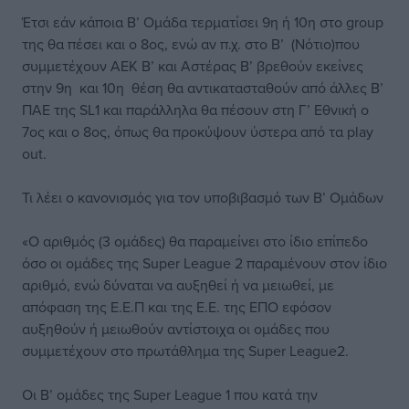
Έτσι εάν κάποια Β’ Ομάδα τερματίσει 9η ή 10η στο group
της θα πέσει και ο 8ος, ενώ αν π.χ. στο Β’ (Νότιο)που
συμμετέχουν ΑΕΚ Β’ και Αστέρας Β’ βρεθούν εκείνες
στην 9η και 10η θέση θα αντικατασταθούν από άλλες Β’
ΠΑΕ της SL1 και παράλληλα θα πέσουν στη Γ’ Εθνική ο
7ος και ο 8ος, όπως θα προκύψουν ύστερα από τα play
out.
Τι λέει ο κανονισμός για τον υποβιβασμό των Β’ Ομάδων
«Ο αριθμός (3 ομάδες) θα παραμείνει στο ίδιο επίπεδο
όσο οι ομάδες της Super League 2 παραμένουν στον ίδιο
αριθμό, ενώ δύναται να αυξηθεί ή να μειωθεί, με
απόφαση της Ε.Ε.Π και της Ε.Ε. της ΕΠΟ εφόσον
αυξηθούν ή μειωθούν αντίστοιχα οι ομάδες που
συμμετέχουν στο πρωτάθλημα της Super League2.
Οι Β’ ομάδες της Super League 1 που κατά την