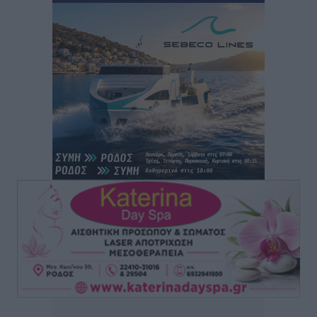
Ειδήσεις
•
πριν 2 ώρες
Ενίσχυση των υπηρεσιών υγείας στο αεροδρόμιο της
Ρόδου: «Η πολιτική βούληση είναι η ενίσχυση, όχι η
αφαίρεση»
Τοπικές Ειδήσεις
•
πριν 3 ώρες
Αρνείται τα πάντα ο 53χρονος φερόμενος ως λογιστής
και μιλά για σκευωρία γνωστών μεταξύ τους
καταγγελλόντων
Τοπικές Ειδήσεις
•
πριν 3 ώρες
Δήμος Ρόδου: Επήλθε συμβιβασμός με την οικογένεια
του θύματος του σοκαριστικού θανατηφόρου
τροχαίου του 2014
Ρεπορτάζ
•
πριν 3 ώρες
Απορρίφθηκε η προσωρινή διαταγή κατά του