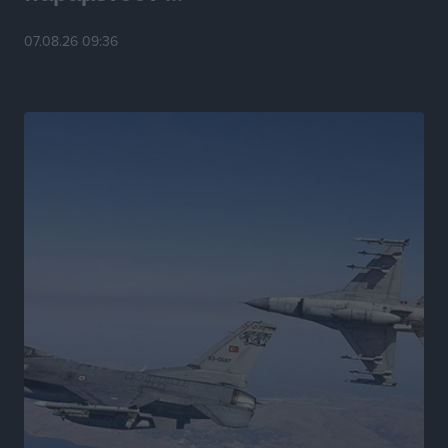
07.08.26 09:36
Νέο ξενοδοχείο στη Ρόδο για την H Hotels –
Χατζηλαζάρου – Προχωρά καινούργιο ξενοδοχείο
στην Κω
Τοπικές Ειδήσεις
•
πριν 17 ώρες
Αυτοκίνητο μπήκε παράνομα σε μονόδρομο στο
Μαστιχάρι – Αναποδογύρισε όχημα με μητέρα και
5χρονο παιδί
Τοπικές Ειδήσεις
•
πριν 17 ώρες
“Η Ευρώπη αντιμετώπιζε το προσφυγικό σαν ταινία
τρόμου” – Η συγκλονιστική μαρτυρία της Χαρούλας
Γιασιράνη στον RV για τα γεγονότα που οδήγησαν στο
Σύμφωνο της Λέρου
Τοπικές Ειδήσεις
•
πριν 18 ώρες