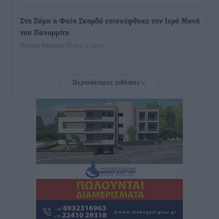
Στη Σύμη η Φαίη Σκορδά επισκέφθηκε την Ιερά Μονή
του Πανορμίτη
Τοπικές Ειδήσεις
•
πριν 2 ώρες
Σερβία: Ανακάμπτουν οι τουριστικές ροές προς την
Περισσότερες ειδήσεις
Ελλάδα
Ειδήσεις
•
πριν 2 ώρες
Διακοπές στην Κάρπαθο για τον Γιώργο Γεραπετρίτη
Τοπικές Ειδήσεις
•
πριν 2 ώρες
Ρόδος: Τραυματίστηκε 53χρονος ναυτικός
Τοπικές Ειδήσεις
•
πριν 2 ώρες
Airbnb: Αυξημένα έσοδα στο β’ τρίμηνο με «όχημα»
το Μουντιάλ