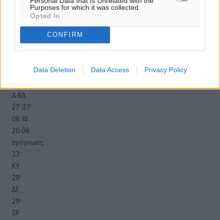
Personal Data that Is Unrelated with the
Purposes for which it was collected.
Opted In
o καιρός τώρα:
CONFIRM
27
°
αίθριος καιρός
Data Deletion
Data Access
Privacy Policy
56
%
8
km/h
Δ-ΒΔ
27
27
°/
°
06:18
20:06
πρόγνωση:
33
°
ΚΥ
29
°
ΔΕ
29
°
ΤΡ