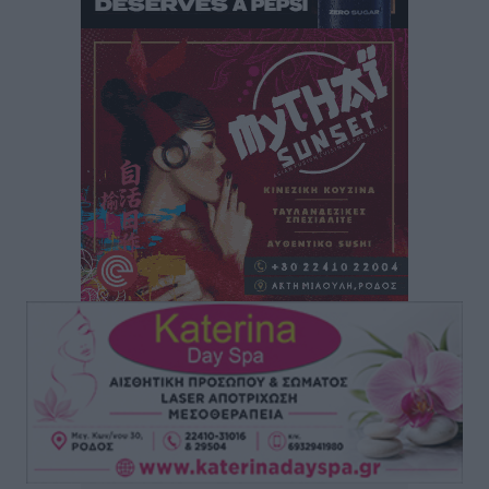
Ποιοι φοιτητές μπορούν να λάβουν ενίσχυση για
στέγη έως 2.500 ευρώ
Ειδήσεις
•
πριν 15 ώρες
«Γιατί οι Τούρκοι συρρέουν στα ελληνικά νησιά»:
Τουρκική εφημερίδα εξηγεί τους λόγους που οι
γείτονες προτιμούν την Ελλάδα για διακοπές
Τοπικές Ειδήσεις
•
πριν 15 ώρες
«Μουσικό Ταξίδι στο Αιγαίο»: Η Ρόδος έγραψε μια
νέα σελίδα στον πολιτισμό
Πολιτιστικά
•
πριν 15 ώρες
Άμεσα μέτρα για την ενίσχυση του Νοσοκομείου
Ρόδου και αντιμετώπιση των ελλείψεων προσωπικού
ανακοίνωσε ο Άδωνις Γεωργιάδης
Τοπικές Ειδήσεις
•
πριν 16 ώρες