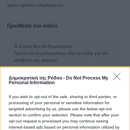
όρους χρήσης αποκλείονται.
Προσθέστε ένα σχόλιο
Το E-mail δεν θα δημοσιευτεί.
Πρέπει να συμπληρωθούν όλα τα πεδία για την
υποβολή του σχολίου.
Όνοματεπώνυμο
Email
Δημοκρατική της Ρόδου -
Do Not Process My
Personal Information
If you wish to opt-out of the sale, sharing to third parties, or
Φύλαξε τα στοιχεία μου για την επόμενη φορά.
processing of your personal or sensitive information for
targeted advertising by us, please use the below opt-out
section to confirm your selection. Please note that after your
opt-out request is processed you may continue seeing
interest-based ads based on personal information utilized by