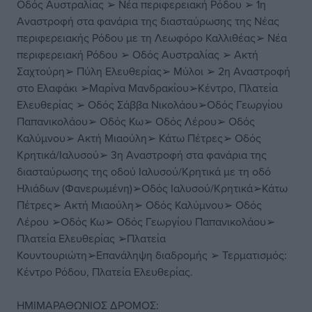
Οδός Αυστραλίας ➢ Νέα περιφερειακή Ρόδου ➢ 1η
Αναστροφή στα φανάρια της διασταύρωσης της Νέας
περιφερειακής Ρόδου με τη Λεωφόρο Καλλιθέας➢ Νέα
περιφερειακή Ρόδου ➢ Οδός Αυστραλίας ➢ Ακτή
Σαχτούρη➢ Πύλη Ελευθερίας➢ Μύλοι ➢ 2η Αναστροφή
στο Ελαφάκι ➢Μαρίνα Μανδρακίου➢Κέντρο, Πλατεία
Ελευθερίας ➢ Οδός Σάββα Νικολάου➢Οδός Γεωργίου
Παπανικολάου➢ Οδός Κω➢ Οδός Λέρου➢ Οδός
Καλύμνου➢ Ακτή Μιαούλη➢ Κάτω Πέτρες➢ Οδός
Κρητικά/Ιαλυσού➢ 3η Αναστροφή στα φανάρια της
διασταύρωσης της οδού Ιαλυσού/Κρητικά με τη οδό
Ηλιάδων (Φανερωμένη)➢Οδός Ιαλυσού/Κρητικά➢Κάτω
Πέτρες➢ Ακτή Μιαούλη➢ Οδός Καλύμνου➢ Οδός
Λέρου ➢Οδός Κω➢ Οδός Γεωργίου Παπανικολάου➢
Πλατεία Ελευθερίας ➢Πλατεία
Κουντουριώτη➢Επανάληψη διαδρομής ➢ Τερματισμός:
Κέντρο Ρόδου, Πλατεία Ελευθερίας.
ΗΜΙΜΑΡΑΘΩΝΙΟΣ ΔΡΟΜΟΣ: