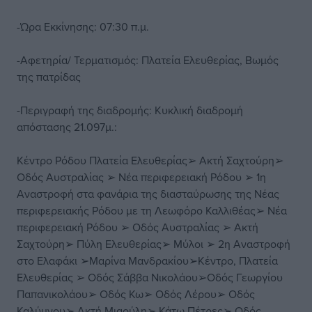
-Ώρα Εκκίνησης: 07:30 π.μ.
-Αφετηρία/ Τερματισμός: Πλατεία Ελευθερίας, Βωμός
της πατρίδας
-Περιγραφή της διαδρομής: Κυκλική διαδρομή
απόστασης 21.097μ.:
Κέντρο Ρόδου Πλατεία Ελευθερίας➢ Ακτή Σαχτούρη➢
Οδός Αυστραλίας ➢ Νέα περιφερειακή Ρόδου ➢ 1η
Αναστροφή στα φανάρια της διασταύρωσης της Νέας
περιφερειακής Ρόδου με τη Λεωφόρο Καλλιθέας➢ Νέα
περιφερειακή Ρόδου ➢ Οδός Αυστραλίας ➢ Ακτή
Σαχτούρη➢ Πύλη Ελευθερίας➢ Μύλοι ➢ 2η Αναστροφή
στο Ελαφάκι ➢Μαρίνα Μανδρακίου➢Κέντρο, Πλατεία
Ελευθερίας ➢ Οδός Σάββα Νικολάου➢Οδός Γεωργίου
Παπανικολάου➢ Οδός Κω➢ Οδός Λέρου➢ Οδός
Καλύμνου➢ Ακτή Μιαούλη➢ Κάτω Πέτρες➢ Οδός