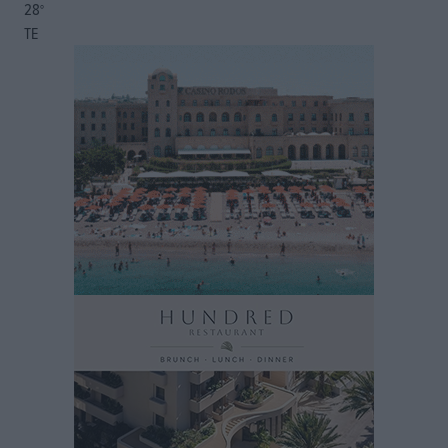
28
°
ΤΕ