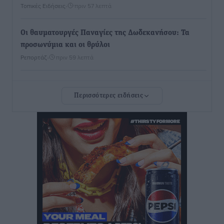
Τοπικές Ειδήσεις
•
πριν 57 λεπτά
Οι θαυματουργές Παναγίες της Δωδεκανήσου: Τα
προσωνύμια και οι θρύλοι
Ρεπορτάζ
•
πριν 59 λεπτά
Τριήμερο εξόδου: Πάνω από 129.000 επιβάτες
Περισσότερες ειδήσεις
αναχωρούν από Πειραιά, Ραφήνα και Λαύριο
Ειδήσεις
•
πριν 14 ώρες
Τι αλλάζει το χωροταξικό στις τουριστικές επενδύσεις
Τοπικές Ειδήσεις
•
πριν 14 ώρες
ΥΠΑΑΤ: 12,5 εκατ. ευρώ στις 13 Περιφέρειες για μέτρα
βιοασφάλειας
Τοπικές Ειδήσεις
•
πριν 15 ώρες