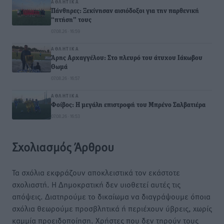
ΑΘΛΗΤΙΚΆ
Πάνθηρες: Ξεκίνησαν αισιόδοξοι για την παρθενική
“πτήση” τους
07.08.26 · 16:59
ΑΘΛΗΤΙΚΆ
Άρης Αρχαγγέλου: Στο πλευρό του άτυχου Ιάκωβου
Θωμά
07.08.26 · 16:57
ΑΘΛΗΤΙΚΆ
Φοίβος: Η μεγάλη επιστροφή του Μπρένο Σαλβατιέρα
07.08.26 · 16:53
Σχολιασμός Άρθρου
Τα σχόλια εκφράζουν αποκλειστικά τον εκάστοτε
σχολιαστή. Η Δημοκρατική δεν υιοθετεί αυτές τις
απόψεις. Διατηρούμε το δικαίωμα να διαγράψουμε όποια
σχόλια θεωρούμε προσβλητικά ή περιέχουν ύβρεις, χωρίς
καμμία προειδοποίηση. Χρήστες που δεν τηρούν τους