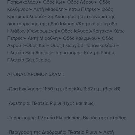
Παπανικολάου➢ Οδός Κω➢ Οδός Λέρου➢ Οδός
Καλύμνου➢ Ακτή Μιαούλη➢ Κάτω Πέτρες➢ Οδός
Κρητικά/Ιαλυσού➢ 3η Αναστροφή στα φανάρια της
διασταύρωσης της οδού Ιαλυσού/Κρητικά με τη οδό
Ηλιάδων (Φανερωμένη)➢Οδός Ιαλυσού/Κρητικά➢Κάτω
Πέτρες➢ Ακτή Μιαούλη➢ Οδός Καλύμνου➢ Οδός
Λέρου ➢Οδός Κω➢ Οδός Γεωργίου Παπανικολάου➢
Πλατεία Ελευθερίας➢ Τερματισμός: Κέντρο Ρόδου,
Πλατεία Ελευθερίας.
ΑΓΩΝΑΣ ΔΡΟΜΟΥ 5ΧΛΜ.:
-Ώρα Εκκίνησης: 11:50 π.μ. (BlockA), 11:52 π.μ. (BlockB)
-Αφετηρία: Πλατεία Ρίμινι (Ήχος και Φως)
-Τερματισμός: Πλατεία Ελευθερίας, Βωμός της πατρίδας
-Περιγραφή της Διαδρομής: Πλατεία Ρίμινι ➢ Ακτή