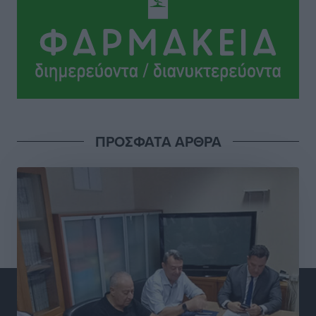
Κλεάνθης: Έτοιμες οι κάρτες διαρκείας της νέας
σεζόν
Αθλητικά
•
πριν 16 ώρες
Ατρόμητος Διμυλιάς: Ο Μαργαρίτης και μία
αδιαπραγμάτευτη φιλοσοφία
Αθλητικά
•
πριν 16 ώρες
ΠΡΟΣΦΑΤΑ ΑΡΘΡΑ
Γ.Σ. Διαγόρας: Επέστρεψε στις Ακαδημίες η Ειρήνη
Παπαεμμανουήλ
Αθλητικά
•
πριν 17 ώρες
ΣΚΟΕ: Σαββατοκύριακο με αγώνες από τον Σ.Σ. Ρόδου
Αθλητικά
•
πριν 18 ώρες
Συνελήφθη 37χρονη στη Ρόδο γιατί είχε αφήσει τα
τρία ανήλικα παιδιά της χωρίς επιτήρηση
Τοπικές Ειδήσεις
•
πριν 18 ώρες