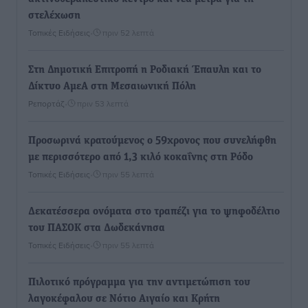
στελέχωση
Τοπικές Ειδήσεις
•
πριν 52 λεπτά
Στη Δημοτική Επιτροπή η Ροδιακή Έπαυλη και το
Δίκτυο ΑμεΑ στη Μεσαιωνική Πόλη
Ρεπορτάζ
•
πριν 53 λεπτά
Προσωρινά κρατούμενος ο 59χρονος που συνελήφθη
με περισσότερο από 1,3 κιλό κοκαΐνης στη Ρόδο
Τοπικές Ειδήσεις
•
πριν 55 λεπτά
Δεκατέσσερα ονόματα στο τραπέζι για το ψηφοδέλτιο
του ΠΑΣΟΚ στα Δωδεκάνησα
Τοπικές Ειδήσεις
•
πριν 55 λεπτά
Πιλοτικό πρόγραμμα για την αντιμετώπιση του
λαγοκέφαλου σε Νότιο Αιγαίο και Κρήτη