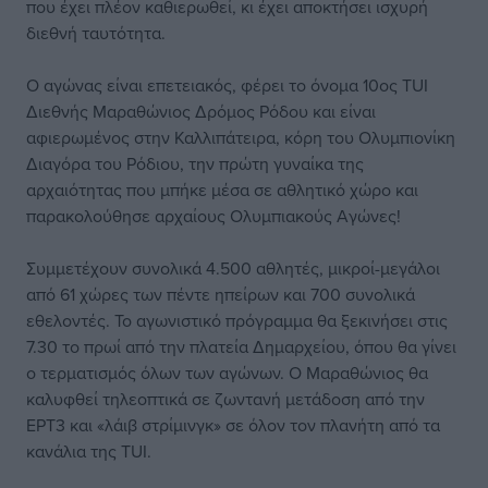
που έχει πλέον καθιερωθεί, κι έχει αποκτήσει ισχυρή
διεθνή ταυτότητα.
Ο αγώνας είναι επετειακός, φέρει το όνομα 10ος TUI
Διεθνής Μαραθώνιος Δρόμος Ρόδου και είναι
αφιερωμένος στην Καλλιπάτειρα, κόρη του Ολυμπιονίκη
Διαγόρα του Ρόδιου, την πρώτη γυναίκα της
αρχαιότητας που μπήκε μέσα σε αθλητικό χώρο και
παρακολούθησε αρχαίους Ολυμπιακούς Αγώνες!
Συμμετέχουν συνολικά 4.500 αθλητές, μικροί-μεγάλοι
από 61 χώρες των πέντε ηπείρων και 700 συνολικά
εθελοντές. Το αγωνιστικό πρόγραμμα θα ξεκινήσει στις
7.30 το πρωί από την πλατεία Δημαρχείου, όπου θα γίνει
ο τερματισμός όλων των αγώνων. Ο Μαραθώνιος θα
καλυφθεί τηλεοπτικά σε ζωντανή μετάδοση από την
ΕΡΤ3 και «λάιβ στρίμινγκ» σε όλον τον πλανήτη από τα
κανάλια της TUI.