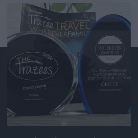
Σχολείο – Πρέσβης του Ευρωπαϊκού Κοινοβουλίου
αναδείχθηκε το 1ο ΓΕΛ Ρόδου – Βενετόκλειο με
βαθμολογία 100 στα 100
Τοπικές Ειδήσεις
•
πριν 6 ώρες
Ελπίδα Πεταλούδων: Ανακοίνωσε τον Νίκο Μιχαλάκη
Αθλητικά
•
πριν 7 ώρες
Ψήφισμα της κοινότητας Παστίδας για την εκδημία
του ιερέα Μιχαήλ Καψάλη
Τοπικές Ειδήσεις
•
πριν 7 ώρες
Με επιτυχία πραγματοποιήθηκαν τα εγκαίνια της
61ης Πανελλήνιας Έκθεσης Χειροτεχνίας και
Αγροτικής Οικονομίας Κρεμαστής
Τοπικές Ειδήσεις
•
πριν 7 ώρες