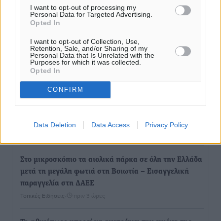
I want to opt-out of processing my
Personal Data for Targeted Advertising.
Opted In
I want to opt-out of Collection, Use,
Retention, Sale, and/or Sharing of my
Personal Data that Is Unrelated with the
Purposes for which it was collected.
Ροή ειδήσεων
Opted In
CONFIRM
Αγαπημένη Χώρα και Καλύτερος Διαγεννεακός
Προορισμός η Ελλάδα σε τουριστικά βραβεία των
ΗΠΑ
Data Deletion
Data Access
Privacy Policy
Ειδήσεις
•
πριν 3 ώρες
Στο μικροσκόπιο τα αιολικά πάρκα σε όλη την Ελλάδα
μετά τη μεγάλη φωτιά στη Βοιωτία – Eισαγγελική
παραγγελία στη ΔΑΕΕ
Τοπικές Ειδήσεις
•
πριν 3 ώρες