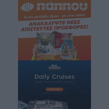
Σώθηκε ελάφι που παγιδεύτηκε στον Άγιο Ισίδωρο –
Άμεση κινητοποίηση της Δασικής Υπηρεσίας
Τοπικές Ειδήσεις
•
πριν 4 ώρες
Μητσοτάκης για Στέλιο Ράμφο: Αποχαιρετώ με θλίψη
και σεβασμό αυτόν τον λαμπρό Έλληνα
Ειδήσεις
•
πριν 4 ώρες
Πέθανε ο σπουδαίος διανοούμενος, Στέλιος Ράμφος σε
ηλικία 87 ετών
Ειδήσεις
•
πριν 4 ώρες
Γιάννης Παππάς: «Σημαντική ανάσα για τις
επιχειρήσεις η παράταση του “Εξοικονομώ –
Επιχειρώ”»
Τοπικές Ειδήσεις
•
πριν 5 ώρες