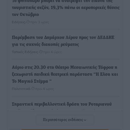
Το φθινόπωρο μπορεί να ανατρέψει την εικόνα της
τουριστικής σεζόν, 19,3% πάνω οι αεροπορικές θέσεις
τον Οκτώβριο
Ειδήσεις
•
πριν 3 ώρες
Παρέμβαση του Δημάρχου Λέρου προς τον ΔΕΔΔΗΕ
για τις συχνές διακοπές ρεύματος
Τοπικές Ειδήσεις
•
πριν 4 ώρες
Αύριο στις 20.30 στο Θέατρο Μεσαιωνικής Τάφρου η
ξεχωριστή παιδική θεατρική παράσταση “Η Ελσα και
Το Μαγικό Στέμμα “
Πολιτιστικά
•
πριν 4 ώρες
Σημαντική περιβαλλοντική δράση του Ροταριανού
Ομίλου Ρόδου στο πλαίσιο του Δικτύου Αλς-ΣΟΣ
Τοπικές Ειδήσεις
•
πριν 4 ώρες
Περισσότερες ειδήσεις