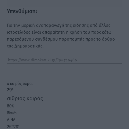
Υπενθύμιση:
Για την μερική αναπαραγωγή της είδησης από άλλες
ιστοσελίδες είναι απαραίτητη η χρήση του παρακάτω
παρεχόμενου συνδέσμου παραπομπής προς το άρθρο
της Δημοκρατικής.
o καιρός τώρα:
29
°
αίθριος καιρός
80
%
8
km/h
Δ-ΝΔ
26
28
°/
°