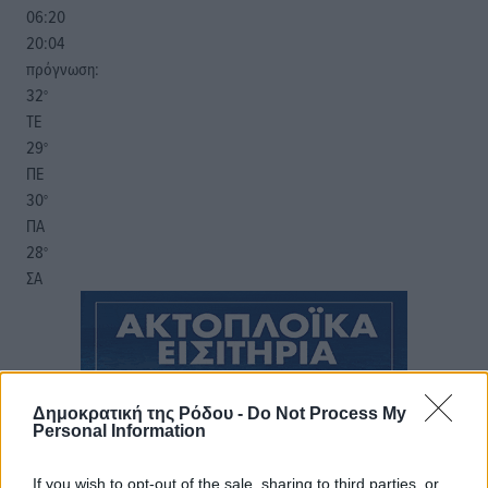
06:20
20:04
πρόγνωση:
32
°
ΤΕ
29
°
ΠΕ
30
°
ΠΑ
28
°
ΣΑ
Δημοκρατική της Ρόδου -
Do Not Process My
Personal Information
If you wish to opt-out of the sale, sharing to third parties, or