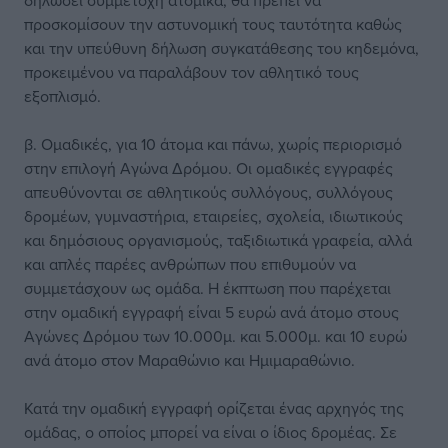
δηλώσει συμμετοχή ατομικά, θα πρέπει να
προσκομίσουν την αστυνομική τους ταυτότητα καθώς
και την υπεύθυνη δήλωση συγκατάθεσης του κηδεμόνα,
προκειμένου να παραλάβουν τον αθλητικό τους
εξοπλισμό.
β. Ομαδικές, για 10 άτομα και πάνω, χωρίς περιορισμό
στην επιλογή Αγώνα Δρόμου. Οι ομαδικές εγγραφές
απευθύνονται σε αθλητικούς συλλόγους, συλλόγους
δρομέων, γυμναστήρια, εταιρείες, σχολεία, ιδιωτικούς
και δημόσιους οργανισμούς, ταξιδιωτικά γραφεία, αλλά
και απλές παρέες ανθρώπων που επιθυμούν να
συμμετάσχουν ως ομάδα. Η έκπτωση που παρέχεται
στην ομαδική εγγραφή είναι 5 ευρώ ανά άτομο στους
Αγώνες Δρόμου των 10.000μ. και 5.000μ. και 10 ευρώ
ανά άτομο στον Μαραθώνιο και Ημιμαραθώνιο.
Κατά την ομαδική εγγραφή ορίζεται ένας αρχηγός της
ομάδας, ο οποίος μπορεί να είναι ο ίδιος δρομέας. Σε