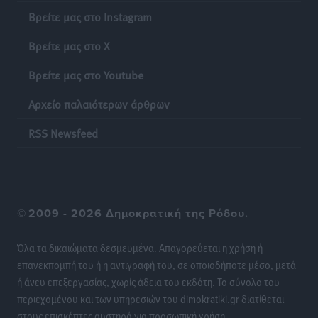
Σε κόκκινο συναγερμό επτά Περιφέρειες – Οι οδηγίες
Βρείτε μας στο Instagram
της Πολιτικής Προστασίας και ο Χάρτης Πρόβλεψης
Πυρκαγιάς
Βρείτε μας στο X
Ειδήσεις
•
πριν 13 ώρες
Βρείτε μας στο Youtube
ΑΑΔΕ: Αυξάνονται οι «καρφωτές» για φοροδιαφυγή
Αρχείο παλαιότερων άρθρων
– Στο μικροσκόπιο τουριστικοί προορισμοί, ταμειακές
και συναλλαγές POS
RSS Newsfeed
Ειδήσεις
•
πριν 13 ώρες
Δημόσιο: Το νέο καθεστώς επιλογής προϊσταμένων, τι
προβλέπει το νομοσχέδιο του Υπ. Εσωτερικών
©
2009 - 2026 Δημοκρατική της Ρόδου.
Ειδήσεις
•
πριν 13 ώρες
Όλα τα δικαιώματα δεσμευμένα. Απαγορεύεται η χρήση ή
Ποιες κατηγορίες καταστημάτων συγκεντρώνουν τη
επανεκπομπή του ή η αντιγραφή του, σε οποιοδήποτε μέσο, μετά
μεγαλύτερη κίνηση
ή άνευ επεξεργασίας, χωρίς άδεια του εκδότη. Το σύνολο του
Ειδήσεις
•
πριν 13 ώρες
περιεχομένου και των υπηρεσιών του dimokratiki.gr διατίθεται
στους επισκέπτες αυστηρά για προσωπική χρήση.