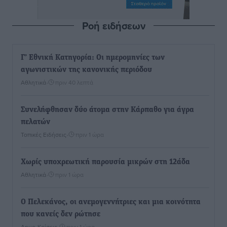
Ροή ειδήσεων
Γ’ Εθνική Κατηγορία: Οι ημερομηνίες των
αγωνιστικών της κανονικής περιόδου
Αθλητικά
•
πριν 40 λεπτά
Συνελήφθησαν δύο άτομα στην Κάρπαθο για άγρα
πελατών
Τοπικές Ειδήσεις
•
πριν 1 ώρα
Χωρίς υποχρεωτική παρουσία μικρών στη 12άδα
Αθλητικά
•
πριν 1 ώρα
Ο Πελεκάνος, οι ανεμογεννήτριες και μια κοινότητα
που κανείς δεν ρώτησε
Δημο-Κρίσεις
•
πριν 1 ώρα