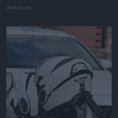
ΑΔΜΗΕ: Ολοκληρώνεται η ηλεκτρική διασύνδεση των
08.08.26 12:40
Κυκλάδων, τα οφέλη
Ειδήσεις
•
πριν 4 ώρες
Πόσοι Ευρωπαίοι «αντέχουν» διακοπές στο εξωτερικό
– Τι ισχύει για Έλληνες
Ειδήσεις
•
πριν 4 ώρες
Βούλγαροι τουρίστες: Λιγότερες διανυκτερεύσεις
στην Ελλάδα, αλλά 18% υψηλότερη δαπάνη ανά
διανυκτέρευση
Ειδήσεις
•
πριν 4 ώρες
Βέλγοι τουρίστες: Στα 547,9 εκατ. ευρώ οι εισπράξεις
για την Ελλάδα
Ειδήσεις
•
πριν 4 ώρες