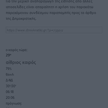
Για την μερική αναπαραγωγή της είδησης από άλλες
ιστοσελίδες είναι απαραίτητη η χρήση του παρακάτω
παρεχόμενου συνδέσμου παραπομπής προς το άρθρο
της Δημοκρατικής.
o καιρός τώρα:
29
°
αίθριος καιρός
79
%
6
km/h
Δ-ΝΔ
30
30
°/
°
06:18
20:06
πρόγνωση: