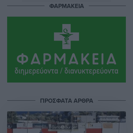
ΦΑΡΜΑΚΕΙΑ
Εθνική Παίδων: Ο Χριστοδούλου και η καλύτερη
φουρνιά των τελευταίων ετών
Αθλητικά
•
πριν 3 ώρες
Διαγόρας: Ανανέωσε ο Μιχάλης Χατζηγεωργίου
Αθλητικά
•
πριν 3 ώρες
ΔΕΑΣ Δάφνη Ρόδου: Η Ευαγγελία Τετράδη στο
τεχνικό επιτελείο
Αθλητικά
•
πριν 3 ώρες
Γ.Σ. Διαγόρας: Το οργανόγραμμα των Ακαδημιών
Αθλητικά
•
πριν 3 ώρες
ΠΡΟΣΦΑΤΑ ΑΡΘΡΑ
Σταυρός Καλυθιών: Απέκτησε και την Ειρήνη
Καρελλάκη
Αθλητικά
•
πριν 3 ώρες