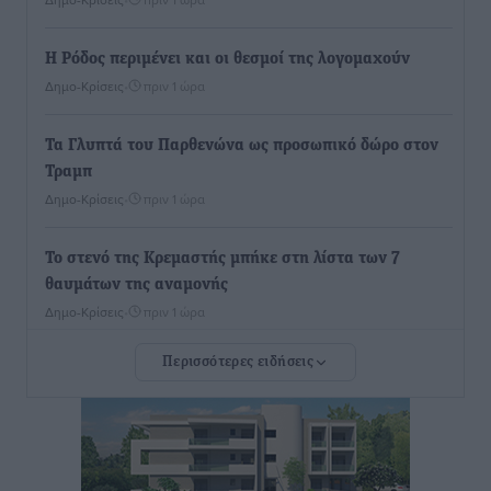
Η Ρόδος περιμένει και οι θεσμοί της λογομαχούν
Δημο-Κρίσεις
•
πριν 1 ώρα
Τα Γλυπτά του Παρθενώνα ως προσωπικό δώρο στον
Τραμπ
Δημο-Κρίσεις
•
πριν 1 ώρα
Το στενό της Κρεμαστής μπήκε στη λίστα των 7
θαυμάτων της αναμονής
Δημο-Κρίσεις
•
πριν 1 ώρα
Περισσότερες ειδήσεις
ΣΕΤΕ: Σημαντική θεσμική εξέλιξη η ΚΥΑ για το ΕΧΠ
για τον τουρισμό
Ειδήσεις
•
πριν 2 ώρες
Γ. Χατζημάρκος: “Δύο μεγάλες δεσμεύσεις