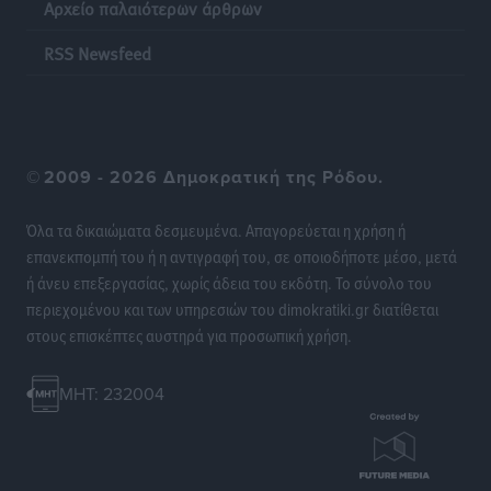
Αρχείο παλαιότερων άρθρων
“πτήση” τους
Αθλητικά
•
πριν 20 ώρες
RSS Newsfeed
Άρης Αρχαγγέλου: Στο πλευρό του άτυχου Ιάκωβου
Θωμά
Αθλητικά
•
πριν 20 ώρες
©
2009 - 2026 Δημοκρατική της Ρόδου.
Φοίβος: Η μεγάλη επιστροφή του Μπρένο Σαλβατιέρα
Όλα τα δικαιώματα δεσμευμένα. Απαγορεύεται η χρήση ή
Αθλητικά
•
πριν 20 ώρες
επανεκπομπή του ή η αντιγραφή του, σε οποιοδήποτε μέσο, μετά
ή άνευ επεξεργασίας, χωρίς άδεια του εκδότη. Το σύνολο του
Κλεάνθης: Έτοιμες οι κάρτες διαρκείας της νέας
περιεχομένου και των υπηρεσιών του dimokratiki.gr διατίθεται
σεζόν
στους επισκέπτες αυστηρά για προσωπική χρήση.
Αθλητικά
•
πριν 20 ώρες
MHT: 232004
Ατρόμητος Διμυλιάς: Ο Μαργαρίτης και μία
αδιαπραγμάτευτη φιλοσοφία
Αθλητικά
•
πριν 21 ώρες