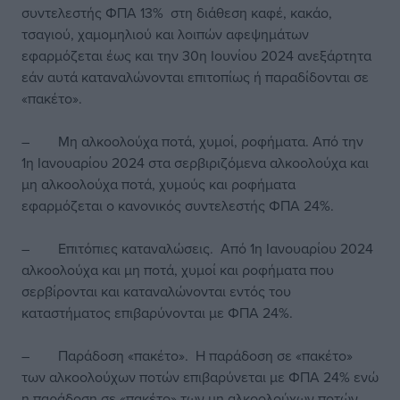
συντελεστής ΦΠΑ 13% στη διάθεση καφέ, κακάο,
τσαγιού, χαμομηλιού και λοιπών αφεψημάτων
εφαρμόζεται έως και την 30η Ιουνίου 2024 ανεξάρτητα
εάν αυτά καταναλώνονται επιτοπίως ή παραδίδονται σε
«πακέτο».
– Μη αλκοολούχα ποτά, χυμοί, ροφήματα. Από την
1η Ιανουαρίου 2024 στα σερβιριζόμενα αλκοολούχα και
μη αλκοολούχα ποτά, χυμούς και ροφήματα
εφαρμόζεται ο κανονικός συντελεστής ΦΠΑ 24%.
– Επιτόπιες καταναλώσεις. Από 1η Ιανουαρίου 2024
αλκοολούχα και μη ποτά, χυμοί και ροφήματα που
σερβίρονται και καταναλώνονται εντός του
καταστήματος επιβαρύνονται με ΦΠΑ 24%.
– Παράδοση «πακέτο». Η παράδοση σε «πακέτο»
των αλκοολούχων ποτών επιβαρύνεται με ΦΠΑ 24% ενώ
η παράδοση σε «πακέτο» των μη αλκοολούχων ποτών,