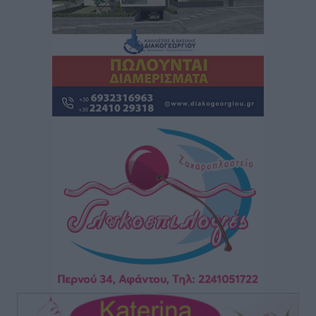
Γεωργιάδη” – Κίνητρα για τους γιατρούς των νησιών
και συνεργασία Ρόδου με το Αττικόν για το
Ακτινοθεραπευτικό
Τοπικές Ειδήσεις
•
πριν 2 ώρες
Σούπερ μάρκετ: Διευρύνεται η εθνική πρωτοβουλία
για τις τιμές – Eρχονται νέες συμμετοχές εταιρειών
Ειδήσεις
•
πριν 2 ώρες
Συνελήφθησαν έξι άτομα για ηχορύπανση από
καταστήματα στο Νότιο Αιγαίο
Τοπικές Ειδήσεις
•
πριν 2 ώρες
15 Αυγούστου 2026: Πώς θα πληρωθούν όσοι
εργαστούν την αργία – Τι ισχύει για πενθήμερο,
εξαήμερο και άδειες
Ειδήσεις
•
πριν 2 ώρες