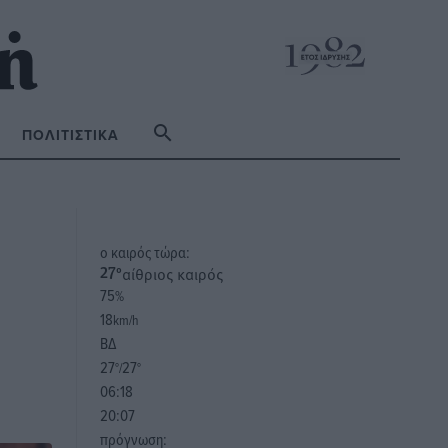
ΠΟΛΙΤΙΣΤΙΚΆ
o καιρός τώρα:
αίθριος καιρός
27
°
75
%
18
km/h
ΒΔ
27
27
°/
°
06:18
20:07
πρόγνωση: