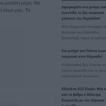
ιο μεγάλη μάχη. Θα
Αφιερωμένο στη μνήμη του
η όλων μας. Τα
Ιωαννίδη το 15ο τουρνουά
μπάσκετ της Καρπάθου!
Μία εξαιρετική απόφαση π
διοίκηση της Κάρπαθος
Basketball, αφού το καλοκ
Στη μνήμη του Γιάννη Ιωαν
τουρνουά στην Κάρπαθο!
Η Κάρπαθος δεν ξεχνάει τ
Γιάννη Ιωαννίδη και το φετ
καλοκαιρινό τουρνουά…
Ellinikon K22 Finals: Μία 
από το βάθρο η Ηλέκτρα
Σκαρτσίλη με την Δήμητρα