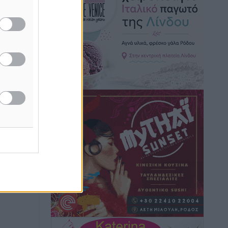
Τοπικές Ειδήσεις
•
πριν 2 ώρες
Iατρικός Σύλλογος Ροδου προς Α.
Γεωργιάδη: Στρατηγικές Προτάσεις για
ή της
την Ενίσχυση της Δημόσιας Υγείας στη
ίδες
Νησιωτική Ελλάδα και στα
του
Νοσοκομεία της Γ΄ Ζώνης
Τοπικές Ειδήσεις
•
πριν 3 ώρες
ος το
Πάνθηρες: Ξεκίνησαν αισιόδοξοι για
την παρθενική “πτήση” τους
Αθλητικά
•
πριν 3 ώρες
Άρης Αρχαγγέλου: Στο πλευρό του
άτυχου Ιάκωβου Θωμά
Αθλητικά
•
πριν 3 ώρες