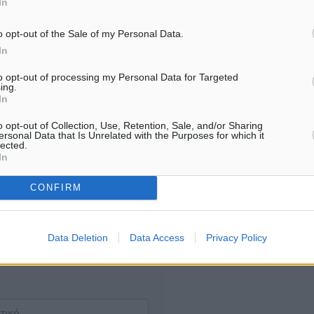
7.08.26 · 16:57
07.08.26 · 16:53
In
o opt-out of the Sale of my Personal Data.
Υπενθύμιση:
In
to opt-out of processing my Personal Data for Targeted
Για την μερική αναπαραγωγ
ή. Η Δημοκρατική δεν υιοθετεί
ing.
είδησης από άλλες ιστοσελ
In
υμε όποια σχόλια θεωρούμε
είναι απαραίτητη η χρήση 
οίηση. Χρήστες που δεν τηρούν
o opt-out of Collection, Use, Retention, Sale, and/or Sharing
παρακάτω παρεχόμενου
ersonal Data that Is Unrelated with the Purposes for which it
lected.
συνδέσμου παραπομπής πρ
In
άρθρο της Δημοκρατικής.
CONFIRM
Data Deletion
Data Access
Privacy Policy
λή του σχολίου.