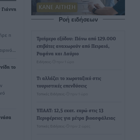
 Γιάννη
Ροή ειδήσεων
ήρε η
Τριήμερο εξόδου: Πάνω από 129.000
επιβάτες αναχωρούν από Πειραιά,
αιρινό…
Ραφήνα και Λαύριο
Ειδήσεις
•
πριν 1 ώρα
νίδη το
Τι αλλάζει το χωροταξικό στις
ον
τουριστικές επενδύσεις
ινό
Τοπικές Ειδήσεις
•
πριν 1 ώρα
ΥΠΑΑΤ: 12,5 εκατ. ευρώ στις 13
ανάσα
Περιφέρειες για μέτρα βιοασφάλειας
Τοπικές Ειδήσεις
•
πριν 2 ώρες