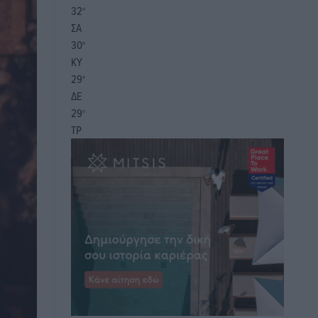
32
°
ΣΑ
30
°
ΚΥ
29
°
ΔΕ
29
°
ΤΡ