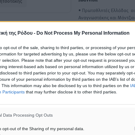
ητσοτάκης
Ιωαννίδη
• Πρωταθλητές Ελλάδας οι
Αναγνωστάκης και Μάντζιο
άνδρες και η Ρουμελιώτη…
ματα αναζήτησης
ική της Ρόδου -
Do Not Process My Personal Information
Γυναικείο Ποδόσφαιρου: Σ
ε μας στο Google News ★ ↗
to opt-out of the sale, sharing to third parties, or processing of your per
Ολυμπιακό η Μαρία Ιωανν
formation for targeted advertising by us, please use the below opt-out s
ήστε
Με τα «ερυθρόλευκα» του
r selection. Please note that after your opt-out request is processed y
Ολυμπιακού θα αγωνιστεί 
eing interest-based ads based on personal information utilized by us or
Ιωαννίδη στην νέα…
disclosed to third parties prior to your opt-out. You may separately opt-
losure of your personal information by third parties on the IAB’s list of
. This information may also be disclosed by us to third parties on the
IA
Participants
that may further disclose it to other third parties.
ΙΑΒΑΣΕ ΕΠΙΣΗΣ
l Data Processing Opt Outs
ΑΘΛΗΤΙΚΆ
ΑΘΛΗΤΙΚΆ
Άρης Αρχαγγέλου: Στο πλευρό
Φοίβος: Η μεγάλη επιστρ
o opt-out of the Sharing of my personal data.
του άτυχου Ιάκωβου Θωμά
Μπρένο Σαλβατιέρα