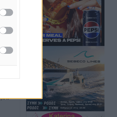
Hotels – Χατζηλαζάρου – Προχωρά
καινούργιο ξενοδοχείο στην Κω
Τοπικές Ειδήσεις
•
πριν 4 ώρες
Αυτοκίνητο μπήκε παράνομα σε
μονόδρομο στο Μαστιχάρι –
Αναποδογύρισε όχημα με μητέρα και
5χρονο παιδί
Τοπικές Ειδήσεις
•
πριν 4 ώρες
“Η Ευρώπη αντιμετώπιζε το
προσφυγικό σαν ταινία τρόμου” – Η
συγκλονιστική μαρτυρία της Χαρούλας
Γιασιράνη στον RV για τα γεγονότα που
οδήγησαν στο Σύμφωνο της Λέρου
για το
Τοπικές Ειδήσεις
•
πριν 4 ώρες
Συναυλία με τον Γιάννη Κότσιρα στις