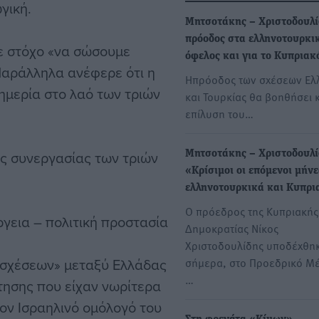
γική.
Μητσοτάκης – Χριστοδουλί
πρόοδος στα ελληνοτουρκι
ε στόχο «να σώσουμε
όφελος και για το Κυπριακ
Παράλληλα ανέφερε ότι η
Ηπρόοδος των σχέσεων Ελ
υημερία στο λαό των τριών
και Τουρκίας θα βοηθήσει 
επίλυση του…
ς συνεργασίας των τριών
Μητσοτάκης – Χριστοδουλί
«Κρίσιμοι οι επόμενοι μήνε
ελληνοτουρκικά και Κυπρι
Ο πρόεδρος της Κυπριακής
γεια – πολιτική προστασία
Δημοκρατίας Νίκος
Χριστοδουλίδης υποδέχθη
 σχέσεων» μεταξύ Ελλάδας
σήμερα, στο Προεδρικό Μ
…
τησης που είχαν νωρίτερα
ον Ισραηλινό ομόλογό του