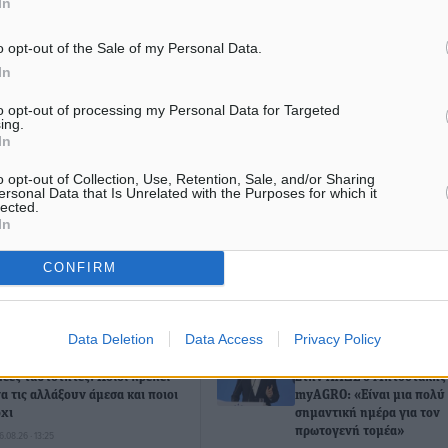
In
#Ενέργεια
o opt-out of the Sale of my Personal Data.
In
to opt-out of processing my Personal Data for Targeted
ματα αναζήτησης
ing.
In
ε μας στο Google News ★ ↗
o opt-out of Collection, Use, Retention, Sale, and/or Sharing
ersonal Data that Is Unrelated with the Purposes for which it
ήστε
lected.
In
CONFIRM
ΙΑΒΑΣΕ ΕΠΙΣΗΣ
Data Deletion
Data Access
Privacy Policy
ΕΙΔΉΣΕΙΣ
ΕΙΔΉΣΕΙΣ
Νέες ταυτότητες: Ποιοι πρέπει
Στην ΑΑΔΕ ο Μητσοτάκης 
να τις αλλάξουν άμεσα και ποιοι
myAGRO: «Είναι μια πολύ
όχι
σημαντική ημέρα για τον
πρωτογενή τομέα»
6.08.26 · 13:25