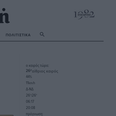
ΠΟΛΙΤΙΣΤΙΚΆ
o καιρός τώρα:
αίθριος καιρός
26
°
44
%
11
km/h
Δ-ΝΔ
26
26
°/
°
06:17
20:08
πρόγνωση: