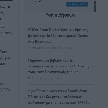
δης: Η
Ροή ειδήσεων
κά,
ό
λάδας
Η Meridiam ξεκλειδώνει τις έρευνες
και στην
βυθού στη θαλάσσια περιοχή Κάσου
και Καρπάθου
Τοπικές Ειδήσεις
•
πριν 41 λεπτά
δης:
ς» για
Παρουσίαση βιβλίου του Α.
ακό
Χατζημιχαήλ – Τιμητική εκδήλωση για
τους αυτοδιοικητικούς της Κω
Πολιτιστικά
•
πριν 2 ώρες
κε,
έγαρο,
Εγκρίθηκε η ηλεκτρική διασύνδεση
Ρόδου και Κω μέσω υποβρύχιων
καλωδίων με την ηπειρωτική Ελλάδα