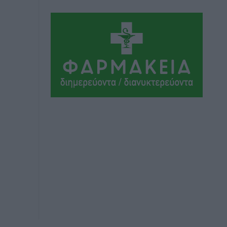
Αθλητικά
•
πριν 5 ώρες
Ιάλυσος Β’: Νωρίς νωρίς μπήκαν στα
βάσανα της προετοιμασίας
Αθλητικά
•
πριν 5 ώρες
Εθνικός Αρχίπολης: Μεγάλο βήμα
προόδου η ίδρυση Ακαδημίας
Αθλητικά
•
πριν 5 ώρες
Ιππότες: Με το βλέμμα στραμμένο στο
μέλλον
Αθλητικά
•
πριν 5 ώρες
ΠΑΜΕ ΣΤΟΙΧΗΜΑ: Περισσότερα από 95
εκατομμύρια ευρώ σε κέρδη μοίρασε
τον Ιούλιο
Αθλητικά
•
πριν 5 ώρες