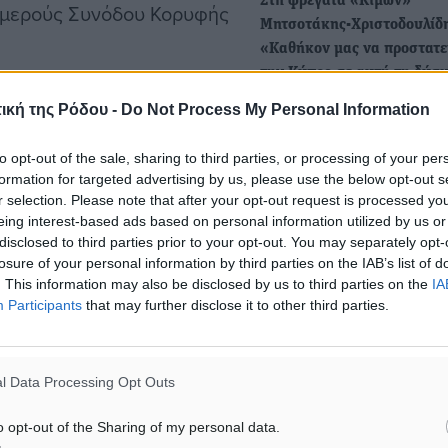
Στη φρεγάτα «Κίμων»
ριμερούς Συνόδου Κορυφής
Μητσοτάκης-Χριστοδουλίδ
«Καθήκον μας να προστατ
την Κύπρο σε αυτή τη δύσ
 δύο ηγέτες συζήτησαν για
στιγμή»
ική της Ρόδου -
Do Not Process My Personal Information
Ο Έλληνας
πό τομείς,
πρωθυπουργός, Κυριάκος
μίας, του τουρισμού και
to opt-out of the sale, sharing to third parties, or processing of your per
Μητσοτάκης, και ο πρόεδρ
formation for targeted advertising by us, please use the below opt-out s
ση δόθηκε στη συνεργασία
Κυπριακής Δημοκρατίας, Ν
r selection. Please note that after your opt-out request is processed y
στην ενέργεια.
eing interest-based ads based on personal information utilized by us or
Χριστοδουλίδης, επισκέφ
disclosed to third parties prior to your opt-out. You may separately opt-
losure of your personal information by third parties on the IAB’s list of
όλο της Ελλάδας στον
Μητσοτάκης σε Νετανιάχο
. This information may also be disclosed by us to third parties on the
IA
Participants
that may further disclose it to other third parties.
Δικαίωμα του Ισραήλ στην
 – Ευρώπης, τόσο μέσω
αυτοάμυνα - Ανάγκη προστ
 της διασύνδεσης με τα
των αμάχων και αποφυγή 
l Data Processing Opt Outs
Συνάντηση με τον Μπέντζα
Νετανιάχου είχε το πρωί τη
o opt-out of the Sharing of my personal data.
Δευτέρας, κατά τη διάρκει