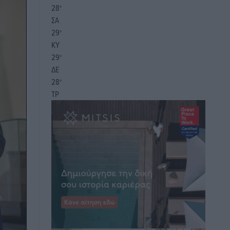
28
°
ΣΑ
29
°
ΚΥ
29
°
ΔΕ
28
°
ΤΡ