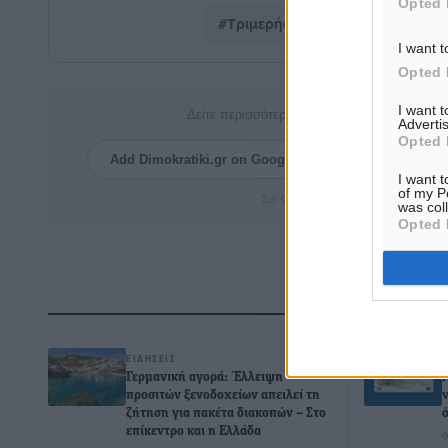
Opted 
#Τριμερής
#Συνεργασία
I want t
Opted 
I want 
Δείτε περισσότερα άρθρα μας στα αποτελέσ
Advertis
Opted 
Add Dimokratiki.gr on Google ↗
Ακολουθήστ
I want t
of my P
Στο Google News πατήστε ★ Ακολουθ
was col
Opted 
Δ
ΕΙΔΉΣΕΙΣ
Γερμανική αγορά: Έλλειψη
προσιτών ξενοδοχείων απειλεί τη
ζήτηση για πακέτα διακοπών – Στο
επίκεντρο και η Ελλάδα
0