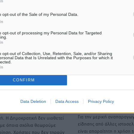
In
ήστε
o opt-out of the Sale of my Personal Data.
In
to opt-out of processing my Personal Data for Targeted
ing.
ΙΑΒΑΣΕ ΕΠΙΣΗΣ
In
o opt-out of Collection, Use, Retention, Sale, and/or Sharing
ΤΟΠΙΚΈΣ ΕΙΔΉΣΕΙΣ
ΤΟΠΙΚΈΣ ΕΙΔΉΣΕΙΣ
ersonal Data that Is Unrelated with the Purposes for which it
Στο Επιμελητήριο Δωδεκανήσου
To δημογραφικό πρόβλημα
lected.
σήμερα ο Πρέσβης της Βραζιλίας
νησιά κυριάρχησε στη συ
In
Laudemar Aguiar
του Φώτη Μάγγου με τον 
της HOPEgenesis
5.08.26 · 17:58
CONFIRM
05.08.26 · 17:48
Υπενθύμιση:
Data Deletion
Data Access
Privacy Policy
Για την μερική αναπαραγωγ
ή. Η Δημοκρατική δεν υιοθετεί
είδησης από άλλες ιστοσελ
υμε όποια σχόλια θεωρούμε
είναι απαραίτητη η χρήση 
οίηση. Χρήστες που δεν τηρούν