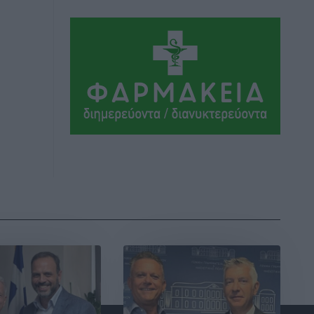
Ήλιο κάτω από τα δοκάρια
Αθλητικά
•
πριν 12 ώρες
Κατταβιά: Πρόεδρος ο Μανώλης
Φραντζής, απέκτησε τον νεαρό
Καρακασιάν
Αθλητικά
•
πριν 12 ώρες
Ιάλυσος: Ένας Οικονομίδης στο…
Οικονομίδειο!
Αθλητικά
•
πριν 12 ώρες
Ηρακλής Μαριτσών: “Πρώτη” με δύο
ακόμα παρόντες, πάει κανονικά στον
Σωτήρα
Αθλητικά
•
πριν 13 ώρες
Ανατροπές στη Δημοτική Επιτροπή