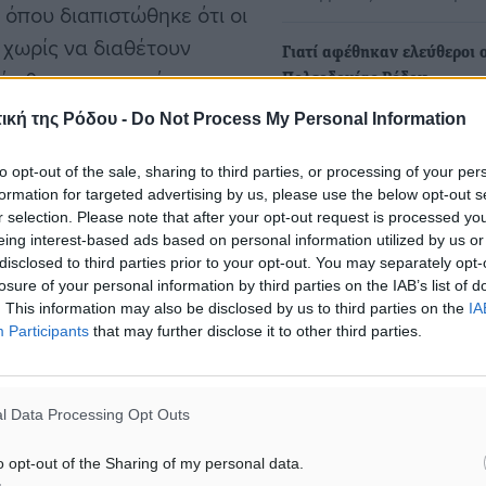
όπου διαπιστώθηκε ότι οι
 χωρίς να διαθέτουν
Γιατί αφέθηκαν ελεύθεροι ο
ελήφθησαν με αυτόφωρη
Πολεοδομίας Ρόδου
ε δικογραφία για παράβαση
Οι κατηγορούμενοι βρίσκο
ική της Ρόδου -
Do Not Process My Personal Information
πλέον εκτός υπηρεσίας, οι
οδος στη χώρα” .
λογαριασμοί τους είναι
to opt-out of the sale, sharing to third parties, or processing of your per
δεσμευμένοι και…
formation for targeted advertising by us, please use the below opt-out s
r selection. Please note that after your opt-out request is processed y
eing interest-based ads based on personal information utilized by us or
Διακίνηση αλλοδαπών στο 
disclosed to third parties prior to your opt-out. You may separately opt-
έκαναν με τη θαλαμηγό που
losure of your personal information by third parties on the IAB’s list of
ακυβέρνητη στην Πάτμο δύ
. This information may also be disclosed by us to third parties on the
IA
μη Είσοδος
Participants
that may further disclose it to other third parties.
Τούρκοι - Εκτεταμένη…
Αναφορικά με το από 25-0
περιστατικό ακυβερνησίας
l Data Processing Opt Outs
ματα αναζήτησης
θαλαμηγού (Θ/Γ) σκάφους
σημαίας…
o opt-out of the Sharing of my personal data.
ε μας στο Google News ★ ↗