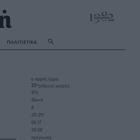
ΠΟΛΙΤΙΣΤΙΚΆ
o καιρός τώρα:
αίθριος καιρός
25
°
47
%
16
km/h
Δ
25
25
°/
°
06:17
20:08
πρόγνωση: