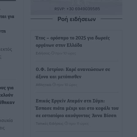
ο
Ροή ειδήσεων
ται για
στη
Έτος – ορόσημο το 2025 για δωρεές
οργάνων στην Ελλάδα
 εκτός
Ειδήσεις
•
πριν 10 ώρες
ς
Ο.Φ. Ιστρίου: Καρέ ανανεώσεων σε
άξονα και μετόπισθεν
Αθλητικά
•
πριν 10 ώρες
υς για
οχλούν
Επικός Εργκίν Αταμάν στη Σύμη:
φέθηκαν
Έσπασε πιάτα μέχρι και στο κεφάλι του
σε εστιατόριο ακούγοντας Άννα Βίσση
ησυχία
Τοπικές Ειδήσεις
•
πριν 11 ώρες
τις
…