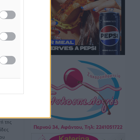
Κικίλιας: Μειώθηκαν κατά 34% οι
μεταναστευτικές ροές στα θαλάσσια
σύνορα
Ειδήσεις
•
πριν 11 ώρες
Κως: Γερμανός τουρίστας κέρδισε
αποζημίωση 900 ευρώ επειδή δεν
 στα
νάντηση
βρήκε ξαπλώστρες στις οικογενειακές
πρόεδρο
διακοπές του
Τοπικές Ειδήσεις
•
πριν 12 ώρες
Ο γεωεντοπισμός μέσω 112 «έσωσε»
Δανό περιπατητή στη Ρόδο
Τοπικές Ειδήσεις
•
πριν 12 ώρες
ή της
ίδες
Σύμη: Ανασύρθηκε σορός άνδρα –
του