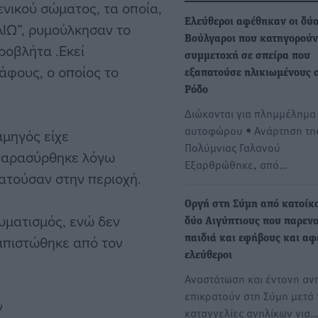
νικού σώματος, τα οποία,
Ελεύθεροι αφέθηκαν οι δύ
ΛΙΩ”, ρυμούλκησαν το
Βούλγαροι που κατηγορούν
ροβλήτα .Εκεί
συμμετοχή σε σπείρα που
άφους, ο οποίος το
εξαπατούσε ηλικιωμένους 
Ρόδο
Διώκονται για πλημμέλημα
αυτοφώρου • Ανάρτηση τη
αμηγός είχε
Πολύμνιας Γαλανού
 παρασύρθηκε λόγω
Εξαρθρώθηκε, από…
ατούσαν στην περιοχή.
Οργή στη Σύμη από κατοίκο
υματισμός, ενώ δεν
δύο Αιγύπτιους που παρεν
απιστώθηκε από τον
παιδιά και εφήβους και α
ελεύθεροι
Αναστάτωση και έντονη αν
επικρατούν στη Σύμη μετά 
ν
καταγγελίες ανηλίκων για