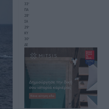
33
°
ΠΑ
28
°
ΣΑ
29
°
ΚΥ
30
°
ΔΕ