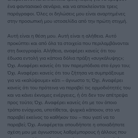
ένα φαντασιακό σενάριο, και να αποκλείονται τρεις
παράγραφοι. Όλες οι δηλώσεις μου είναι αναρτημένες
στην προσωπική μου ιστοσελίδα από την πρώτη στιγμή.
Αυτή είναι η θέση μου. Αυτή είναι η αλήθεια. Αυτό
προκύπτει και από όλα τα στοιχεία που περιλαμβάνονται
στη δικογραφία. Αλήθεια, αναφέρει κανείς ότι του
έδωσα εντολή για κάποια δόλια πράξη «συγκάλυψης»;
Όχι. Αναφέρει κανείς ότι τον παρεμπόδισα στο έργο του;
Όχι. Αναφέρει κανείς ότι του ζήτησα να συμπράξουμε
για να «καλύψουμε» κάτι – άγνωστο τι; Όχι. Αναφέρει
κανείς ότι του πρότεινα να παραβεί τις αρμοδιότητές του
και να κάνει έκνομες ενέργειες, ή ότι δεν τον απέτρεψα
προς τούτο; Όχι. Αναφέρει κανείς ότι με τον όποιο
τρόπο ενίσχυσα, υποτίθεται, ψυχικά κάποιον, στο να
παραβεί εκείνος το καθήκον του – που γιατί να το
παραβεί; Όχι. Αναφέρεται οπουδήποτε η οποιαδήποτε
σχέση μου με άγνωστους λαθρέμπορους ή άλλους που