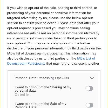
Προσθέστε ένα σχόλιο
If you wish to opt-out of the sale, sharing to third parties, or
processing of your personal or sensitive information for
targeted advertising by us, please use the below opt-out
Το E-mail δεν θα δημοσιευτεί.
section to confirm your selection. Please note that after your
Πρέπει να συμπληρωθούν όλα τα πεδία για την
opt-out request is processed you may continue seeing
υποβολή του σχολίου.
interest-based ads based on personal information utilized by
us or personal information disclosed to third parties prior to
Όνοματεπώνυμο
Email
your opt-out. You may separately opt-out of the further
disclosure of your personal information by third parties on the
IAB’s list of downstream participants. This information may
also be disclosed by us to third parties on the
IAB’s List of
Downstream Participants
that may further disclose it to other
Φύλαξε τα στοιχεία μου για την επόμενη φορά.
third parties.
Personal Data Processing Opt Outs
I want to opt-out of the Sharing of my
personal data.
Opted In
I want to opt-out of the Sale of my
Personal Data.