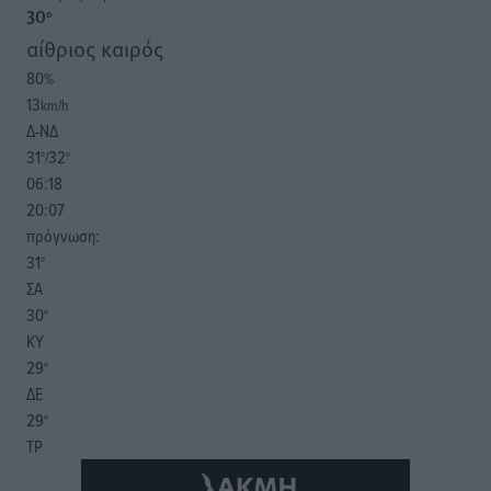
30
°
αίθριος καιρός
80
%
13
km/h
Δ-ΝΔ
31
32
°/
°
06:18
20:07
πρόγνωση:
31
°
ΣΑ
30
°
ΚΥ
29
°
ΔΕ
29
°
ΤΡ