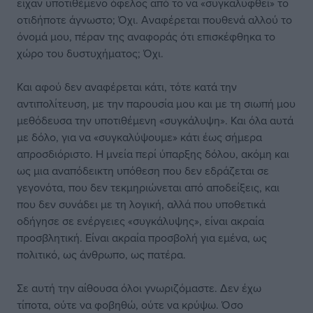
είχαν υποτιθέμενο όφελος από το να «συγκαλυφθεί» το
οτιδήποτε άγνωστο; Όχι. Αναφέρεται πουθενά αλλού το
όνομά μου, πέραν της αναφοράς ότι επισκέφθηκα το
χώρο του δυστυχήματος; Όχι.
Και αφού δεν αναφέρεται κάτι, τότε κατά την
αντιπολίτευση, με την παρουσία μου και με τη σιωπή μου
μεθόδευσα την υποτιθέμενη «συγκάλυψη». Και όλα αυτά
με δόλο, για να «συγκαλύψουμε» κάτι έως σήμερα
απροσδιόριστο. Η μνεία περί ύπαρξης δόλου, ακόμη και
ως μια αναπόδεικτη υπόθεση που δεν εδράζεται σε
γεγονότα, που δεν τεκμηριώνεται από αποδείξεις, και
που δεν συνάδει με τη λογική, αλλά που υποθετικά
οδήγησε σε ενέργειες «συγκάλυψης», είναι ακραία
προσβλητική. Είναι ακραία προσβολή για εμένα, ως
πολιτικό, ως άνθρωπο, ως πατέρα.
Σε αυτή την αίθουσα όλοι γνωριζόμαστε. Δεν έχω
τίποτα, ούτε να φοβηθώ, ούτε να κρύψω. Όσο