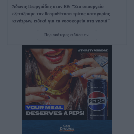
Άδωνις Γεωργιάδης στον RV: “Στο υπουργείο
εξετάζουμε την θεσμοθέτηση τρίτης κατηγορίας
κινήτρων, ειδικά για τα νοσοκομεία στα νησιά”
Τοπικές Ειδήσεις
•
πριν 41 λεπτά
Περισσότερες ειδήσεις
Θετικό κλίμα και κοινό όραμα για την ανάδειξη της
ιστορίας της Ρόδου στο Αεροδρόμιο «Διαγόρας»
Τοπικές Ειδήσεις
•
πριν 56 λεπτά
Αντώνης Καμπουράκης: «Ένα σπουδαίο έργο
πολιτισμού για τη Ρόδο, που σχεδιάσαμε και
εξασφαλίσαμε τη χρηματοδότησή του, γίνεται
πραγματικότητα»
Τοπικές Ειδήσεις
•
πριν 1 ώρα
Στο Α΄ Νεκροταφείο το μνημόσυνο για τον έναν χρόνο
από τον θάνατο της Λένας Σαμαρά