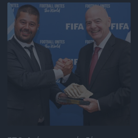
Ενίσχυση των υπηρεσιών υγείας στο αεροδρόμιο της
Ρόδου: «Η πολιτική βούληση είναι η ενίσχυση, όχι η
αφαίρεση»
Τοπικές Ειδήσεις
•
πριν 5 ώρες
Αρνείται τα πάντα ο 53χρονος φερόμενος ως λογιστής
και μιλά για σκευωρία γνωστών μεταξύ τους
καταγγελλόντων
Τοπικές Ειδήσεις
•
πριν 5 ώρες
Δήμος Ρόδου: Επήλθε συμβιβασμός με την οικογένεια
του θύματος του σοκαριστικού θανατηφόρου
τροχαίου του 2014
Ρεπορτάζ
•
πριν 5 ώρες
Απορρίφθηκε η προσωρινή διαταγή κατά του
39χρονου για τις δολιοφθορές στο Radar Ατάβυρου