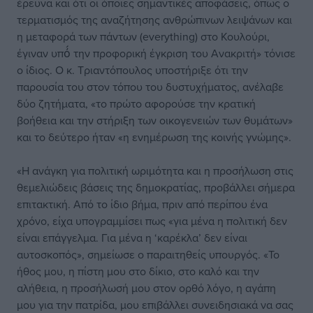
έρευνα και ότι οι όποιες σημαντικές αποφάσεις, όπως ο
τερματισμός της αναζήτησης ανθρώπινων λειψάνων και
η μεταφορά των πάντων (everything) στο Κουλούρι,
έγιναν υπό́ την προφορική έγκριση του Ανακριτή» τόνισε
ο ίδιος. Ο κ. Τριαντόπουλος υποστήριξε ότι την
παρουσία του στον τόπου του δυστυχήματος, ανέλαβε
δύο ζητήματα, «το πρώτο αφορούσε την κρατική
βοήθεια και την στήριξη των οικογενειών των θυμάτων»
και το δεύτερο ήταν «η ενημέρωση της κοινής γνώμης».
«Η ανάγκη για πολιτική ωριμότητα και η προσήλωση στις
θεμελιώδεις βάσεις της δημοκρατίας, προβάλλει σήμερα
επιτακτική. Από το ίδιο βήμα, πριν από περίπου ένα
χρόνο, είχα υπογραμμίσει πως «για μένα η πολιτική δεν
είναι επάγγελμα. Για μένα η ‘καρέκλα’ δεν είναι
αυτοσκοπός», σημείωσε ο παραιτηθείς υπουργός. «Το
ήθος μου, η πίστη μου στο δίκιο, στο καλό και την
αλήθεια, η προσήλωσή μου στον ορθό λόγο, η αγάπη
μου για την πατρίδα, μου επιβάλλει συνειδησιακά να σας