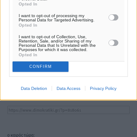
Opted In
I want to opt-out of processing my
Personal Data for Targeted Advertising.
Opted In
I want to opt-out of Collection, Use,
Retention, Sale, and/or Sharing of my
Personal Data that Is Unrelated with the
Purposes for which it was collected.
Opted In
Υπενθύμιση:
CONFIRM
Για την μερική αναπαραγωγή της είδησης από άλλες
ιστοσελίδες είναι απαραίτητη η χρήση του παρακάτω
παρεχόμενου συνδέσμου παραπομπής προς το άρθρο
Data Deletion
Data Access
Privacy Policy
της Δημοκρατικής.
o καιρός τώρα: