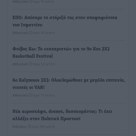
Αθλητικά
•
πριν 9 λεπτά
ΕΠΟ: Απέσυρε τη στήριξή της στην υποψηφιότητα
του Ινφαντίνο
Αθλητικά
•
πριν 10 λεπτά
Φοίβος Κω: Το «ευχαριστώ» για το 9ο Kos 3X3
Basketball Festival
Αθλητικά
•
πριν 12 λεπτά
6ο Kalymnos 3X3: Ολοκληρώθηκε με μεγάλη επιτυχία,
νικητές οι VAR!
Αθλητικά
•
πριν 17 λεπτά
Νέα αεροσκάφη, drones, δασοκομάντος: Τι έχει
αλλάξει στην Πολιτική Προστασί
Ειδήσεις
•
πριν 39 λεπτά