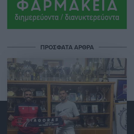
Πολιτιστικά
•
πριν 2 ώρες
Τη χρηματοδότηση των καμένων εκτάσεων στην
Κάλυμνο, των αναγκαίων αντιπλημμυρικών και
αντιδιαβρωτικών έργων και την άμεση ενίσχυση
αγροτών και κτηνοτρόφων που υπέστησαν ζημιές,
ΠΡΟΣΦΑΤΑ ΑΡΘΡΑ
ζητά ο Μάνος Κόνσολας
Τοπικές Ειδήσεις
•
πριν 2 ώρες
Θεσμοθετείται από σήμερα το νέο Ειδικό Χωροταξικό
Πλαίσιο για τον Τουρισμό με κοινή υπουργική
απόφαση
Ειδήσεις
•
πριν 3 ώρες
4η Γιορτή των Γιαρένιων στ’ Απόλλωνα Ρόδου το
Σάββατο 8 Αυγούστου
Πολιτιστικά
•
πριν 3 ώρες