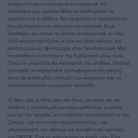
δυσάρεστο και να είναι αυτό για εμένα και την
οικογένεια μου, πρώτος θέλω να αναδειχθούν τα
γεγονότα και η αλήθεια. Και να φανούν οι σκοπιμότητες
που εξυπηρετούνται από αυτή την πρόταση. Είναι
ξεκάθαρο, για όποιον το βλέπει αντικειμενικά, ότι όλο
αυτό σήμερα σχετίζεται με ένα και μόνο πράγμα: την
ιδιότητα μου ως Υφυπουργός στον Πρωθυπουργό. Μια
προσπάθεια να χτυπήσετε την Κυβέρνηση μέσω εμού.
Ξέρω ότι γνωρίζετε και κατανοείτε την αλήθεια. Ωστόσο,
προτιμάτε να παραμένετε εγκλωβισμένοι στη μάταιη,
όπως θα αποδειχθεί, επιδίωξη των κομμάτων σας να
εργαλειοποιήσουν μια μεγάλη τραγωδία.
Το ήθος μου, η πίστη μου στο δίκιο, στο καλό και την
αλήθεια, η προσήλωσή μου στον ορθό λόγο, η αγάπη
μου για την πατρίδα, μου επιβάλλει συνειδησιακά να σας
ζητήσω – με πίστη στην ακεραιότητά σας – να
υπερψηφίσετε την αβάσιμη και προσβλητική πρόταση
του ΠΑΣΟΚ. Έτσι με γαλούχησαν οι γονείς μου. Έτσι