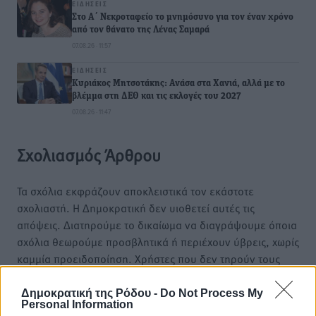
ΕΙΔΉΣΕΙΣ
Στο Α΄ Νεκροταφείο το μνημόσυνο για τον έναν χρόνο
από τον θάνατο της Λένας Σαμαρά
07.08.26 · 11:57
ΕΙΔΉΣΕΙΣ
Κυριάκος Μητσοτάκης: Ανάσα στα Χανιά, αλλά με το
βλέμμα στη ΔΕΘ και τις εκλογές του 2027
07.08.26 · 11:47
Σχολιασμός Άρθρου
Τα σχόλια εκφράζουν αποκλειστικά τον εκάστοτε
σχολιαστή. Η Δημοκρατική δεν υιοθετεί αυτές τις
απόψεις. Διατηρούμε το δικαίωμα να διαγράψουμε όποια
σχόλια θεωρούμε προσβλητικά ή περιέχουν ύβρεις, χωρίς
καμμία προειδοποίηση. Χρήστες που δεν τηρούν τους
όρους χρήσης αποκλείονται.
Δημοκρατική της Ρόδου -
Do Not Process My
Personal Information