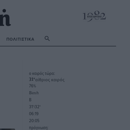
ΠΟΛΙΤΙΣΤΙΚΆ
o καιρός τώρα:
αίθριος καιρός
31
°
76
%
8
km/h
Β
31
32
°/
°
06:19
20:05
πρόγνωση: