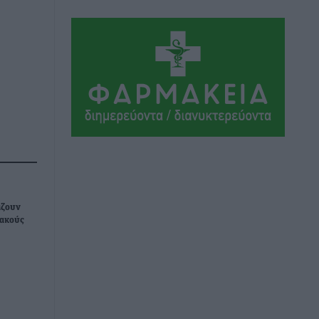
Τοπικές Ειδήσεις
•
πριν 5 ώρες
Ακαθάριστα οικόπεδα: Τι γίνεται όταν
ο ιδιοκτήτης δεν τα καθαρίσει – Πώς
κινούνται δήμοι και ΠΣ, ποιος
πληρώνει τον λογαριασμό
Τοπικές Ειδήσεις
•
πριν 5 ώρες
Πού κινούνται οι κρατήσεις last
minute σε Ελλάδα από Γερμανούς
Ειδήσεις
•
πριν 5 ώρες
άζουν
Οδηγός στη Ρόδο τράκαρε σταθμευμένο
ιακούς
αυτοκίνητο, παρέσυρε 72χρονο και
διέφυγε
Τοπικές Ειδήσεις
•
πριν 5 ώρες
Το νέο Ειδικό Χωροταξικό για τον