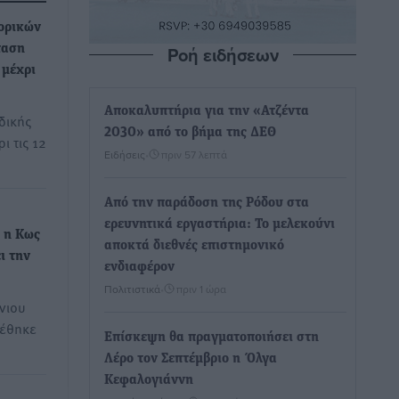
ορικών
Ροή ειδήσεων
ταση
 μέχρι
Αποκαλυπτήρια για την «Ατζέντα
δικής
2030» από το βήμα της ΔΕΘ
ι τις 12
Ειδήσεις
•
πριν 57 λεπτά
Από την παράδοση της Ρόδου στα
ερευνητικά εργαστήρια: Το μελεκούνι
 η Κως
αποκτά διεθνές επιστημονικό
ι την
ενδιαφέρον
Πολιτιστικά
•
πριν 1 ώρα
νιου
ρέθηκε
Επίσκεψη θα πραγματοποιήσει στη
Λέρο τον Σεπτέμβριο η Όλγα
Κεφαλογιάννη