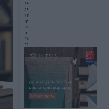
32
°
ΔΕ
29
°
ΤΡ
29
°
ΤΕ
29
°
ΠΕ