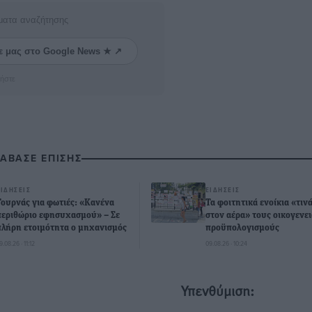
ματα αναζήτησης
ε μας στο Google News ★ ↗
ήστε
ΙΑΒΑΣΕ ΕΠΙΣΗΣ
ΕΙΔΉΣΕΙΣ
ΕΙΔΉΣΕΙΣ
Τουρνάς για φωτιές: «Κανένα
Τα φοιτητικά ενοίκια «τιν
περιθώριο εφησυχασμού» – Σε
στον αέρα» τους οικογενε
πλήρη ετοιμότητα ο μηχανισμός
προϋπολογισμούς
9.08.26 · 11:12
09.08.26 · 10:24
Υπενθύμιση: