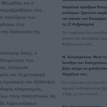
 Φλωρίδης και ο
Ολομέλεια προέδρων δικηγ
 παραβρέθηκαν στις
συλλόγων: Προτείνει παρά
των προέδρων των
της αποχής των δικηγόρων
ρθηκαν στις
τις 12 Φεβρουαρίου
στη διαδικασία της
Την παράταση της πανελλα
αποχής των δικηγόρων μέχρ
Φεβρουαρίου και…
πολιτικής δίκης, ο
Μ. Χατζηάμαλλος: Μετά το
 Ολομέλειας των
Συνέδριο των Εισαγγελέων,
ς, εξήγγειλε
βάζει πλώρη να φιλοξενήσε
μίας και τη μεταφορά
Ολομέλεια των…
ις εγγραφής και εξάλειψης
Στο επίκεντρο του πανελλή
δοχής κληρονομιάς,
νομικού ενδιαφέροντος β
η Κως, με την επιτυχή…
ων, πλην πολιτιστικών, θα
 δε λήψη ενόρκων