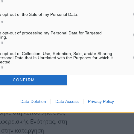
In
α και του Κώδικα
λαγές στις διατάξεις του
o opt-out of the Sale of my Personal Data.
η, αποδεχόμενος κάποιες
In
ς να τις προσδιορίσει, και
to opt-out of processing my Personal Data for Targeted
ing.
ενου νομοσχεδίου.
In
αντιπροσωπεία της
o opt-out of Collection, Use, Retention, Sale, and/or Sharing
 των διατάξεων του
ersonal Data that Is Unrelated with the Purposes for which it
lected.
In
CONFIRM
 χώρας, ο υπουργός
 στην ενοποίηση του
Data Deletion
Data Access
Privacy Policy
να για ακριτικές και
ηκε στη λειτουργία ενός
ιφερειακής Ενότητας, στη
ι στην κατάργηση