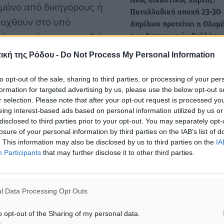
Νέος δικαστικός χάρτης:
 μόνο από δικηγόρους ή
Πανελλαδική αποχή 23-30
ταχθούν στο υπό
Απρίλιου προτείνει η Ολομ
ίο αναμένεται να τεθεί σε
των Δικηγορικών Συλλόγω
οντος μηνός.
Ελλάδος
ική της Ρόδου -
Do Not Process My Personal Information
Η Ολομέλεια των προέδρω
Δικηγορικών Συλλόγων Ελ
ηγόρου στα συμβόλαια
to opt-out of the sale, sharing to third parties, or processing of your per
κατά τη σημερινή της…
formation for targeted advertising by us, please use the below opt-out s
r selection. Please note that after your opt-out request is processed y
ιτροπής για την
eing interest-based ads based on personal information utilized by us or
Ολομέλεια Δικηγορικών
disclosed to third parties prior to your opt-out. You may separately opt-
σιο αυτό, θα μελετηθεί η
Συλλόγων: «Τέμπη ένας χρ
losure of your personal information by third parties on the IAB’s list of
βόλαια, η υποχρέωση
μετά: Δει δη Δικαιοσύνης»
. This information may also be disclosed by us to third parties on the
IA
Participants
that may further disclose it to other third parties.
όπου παρίσταται δικηγόρος
Συμπληρωματικό υπόμνημ
συνοδευόμενο από έκθεσ
.
τεχνικής πραγματογνωμοσ
l Data Processing Opt Outs
κατατέθηκε στις δικαστικές
δικα Ποινικής Δικονομίας
από…
o opt-out of the Sharing of my personal data.