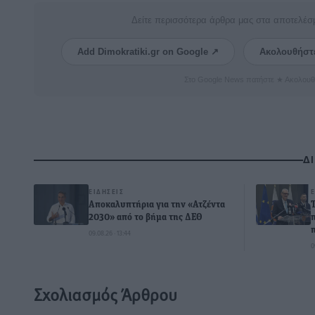
Δείτε περισσότερα άρθρα μας στα αποτελέσ
Add Dimokratiki.gr on Google ↗
Ακολουθήστ
Στο Google News πατήστε ★ Ακολουθ
Δ
ΕΙΔΉΣΕΙΣ
Αποκαλυπτήρια για την «Ατζέντα
2030» από το βήμα της ΔΕΘ
09.08.26 · 13:44
0
Σχολιασμός Άρθρου