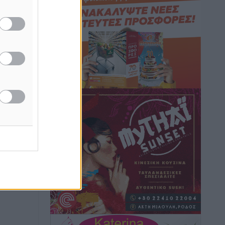
Καιρός: Επιμένουν οι υψηλές
θερμοκρασίες – Ισχυρά μελτέμια έως 9
μποφόρ, σε «Red Code» 6 περιοχές
Τοπικές Ειδήσεις
•
πριν 4 ώρες
Τα φοιτητικά ενοίκια «τινάζουν στον
αέρα» τους οικογενειακούς
προϋπολογισμούς
Ειδήσεις
•
πριν 4 ώρες
Δύο νέοι ξενώνες παραδόθηκαν στις
Ένοπλες Δυνάμεις στη νήσο Ρω
Τοπικές Ειδήσεις
•
πριν 5 ώρες
Συνεχίζεται η έξοδος του Αυγούστου –
Πάνω από 34.000 αναχωρούν σήμερα
μόνο από τον Πειραιά