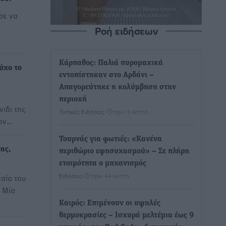
σε να
Ροή ειδήσεων
Κάρπαθος: Παλιά πυρομαχικά
ύχο το
εντοπίστηκαν στο Αρδάνι –
Απαγορεύτηκε η κολύμβηση στην
περιοχή
ιδι της
Τοπικές Ειδήσεις
•
πριν 3 λεπτά
τον…
Τουρνάς για φωτιές: «Κανένα
ας,
περιθώριο εφησυχασμού» – Σε πλήρη
ετοιμότητα ο μηχανισμός
Ειδήσεις
•
πριν 44 λεπτά
εσία του
 Μία
Καιρός: Επιμένουν οι υψηλές
θερμοκρασίες – Ισχυρά μελτέμια έως 9