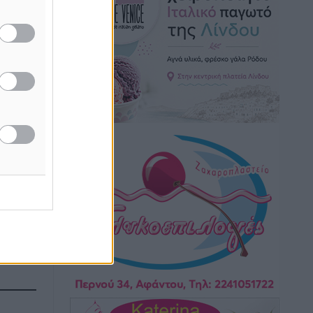
σταθμούς: Οι προϋποθέσεις, η 24μηνη
εμπειρία και οι προθεσμίες για τους
δήμους
Τοπικές Ειδήσεις
•
πριν 2 ώρες
Δεύτερη πηγή εισοδήματος για τους
επαγγελματίες ψαράδες ο αλιευτικός
τουρισμός
Ειδήσεις
•
πριν 2 ώρες
Ακαθάριστα οικόπεδα: Τι γίνεται όταν
ο ιδιοκτήτης δεν τα καθαρίσει – Πώς
κινούνται δήμοι και ΠΣ, ποιος
πληρώνει τον λογαριασμό
Τοπικές Ειδήσεις
•
πριν 2 ώρες
Πού κινούνται οι κρατήσεις last
minute σε Ελλάδα από Γερμανούς