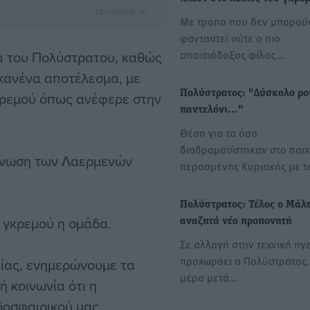
Dimokratiki AI
Με τρόπο που δεν μπορού
φανταστεί ούτε ο πιο
απαισιόδοξος φίλος…
α του Πολύστρατου, καθώς
 κανένα αποτέλεσμα, με
Πολύστρατος: "Δύσκολο ρο
γκρεμού όπως ανέφερε στην
παντελόνι..."
Θέση για τα όσα
διαδραματίστηκαν στο παιχν
οίνωση των Λαερμενών
περασμένης Κυριακής με 
Πολύστρατος: Τέλος ο Μάλτ
υ γκρεμού η ομάδα.
αναζητά νέο προπονητή
Σε αλλαγή στην τεχνική ηγ
προχωράει ο Πολύστρατος.
χίας, ενημερώνουμε τα
μέρα μετά…
ή κοινωνία ότι η
δοσφαιρικού μας