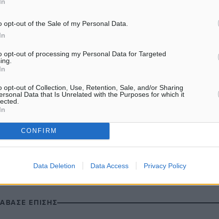
In
θα είναι πολύ αργά».
o opt-out of the Sale of my Personal Data.
In
to opt-out of processing my Personal Data for Targeted
#Αθλητισμός
ing.
In
o opt-out of Collection, Use, Retention, Sale, and/or Sharing
ersonal Data that Is Unrelated with the Purposes for which it
lected.
ματα αναζήτησης
In
ε μας στο Google News ★ ↗
CONFIRM
ήστε
Data Deletion
Data Access
Privacy Policy
ΙΑΒΑΣΕ ΕΠΙΣΗΣ