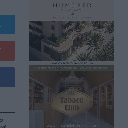
αι
μού!