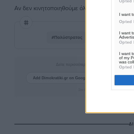
Opted 
​Αν δεν κινητοποιηθούμε όλοι τώρα, το αύριο 
I want t
Opted 
I want 
#Πολύστρατος
#Γενική Συνέλευση
Advertis
Opted 
I want t
of my P
was col
Δείτε περισσότερα άρθρα μας στα αποτελέσ
Opted 
Add Dimokratiki.gr on Google ↗
Ακολουθήστ
Στο Google News πατήστε ★ Ακολουθ
Δ