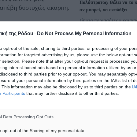
Πολύστρατος: Θέλει να το χ
, απέβη δυστυχώς άκαρπη.
αν μπορεί, να εκπλήξει
Τίποτα περισσότερο και τίπ
τις επανειλημμένες
λιγότερο από ένα καλό παιχ
ν απελπιστικά μικρή και
ική της Ρόδου -
Do Not Process My Personal Information
το οποίο θα…
ψη της διοικητικής
to opt-out of the sale, sharing to third parties, or processing of your per
 διοικητικό αφήνει την
formation for targeted advertising by us, please use the below opt-out s
δυνο διάλυσης
r selection. Please note that after your opt-out request is processed y
eing interest-based ads based on personal information utilized by us or
disclosed to third parties prior to your opt-out. You may separately opt-
οιηθεί τις επόμενες
losure of your personal information by third parties on the IAB’s list of
. This information may also be disclosed by us to third parties on the
IA
 προσεγγιστούν εκ νέου
Participants
that may further disclose it to other third parties.
θλοι του χωριού. Στόχος
ότεροι και να βρεθεί,
που θα αποτρέψει το
l Data Processing Opt Outs
o opt-out of the Sharing of my personal data.