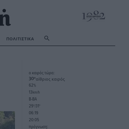
ΠΟΛΙΤΙΣΤΙΚΆ
o καιρός τώρα:
αίθριος καιρός
30
°
62
%
13
km/h
Β-ΒΑ
29
31
°/
°
06:19
20:05
πρόγνωση: