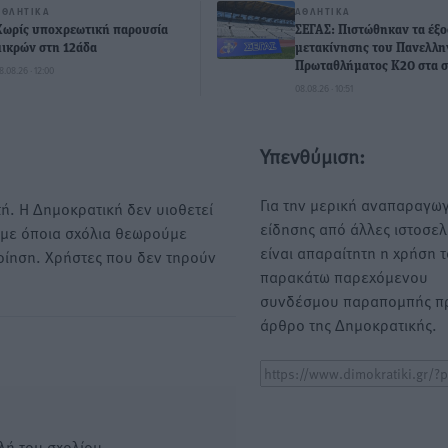
ΑΘΛΗΤΙΚΆ
ΑΘΛΗΤΙΚΆ
Χωρίς υποχρεωτική παρουσία
ΣΕΓΑΣ: Πιστώθηκαν τα έξο
μικρών στη 12άδα
μετακίνησης του Πανελλη
Πρωταθλήματος Κ20 στα σ
8.08.26 · 12:00
08.08.26 · 10:51
Υπενθύμιση:
Για την μερική αναπαραγωγ
ή. Η Δημοκρατική δεν υιοθετεί
είδησης από άλλες ιστοσελ
υμε όποια σχόλια θεωρούμε
είναι απαραίτητη η χρήση 
οίηση. Χρήστες που δεν τηρούν
παρακάτω παρεχόμενου
συνδέσμου παραπομπής πρ
άρθρο της Δημοκρατικής.
λή του σχολίου.