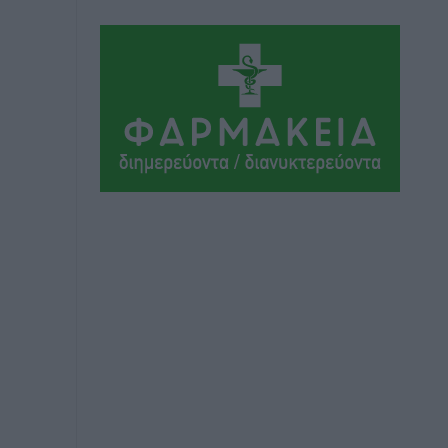
Ιδρυμα Ωνάση: Το όραμα πίσω από τα
δύο νέα σχολεία της Ρόδου
Συνεντεύξεις
•
πριν 4 ώρες
Μιχάλης Χουρδάκης: «Η χώρα
χρειάζεται μια αξιόπιστη εναλλακτική
κυβερνητική πρόταση»
Συνεντεύξεις
•
πριν 4 ώρες
Σεβ. Μητροπολίτης Ρόδου κ. Κύριλλος:
«Ο Αύγουστος είναι ο μήνας της
Παναγίας και η Θεία Λειτουργία η
καρδιά της ζωής της Εκκλησίας»
Συνεντεύξεις
•
πριν 4 ώρες
Πρέσβης της Βραζιλίας: «Η Ελλάδα και
η Βραζιλία έχουν τεράστιες ευκαιρίες