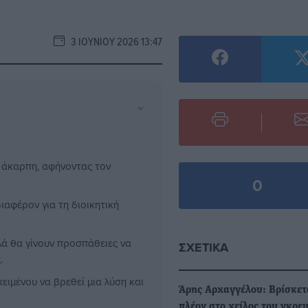
3 ΙΟΥΝΊΟΥ 2026 13:47
⌄
 άκαρπη, αφήνοντας τον
0
ιαφέρον για τη διοικητική
λά θα γίνουν προσπάθειες να
ΣΧΕΤΙΚΆ
.
ειμένου να βρεθεί μια λύση και
Άρης Αρχαγγέλου: Βρίσκετ
πλέον στο χείλος του γκρε