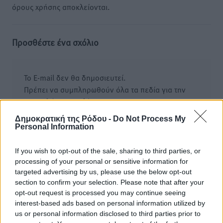
όρους χρήσης αποκλείονται.
Προσθέστε ένα σχόλιο
Το E-mail δεν θα δημοσιευτεί.
Πρέπει να συμπληρωθούν όλα τα πεδία για την
υποβολή του σχολίου.
Δημοκρατική της Ρόδου -
Do Not Process My
Όνοματεπώνυμο
Email
Personal Information
If you wish to opt-out of the sale, sharing to third parties, or
processing of your personal or sensitive information for
Φύλαξε τα στοιχεία μου για την επόμενη φορά.
targeted advertising by us, please use the below opt-out
section to confirm your selection. Please note that after your
opt-out request is processed you may continue seeing
interest-based ads based on personal information utilized by
us or personal information disclosed to third parties prior to