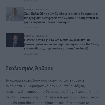
08.08.26 · 18:50
ΤΟΠΙΚΈΣ ΕΙΔΉΣΕΙΣ
Χαρ. Ναβροζίδης στον RV «Σε τρία χρόνια θα είμαστε η
πιο ψηφιακή Περιφέρεια της χώρας» Δημοπρατείται το
έργο ψηφιακού μετασχηματισμού
08.08.26 · 18:37
ΤΟΠΙΚΈΣ ΕΙΔΉΣΕΙΣ
Γιάννης Χατζής για το νέο Ειδικό Χωροταξικό: Οι
βασικοί οριζόντιοι περιορισμοί παραμένουν – Κίνδυνος
για επενδύσεις, περιουσίες και τοπική ανάπτυξη
08.08.26 · 18:21
Σχολιασμός Άρθρου
Τα σχόλια εκφράζουν αποκλειστικά τον εκάστοτε
σχολιαστή. Η Δημοκρατική δεν υιοθετεί αυτές τις
απόψεις. Διατηρούμε το δικαίωμα να διαγράψουμε όποια
σχόλια θεωρούμε προσβλητικά ή περιέχουν ύβρεις, χωρίς
καμμία προειδοποίηση. Χρήστες που δεν τηρούν τους