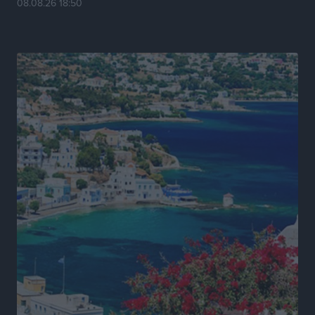
08.08.26 18:50
Πρωτάθλημα Καλαθοσφαίρισης Δικηγορικών
Συλλόγων Ελλάδας και Κύπρου: Η Ρόδος φιλοξένησε
με επιτυχία την 17η διοργάνωση
Αθλητικά
•
πριν 15 ώρες
Φοιτητική στέγη: «Φωτιά» τα ενοίκια σε Αθήνα και
Θεσσαλονίκη – Έως 800 ευρώ στο Ρέθυμνο
Ειδήσεις
•
πριν 15 ώρες
Η Τουρκία σε νέο «κρεσέντο» προκλήσεων στο Αιγαίο
με 18 παραβάσεις και παραβιάσεις
Ειδήσεις
•
πριν 15 ώρες
Θερινές εκπτώσεις 2026 έως τις 31 Αυγούστου – Τι
πρέπει να προσέξουν οι καταναλωτές
Ειδήσεις
•
πριν 15 ώρες