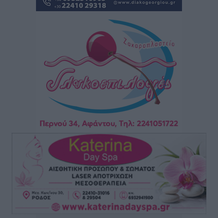
επιβάτες και 55 κρουαζιερόπλοια
Τοπικές Ειδήσεις
•
πριν 7 ώρες
Γ’ Εθνική Κατηγορία: Οι ημερομηνίες των
αγωνιστικών της κανονικής περιόδου
Αθλητικά
•
πριν 12 ώρες
Συνελήφθησαν δύο άτομα στην Κάρπαθο για άγρα
πελατών
Τοπικές Ειδήσεις
•
πριν 13 ώρες
Χωρίς υποχρεωτική παρουσία μικρών στη 12άδα
Αθλητικά
•
πριν 13 ώρες
Ο Πελεκάνος, οι ανεμογεννήτριες και μια κοινότητα
που κανείς δεν ρώτησε
Δημο-Κρίσεις
•
πριν 13 ώρες