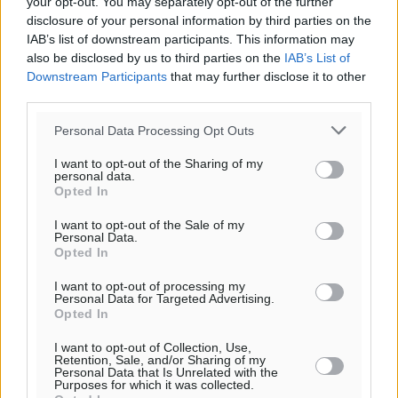
your opt-out. You may separately opt-out of the further
disclosure of your personal information by third parties on the
IAB’s list of downstream participants. This information may
also be disclosed by us to third parties on the
IAB’s List of
Downstream Participants
that may further disclose it to other
third parties.
Personal Data Processing Opt Outs
I want to opt-out of the Sharing of my
personal data.
Opted In
I want to opt-out of the Sale of my
Υπενθύμιση:
Personal Data.
Opted In
Για την μερική αναπαραγωγή της είδησης από άλλες
I want to opt-out of processing my
ιστοσελίδες είναι απαραίτητη η χρήση του παρακάτω
Personal Data for Targeted Advertising.
Opted In
παρεχόμενου συνδέσμου παραπομπής προς το άρθρο
της Δημοκρατικής.
I want to opt-out of Collection, Use,
Retention, Sale, and/or Sharing of my
Personal Data that Is Unrelated with the
Purposes for which it was collected.