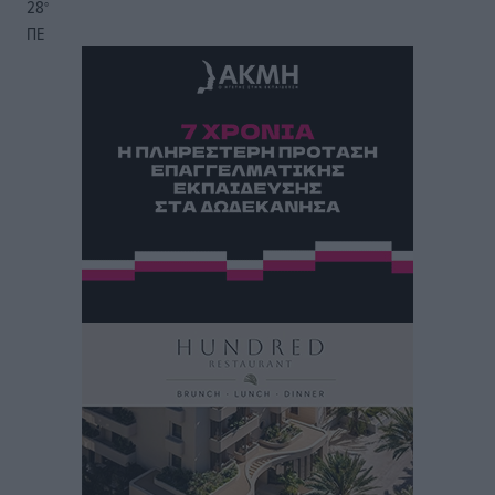
28
°
ΠΕ