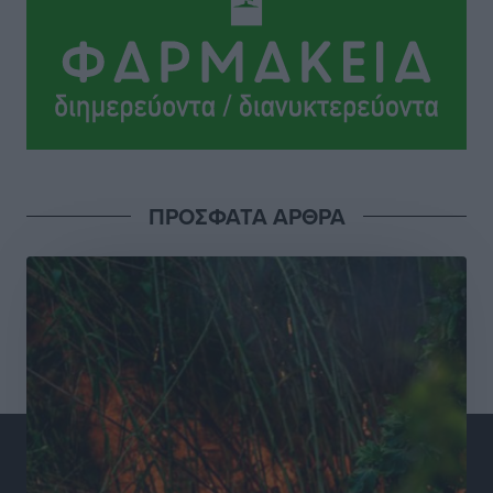
Γεωργιάδη” – Κίνητρα για τους γιατρούς των νησιών
και συνεργασία Ρόδου με το Αττικόν για το
Ακτινοθεραπευτικό
Τοπικές Ειδήσεις
•
πριν 13 ώρες
Σούπερ μάρκετ: Διευρύνεται η εθνική πρωτοβουλία
για τις τιμές – Eρχονται νέες συμμετοχές εταιρειών
Ειδήσεις
•
πριν 14 ώρες
ΠΡΟΣΦΑΤΑ ΑΡΘΡΑ
Συνελήφθησαν έξι άτομα για ηχορύπανση από
καταστήματα στο Νότιο Αιγαίο
Τοπικές Ειδήσεις
•
πριν 14 ώρες
15 Αυγούστου 2026: Πώς θα πληρωθούν όσοι
εργαστούν την αργία – Τι ισχύει για πενθήμερο,
εξαήμερο και άδειες
Ειδήσεις
•
πριν 14 ώρες