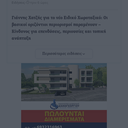
Ειδήσεις
•
πριν 6 ώρες
Γιάννης Χατζής για το νέο Ειδικό Χωροταξικό: Οι
βασικοί οριζόντιοι περιορισμοί παραμένουν –
Κίνδυνος για επενδύσεις, περιουσίες και τοπική
ανάπτυξη
Τοπικές Ειδήσεις
•
πριν 7 ώρες
Περισσότερες ειδήσεις
Ευ. Τουρνάς: Απέναντι σε ακραία καιρικά φαινόμενα
δεν υπάρχουν περιθώρια εφησυχασμού
Ειδήσεις
•
πριν 7 ώρες
Στον Άγιο Νικόλαο Χάλκης ανοίγει ξανά το
ανανεωμένο εκκλησιαστικό μουσείο από τη Λέσχη
Lions Χάλκης
Τοπικές Ειδήσεις
•
πριν 7 ώρες
Ρόδος: «Βουλιάζει» από τουρίστες – Πάνω από 1 εκατ.