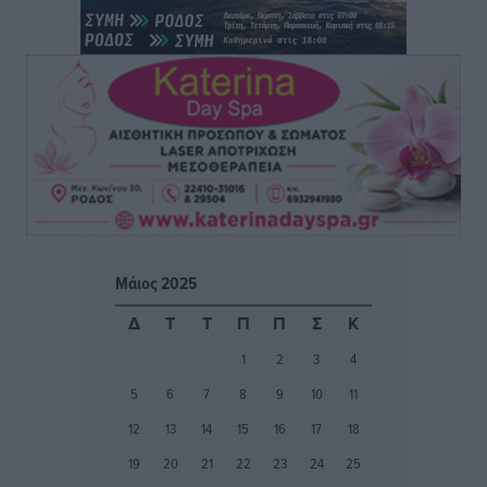
Ειδήσεις
•
πριν 4 ώρες
ΑΑΔΕ: Αυξάνονται οι «καρφωτές» για φοροδιαφυγή
– Στο μικροσκόπιο τουριστικοί προορισμοί, ταμειακές
και συναλλαγές POS
Ειδήσεις
•
πριν 4 ώρες
Δημόσιο: Το νέο καθεστώς επιλογής προϊσταμένων, τι
προβλέπει το νομοσχέδιο του Υπ. Εσωτερικών
Ειδήσεις
•
πριν 4 ώρες
Μάιος 2025
Ποιες κατηγορίες καταστημάτων συγκεντρώνουν τη
Δ
Τ
Τ
Π
Π
Σ
Κ
μεγαλύτερη κίνηση
1
2
3
4
Ειδήσεις
•
πριν 4 ώρες
5
6
7
8
9
10
11
Αστυπάλαια: Το φως που μένει αναμμένο στο κάστρο
12
13
14
15
16
17
18
Τοπικές Ειδήσεις
•
πριν 4 ώρες
19
20
21
22
23
24
25