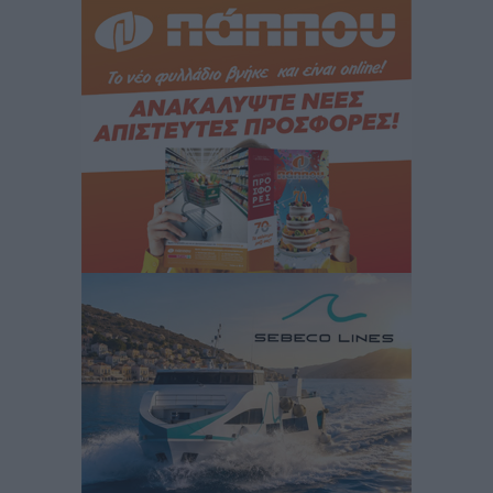
Γενναδίου παρουσία του Άδωνι Γεωργιάδη
Τοπικές Ειδήσεις
•
πριν 2 ώρες
Στη Λέρο ο πρόεδρος του ΠΑΣΟΚ Νίκος Ανδρουλάκης
Τοπικές Ειδήσεις
•
πριν 2 ώρες
Στα 2-2,35 GW ο στόχος για τα πρώτα υπεράκτια
αιολικά πάρκα που θα λειτουργήσουν στη χώρα μας
Ειδήσεις
•
πριν 3 ώρες
Η Ελλάδα κρατά το τουριστικό momentum, παρά τις
γεωπολιτικές αναταράξεις
Ειδήσεις
•
πριν 4 ώρες
Σε κόκκινο συναγερμό επτά Περιφέρειες – Οι οδηγίες
της Πολιτικής Προστασίας και ο Χάρτης Πρόβλεψης
Πυρκαγιάς