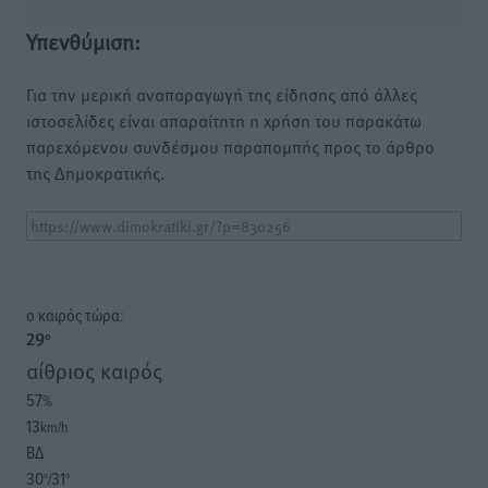
Υπενθύμιση:
Για την μερική αναπαραγωγή της είδησης από άλλες
ιστοσελίδες είναι απαραίτητη η χρήση του παρακάτω
παρεχόμενου συνδέσμου παραπομπής προς το άρθρο
της Δημοκρατικής.
o καιρός τώρα:
29
°
αίθριος καιρός
57
%
13
km/h
ΒΔ
30
31
°/
°