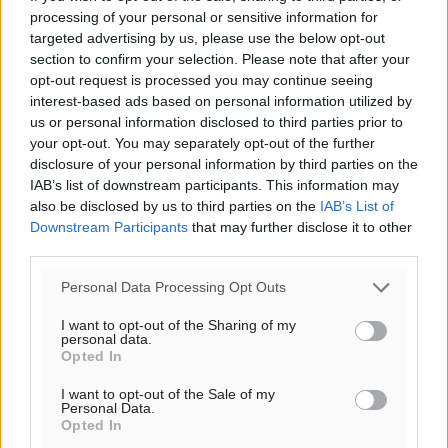
processing of your personal or sensitive information for
targeted advertising by us, please use the below opt-out
section to confirm your selection. Please note that after your
opt-out request is processed you may continue seeing
interest-based ads based on personal information utilized by
us or personal information disclosed to third parties prior to
Ροή ειδήσεων
your opt-out. You may separately opt-out of the further
disclosure of your personal information by third parties on the
IAB’s list of downstream participants. This information may
Συνελήφθησαν δύο αλλοδαπές για λαθρεμπόριο
also be disclosed by us to third parties on the
IAB’s List of
καπνικών προϊόντων στη Ρόδο – Κατασχέθηκαν
Downstream Participants
that may further disclose it to other
-3.928- πακέτα χωρίς ειδική ταινία φορολόγησης
third parties.
Τοπικές Ειδήσεις
•
πριν 13 λεπτά
Personal Data Processing Opt Outs
Γ. Χατζημάρκος: 3,58 εκατ. ευρώ για την ανάπλαση
I want to opt-out of the Sharing of my
personal data.
του παραλιακού μετώπου της Πόθιας στην Κάλυμνο
Opted In
Τοπικές Ειδήσεις
•
πριν 53 λεπτά
I want to opt-out of the Sale of my
Personal Data.
Opted In
Χωρίς τις αισθήσεις του ανασύρθηκε από τη θάλασσα