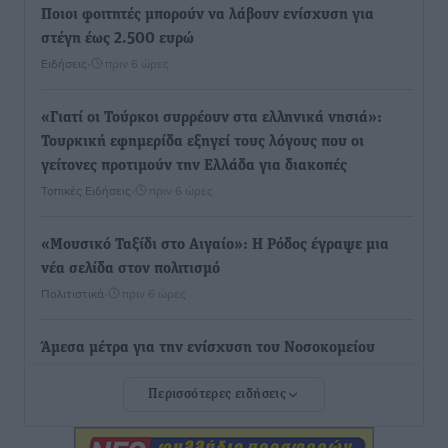
Ποιοι φοιτητές μπορούν να λάβουν ενίσχυση για
στέγη έως 2.500 ευρώ
Ειδήσεις
•
πριν 6 ώρες
«Γιατί οι Τούρκοι συρρέουν στα ελληνικά νησιά»:
Τουρκική εφημερίδα εξηγεί τους λόγους που οι
γείτονες προτιμούν την Ελλάδα για διακοπές
Τοπικές Ειδήσεις
•
πριν 6 ώρες
«Μουσικό Ταξίδι στο Αιγαίο»: Η Ρόδος έγραψε μια
νέα σελίδα στον πολιτισμό
Πολιτιστικά
•
πριν 6 ώρες
Άμεσα μέτρα για την ενίσχυση του Νοσοκομείου
Ρόδου και αντιμετώπιση των ελλείψεων προσωπικού
Περισσότερες ειδήσεις
ανακοίνωσε ο Άδωνις Γεωργιάδης
Τοπικές Ειδήσεις
•
πριν 7 ώρες