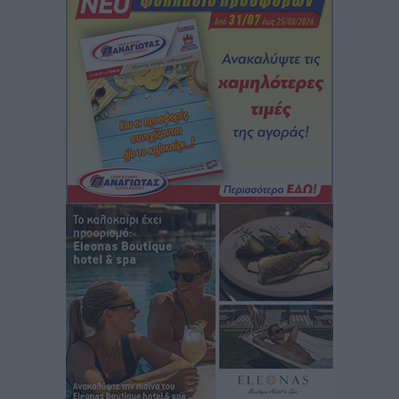
Iατρικός Σύλλογος Ροδου προς Α. Γεωργιάδη:
Στρατηγικές Προτάσεις για την Ενίσχυση της
Δημόσιας Υγείας στη Νησιωτική Ελλάδα και στα
Νοσοκομεία της Γ΄ Ζώνης
Τοπικές Ειδήσεις
•
πριν 7 ώρες
Πάνθηρες: Ξεκίνησαν αισιόδοξοι για την παρθενική
“πτήση” τους
Αθλητικά
•
πριν 7 ώρες
Άρης Αρχαγγέλου: Στο πλευρό του άτυχου Ιάκωβου
Θωμά
Αθλητικά
•
πριν 7 ώρες
Φοίβος: Η μεγάλη επιστροφή του Μπρένο Σαλβατιέρα
Αθλητικά
•
πριν 7 ώρες