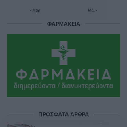
Τοπικές Ειδήσεις
•
πριν 9 ώρες
« Μαρ
Μάι »
Σταυρός Καλυθιών: Απέκτησε την Φωτεινή Πιζάνια
ΦΑΡΜΑΚΕΙΑ
Αθλητικά
•
πριν 10 ώρες
Το Yucatan Show έρχεται στη Ρόδο με τον Frankie
Lluc
Πολιτιστικά
•
πριν 11 ώρες
Σι Τζέι Χάρις: «Να πανηγυρίσουμε πολλές νίκες μαζί»
Αθλητικά
•
πριν 11 ώρες
Ροδήλιος: Ο απολογισμός από το Πανελλήνιο
Πρωτάθλημα Πίστας
Αθλητικά
•
πριν 11 ώρες
ΠΡΟΣΦΑΤΑ ΑΡΘΡΑ
Διαγόρας: Μετεγγραφικό ντεμαράζ
Αθλητικά
•
πριν 11 ώρες