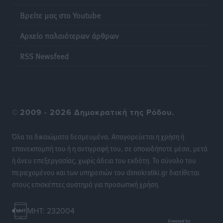
Ειδήσεις
•
πριν 15 ώρες
Βρείτε μας στο Youtube
Αρχείο παλαιότερων άρθρων
Η επόμενη παγκόσμια δύναμη στα υδροπλάνα μπορεί
να είναι η Ελλάδα
RSS Newsfeed
Ειδήσεις
•
πριν 15 ώρες
Στη Σύμη η Φαίη Σκορδά επισκέφθηκε την Ιερά Μονή
του Πανορμίτη
©
2009 - 2026 Δημοκρατική της Ρόδου.
Τοπικές Ειδήσεις
•
πριν 15 ώρες
Όλα τα δικαιώματα δεσμευμένα. Απαγορεύεται η χρήση ή
Σερβία: Ανακάμπτουν οι τουριστικές ροές προς την
επανεκπομπή του ή η αντιγραφή του, σε οποιοδήποτε μέσο, μετά
Ελλάδα
ή άνευ επεξεργασίας, χωρίς άδεια του εκδότη. Το σύνολο του
Ειδήσεις
•
πριν 15 ώρες
περιεχομένου και των υπηρεσιών του dimokratiki.gr διατίθεται
στους επισκέπτες αυστηρά για προσωπική χρήση.
Διακοπές στην Κάρπαθο για τον Γιώργο Γεραπετρίτη
Τοπικές Ειδήσεις
•
πριν 15 ώρες
MHT: 232004