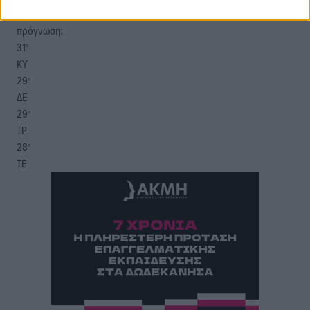
20:06
πρόγνωση:
31
°
ΚΥ
29
°
ΔΕ
29
°
ΤΡ
28
°
ΤΕ