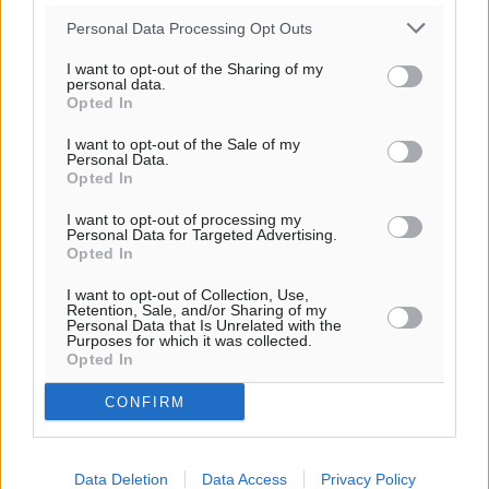
Υπενθύμιση:
Personal Data Processing Opt Outs
I want to opt-out of the Sharing of my
Για την μερική αναπαραγωγή της είδησης από άλλες
personal data.
ιστοσελίδες είναι απαραίτητη η χρήση του παρακάτω
Opted In
παρεχόμενου συνδέσμου παραπομπής προς το άρθρο
I want to opt-out of the Sale of my
της Δημοκρατικής.
Personal Data.
Opted In
I want to opt-out of processing my
Personal Data for Targeted Advertising.
Opted In
o καιρός τώρα:
I want to opt-out of Collection, Use,
Retention, Sale, and/or Sharing of my
25
°
Personal Data that Is Unrelated with the
Purposes for which it was collected.
αίθριος καιρός
Opted In
45
%
CONFIRM
16
km/h
Δ
25
25
°/
°
Data Deletion
Data Access
Privacy Policy
06:18