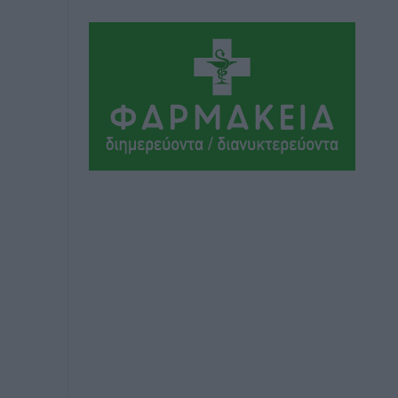
Ειδήσεις
•
πριν 3 ώρες
Το εκλογικό ρολόι του Μαξίμου χτυπά
τέλη Μαΐου του 2027
Τοπικές Ειδήσεις
•
πριν 3 ώρες
ΦΟΔΣΑ Νοτίου Αιγαίου: «Δεν ζητάμε
ασυλία – ζητάμε θεσμική προστασία
της αυτοδιοίκησης»
Τοπικές Ειδήσεις
•
πριν 3 ώρες
Στη διαδικασία της απευθείας
διαπραγμάτευσης ο Δήμος Ρόδου για τη
ναυαγοσωστική κάλυψη των παραλιών
Τοπικές Ειδήσεις
•
πριν 3 ώρες
Στο Αυτόφωρο 47χρονος που φέρεται
να απείλησε τη 70χρονη μητέρα του