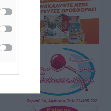
νη και
μετακίνησης που έγινε μέρος της
καθημερινότητας
Τοπικές Ειδήσεις
•
πριν 44 λεπτά
Ερώτηση Μπελέρη σε Κομισιόν για τη
δημιουργία «σύγχρονου Ευρωπαϊκού
Ταμείου Αντιμετώπισης Φυσικών
Καταστροφών»
Ειδήσεις
•
πριν 2 ώρες
Έκκληση γονέων για να λειτουργήσει ο
Βρεφονηπιακός Σταθμός Κάσου
Τοπικές Ειδήσεις
•
πριν 2 ώρες
Ακρίβεια: Σημαντικές οι διατακτικές
σίτισης για 3 στους 4 εργαζομένους
Ειδήσεις
•
πριν 2 ώρες