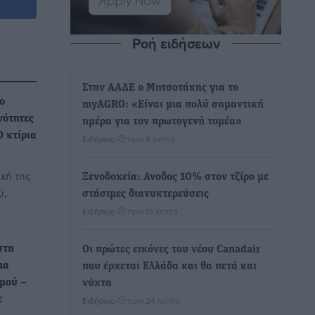
Ροή ειδήσεων
Στην ΑΑΔΕ ο Μητσοτάκης για το
ο
myAGRO: «Είναι μια πολύ σημαντική
νότητες
ημέρα για τον πρωτογενή τομέα»
 κτίρια
Ειδήσεις
•
πριν 8 λεπτά
χή της
Ξενοδοχεία: Ανοδος 10% στον τζίρο με
ύ,
στάσιμες διανυκτερεύσεις
Ειδήσεις
•
πριν 13 λεπτά
στη
Οι πρώτες εικόνες του νέου Canadair
μα
που έρχεται Ελλάδα και θα πετά και
σμού –
νύχτα
ε
Ειδήσεις
•
πριν 24 λεπτά