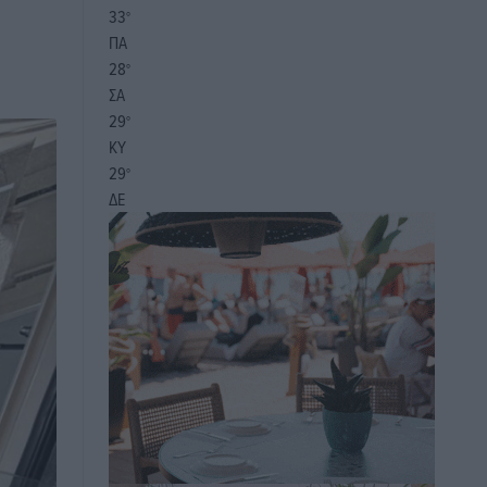
33
°
ΠΑ
28
°
ΣΑ
29
°
ΚΥ
29
°
ΔΕ