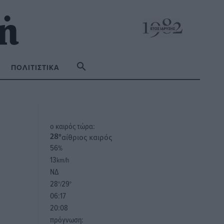
ΠΟΛΙΤΙΣΤΙΚΆ
o καιρός τώρα:
αίθριος καιρός
28
°
56
%
13
km/h
ΝΔ
28
29
°/
°
06:17
20:08
πρόγνωση: