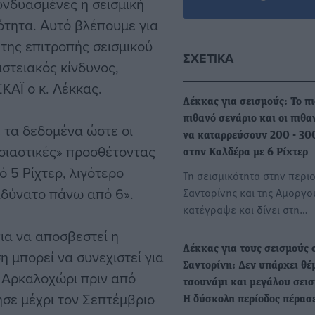
συνδυασμένες η σεισμική
ότητα. Αυτό βλέπουμε για
της επιτροπής σεισμικού
ΣΧΕΤΙΚΆ
ιστειακός κίνδυνος,
ΚΑΪ ο κ. Λέκκας.
Λέκκας για σεισμούς: Το πι
πιθανό σενάριο και οι πιθα
τα δεδομένα ώστε οι
να καταρρεύσουν 200 - 300
υσιαστικές» προσθέτοντας
στην Καλδέρα με 6 Ρίχτερ
ό 5 Ρίχτερ, λιγότερο
Τη σεισμικότητα στην περιο
αδύνατο πάνω από 6».
Σαντορίνης και της Αμοργο
κατέγραψε και δίνει στη…
για να αποσβεστεί η
Λέκκας για τους σεισμούς 
η μπορεί να συνεχιστεί για
Σαντορίνη: Δεν υπάρχει θέ
ο Αρκαλοχώρι πριν από
τσουνάμι και μεγάλου σει
ησε μέχρι τον Σεπτέμβριο
Η δύσκολη περίοδος πέρασ