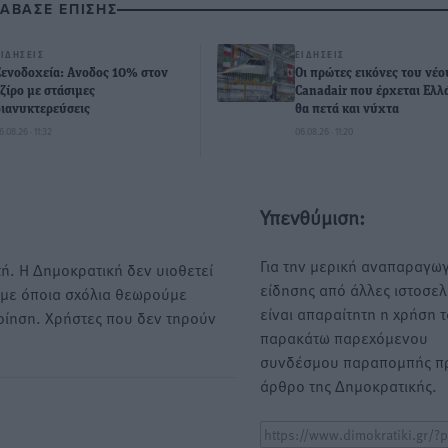
ΙΑΒΑΣΕ ΕΠΙΣΗΣ
ΕΙΔΉΣΕΙΣ
ΕΙΔΉΣΕΙΣ
Ξενοδοχεία: Ανοδος 10% στον
Οι πρώτες εικόνες του νέο
τζίρο με στάσιμες
Canadair που έρχεται Ελλ
διανυκτερεύσεις
θα πετά και νύχτα
6.08.26 · 11:32
06.08.26 · 11:20
Υπενθύμιση:
Για την μερική αναπαραγωγ
ή. Η Δημοκρατική δεν υιοθετεί
είδησης από άλλες ιστοσελ
υμε όποια σχόλια θεωρούμε
είναι απαραίτητη η χρήση 
οίηση. Χρήστες που δεν τηρούν
παρακάτω παρεχόμενου
συνδέσμου παραπομπής πρ
άρθρο της Δημοκρατικής.