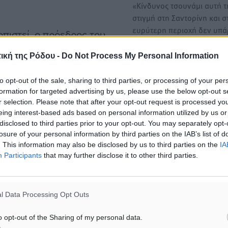
«Κίνδυνος τσουνάμι αυτή τ
στιγμή στη Σαντορίνη και σ
ευρύτερη περιοχή δεν υπά
οπιστεί, ο πρόεδρος του
όπως…
ος περιορίζεται στα πρανή
ική της Ρόδου -
Do Not Process My Personal Information
άμι, υπάρχει ο κίνδυνος
Ευ. Λέκκας: Παραμένει στο
ότι πρέπει να σταματήσει
to opt-out of the sale, sharing to third parties, or processing of your per
τραπέζι το σενάριο των 6 Ρ
formation for targeted advertising by us, please use the below opt-out s
ατα στη στατική επάρκεια
στη Σαντορίνη
r selection. Please note that after your opt-out request is processed y
Mεγάλη διάρκεια αναμένετ
eing interest-based ads based on personal information utilized by us or
έχει η σεισμική ακολουθία
disclosed to third parties prior to your opt-out. You may separately opt-
losure of your personal information by third parties on the IAB’s list of
Σαντορίνη, σύμφωνα με…
ύμιος Λέκκας είπε
. This information may also be disclosed by us to third parties on the
IA
ροπές σεισμικού και
Participants
that may further disclose it to other third parties.
Σε επιφυλακή και η Τουρκί
υς σεισμογράφους και
τους σεισμούς στη Σαντορί
λύ κοντινής
Πού ενεργοποιήθηκε το 112
l Data Processing Opt Outs
ιστούμε τις υπόλοιπες
Σε επιφυλακή βρίσκεται κα
μβαίνει μεταξύ Σαντορίνης
Τουρκία για τη σεισμική
o opt-out of the Sharing of my personal data.