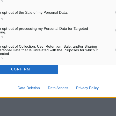
δραστηριότητα στη Σαντορί
In
νητοποίηση».
την…
o opt-out of the Sale of my Personal Data.
In
to opt-out of processing my Personal Data for Targeted
ing.
In
Κίνδυνος
o opt-out of Collection, Use, Retention, Sale, and/or Sharing
ersonal Data that Is Unrelated with the Purposes for which it
lected.
In
ματα αναζήτησης
CONFIRM
ε μας στο Google News ★ ↗
Data Deletion
Data Access
Privacy Policy
ήστε