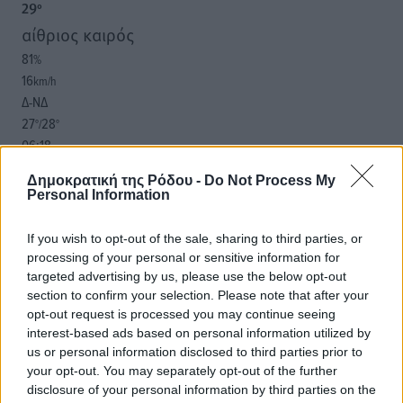
29
°
αίθριος καιρός
81
%
16
km/h
Δ-ΝΔ
27
28
°/
°
06:18
20:07
Δημοκρατική της Ρόδου -
Do Not Process My
πρόγνωση:
Personal Information
32
°
ΣΑ
If you wish to opt-out of the sale, sharing to third parties, or
30
°
processing of your personal or sensitive information for
ΚΥ
targeted advertising by us, please use the below opt-out
29
section to confirm your selection. Please note that after your
°
opt-out request is processed you may continue seeing
ΔΕ
interest-based ads based on personal information utilized by
29
°
us or personal information disclosed to third parties prior to
ΤΡ
your opt-out. You may separately opt-out of the further
disclosure of your personal information by third parties on the