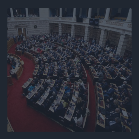
Ειδήσεις
•
πριν 7 ώρες
Γ. Χατζημάρκος από το Μέγαρο Μαξίμου: “Ο
τουρισμός μπορεί να γίνει ο μεγαλύτερος πελάτης της
ελληνικής βιομηχανίας”
Τοπικές Ειδήσεις
•
πριν 7 ώρες
Έρευνα ΕΟΤ: Οι Ευρωπαίοι ταξιδιώτες «ψηφίζουν»
Ελλάδα
Ειδήσεις
•
πριν 8 ώρες
Άκυρες οι εγκύκλιοι που δεν αναρτώνται,
υποχρεωτική η δημοσίευσή τους από την 1η
Οκτωβρίου
Ειδήσεις
•
πριν 8 ώρες
Καύσιμα: «Καίνε» οι τιμές και στα νησιά μας – Γιατί
δεν πέφτουν και πότε μπορεί να έρθει αποκλιμάκωση