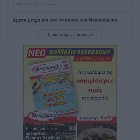
Πολιτιστικά
•
πριν 1 ώρα
Άμεσα μέτρα για την ενίσχυση του Νοσοκομείου
Ρόδου και αντιμετώπιση των ελλείψεων προσωπικού
Περισσότερες ειδήσεις
ανακοίνωσε ο Άδωνις Γεωργιάδης
Τοπικές Ειδήσεις
•
πριν 2 ώρες
Iατρικός Σύλλογος Ροδου προς Α. Γεωργιάδη:
Στρατηγικές Προτάσεις για την Ενίσχυση της
Δημόσιας Υγείας στη Νησιωτική Ελλάδα και στα
Νοσοκομεία της Γ΄ Ζώνης
Τοπικές Ειδήσεις
•
πριν 2 ώρες
Πάνθηρες: Ξεκίνησαν αισιόδοξοι για την παρθενική
“πτήση” τους
Αθλητικά
•
πριν 2 ώρες
Άρης Αρχαγγέλου: Στο πλευρό του άτυχου Ιάκωβου