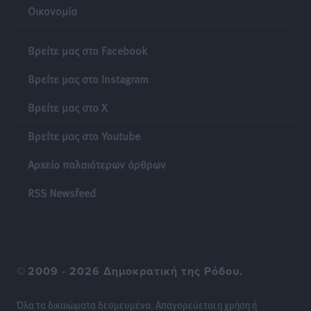
Οικονομία
Νέες τουρκικές παραβιάσεις στο Αιγαίο – Μία
εμπλοκή με ελληνικά μαχητικά
Βρείτε μας στο Facebook
Ειδήσεις
•
πριν 9 ώρες
Βρείτε μας στο Instagram
Γονικές παροχές: Οι παγίδες στις μεταφορές
Βρείτε μας στο X
χρημάτων που μπορεί να κοστίσουν σε φόρο
Ειδήσεις
•
πριν 10 ώρες
Βρείτε μας στο Youtube
Αρχείο παλαιότερων άρθρων
Η επόμενη παγκόσμια δύναμη στα υδροπλάνα μπορεί
να είναι η Ελλάδα
RSS Newsfeed
Ειδήσεις
•
πριν 10 ώρες
Στη Σύμη η Φαίη Σκορδά επισκέφθηκε την Ιερά Μονή
του Πανορμίτη
©
2009 - 2026 Δημοκρατική της Ρόδου.
Τοπικές Ειδήσεις
•
πριν 10 ώρες
Όλα τα δικαιώματα δεσμευμένα. Απαγορεύεται η χρήση ή