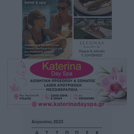
Θωμά
Αθλητικά
•
πριν 2 ώρες
Φοίβος: Η μεγάλη επιστροφή του Μπρένο Σαλβατιέρα
Αθλητικά
•
πριν 2 ώρες
Κλεάνθης: Έτοιμες οι κάρτες διαρκείας της νέας
σεζόν
Αθλητικά
•
πριν 2 ώρες
Ατρόμητος Διμυλιάς: Ο Μαργαρίτης και μία
αδιαπραγμάτευτη φιλοσοφία
Αθλητικά
•
πριν 2 ώρες
Γ.Σ. Διαγόρας: Επέστρεψε στις Ακαδημίες η Ειρήνη
Αύγουστος 2023
Παπαεμμανουήλ
Αθλητικά
•
πριν 3 ώρες
Δ
Τ
Τ
Π
Π
Σ
Κ