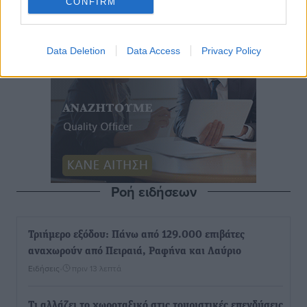
CONFIRM
Data Deletion
Data Access
Privacy Policy
Ροή ειδήσεων
Τριήμερο εξόδου: Πάνω από 129.000 επιβάτες
αναχωρούν από Πειραιά, Ραφήνα και Λαύριο
Ειδήσεις
•
πριν 13 λεπτά
Τι αλλάζει το χωροταξικό στις τουριστικές επενδύσεις