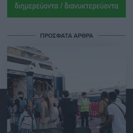
Ροδήλιος: Ο απολογισμός από το Πανελλήνιο
Πρωτάθλημα Πίστας
Αθλητικά
•
πριν 6 ώρες
ΠΡΟΣΦΑΤΑ ΑΡΘΡΑ
Διαγόρας: Μετεγγραφικό ντεμαράζ
Αθλητικά
•
πριν 6 ώρες
Γ.Σ. Διαγόρας: Εντατική προετοιμασία και επιστροφή
Ρίζου στις Ακαδημίες
Αθλητικά
•
πριν 6 ώρες
Εθνική Ανδρών: Ραντεβού στο Telekom Center Athens
Αθλητικά
•
πριν 6 ώρες
ΕΠΟ: Απέσυρε τη στήριξή της στην υποψηφιότητα
του Ινφαντίνο