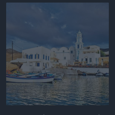
Έτος – ορόσημο το 2025 για δωρεές οργάνων στην
Ελλάδα
Ειδήσεις
•
πριν 15 ώρες
Ο.Φ. Ιστρίου: Καρέ ανανεώσεων σε άξονα και
μετόπισθεν
Αθλητικά
•
πριν 16 ώρες
Επικός Εργκίν Αταμάν στη Σύμη: Έσπασε πιάτα μέχρι
και στο κεφάλι του σε εστιατόριο ακούγοντας Άννα
Βίσση
Τοπικές Ειδήσεις
•
πριν 16 ώρες
Στο Επιμελητήριο Δωδεκανήσου σήμερα ο Πρέσβης
της Βραζιλίας Laudemar Aguiar
Τοπικές Ειδήσεις
•
πριν 16 ώρες