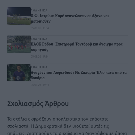
ΑΘΛΗΤΙΚΆ
Ο.Φ. Ιστρίου: Καρέ ανανεώσεων σε άξονα και
μετόπισθεν
05.08.26 · 18:34
ΑΘΛΗΤΙΚΆ
ΠΑΟΚ Ρόδου: Επιστροφή Τοντόροβ και άνοιγμα προς
χορηγούς
05.08.26 · 17:44
ΑΘΛΗΤΙΚΆ
Αναγέννηση Ασφενδιού: Με Ζαχαρία Ήλιο κάτω από τα
δοκάρια
05.08.26 · 16:44
Σχολιασμός Άρθρου
Τα σχόλια εκφράζουν αποκλειστικά τον εκάστοτε
σχολιαστή. Η Δημοκρατική δεν υιοθετεί αυτές τις
απόψεις. Διατηρούμε το δικαίωμα να διαγράψουμε όποια