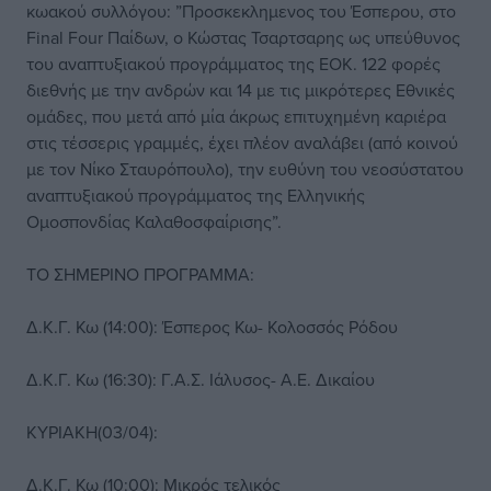
κωακού συλλόγου: ”Προσκεκλημενος του Έσπερου, στο
Final Four Παίδων, ο Κώστας Τσαρτσαρης ως υπεύθυνος
του αναπτυξιακού προγράμματος της ΕΟΚ. 122 φορές
διεθνής με την ανδρών και 14 με τις μικρότερες Εθνικές
ομάδες, που μετά από μία άκρως επιτυχημένη καριέρα
στις τέσσερις γραμμές, έχει πλέον αναλάβει (από κοινού
με τον Νίκο Σταυρόπουλο), την ευθύνη του νεοσύστατου
αναπτυξιακού προγράμματος της Ελληνικής
Ομοσπονδίας Καλαθοσφαίρισης”.
ΤΟ ΣΗΜΕΡΙΝΟ ΠΡΟΓΡΑΜΜΑ:
Δ.Κ.Γ. Κω (14:00): Έσπερος Κω- Κολοσσός Ρόδου
Δ.Κ.Γ. Κω (16:30): Γ.Α.Σ. Ιάλυσος- Α.Ε. Δικαίου
ΚΥΡΙΑΚΗ(03/04):
Δ.Κ.Γ. Κω (10:00): Μικρός τελικός