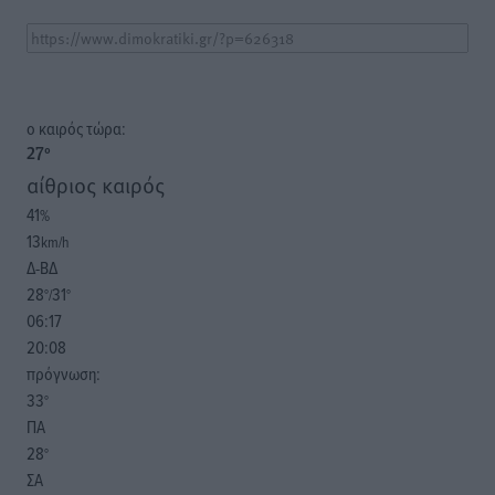
o καιρός τώρα:
27
°
αίθριος καιρός
41
%
13
km/h
Δ-ΒΔ
28
31
°/
°
06:17
20:08
πρόγνωση:
33
°
ΠΑ
28
°
ΣΑ