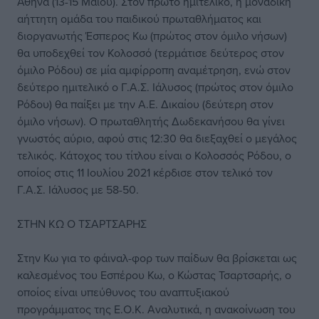
Αθήνα (13-15 Μαΐου). Στον πρώτο ημιτελικό, η μοναδική
αήττητη ομάδα του παιδικού πρωταθλήματος και
διοργανωτής Έσπερος Κω (πρώτος στον όμιλο νήσων)
θα υποδεχθεί τον Κολοσσό (τερμάτισε δεύτερος στον
όμιλο Ρόδου) σε μία αμφίρροπη αναμέτρηση, ενώ στον
δεύτερο ημιτελικό ο Γ.Α.Σ. Ιάλυσος (πρώτος στον όμιλο
Ρόδου) θα παίξει με την Α.Ε. Δικαίου (δεύτερη στον
όμιλο νήσων). Ο πρωταθλητής Δωδεκανήσου θα γίνει
γνωστός αύριο, αφού στις 12:30 θα διεξαχθεί ο μεγάλος
τελικός. Κάτοχος του τίτλου είναι ο Κολοσσός Ρόδου, ο
οποίος στις 11 Ιουλίου 2021 κέρδισε στον τελικό τον
Γ.Α.Σ. Ιάλυσος με 58-50.
ΣΤΗΝ ΚΩ Ο ΤΣΑΡΤΣΑΡΗΣ
Στην Κω για το φάιναλ-φορ των παίδων θα βρίσκεται ως
καλεσμένος του Εσπέρου Κω, ο Κώστας Τσαρτσαρής, ο
οποίος είναι υπεύθυνος του αναπτυξιακού
προγράμματος της Ε.Ο.Κ. Αναλυτικά, η ανακοίνωση του