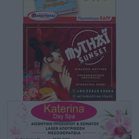
θεσμική προστασία της αυτοδιοίκησης»
Τοπικές Ειδήσεις
•
πριν 2 ώρες
Στη διαδικασία της απευθείας διαπραγμάτευσης ο
Δήμος Ρόδου για τη ναυαγοσωστική κάλυψη των
παραλιών
Τοπικές Ειδήσεις
•
πριν 2 ώρες
Στο Αυτόφωρο 47χρονος που φέρεται να απείλησε τη
70χρονη μητέρα του όταν εκείνη αρνήθηκε να του
δώσει χρήματα για ναρκωτικά
Τοπικές Ειδήσεις
•
πριν 2 ώρες
Ασφαλιστικά μέτρα από το Ελληνικό Δημόσιο κατά
του 39χρονου για τις δολιοφθορές στο Radar
Ατάβυρου
Τοπικές Ειδήσεις
•
πριν 2 ώρες