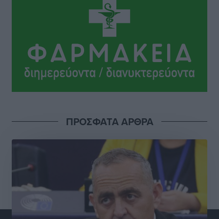
Στο Μονομελές Πρωτοδικείο Ρόδου παραπέμφθηκε η
υπόθεση της γυναίκας που βρέθηκε παντρεμένη με 2
άνδρες χωρίς να το γνωρίζει
Ρεπορτάζ
•
πριν 2 ώρες
Ψυχικά ασθενής κρίθηκε ο 26χρονος που
κατηγορείται για το μπαράζ κλοπών στη Μεσαιωνική
Πόλη
Ρεπορτάζ
•
πριν 2 ώρες
ΠΡΟΣΦΑΤΑ ΑΡΘΡΑ
Δικαίωση επιχειρηματία της Καρπάθου θύματος
συκοφαντικής δυσφήμησης
Ρεπορτάζ
•
πριν 2 ώρες
Β. Καρνάβας: Το ΠΑΣΟΚ οργανώνεται από τώρα για
την εκλογική μάχη – Επανεκκινούν οι τοπικές
επιτροπές στα Δωδεκάνησα
Τοπικές Ειδήσεις
•
πριν 2 ώρες