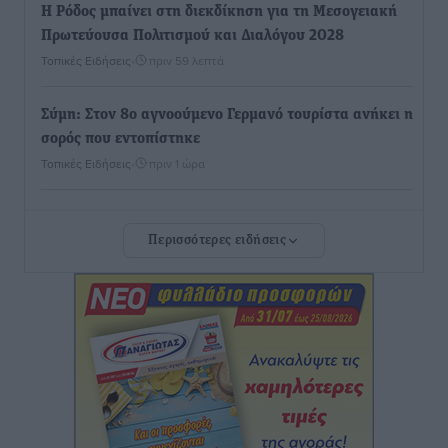
Η Ρόδος μπαίνει στη διεκδίκηση για τη Μεσογειακή
Πρωτεύουσα Πολιτισμού και Διαλόγου 2028
Τοπικές Ειδήσεις
•
πριν 59 λεπτά
Σύμη: Στον 8ο αγνοούμενο Γερμανό τουρίστα ανήκει η
σορός που εντοπίστηκε
Τοπικές Ειδήσεις
•
πριν 1 ώρα
Η σιωπηρή παράταση του Ταμείου Ανάκαμψης για
Περισσότερες ειδήσεις
την Ελλάδα
Ειδήσεις
•
πριν 1 ώρα
Το εκλογικό ρολόι του Μαξίμου χτυπά τέλη Μαΐου του
2027
Τοπικές Ειδήσεις
•
πριν 2 ώρες
ΦΟΔΣΑ Νοτίου Αιγαίου: «Δεν ζητάμε ασυλία – ζητάμε