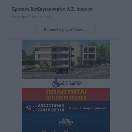
Κράτησε Χατζηγιακουμή η Α.Ε. Δικαίου
Αθλητικά
•
πριν 2 ώρες
Περισσότερες ειδήσεις
Ιπποκράτης: Ανακοίνωσε την Cvetanka Dimova
Αθλητικά
•
πριν 2 ώρες
Διαγόρας: Ανανέωσαν Φράγκος και Ζάρας, τέλος ο
Μιχαλάκης
Αθλητικά
•
πριν 2 ώρες
Α.Σ. Ρόδος: «Ελάφι» ο Γιώργος Καμπούρης
Αθλητικά
•
πριν 2 ώρες
Αθλητική Ακαδημία: Η πρώτη συνάντηση και ο
σχεδιασμός της νέας χρονιά
Αθλητικά
•
πριν 2 ώρες