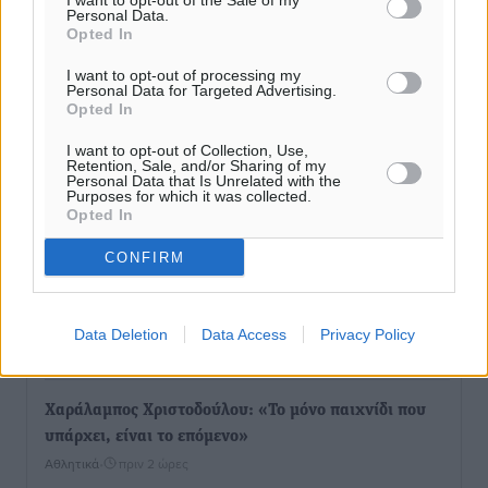
I want to opt-out of the Sale of my
Τοπικές Ειδήσεις
•
πριν 37 λεπτά
Personal Data.
Opted In
Με επιτυχία πραγματοποιήθηκαν τα εγκαίνια της
I want to opt-out of processing my
Personal Data for Targeted Advertising.
61ης Πανελλήνιας Έκθεσης Χειροτεχνίας και
Opted In
Αγροτικής Οικονομίας Κρεμαστής
I want to opt-out of Collection, Use,
Τοπικές Ειδήσεις
•
πριν 43 λεπτά
Retention, Sale, and/or Sharing of my
Personal Data that Is Unrelated with the
Purposes for which it was collected.
Ευρωπαϊκό Πρωτάθλημα Στίβου: Εκτός τελικού η
Opted In
Μαγκούλια και συνέχειας η Σπανουδάκη
CONFIRM
Αθλητικά
•
πριν 1 ώρα
ΚΑΕ Κολοσσός: Οι τιμές των μεμονωμένων εισιτηρίων
Data Deletion
Data Access
Privacy Policy
Αθλητικά
•
πριν 2 ώρες
Χαράλαμπος Χριστοδούλου: «Το μόνο παιχνίδι που
υπάρχει, είναι το επόμενο»
Αθλητικά
•
πριν 2 ώρες