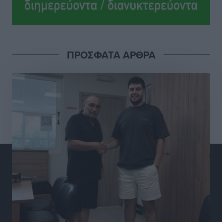
Πρωτοβάθμια Φροντίδα Υγείας στο νησί μας
Τοπικές Ειδήσεις
•
πριν 4 ώρες
Προχωρά η ανάπλαση του παράκτιου μετώπου της
ΠΡΟΣΦΑΤΑ ΑΡΘΡΑ
Πόθιας με χρηματοδότηση 3,58 εκατ. ευρώ από το
ΕΣΠΑ 2021-2027
Τοπικές Ειδήσεις
•
πριν 4 ώρες
Την Παρασκευή 21 Αυγούστου η τελετή εγκαινίων
του νέου Περιφερειακού Πολυδύναμου Ιατρείου
Γενναδίου παρουσία του Άδωνι Γεωργιάδη
Τοπικές Ειδήσεις
•
πριν 4 ώρες
Στη Λέρο ο πρόεδρος του ΠΑΣΟΚ Νίκος Ανδρουλάκης
Τοπικές Ειδήσεις
•
πριν 4 ώρες
Στα 2-2,35 GW ο στόχος για τα πρώτα υπεράκτια
αιολικά πάρκα που θα λειτουργήσουν στη χώρα μας