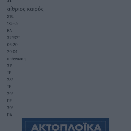
31
°
αίθριος καιρός
81
%
13
km/h
ΒΔ
32
32
°/
°
06:20
20:04
πρόγνωση:
31
°
ΤΡ
28
°
ΤΕ
29
°
ΠΕ
30
°
ΠΑ