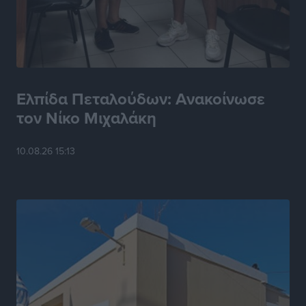
Ειδήσεις
•
πριν 6 ώρες
Η Ελλάδα κρατά το τουριστικό momentum, παρά τις
γεωπολιτικές αναταράξεις
Ειδήσεις
•
πριν 6 ώρες
Ελπίδα Πεταλούδων: Ανακοίνωσε
τον Νίκο Μιχαλάκη
Σε κόκκινο συναγερμό επτά Περιφέρειες – Οι οδηγίες
της Πολιτικής Προστασίας και ο Χάρτης Πρόβλεψης
10.08.26 15:13
Πυρκαγιάς
Ειδήσεις
•
πριν 6 ώρες
ΑΑΔΕ: Αυξάνονται οι «καρφωτές» για φοροδιαφυγή
– Στο μικροσκόπιο τουριστικοί προορισμοί, ταμειακές
και συναλλαγές POS
Ειδήσεις
•
πριν 6 ώρες
Δημόσιο: Το νέο καθεστώς επιλογής προϊσταμένων, τι