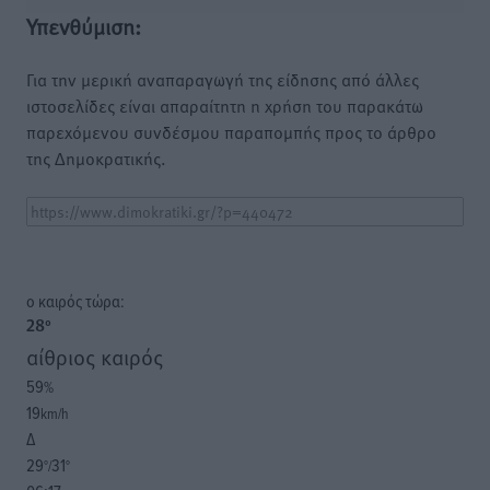
Υπενθύμιση:
Για την μερική αναπαραγωγή της είδησης από άλλες
ιστοσελίδες είναι απαραίτητη η χρήση του παρακάτω
παρεχόμενου συνδέσμου παραπομπής προς το άρθρο
της Δημοκρατικής.
o καιρός τώρα:
28
°
αίθριος καιρός
59
%
19
km/h
Δ
29
31
°/
°