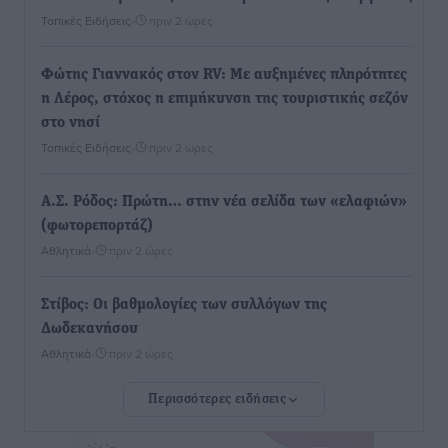
Τοπικές Ειδήσεις
•
πριν 2 ώρες
Φώτης Γιαννακός στον RV: Με αυξημένες πληρότητες
η Λέρος, στόχος η επιμήκυνση της τουριστικής σεζόν
στο νησί
Τοπικές Ειδήσεις
•
πριν 2 ώρες
Α.Σ. Ρόδος: Πρώτη… στην νέα σελίδα των «ελαφιών»
(φωτορεπορτάζ)
Αθλητικά
•
πριν 2 ώρες
Στίβος: Οι βαθμολογίες των συλλόγων της
Δωδεκανήσου
Αθλητικά
•
πριν 2 ώρες
Περισσότερες ειδήσεις
Νέες ταυτότητες: Ποιοι πρέπει να τις αλλάξουν άμεσα
και ποιοι όχι