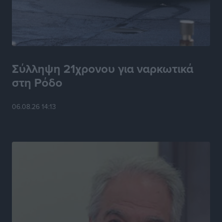
Τοπικές Ειδήσεις
•
πριν 6 ώρες
Η Ρόδος μπαίνει στη διεκδίκηση για τη Μεσογειακή
Πρωτεύουσα Πολιτισμού και Διαλόγου 2028
Τοπικές Ειδήσεις
•
πριν 6 ώρες
Σύλληψη 21χρονου για ναρκωτικά
στη Ρόδο
Σύμη: Στον 8ο αγνοούμενο Γερμανό τουρίστα ανήκει η
σορός που εντοπίστηκε
06.08.26 14:13
Τοπικές Ειδήσεις
•
πριν 7 ώρες
Η σιωπηρή παράταση του Ταμείου Ανάκαμψης για
την Ελλάδα
Ειδήσεις
•
πριν 7 ώρες
Το εκλογικό ρολόι του Μαξίμου χτυπά τέλη Μαΐου του
2027
Τοπικές Ειδήσεις
•
πριν 7 ώρες