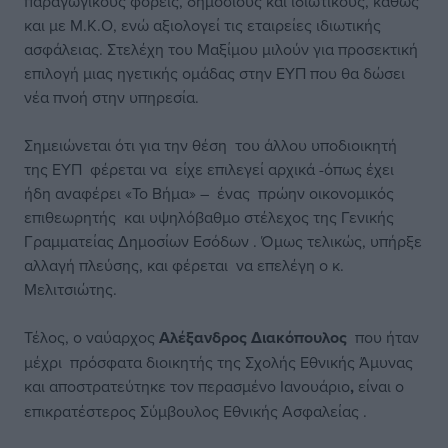
παραγωγικούς φορείς, δημόσιους και ιδιωτικούς, καθώς
και με Μ.Κ.Ο, ενώ αξιολογεί τις εταιρείες ιδιωτικής
ασφάλειας. Στελέχη του Μαξίμου μιλούν για προσεκτική
επιλογή μιας ηγετικής ομάδας στην ΕΥΠ που θα δώσει
νέα πνοή στην υπηρεσία.
Σημειώνεται ότι για την θέση του άλλου υποδιοικητή
της ΕΥΠ φέρεται να είχε επιλεγεί αρχικά -όπως έχει
ήδη αναφέρει «Το Βήμα» – ένας πρώην οικονομικός
επιθεωρητής και υψηλόβαθμο στέλεχος της Γενικής
Γραμματείας Δημοσίων Εσόδων . Όμως τελικώς, υπήρξε
αλλαγή πλεύσης, και φέρεται να επελέγη ο κ.
Μελιτσιώτης.
Τέλος, ο ναύαρχος
Αλέξανδρος Διακόπουλος
που ήταν
μέχρι πρόσφατα διοικητής της Σχολής Εθνικής Άμυνας
και αποστρατεύτηκε τον περασμένο Ιανουάριο
,
είναι ο
επικρατέστερος Σύμβουλος Εθνικής Ασφαλείας .