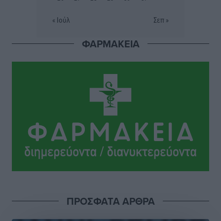
βρεφονηπιακού σταθμού στην Κάσο, ζητά ο Μάνος
« Ιούλ
Σεπ »
Κόνσολας
Τοπικές Ειδήσεις
•
πριν 3 ώρες
ΦΑΡΜΑΚΕΙΑ
Κλειστή αύριο βράδυ η παραλιακή οδός στο λιμάνι της
Κω
Τοπικές Ειδήσεις
•
πριν 4 ώρες
Στην ΑΑΔΕ ο Μητσοτάκης για το myAGRO: «Είναι μια
πολύ σημαντική ημέρα για τον πρωτογενή τομέα»
Ειδήσεις
•
πριν 4 ώρες
Ξενοδοχεία: Ανοδος 10% στον τζίρο με στάσιμες
διανυκτερεύσεις
Ειδήσεις
•
πριν 4 ώρες
ΠΡΟΣΦΑΤΑ ΑΡΘΡΑ
Οι πρώτες εικόνες του νέου Canadair που έρχεται