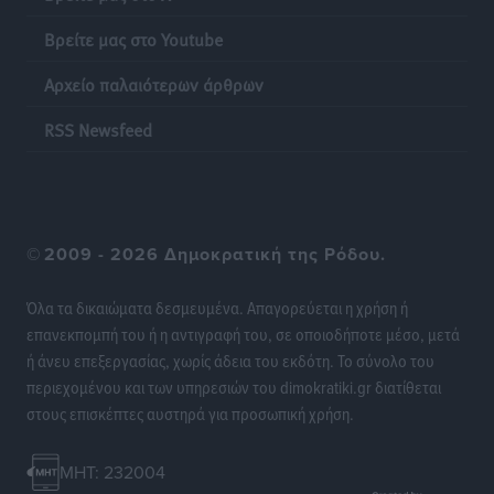
επιτροπές στα Δωδεκάνησα
Βρείτε μας στο Youtube
Τοπικές Ειδήσεις
•
πριν 8 ώρες
Αρχείο παλαιότερων άρθρων
Ψηφιακό δίδυμο για τα δάση της Ρόδου και 3D
εκτύπωση 42 οικισμών
RSS Newsfeed
Τοπικές Ειδήσεις
•
πριν 8 ώρες
Ένα όνομα που ταιριάζει στην Ρόδο
Δημο-Κρίσεις
•
πριν 8 ώρες
©
2009 - 2026 Δημοκρατική της Ρόδου.
Όταν τα γεγονότα απαντούν στα σενάρια
Όλα τα δικαιώματα δεσμευμένα. Απαγορεύεται η χρήση ή
Δημο-Κρίσεις
•
πριν 8 ώρες
επανεκπομπή του ή η αντιγραφή του, σε οποιοδήποτε μέσο, μετά
ή άνευ επεξεργασίας, χωρίς άδεια του εκδότη. Το σύνολο του
περιεχομένου και των υπηρεσιών του dimokratiki.gr διατίθεται
Η Ρόδος βρήκε επιτέλους το πρόβλημά της και είναι
στους επισκέπτες αυστηρά για προσωπική χρήση.
στην Πάρο
Δημο-Κρίσεις
•
πριν 8 ώρες
MHT: 232004