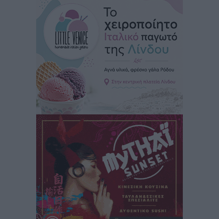
Ειδήσεις
•
πριν 2 ώρες
Στον Ιπποκράτη η Μαρία Βλάχου
Αθλητικά
•
πριν 2 ώρες
Οικονομική ενίσχυση για συντήρηση στο κλειστό της
Καρπάθου
Αθλητικά
•
πριν 2 ώρες
Στάθης Αντωνάς: Ένα βήμα πριν από επαγγελματικό
συμβόλαιο πυγμαχίας με MTGP και BXGP για Ευρώπη
και Αυστραλία
Αθλητικά
•
πριν 2 ώρες
ΚΑΕ Κολοσσός: Τα… ευρωπαϊκά εισιτήρια διαρκείας
Αθλητικά
•
πριν 2 ώρες