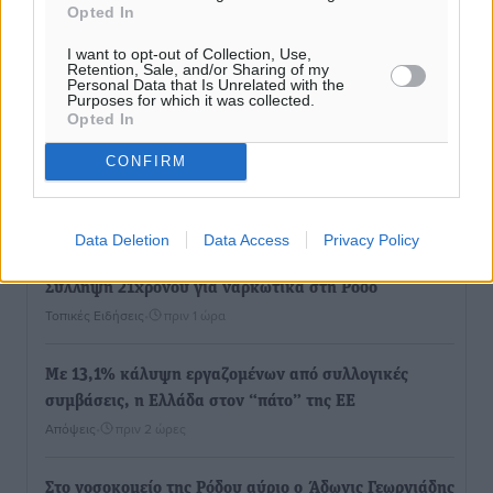
Opted In
I want to opt-out of Collection, Use,
Retention, Sale, and/or Sharing of my
Personal Data that Is Unrelated with the
Purposes for which it was collected.
Opted In
Ροή ειδήσεων
CONFIRM
Γ.Σ. Διαγόρας: Στα «κυανέρυθρα» ο Janni Pembe
Αθλητικά
•
πριν 59 λεπτά
Data Deletion
Data Access
Privacy Policy
Σύλληψη 21χρονου για ναρκωτικά στη Ρόδο
Τοπικές Ειδήσεις
•
πριν 1 ώρα
Με 13,1% κάλυψη εργαζομένων από συλλογικές
συμβάσεις, η Ελλάδα στον “πάτο” της ΕΕ
Απόψεις
•
πριν 2 ώρες
Στο νοσοκομείο της Ρόδου αύριο ο Άδωνις Γεωργιάδης