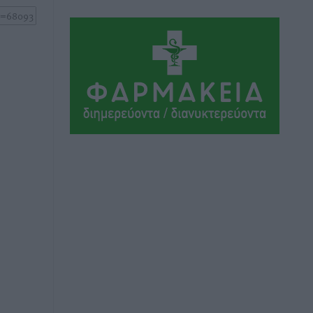
Αθλητικά
•
πριν 9 ώρες
Ιάλυσος Β’: Νωρίς νωρίς μπήκαν στα
βάσανα της προετοιμασίας
Αθλητικά
•
πριν 9 ώρες
Εθνικός Αρχίπολης: Μεγάλο βήμα
προόδου η ίδρυση Ακαδημίας
Αθλητικά
•
πριν 9 ώρες
Ιππότες: Με το βλέμμα στραμμένο στο
μέλλον
Αθλητικά
•
πριν 9 ώρες
ΠΑΜΕ ΣΤΟΙΧΗΜΑ: Περισσότερα από 95
εκατομμύρια ευρώ σε κέρδη μοίρασε
τον Ιούλιο
Αθλητικά
•
πριν 10 ώρες