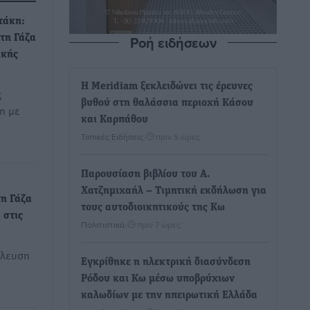
τάκη:
Ροή ειδήσεων
στη Γάζα
ικής
Η Meridiam ξεκλειδώνει τις έρευνες
ς
βυθού στη θαλάσσια περιοχή Κάσου
η με
και Καρπάθου
Τοπικές Ειδήσεις
•
πριν 5 ώρες
Παρουσίαση βιβλίου του Α.
Χατζημιχαήλ – Τιμητική εκδήλωση για
τη Γάζα
τους αυτοδιοικητικούς της Κω
 στις
Πολιτιστικά
•
πριν 7 ώρες
έλευση
Εγκρίθηκε η ηλεκτρική διασύνδεση
Ρόδου και Κω μέσω υποβρύχιων
καλωδίων με την ηπειρωτική Ελλάδα