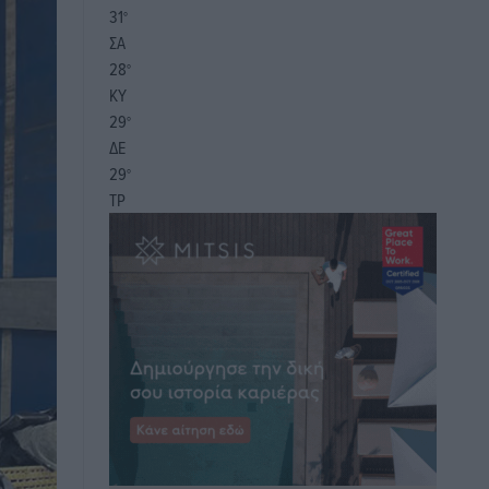
31
°
ΣΑ
28
°
ΚΥ
29
°
ΔΕ
29
°
ΤΡ