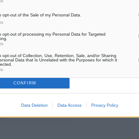
In
ημήτρη για την προσφορά
o opt-out of the Sale of my Personal Data.
In
ς-Ευθύμιος Τριάντος
to opt-out of processing my Personal Data for Targeted
ing.
In
o opt-out of Collection, Use, Retention, Sale, and/or Sharing
ersonal Data that Is Unrelated with the Purposes for which it
ς
#Ρόδος
lected.
In
CONFIRM
ματα αναζήτησης
Data Deletion
Data Access
Privacy Policy
ε μας στο Google News ★ ↗
ήστε