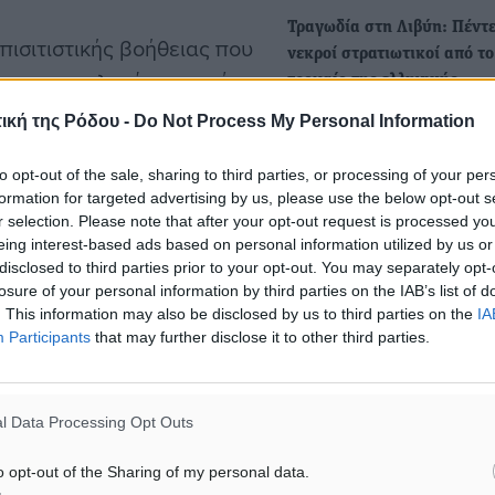
Τραγωδία στη Λιβύη: Πέντε
πισιτιστικής βοήθειας που
νεκροί στρατιωτικοί από το
ρος τους πληγέντες από
τροχαίο της ελληνικής
ρία.
ανθρωπιστικής αποστολής
ική της Ρόδου -
Do Not Process My Personal Information
Τραγική κατάληξη είχε το τ
στο οποίο ενεπλάκησαν μέ
to opt-out of the sale, sharing to third parties, or processing of your per
ελληνικής ανθρωπιστικής
formation for targeted advertising by us, please use the below opt-out s
βοήθειας στη Λιβύη.…
r selection. Please note that after your opt-out request is processed y
μπολίτες μας που
eing interest-based ads based on personal information utilized by us or
disclosed to third parties prior to your opt-out. You may separately opt-
ακέτων που ξεπέρασαν
Παροχή βοήθειας σε θαλαμ
losure of your personal information by third parties on the IAB’s list of
σκάφος στη Λέρο
. This information may also be disclosed by us to third parties on the
IA
Participants
that may further disclose it to other third parties.
Τις απογευματινές ώρες χθ
ενημερώθηκε η Λιμενική Α
Λέρου για την…
l Data Processing Opt Outs
 Σ.Ι.Φ.Α.Δ.Χ. Ρόδου
o opt-out of the Sharing of my personal data.
 Ιωαννίδη Λάζαρο για την