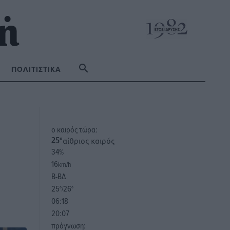
ΠΟΛΙΤΙΣΤΙΚΆ
o καιρός τώρα:
αίθριος καιρός
25
°
34
%
16
km/h
Β-ΒΔ
25
26
°/
°
06:18
20:07
πρόγνωση: