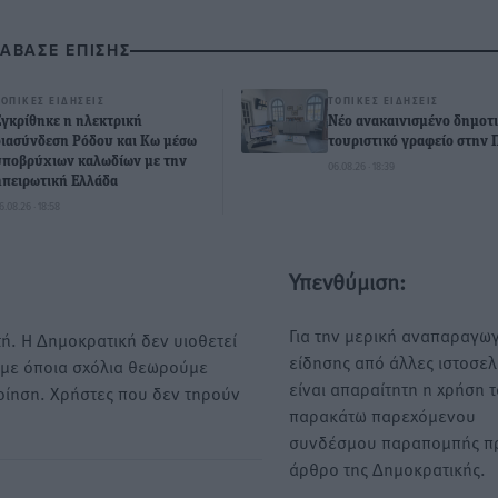
ΙΑΒΑΣΕ ΕΠΙΣΗΣ
ΤΟΠΙΚΈΣ ΕΙΔΉΣΕΙΣ
ΤΟΠΙΚΈΣ ΕΙΔΉΣΕΙΣ
Εγκρίθηκε η ηλεκτρική
Νέο ανακαινισμένο δημοτ
διασύνδεση Ρόδου και Κω μέσω
τουριστικό γραφείο στην 
υποβρύχιων καλωδίων με την
06.08.26 · 18:39
ηπειρωτική Ελλάδα
6.08.26 · 18:58
Υπενθύμιση:
Για την μερική αναπαραγωγ
ή. Η Δημοκρατική δεν υιοθετεί
είδησης από άλλες ιστοσελ
υμε όποια σχόλια θεωρούμε
είναι απαραίτητη η χρήση 
οίηση. Χρήστες που δεν τηρούν
παρακάτω παρεχόμενου
συνδέσμου παραπομπής πρ
άρθρο της Δημοκρατικής.