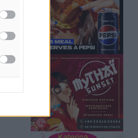
Hotels – Χατζηλαζάρου – Προχωρά
καινούργιο ξενοδοχείο στην Κω
Τοπικές Ειδήσεις
•
πριν 9 ώρες
Αυτοκίνητο μπήκε παράνομα σε
μονόδρομο στο Μαστιχάρι –
Αναποδογύρισε όχημα με μητέρα και
5χρονο παιδί
Τοπικές Ειδήσεις
•
πριν 9 ώρες
“Η Ευρώπη αντιμετώπιζε το
προσφυγικό σαν ταινία τρόμου” – Η
συγκλονιστική μαρτυρία της Χαρούλας
Γιασιράνη στον RV για τα γεγονότα που
οδήγησαν στο Σύμφωνο της Λέρου
Τοπικές Ειδήσεις
•
πριν 9 ώρες
Συναυλία με τον Γιάννη Κότσιρα στις