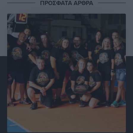
ΠΡΟΣΦΑΤΑ ΑΡΘΡΑ
Χιλιάδες αυτοκίνητα παραμένουν αταξινόμητα – Λύση
αναζητά το υπουργείο
Ειδήσεις
•
πριν 4 ώρες
Νέες τουρκικές παραβιάσεις στο Αιγαίο – Μία
εμπλοκή με ελληνικά μαχητικά
Ειδήσεις
•
πριν 4 ώρες
Γονικές παροχές: Οι παγίδες στις μεταφορές
χρημάτων που μπορεί να κοστίσουν σε φόρο
Ειδήσεις
•
πριν 4 ώρες
Η επόμενη παγκόσμια δύναμη στα υδροπλάνα μπορεί
να είναι η Ελλάδα
Ειδήσεις
•
πριν 4 ώρες
Στη Σύμη η Φαίη Σκορδά επισκέφθηκε την Ιερά Μονή
του Πανορμίτη