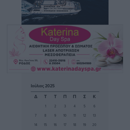
Καύσιμα: «Καίνε» οι τιμές και στα νησιά μας – Γιατί
δεν πέφτουν και πότε μπορεί να έρθει αποκλιμάκωση
Τοπικές Ειδήσεις
•
πριν 2 ώρες
Πάνω από 1.500 έλεγχοι με drones σε 300 παραλίες
κατά της αυθαίρετης κατάληψης του αιγιαλού – Τα
στοιχεία για τη Ρόδο
Τοπικές Ειδήσεις
•
πριν 2 ώρες
Συνεδριάζει η Δημοτική Επιτροπή Ρόδου την Δευτέρα
Ιούλιος 2025
10 Αυγούστου
Τοπικές Ειδήσεις
•
πριν 2 ώρες
Δ
Τ
Τ
Π
Π
Σ
Κ
1
2
3
4
5
6
Ο Ακύλας στη Ρόδο 10 Αυγούστου στο βοηθητικό
7
8
9
10
11
12
13
στάδιο Διαγόρα
Πολιτιστικά
•
πριν 2 ώρες
14
15
16
17
18
19
20