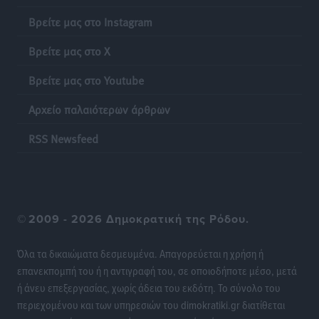
Ελλάδα
Βρείτε μας στο Instagram
Τοπικές Ειδήσεις
•
πριν 18 ώρες
Βρείτε μας στο X
Νέο ανακαινισμένο δημοτικό τουριστικό γραφείο
Βρείτε μας στο Youtube
στην Πάτμο
Τοπικές Ειδήσεις
•
πριν 18 ώρες
Αρχείο παλαιότερων άρθρων
RSS Newsfeed
Οι συναντήσεις που είχε κατά την επίσκεψη του στη
Ρόδο ο Πρέσβης της Βραζιλίας στην Ελλάδα
Τοπικές Ειδήσεις
•
πριν 19 ώρες
Γερμανική αγορά: Έλλειψη προσιτών ξενοδοχείων
©
2009 - 2026 Δημοκρατική της Ρόδου.
απειλεί τη ζήτηση για πακέτα διακοπών – Στο
επίκεντρο και η Ελλάδα
Όλα τα δικαιώματα δεσμευμένα. Απαγορεύεται η χρήση ή
Ειδήσεις
•
πριν 19 ώρες
επανεκπομπή του ή η αντιγραφή του, σε οποιοδήποτε μέσο, μετά
ή άνευ επεξεργασίας, χωρίς άδεια του εκδότη. Το σύνολο του
περιεχομένου και των υπηρεσιών του dimokratiki.gr διατίθεται
Νέο ξενοδοχείο στη Ρόδο για την H Hotels –