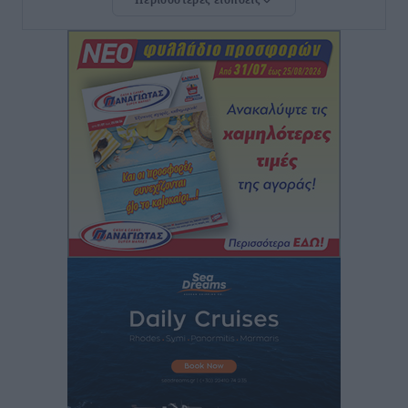
Περισσότερες ειδήσεις
Κυριάκος Μητσοτάκης: Ανάσα στα Χανιά, αλλά με το
βλέμμα στη ΔΕΘ και τις εκλογές του 2027
Ειδήσεις
•
πριν 1 ώρα
Γ. Χατζημάρκος από το Μέγαρο Μαξίμου: “Ο
τουρισμός μπορεί να γίνει ο μεγαλύτερος πελάτης της
ελληνικής βιομηχανίας”
Τοπικές Ειδήσεις
•
πριν 2 ώρες
Έρευνα ΕΟΤ: Οι Ευρωπαίοι ταξιδιώτες «ψηφίζουν»
Ελλάδα
Ειδήσεις
•
πριν 2 ώρες
Άκυρες οι εγκύκλιοι που δεν αναρτώνται,
υποχρεωτική η δημοσίευσή τους από την 1η
Οκτωβρίου
Ειδήσεις
•
πριν 2 ώρες