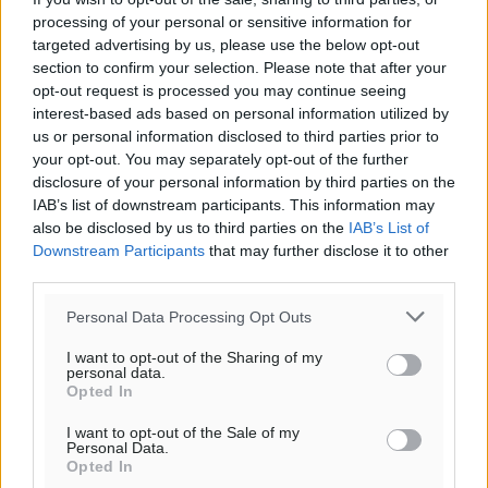
Δ-ΝΔ
processing of your personal or sensitive information for
31
32
°/
°
targeted advertising by us, please use the below opt-out
06:18
section to confirm your selection. Please note that after your
20:07
opt-out request is processed you may continue seeing
πρόγνωση:
interest-based ads based on personal information utilized by
31
°
us or personal information disclosed to third parties prior to
ΣΑ
your opt-out. You may separately opt-out of the further
disclosure of your personal information by third parties on the
30
°
IAB’s list of downstream participants. This information may
ΚΥ
also be disclosed by us to third parties on the
IAB’s List of
29
°
Downstream Participants
that may further disclose it to other
ΔΕ
third parties.
29
°
ΤΡ
Personal Data Processing Opt Outs
I want to opt-out of the Sharing of my
personal data.
Opted In
I want to opt-out of the Sale of my
Personal Data.
Opted In