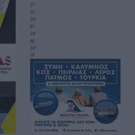
31
°
ΣΑ
29
°
ΚΥ
29
°
ΔΕ
30
°
ΤΡ