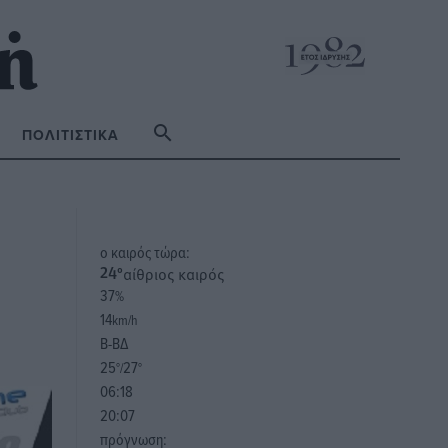
ΠΟΛΙΤΙΣΤΙΚΆ
o καιρός τώρα:
αίθριος καιρός
24
°
37
%
14
km/h
Β-ΒΔ
25
27
°/
°
06:18
20:07
πρόγνωση: