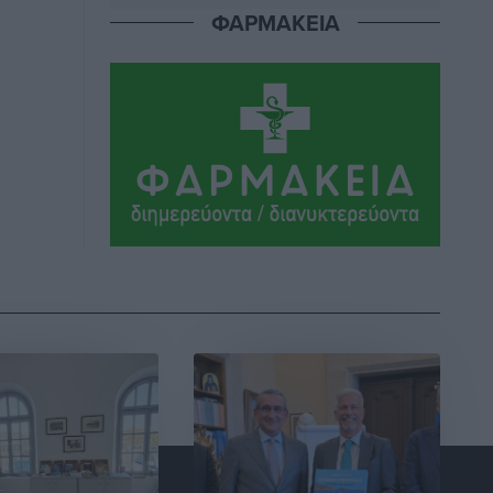
Αθλητικά
•
πριν 14 ώρες
ΦΑΡΜΑΚΕΙΑ
Ιάλυσος Β’: Νωρίς νωρίς μπήκαν στα
βάσανα της προετοιμασίας
Αθλητικά
•
πριν 14 ώρες
Εθνικός Αρχίπολης: Μεγάλο βήμα
προόδου η ίδρυση Ακαδημίας
Αθλητικά
•
πριν 14 ώρες
Ιππότες: Με το βλέμμα στραμμένο στο
μέλλον
Αθλητικά
•
πριν 14 ώρες
ΠΑΜΕ ΣΤΟΙΧΗΜΑ: Περισσότερα από 95
εκατομμύρια ευρώ σε κέρδη μοίρασε
τον Ιούλιο
Αθλητικά
•
πριν 15 ώρες