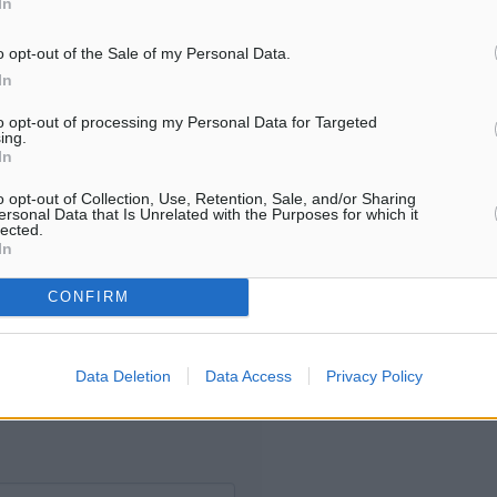
In
6.08.26 · 16:50
o opt-out of the Sale of my Personal Data.
Υπενθύμιση:
In
to opt-out of processing my Personal Data for Targeted
Για την μερική αναπαραγωγ
ing.
ή. Η Δημοκρατική δεν υιοθετεί
In
είδησης από άλλες ιστοσελ
υμε όποια σχόλια θεωρούμε
είναι απαραίτητη η χρήση 
οίηση. Χρήστες που δεν τηρούν
o opt-out of Collection, Use, Retention, Sale, and/or Sharing
ersonal Data that Is Unrelated with the Purposes for which it
παρακάτω παρεχόμενου
lected.
συνδέσμου παραπομπής πρ
In
άρθρο της Δημοκρατικής.
CONFIRM
Data Deletion
Data Access
Privacy Policy
λή του σχολίου.