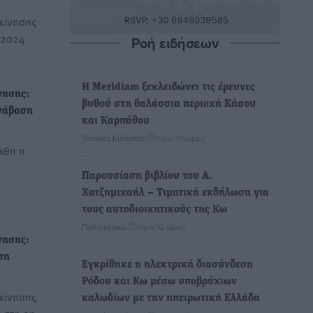
κίνησης
 2024
Ροή ειδήσεων
Η Meridiam ξεκλειδώνει τις έρευνες
νησης:
βυθού στη θαλάσσια περιοχή Κάσου
Ανάβαση
και Καρπάθου
Τοπικές Ειδήσεις
•
πριν 10 ώρες
χθη η
Παρουσίαση βιβλίου του Α.
Χατζημιχαήλ – Τιμητική εκδήλωση για
τους αυτοδιοικητικούς της Κω
Πολιτιστικά
•
πριν 12 ώρες
νησης:
ση
Εγκρίθηκε η ηλεκτρική διασύνδεση
Ρόδου και Κω μέσω υποβρύχιων
κίνησης
καλωδίων με την ηπειρωτική Ελλάδα