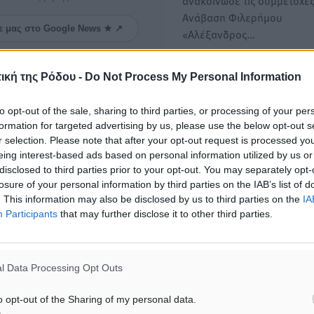
ανακοίνωσε τις συμμετοχές
Ανάβαση Φιλερήμου
ε μας στο Google News ★ ↗
«Αλέξανδρος…
ήστε
Ροδιακός Σύλλογος Αυτοκί
ική της Ρόδου -
Do Not Process My Personal Information
Αντίστροφη μέτρηση για τ
«Ανάβαση Φιλερήμου»
to opt-out of the sale, sharing to third parties, or processing of your per
formation for targeted advertising by us, please use the below opt-out s
Ο χρόνος μετράει αντίστρο
r selection. Please note that after your opt-out request is processed y
τη διεξαγωγή της Ανάβαση
eing interest-based ads based on personal information utilized by us or
Φιλερήμου, που διοργανώ
disclosed to third parties prior to your opt-out. You may separately opt-
losure of your personal information by third parties on the IAB’s list of
. This information may also be disclosed by us to third parties on the
IA
Participants
that may further disclose it to other third parties.
ΙΑΒΑΣΕ ΕΠΙΣΗΣ
ΑΘΛΗΤΙΚΆ
ΑΘΛΗΤΙΚΆ
l Data Processing Opt Outs
Κλεάνθης: Δουλειές μετά
Φοίβος: Εν αναμονή του 
ευχαριστιών στο γήπεδο,
Λαζίδη
o opt-out of the Sharing of my personal data.
ατομικό για δύο
06.08.26 · 16:49