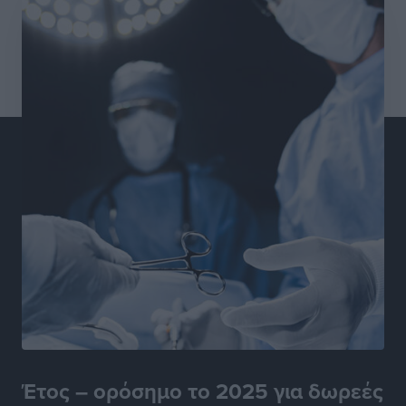
Χατζηβασιλείου: Προτεραιότητα της ΕΕ η προστασία
των εξωτερικών συνόρων
Ειδήσεις
•
πριν 11 ώρες
Κάρπαθος: Το πιο υποτιμημένο νησί είναι ένας
κρυφός παράδεισος στα Δωδεκάνησα
Τοπικές Ειδήσεις
•
πριν 11 ώρες
Ο Λαμπρος Φισφής στη Ρόδο στις 21 Σεπτεμβρίου
Πολιτιστικά
•
πριν 11 ώρες
ΚΑΕ Κολοσσός: Αντίστροφη μέτρηση για την
προετοιμασία
Αθλητικά
•
πριν 12 ώρες
Εθνική Παίδων: Με Χριστοδούλου στο Ευρωμπάσκετ
Αθλητικά
•
πριν 12 ώρες
Έτος – ορόσημο το 2025 για δωρεές