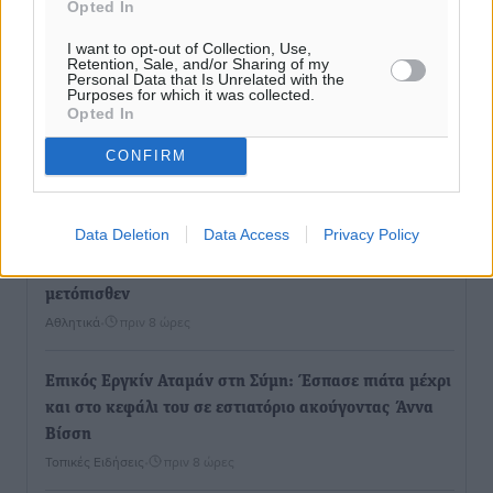
Opted In
I want to opt-out of Collection, Use,
Retention, Sale, and/or Sharing of my
Ροή ειδήσεων
Personal Data that Is Unrelated with the
Purposes for which it was collected.
Opted In
Έτος – ορόσημο το 2025 για δωρεές οργάνων στην
CONFIRM
Ελλάδα
Ειδήσεις
•
πριν 7 ώρες
Data Deletion
Data Access
Privacy Policy
Ο.Φ. Ιστρίου: Καρέ ανανεώσεων σε άξονα και
μετόπισθεν
Αθλητικά
•
πριν 8 ώρες
Επικός Εργκίν Αταμάν στη Σύμη: Έσπασε πιάτα μέχρι
και στο κεφάλι του σε εστιατόριο ακούγοντας Άννα
Βίσση
Τοπικές Ειδήσεις
•
πριν 8 ώρες