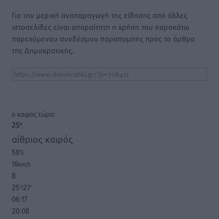
Για την μερική αναπαραγωγή της είδησης από άλλες
ιστοσελίδες είναι απαραίτητη η χρήση του παρακάτω
παρεχόμενου συνδέσμου παραπομπής προς το άρθρο
της Δημοκρατικής.
o καιρός τώρα:
25
°
αίθριος καιρός
58
%
16
km/h
Β
25
27
°/
°
06:17
20:08