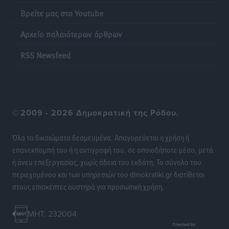
Ειδήσεις
•
πριν 17 ώρες
Βρείτε μας στο Youtube
Αρχείο παλαιότερων άρθρων
Πυρκαγιές: Πώς τα σκουπίδια μπορούν να γίνουν η
σπίθα μιας μεγάλης καταστροφής στα νησιά
RSS Newsfeed
Ειδήσεις
•
πριν 17 ώρες
WTTC: Το μέλλον του τουρισμού περνά από τη
διαχείριση των προορισμών – Νέο πλαίσιο για
©
2009 - 2026 Δημοκρατική της Ρόδου.
βιώσιμη ανάπτυξη και ανθεκτικότητα
Ειδήσεις
•
πριν 17 ώρες
Όλα τα δικαιώματα δεσμευμένα. Απαγορεύεται η χρήση ή
επανεκπομπή του ή η αντιγραφή του, σε οποιοδήποτε μέσο, μετά
«Κοντοβερός»: Ραντεβού τον Σεπτέμβρη με…νέους
ή άνευ επεξεργασίας, χωρίς άδεια του εκδότη. Το σύνολο του
πλειστηριασμούς
περιεχομένου και των υπηρεσιών του dimokratiki.gr διατίθεται
Τοπικές Ειδήσεις
•
πριν 17 ώρες
στους επισκέπτες αυστηρά για προσωπική χρήση.
Νέα ξενοδοχειακή επένδυση 15 εκατ. ευρώ “στα
MHT: 232004
σκαριά” στην Κω – Τι προβλέπει το 5άστερο της Blue