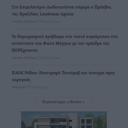
Στο Επιμελητήριο Δωδεκανήσου σήμερα ο Πρέσβης
της Βραζιλίας Laudemar Aguiar
Τοπικές Ειδήσεις
•
πριν 9 ώρες
To δημογραφικό πρόβλημα στα νησιά κυριάρχησε στη
συνάντηση του Φώτη Μάγγου με τον πρόεδρο της
HOPEgenesis
Τοπικές Ειδήσεις
•
πριν 9 ώρες
ΠΑΟΚ Ρόδου: Επιστροφή Τοντόροβ και άνοιγμα προς
χορηγούς
Αθλητικά
•
πριν 9 ώρες
Περισσότερες ειδήσεις
Rhodes Beyond Summer – Εκεί που το καλοκαίρι
είναι μόνο η αρχή
Τοπικές Ειδήσεις
•
πριν 9 ώρες