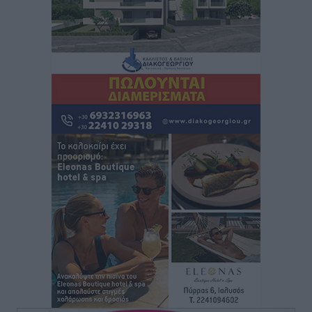
Κικίλιας: Μειώθηκαν κατά 34% οι μεταναστευτικές
ροές στα θαλάσσια σύνορα
Ειδήσεις
•
πριν 9 ώρες
Κως: Γερμανός τουρίστας κέρδισε αποζημίωση 900
ευρώ επειδή δεν βρήκε ξαπλώστρες στις
οικογενειακές διακοπές του
Τοπικές Ειδήσεις
•
πριν 9 ώρες
Ο γεωεντοπισμός μέσω 112 «έσωσε» Δανό περιπατητή
στη Ρόδο
Τοπικές Ειδήσεις
•
πριν 9 ώρες
Σύμη: Ανασύρθηκε σορός άνδρα – Εξετάζεται αν είναι
ο 8ος Γερμανός που αγνοούνταν μετά την παράσυρσή
ιστιοφόρου
Τοπικές Ειδήσεις
•
πριν 9 ώρες