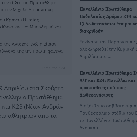
 τον τίτλο του Πρωταθλητή
το τον Μιχάλη Διαμαντάκη.
Πανελλήνιο Πρωτάθλημα
Ποδηλασίας Δρόμου Κ19 κα
ου Κρόνου Νικαίας
13 Δωδεκανήσιοι έτοιμοι ν
ν Κωνσταντίνο Μπερδεμπέ και
διακριθούν
Ξεκίνησε την Παρασκευή 17
 της Αντοχής, ενώ η Βίβιαν
ολοκληρωθεί την Κυριακή 
 σύλλογό της την πρώτη φανέλα
Απριλίου στα …
Dimokratiki AI
Πανελλήνιο Πρωτάθλημα Σ
Α/Γ και Κ23: Μετάλλια και
9 Απριλίου στα Σκούρτα
προσπάθειες από τους
Πανελλήνιο Πρωτάθλημα
Δωδεκανήσιους
 και Κ23 (Νέων Ανδρών-
Διεξήχθη το σαββατοκύρια
Πανθεσσαλικό στάδιο του 
και αθλητριών από τα
το Πανελλήνιο Πρωτάθλημ
Ανοιχτού…