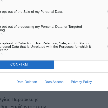
In
. Τάλως Χανίων.
o opt-out of the Sale of my Personal Data.
In
 το 1-2, με τον Λευτέρη
ής Ελλάδας και τον
to opt-out of processing my Personal Data for Targeted
ing.
ρό μετάλλιο, ενώ στο
In
ξαρχος του Ο.Φ. Νέας
o opt-out of Collection, Use, Retention, Sale, and/or Sharing
ersonal Data that Is Unrelated with the Purposes for which it
lected.
In
λένη Κασκάνη του Π.Γ.Σ.
CONFIRM
ας το χρυσό μετάλλιο. Το
Άτλας Ρεθύμνου) και
Data Deletion
Data Access
Privacy Policy
. Αγίας Παρασκευής
άδας, χαρίζοντας στον