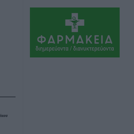
Τοπικές Ειδήσεις
•
πριν 2 ώρες
Δεσμεύσεις χωρίς αντίκρισμα στην
Κρεμαστή
Τοπικές Ειδήσεις
•
πριν 2 ώρες
Τσαμπίκος Καραγιάννης: «Ο
πρωτογενής τομέας μπορεί να
αποτελέσει τη δεύτερη μεγάλη δύναμη
της Ρόδου»
Ρεπορτάζ
•
πριν 2 ώρες
Οικοδομική «ανάσα» στη Ρόδο:
Αυξάνονται οι άδειες, οι επεκτάσεις, οι
ενεργειακές αναβαθμίσεις σε ολόκληρο
το νησί
Νίκου
Ειδήσεις
•
πριν 2 ώρες