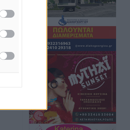
Ρόδος: Τραυματίστηκε 53χρονος
ναυτικός
Τοπικές Ειδήσεις
•
πριν 1 ώρα
Airbnb: Αυξημένα έσοδα στο β’ τρίμηνο
με «όχημα» το Μουντιάλ
Ειδήσεις
•
πριν 1 ώρα
Ενίσχυση των υπηρεσιών υγείας στο
αεροδρόμιο της Ρόδου: «Η πολιτική
βούληση είναι η ενίσχυση, όχι η
αφαίρεση»
Τοπικές Ειδήσεις
•
πριν 2 ώρες
Αρνείται τα πάντα ο 53χρονος
φερόμενος ως λογιστής και μιλά για
σκευωρία γνωστών μεταξύ τους