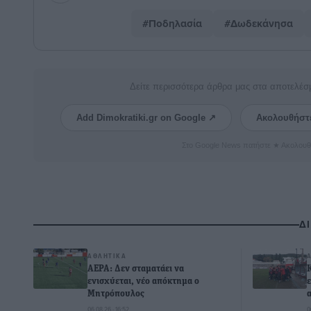
#Ποδηλασία
#Δωδεκάνησα
Δείτε περισσότερα άρθρα μας στα αποτελέσ
Add Dimokratiki.gr on Google ↗
Ακολουθήστ
Στο Google News πατήστε ★ Ακολουθ
Δ
ΑΘΛΗΤΙΚΆ
ΑΕΡΑ: Δεν σταματάει να
ενισχύεται, νέο απόκτημα ο
Μητρόπουλος
06.08.26 · 16:52
0