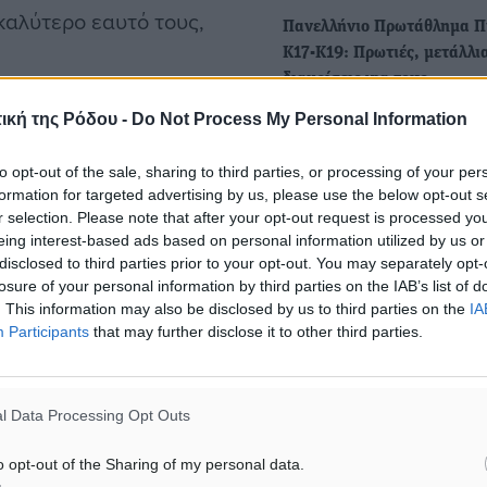
 καλύτερο εαυτό τους,
Πανελλήνιο Πρωτάθλημα Π
Κ17-Κ19: Πρωτιές, μετάλλι
διακρίσεις για τους
Δωδεκανήσιους
Ατομικής Χρονομέτρησης.
ική της Ρόδου -
Do Not Process My Personal Information
Ολοκληρώθηκε το Πανελλή
ίχθηκε η Ελένη Κασκάνη
Πρωτάθλημα Ποδηλασίας Π
to opt-out of the sale, sharing to third parties, or processing of your per
Φακάζη του Ροδήλιου και 3η
Κ17-Κ19 που διεξήχθη στο
formation for targeted advertising by us, please use the below opt-out s
Ολυμπιακό ποδηλατοδρόμ
r selection. Please note that after your opt-out request is processed y
eing interest-based ads based on personal information utilized by us or
disclosed to third parties prior to your opt-out. You may separately opt-
ρια Ελλάδας αναδείχθηκε η
Πανελλήνιο Πρωτάθλημα Δ
losure of your personal information by third parties on the IAB’s list of
Κ15-Κ17: Επιτυχίες και στη
ν Σαρρή (Α.Σ. Αγίας
. This information may also be disclosed by us to third parties on the
IA
Participants
that may further disclose it to other third parties.
αντοχή για τους Δωδεκανή
ου (Κρόνος Νικαίας) να
Ολοκληρώθηκε την Κυριακ
 αντίστοιχα.
Ιουνίου το Πανελλήνιο
l Data Processing Opt Outs
Πρωτάθλημα Ποδηλασίας 
bbé-Dstny) είναι ο νέος
Κ15-Κ17, που…
o opt-out of the Sharing of my personal data.
η Λιανόπουλο και τρίτο