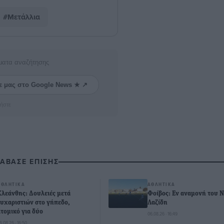
#Μετάλλια
ματα αναζήτησης
ε μας στο Google News ★ ↗
ήστε
ΙΑΒΑΣΕ ΕΠΙΣΗΣ
ΑΘΛΗΤΙΚΆ
ΑΘΛΗΤΙΚΆ
Κλεάνθης: Δουλειές μετά
Φοίβος: Εν αναμονή του 
ευχαριστιών στο γήπεδο,
Λαζίδη
ατομικό για δύο
06.08.26 · 16:49
6.08.26 · 16:50