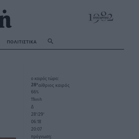
ΠΟΛΙΤΙΣΤΙΚΆ
o καιρός τώρα:
αίθριος καιρός
28
°
66
%
11
km/h
Δ
28
29
°/
°
06:18
20:07
πρόγνωση: