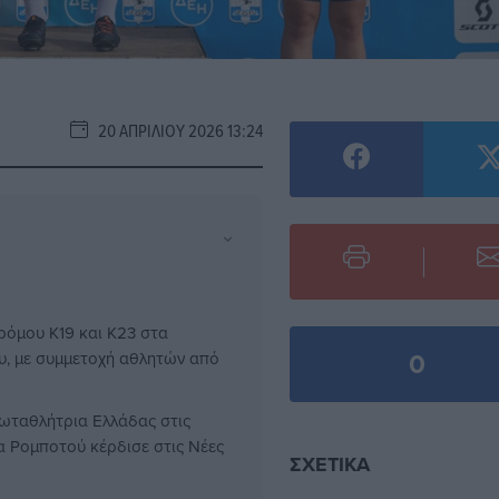
20 ΑΠΡΙΛΊΟΥ 2026 13:24
⌄
όμου Κ19 και Κ23 στα
0
υ, με συμμετοχή αθλητών από
ρωταθλήτρια Ελλάδας στις
α Ρομποτού κέρδισε στις Νέες
ΣΧΕΤΙΚΆ