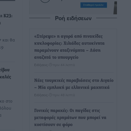
Ροή ειδήσεων
ι Κ23:
α
«Στέρεψε» η αγορά από πινακίδες
 και θα
κυκλοφορίας: Χιλιάδες αυτοκίνητα
19
παραμένουν αταξινόμητα – Λύση
αναζητά το υπουργείο
Ειδήσεις
•
πριν 44 λεπτά
τίβου
 καλές
Νέες τουρκικές παραβιάσεις στο Αιγαίο
– Μία εμπλοκή με ελληνικά μαχητικά
Ειδήσεις
•
πριν 48 λεπτά
κο στο
Βόλου
Γονικές παροχές: Οι παγίδες στις
α
μεταφορές χρημάτων που μπορεί να
κοστίσουν σε φόρο