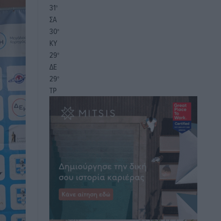
31
°
ΣΑ
30
°
ΚΥ
29
°
ΔΕ
29
°
ΤΡ