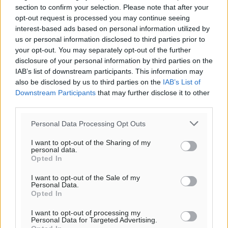
section to confirm your selection. Please note that after your
opt-out request is processed you may continue seeing
interest-based ads based on personal information utilized by
Ροή ειδήσεων
us or personal information disclosed to third parties prior to
your opt-out. You may separately opt-out of the further
disclosure of your personal information by third parties on the
ΥΠΑΑΤ: 12,5 εκατ. ευρώ στις 13 Περιφέρειες για μέτρα
IAB’s list of downstream participants. This information may
βιοασφάλειας
also be disclosed by us to third parties on the
IAB’s List of
Τοπικές Ειδήσεις
•
πριν 7 λεπτά
Downstream Participants
that may further disclose it to other
third parties.
Ποιοι φοιτητές μπορούν να λάβουν ενίσχυση για
Personal Data Processing Opt Outs
στέγη έως 2.500 ευρώ
I want to opt-out of the Sharing of my
Ειδήσεις
•
πριν 16 λεπτά
personal data.
Opted In
«Γιατί οι Τούρκοι συρρέουν στα ελληνικά νησιά»:
I want to opt-out of the Sale of my
Τουρκική εφημερίδα εξηγεί τους λόγους που οι
Personal Data.
Opted In
γείτονες προτιμούν την Ελλάδα για διακοπές
Τοπικές Ειδήσεις
•
πριν 31 λεπτά
I want to opt-out of processing my
Personal Data for Targeted Advertising.