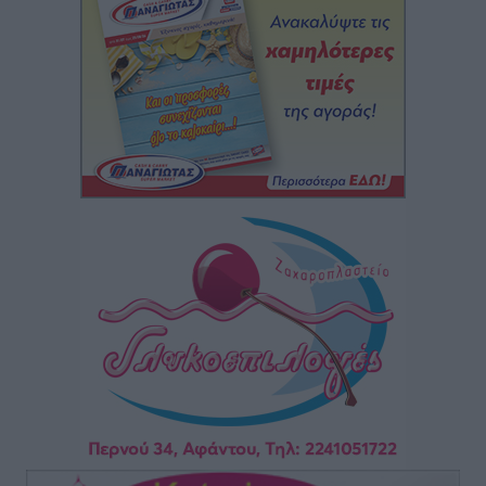
Άρης Αρχαγγέλου: Στο πλευρό του άτυχου Ιάκωβου
Θωμά
Αθλητικά
•
πριν 1 ώρα
Φοίβος: Η μεγάλη επιστροφή του Μπρένο Σαλβατιέρα
Αθλητικά
•
πριν 2 ώρες
Κλεάνθης: Έτοιμες οι κάρτες διαρκείας της νέας
σεζόν
Αθλητικά
•
πριν 2 ώρες
Ατρόμητος Διμυλιάς: Ο Μαργαρίτης και μία
αδιαπραγμάτευτη φιλοσοφία
Αθλητικά
•
πριν 2 ώρες
Γ.Σ. Διαγόρας: Επέστρεψε στις Ακαδημίες η Ειρήνη