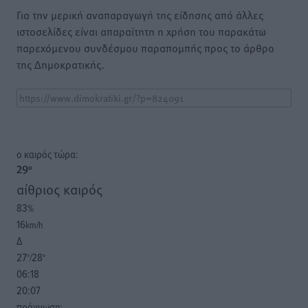
Για την μερική αναπαραγωγή της είδησης από άλλες
ιστοσελίδες είναι απαραίτητη η χρήση του παρακάτω
παρεχόμενου συνδέσμου παραπομπής προς το άρθρο
της Δημοκρατικής.
o καιρός τώρα:
29
°
αίθριος καιρός
83
%
16
km/h
Δ
27
28
°/
°
06:18
20:07
πρόγνωση: