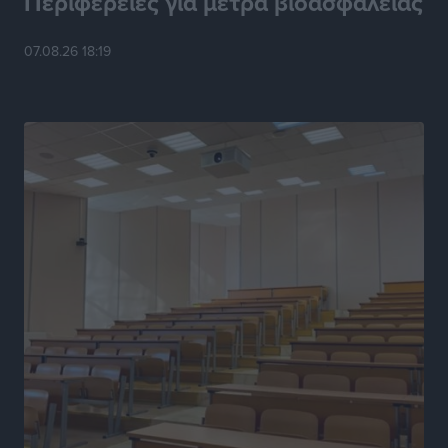
Περιφέρειες για μέτρα βιοασφάλειας
κινήτρων, ειδικά για τα νοσοκομεία στα νησιά”
Τοπικές Ειδήσεις
•
πριν 6 ώρες
07.08.26 18:19
Θετικό κλίμα και κοινό όραμα για την ανάδειξη της
ιστορίας της Ρόδου στο Αεροδρόμιο «Διαγόρας»
Τοπικές Ειδήσεις
•
πριν 6 ώρες
Αντώνης Καμπουράκης: «Ένα σπουδαίο έργο
πολιτισμού για τη Ρόδο, που σχεδιάσαμε και
εξασφαλίσαμε τη χρηματοδότησή του, γίνεται
πραγματικότητα»
Τοπικές Ειδήσεις
•
πριν 6 ώρες
Στο Α΄ Νεκροταφείο το μνημόσυνο για τον έναν χρόνο
από τον θάνατο της Λένας Σαμαρά
Ειδήσεις
•
πριν 6 ώρες