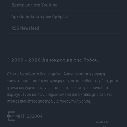
Τοπικές Ειδήσεις
•
πριν 9 ώρες
Βρείτε μας στο Youtube
Αρχείο παλαιότερων άρθρων
Σερβία: Ανακάμπτουν οι τουριστικές ροές προς την
Ελλάδα
RSS Newsfeed
Ειδήσεις
•
πριν 9 ώρες
Διακοπές στην Κάρπαθο για τον Γιώργο Γεραπετρίτη
Τοπικές Ειδήσεις
•
πριν 9 ώρες
©
2009 - 2026 Δημοκρατική της Ρόδου.
Ρόδος: Τραυματίστηκε 53χρονος ναυτικός
Όλα τα δικαιώματα δεσμευμένα. Απαγορεύεται η χρήση ή
Τοπικές Ειδήσεις
•
πριν 9 ώρες
επανεκπομπή του ή η αντιγραφή του, σε οποιοδήποτε μέσο, μετά
ή άνευ επεξεργασίας, χωρίς άδεια του εκδότη. Το σύνολο του
Airbnb: Αυξημένα έσοδα στο β’ τρίμηνο με «όχημα»
περιεχομένου και των υπηρεσιών του dimokratiki.gr διατίθεται
το Μουντιάλ
στους επισκέπτες αυστηρά για προσωπική χρήση.
Ειδήσεις
•
πριν 9 ώρες
MHT: 232004
Ενίσχυση των υπηρεσιών υγείας στο αεροδρόμιο της
Ρόδου: «Η πολιτική βούληση είναι η ενίσχυση, όχι η