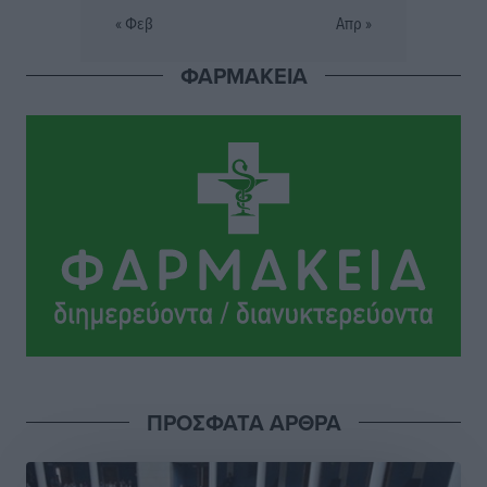
Σι Τζέι Χάρις: «Να πανηγυρίσουμε πολλές νίκες μαζί»
« Φεβ
Απρ »
Αθλητικά
•
πριν 5 ώρες
ΦΑΡΜΑΚΕΙΑ
Ροδήλιος: Ο απολογισμός από το Πανελλήνιο
Πρωτάθλημα Πίστας
Αθλητικά
•
πριν 5 ώρες
Διαγόρας: Μετεγγραφικό ντεμαράζ
Αθλητικά
•
πριν 5 ώρες
Γ.Σ. Διαγόρας: Εντατική προετοιμασία και επιστροφή
Ρίζου στις Ακαδημίες
Αθλητικά
•
πριν 5 ώρες
Εθνική Ανδρών: Ραντεβού στο Telekom Center Athens
ΠΡΟΣΦΑΤΑ ΑΡΘΡΑ
Αθλητικά
•
πριν 5 ώρες