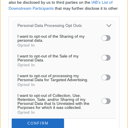
also be disclosed by us to third parties on the
IAB’s List of
Δ
Downstream Participants
that may further disclose it to other
25
26
°/
°
third parties.
06:18
20:07
Personal Data Processing Opt Outs
πρόγνωση:
I want to opt-out of the Sharing of my
31
°
personal data.
Opted In
ΣΑ
28
°
I want to opt-out of the Sale of my
ΚΥ
Personal Data.
Opted In
29
°
ΔΕ
I want to opt-out of processing my
Personal Data for Targeted Advertising.
29
°
Opted In
ΤΡ
I want to opt-out of Collection, Use,
Retention, Sale, and/or Sharing of my
Personal Data that Is Unrelated with the
Purposes for which it was collected.
Opted In
CONFIRM