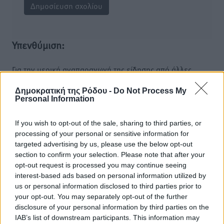
Υπενθύμιση:
Για την μερική αναπαραγωγή της είδησης από άλλες
ιστοσελίδες είναι απαραίτητη η χρήση του παρακάτω
Δημοκρατική της Ρόδου -
Do Not Process My
παρεχόμενου συνδέσμου παραπομπής προς το άρθρο
Personal Information
της Δημοκρατικής.
If you wish to opt-out of the sale, sharing to third parties, or
processing of your personal or sensitive information for
targeted advertising by us, please use the below opt-out
section to confirm your selection. Please note that after your
opt-out request is processed you may continue seeing
o καιρός τώρα:
interest-based ads based on personal information utilized by
25
°
us or personal information disclosed to third parties prior to
αίθριος καιρός
your opt-out. You may separately opt-out of the further
disclosure of your personal information by third parties on the
37
%
IAB’s list of downstream participants. This information may
13
km/h