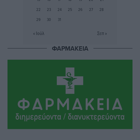
προετοιμασίας
22
23
24
25
26
27
28
Αθλητικά
•
πριν 12 ώρες
29
30
31
Εθνικός Αρχίπολης: Μεγάλο βήμα προόδου η ίδρυση
« Ιούλ
Σεπ »
Ακαδημίας
Αθλητικά
•
πριν 12 ώρες
ΦΑΡΜΑΚΕΙΑ
Ιππότες: Με το βλέμμα στραμμένο στο μέλλον
Αθλητικά
•
πριν 12 ώρες
ΠΑΜΕ ΣΤΟΙΧΗΜΑ: Περισσότερα από 95 εκατομμύρια
ευρώ σε κέρδη μοίρασε τον Ιούλιο
Αθλητικά
•
πριν 12 ώρες
Ολοκλήρωση του έργου αναβάθμισης των
υποδομών του Νεστορίδειου Μελάθρου
Τοπικές Ειδήσεις
•
πριν 12 ώρες