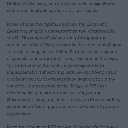
Πυθίου Απόλλωνος, που ωστόσο δεν θα αναφερθούμε
εδώ στους βομβαρδισμούς εκτός των τειχών.
Κύριο μέλημα των πρώτων χρόνων της Ελληνικής
Διοίκησης υπήρξε η αποκατάσταση των καταστροφών
του Β΄ Παγκοσμίου Πολέμου και η διατήρηση του
νησιού ως πόλου έλξης τουριστών. Σύντομα κηρύχθηκαν
τα ιστορικά μνημεία της Ρόδου διατηρητέα και άρχισαν
οι εργασίες αποκατάστασής τους, ενώ ήδη με Διάταγμα
της Στρατιωτικής Διοίκησης είχε αποφασιστεί τα
βομβαρδισμένα τμήματα της μεσαιωνικής πόλης να μη
οικοδομηθούν αν δεν προηγηθούν ανασκαφές για την
αποκάλυψη της αρχαίας πόλης. Μέχρι το 1951 είχε
ολοκληρωθεί η αποκατάσταση των πύργων της
Θαλασσινής Πύλης, της πύλης του Αγίου Παύλου καθώς
και κάποιων άλλων τμημάτων των πολλαπλά πληγέντων
οχυρώσεων.
Μετά την ίδρυση το 1977 της 4ης Εφορείας Βυζαντινών