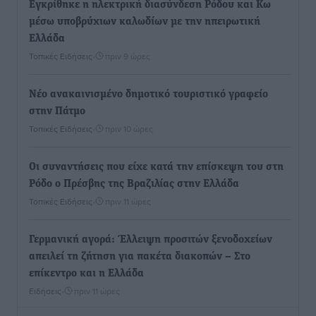
Εγκρίθηκε η ηλεκτρική διασύνδεση Ρόδου και Κω
μέσω υποβρύχιων καλωδίων με την ηπειρωτική
Ελλάδα
Τοπικές Ειδήσεις
•
πριν 9 ώρες
Νέο ανακαινισμένο δημοτικό τουριστικό γραφείο
στην Πάτμο
Τοπικές Ειδήσεις
•
πριν 10 ώρες
Οι συναντήσεις που είχε κατά την επίσκεψη του στη
Ρόδο ο Πρέσβης της Βραζιλίας στην Ελλάδα
Τοπικές Ειδήσεις
•
πριν 11 ώρες
Γερμανική αγορά: Έλλειψη προσιτών ξενοδοχείων
απειλεί τη ζήτηση για πακέτα διακοπών – Στο
επίκεντρο και η Ελλάδα
Ειδήσεις
•
πριν 11 ώρες