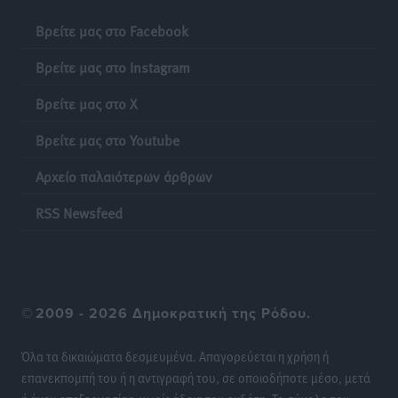
Ειδήσεις
•
πριν 19 ώρες
Βρείτε μας στο Facebook
Έκκληση γονέων για να λειτουργήσει ο
Βρείτε μας στο Instagram
Βρεφονηπιακός Σταθμός Κάσου
Τοπικές Ειδήσεις
•
πριν 19 ώρες
Βρείτε μας στο X
Βρείτε μας στο Youtube
Ακρίβεια: Σημαντικές οι διατακτικές σίτισης για 3
στους 4 εργαζομένους
Αρχείο παλαιότερων άρθρων
Ειδήσεις
•
πριν 19 ώρες
RSS Newsfeed
Κινητοποίηση της Πυροσβεστικής στην Κάρπαθο, για
τη φωτιά στην περιοχή Σάνταλο
Τοπικές Ειδήσεις
•
πριν 19 ώρες
©
2009 - 2026 Δημοκρατική της Ρόδου.
Η Ρόδος μπαίνει στη διεκδίκηση για τη Μεσογειακή
Πρωτεύουσα Πολιτισμού και Διαλόγου 2028
Όλα τα δικαιώματα δεσμευμένα. Απαγορεύεται η χρήση ή
Τοπικές Ειδήσεις
•
πριν 19 ώρες
επανεκπομπή του ή η αντιγραφή του, σε οποιοδήποτε μέσο, μετά