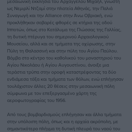
μεσαιωνική εκκλησία του Αρχαγγέλου Μιχαήλ, γνωστή
ως Νεμιρλί Ντζαμί στην πλατεία Αθηνάς, την Παλιά
Συναγωγή και την Alliance στην Άνω Οβριακή, ενώ
προκλήθηκαν σοβαρές φθορές σε κτήρια της οδού
Ιπποτών, όπως στο Κατάλυμα της Γλώσσας της Γαλλίας,
τη δυτική πτέρυγα του σημερινού Αρχαιολογικού
Μουσείου, αλλά και σε τμήματα της οχύρωσης, στην
Πύλη τη Θαλασσινή και στην πύλη του Αγίου Παύλου.
Βόμβα στο κέντρο του καθολικού του μοναστηριού του
Αγίου Νικολάου ή Αγίου Αυγουστίνου, άνοιξε μια
τεράστια τρύπα στην οροφή καταστρέφοντας τα δύο
ενδιάμεσα τόξα και τμήματα των θόλων, ενώ επλήγησαν
τουλάχιστον άλλες 20 θέσεις στην μεσαιωνική πόλη
σύμφωνα με τον επεξεργασμένο χάρτη της
αεροφωτογραφίας του 1956.
Από τους βομβαρδισμούς επλήγησαν και άλλα τμήματα
στην υπόλοιπη πόλη, όπως και η αρχαία ακρόπολη, με
σημαντικότερο πλήγμα τη δυτική πλευρά του ναού του