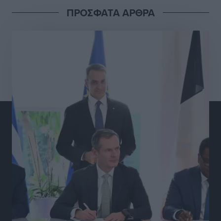
ΠΡΟΣΦΑΤΑ ΑΡΘΡΑ
Γ.Σ. Διαγόρας: Στα «κυανέρυθρα» ο Janni Pembe
Αθλητικά
•
πριν 14 ώρες
Σύλληψη 21χρονου για ναρκωτικά στη Ρόδο
Τοπικές Ειδήσεις
•
πριν 14 ώρες
Με 13,1% κάλυψη εργαζομένων από συλλογικές
συμβάσεις, η Ελλάδα στον “πάτο” της ΕΕ
Απόψεις
•
πριν 14 ώρες
Στο νοσοκομείο της Ρόδου αύριο ο Άδωνις Γεωργιάδης
Τοπικές Ειδήσεις
•
πριν 14 ώρες
Φώτης Γιαννακός στον RV: Με αυξημένες πληρότητες
η Λέρος, στόχος η επιμήκυνση της τουριστικής σεζόν
στο νησί