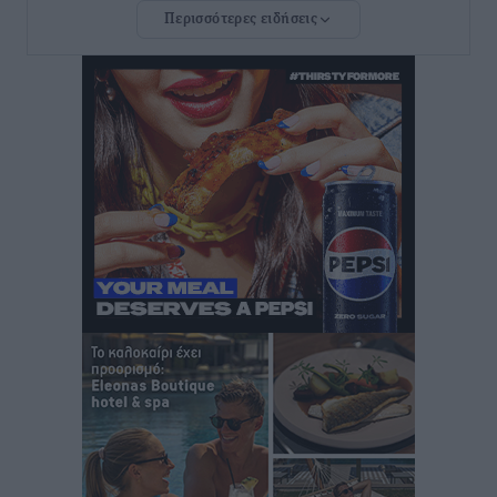
Περισσότερες ειδήσεις
Νέο ξενοδοχείο στη Ρόδο για την H Hotels –
Χατζηλαζάρου – Προχωρά καινούργιο ξενοδοχείο
στην Κω
Τοπικές Ειδήσεις
•
πριν 11 ώρες
Αυτοκίνητο μπήκε παράνομα σε μονόδρομο στο
Μαστιχάρι – Αναποδογύρισε όχημα με μητέρα και
5χρονο παιδί
Τοπικές Ειδήσεις
•
πριν 11 ώρες
“Η Ευρώπη αντιμετώπιζε το προσφυγικό σαν ταινία
τρόμου” – Η συγκλονιστική μαρτυρία της Χαρούλας
Γιασιράνη στον RV για τα γεγονότα που οδήγησαν στο
Σύμφωνο της Λέρου
Τοπικές Ειδήσεις
•
πριν 11 ώρες
Συναυλία με τον Γιάννη Κότσιρα στις 21 Αυγούστου