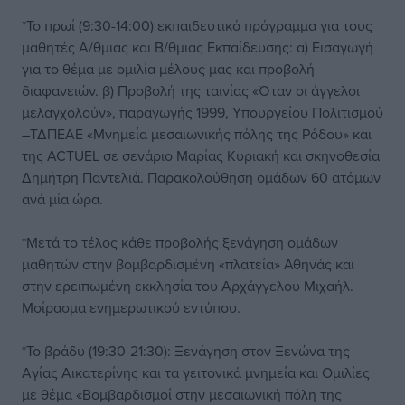
*Το πρωί (9:30-14:00) εκπαιδευτικό πρόγραμμα για τους
μαθητές Α/θμιας και Β/θμιας Εκπαίδευσης: α) Εισαγωγή
για το θέμα με ομιλία μέλους μας και προβολή
διαφανειών. β) Προβολή της ταινίας «Όταν οι άγγελοι
μελαγχολούν», παραγωγής 1999, Υπουργείου Πολιτισμού
–ΤΔΠΕΑΕ «Μνημεία μεσαιωνικής πόλης της Ρόδου» και
της ACTUEL σε σενάριο Μαρίας Κυριακή και σκηνοθεσία
Δημήτρη Παντελιά. Παρακολούθηση ομάδων 60 ατόμων
ανά μία ώρα.
*Μετά το τέλος κάθε προβολής ξενάγηση ομάδων
μαθητών στην βομβαρδισμένη «πλατεία» Αθηνάς και
στην ερειπωμένη εκκλησία του Αρχάγγελου Μιχαήλ.
Μοίρασμα ενημερωτικού εντύπου.
*Το βράδυ (19:30-21:30): Ξενάγηση στον Ξενώνα της
Αγίας Αικατερίνης και τα γειτονικά μνημεία και Ομιλίες
με θέμα «Βομβαρδισμοί στην μεσαιωνική πόλη της