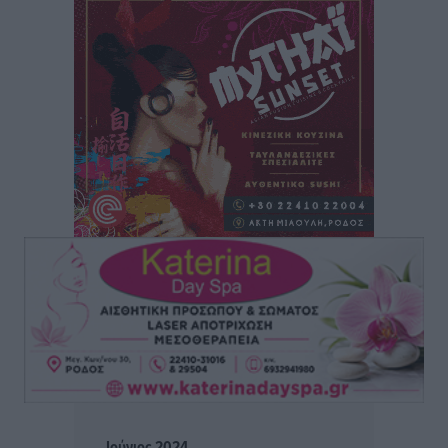
Τοπικές Ειδήσεις
•
πριν 10 ώρες
Γ’ Εθνική Κατηγορία: Οι ημερομηνίες των
αγωνιστικών της κανονικής περιόδου
Αθλητικά
•
πριν 16 ώρες
Συνελήφθησαν δύο άτομα στην Κάρπαθο για άγρα
πελατών
Τοπικές Ειδήσεις
•
πριν 16 ώρες
Χωρίς υποχρεωτική παρουσία μικρών στη 12άδα
Αθλητικά
•
πριν 16 ώρες
Ο Πελεκάνος, οι ανεμογεννήτριες και μια κοινότητα
που κανείς δεν ρώτησε
Δημο-Κρίσεις
•
πριν 16 ώρες
Ιούνιος 2024