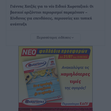
Γιάννης Χατζής για το νέο Ειδικό Χωροταξικό: Οι
βασικοί οριζόντιοι περιορισμοί παραμένουν –
Κίνδυνος για επενδύσεις, περιουσίες και τοπική
ανάπτυξη
Τοπικές Ειδήσεις
•
πριν 10 ώρες
Περισσότερες ειδήσεις
Ευ. Τουρνάς: Απέναντι σε ακραία καιρικά φαινόμενα
δεν υπάρχουν περιθώρια εφησυχασμού
Ειδήσεις
•
πριν 10 ώρες
Στον Άγιο Νικόλαο Χάλκης ανοίγει ξανά το
ανανεωμένο εκκλησιαστικό μουσείο από τη Λέσχη
Lions Χάλκης
Τοπικές Ειδήσεις
•
πριν 10 ώρες
Ρόδος: «Βουλιάζει» από τουρίστες – Πάνω από 1 εκατ.
επιβάτες και 55 κρουαζιερόπλοια