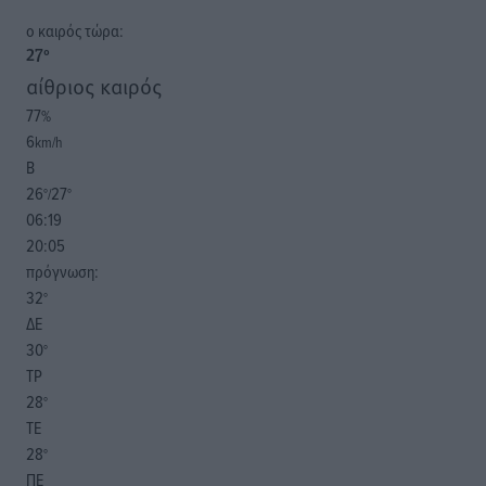
o καιρός τώρα:
27
°
αίθριος καιρός
77
%
6
km/h
Β
26
27
°/
°
06:19
20:05
πρόγνωση:
32
°
ΔΕ
30
°
ΤΡ
28
°
ΤΕ
28
°
ΠΕ