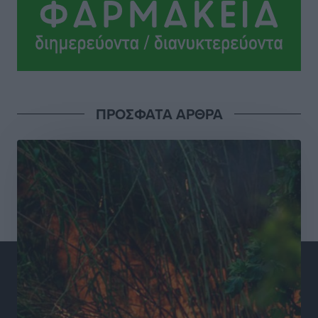
Ακτινοθεραπευτικό
Τοπικές Ειδήσεις
•
πριν 17 ώρες
Σούπερ μάρκετ: Διευρύνεται η εθνική πρωτοβουλία
για τις τιμές – Eρχονται νέες συμμετοχές εταιρειών
Ειδήσεις
•
πριν 17 ώρες
ΠΡΟΣΦΑΤΑ ΑΡΘΡΑ
Συνελήφθησαν έξι άτομα για ηχορύπανση από
καταστήματα στο Νότιο Αιγαίο
Τοπικές Ειδήσεις
•
πριν 17 ώρες
15 Αυγούστου 2026: Πώς θα πληρωθούν όσοι
εργαστούν την αργία – Τι ισχύει για πενθήμερο,
εξαήμερο και άδειες
Ειδήσεις
•
πριν 17 ώρες
Πλούσιο πολιτιστικό πρόγραμμα τον Αύγουστο από