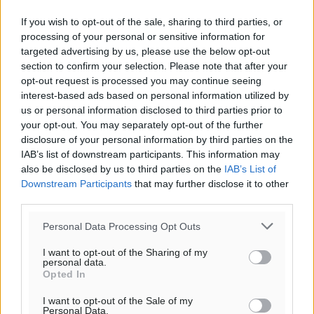
Αθλητικά
•
πριν 18 ώρες
If you wish to opt-out of the sale, sharing to third parties, or
processing of your personal or sensitive information for
Διαγόρας: Ανανέωσε ο Μιχάλης Χατζηγεωργίου
targeted advertising by us, please use the below opt-out
Αθλητικά
•
πριν 18 ώρες
section to confirm your selection. Please note that after your
opt-out request is processed you may continue seeing
interest-based ads based on personal information utilized by
ΔΕΑΣ Δάφνη Ρόδου: Η Ευαγγελία Τετράδη στο
us or personal information disclosed to third parties prior to
τεχνικό επιτελείο
your opt-out. You may separately opt-out of the further
Αθλητικά
•
πριν 18 ώρες
disclosure of your personal information by third parties on the
IAB’s list of downstream participants. This information may
also be disclosed by us to third parties on the
IAB’s List of
Γ.Σ. Διαγόρας: Το οργανόγραμμα των Ακαδημιών
Downstream Participants
that may further disclose it to other
Αθλητικά
•
πριν 18 ώρες
third parties.
Personal Data Processing Opt Outs
Δύο σχολεία της Λέρου αλλάζουν
Σταυρός Καλυθιών: Απέκτησε και την Ειρήνη
Καρελλάκη
όψη με δωρεά αγάπης για τα παιδιά
I want to opt-out of the Sharing of my
personal data.
Αθλητικά
•
πριν 18 ώρες
Opted In
08.08.26 18:50
I want to opt-out of the Sale of my
Πρωτάθλημα Καλαθοσφαίρισης Δικηγορικών
Personal Data.