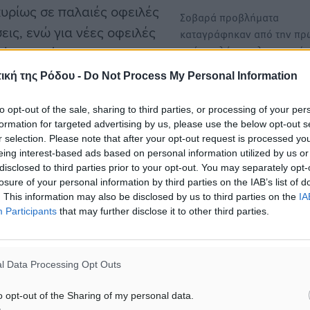
κυρίως σε παλαιές οφειλές
Σοβαρά προβλήματα
ις, ενώ για νέες οφειλές
καταγράφηκαν από την πρ
ημέρα πλήρους λειτουργία
 δόσεις. Σύμφωνα με την
νέου Συστήματος Εισόδου-
 ρύθμιση αν δεν
ική της Ρόδου -
Do Not Process My Personal Information
Εξόδου…
μιας φοράς,
to opt-out of the sale, sharing to third parties, or processing of your per
ό έναν μήνα, δεν
Μεταναστευτικό: Ελλάδα –
formation for targeted advertising by us, please use the below opt-out s
 υποβάλουν ανακριβή
r selection. Please note that after your opt-out request is processed y
Γερμανία χαμένες στη μετ
αμένεται να επανεξετάσει
eing interest-based ads based on personal information utilized by us or
Τομή για τη διαχείριση του
disclosed to third parties prior to your opt-out. You may separately opt-
μεταναστευτικού στη Γερμ
losure of your personal information by third parties on the IAB’s list of
θεωρούν στελέχη τού υπό
. This information may also be disclosed by us to third parties on the
IA
Participants
that may further disclose it to other third parties.
αχθεί σε ρυθμίσεις και
 επωφελούνται από τον
κτοποίηση των νέων χρεών
l Data Processing Opt Outs
σης. Οι βελτιώσεις αυτές
o opt-out of the Sharing of my personal data.
ης των φορολογουμένων,