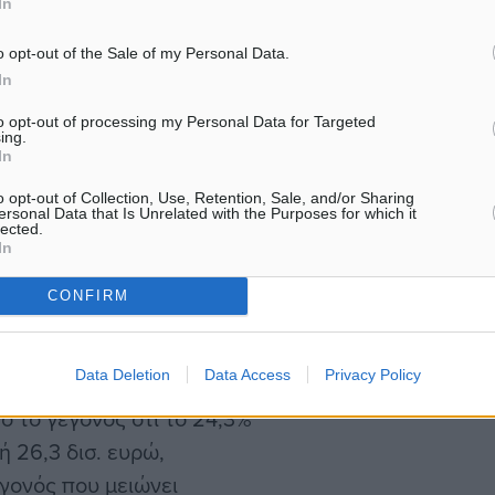
In
ι τη διασφάλιση της
o opt-out of the Sale of my Personal Data.
In
 πάνω από 3,9 εκατομμύρια
to opt-out of processing my Personal Data for Targeted
ing.
ερισσότερες οφειλές να
In
Χαρακτηριστικό είναι ότι
o opt-out of Collection, Use, Retention, Sale, and/or Sharing
ε αυτές τις κατηγορίες,
ersonal Data that Is Unrelated with the Purposes for which it
lected.
ε υποχρεώσεις άνω του 1
In
πτική πλειονότητα των
CONFIRM
000 ευρώ, συγκεντρώνει
Data Deletion
Data Access
Privacy Policy
ό το γεγονός ότι το 24,3%
 26,3 δισ. ευρώ,
γονός που μειώνει