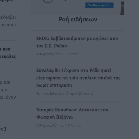
χεδιάζει
Ροή ειδήσεων
α αφήσει
ΣΚΟΕ: Σαββατοκύριακο με αγώνες από
τον Σ.Σ. Ρόδου
ι που
Αθλητικά
•
πριν 6 λεπτά
μεγάλες
Συνελήφθη 37χρονη στη Ρόδο γιατί
είχε αφήσει τα τρία ανήλικα παιδιά της
υ και
χωρίς επιτήρηση
νορα
Τοπικές Ειδήσεις
•
πριν 20 λεπτά
ει έναν
Σταυρός Καλυθιών: Απέκτησε την
Φωτεινή Πιζάνια
Αθλητικά
•
πριν 49 λεπτά
ς 3