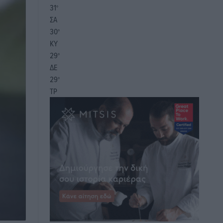
31
°
ΣΑ
30
°
ΚΥ
29
°
ΔΕ
29
°
ΤΡ