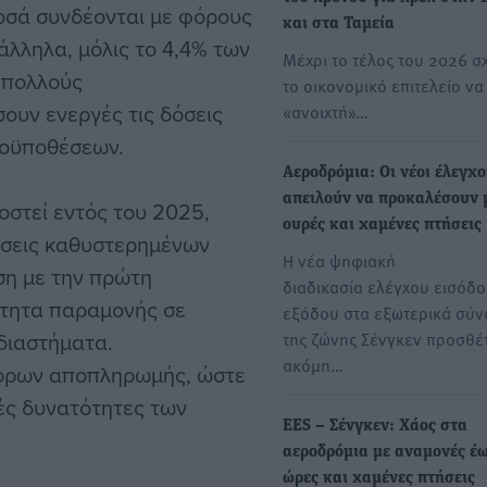
ποσά συνδέονται με φόρους
και στα Ταμεία
άλληλα, μόλις το 4,4% των
Μέχρι το τέλος του 2026 σ
 πολλούς
το οικονομικό επιτελείο ν
ουν ενεργές τις δόσεις
«ανοιχτή»…
ροϋποθέσεων.
Αεροδρόμια: Οι νέοι έλεγχο
απειλούν να προκαλέσουν 
στεί εντός του 2025,
ουρές και χαμένες πτήσεις
ώσεις καθυστερημένων
Η νέα ψηφιακή
ιση με την πρώτη
διαδικασία ελέγχου εισόδο
ότητα παραμονής σε
εξόδου στα εξωτερικά σύ
διαστήματα.
της ζώνης Σένγκεν προσθέτ
ακόμη…
 όρων αποπληρωμής, ώστε
κές δυνατότητες των
EES – Σένγκεν: Χάος στα
αεροδρόμια με αναμονές έω
ώρες και χαμένες πτήσεις