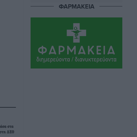
ΦΑΡΜΑΚΕΙΑ
σπουδαίο έργο πολιτισμού για τη Ρόδο,
που σχεδιάσαμε και εξασφαλίσαμε τη
χρηματοδότησή του, γίνεται
πραγματικότητα»
Τοπικές Ειδήσεις
•
πριν 3 ώρες
Στο Α΄ Νεκροταφείο το μνημόσυνο για
τον έναν χρόνο από τον θάνατο της
Λένας Σαμαρά
Ειδήσεις
•
πριν 3 ώρες
Κυριάκος Μητσοτάκης: Ανάσα στα
Χανιά, αλλά με το βλέμμα στη ΔΕΘ και
τις εκλογές του 2027
Ειδήσεις
•
πριν 3 ώρες
άσα στα
Γ. Χατζημάρκος από το Μέγαρο
 στη ΔΕΘ