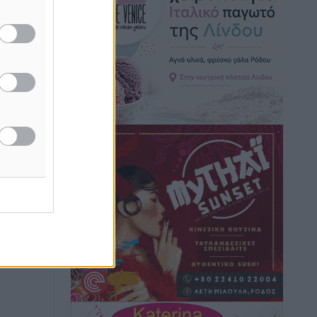
Εθνική Ανδρών: Ραντεβού στο Telekom
Center Athens
Αθλητικά
•
πριν 2 ώρες
ΕΠΟ: Απέσυρε τη στήριξή της στην
υποψηφιότητα του Ινφαντίνο
Αθλητικά
•
πριν 2 ώρες
Φοίβος Κω: Το «ευχαριστώ» για το 9ο
Kos 3X3 Basketball Festival
Αθλητικά
•
πριν 2 ώρες
6ο Kalymnos 3X3: Ολοκληρώθηκε με
μεγάλη επιτυχία, νικητές οι VAR!
Αθλητικά
•
πριν 2 ώρες