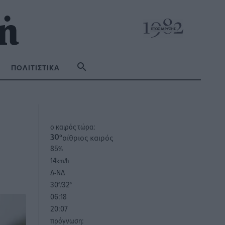
ΠΟΛΙΤΙΣΤΙΚΆ
o καιρός τώρα:
αίθριος καιρός
30
°
85
%
14
km/h
Δ-ΝΔ
30
32
°/
°
06:18
20:07
πρόγνωση: