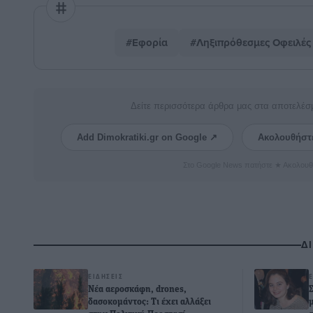
#Εφορία
#Ληξιπρόθεσμες Οφειλές
Δείτε περισσότερα άρθρα μας στα αποτελέσ
Add Dimokratiki.gr on Google ↗
Ακολουθήστ
Στο Google News πατήστε ★ Ακολουθ
Δ
ΕΙΔΉΣΕΙΣ
Νέα αεροσκάφη, drones,
δασοκομάντος: Τι έχει αλλάξει