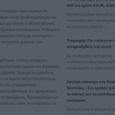
από την κρίση στη Μ. Ανατ
Υπουργός Οικονομικών Θ.
Προβληματισμό σχετικά με 
άρχει ένας προβληματισμός για
επιπτώσεις από την κλιμάκ
υμε μία ούτως ή άλλως μείωση
σύγκρουσης Ισραήλ -…
ν 12μηνων ξενοδοχείων. Υπάρχουν
ψυχαγωγία που μας ανησυχούν
 ανοιχτούς χώρους όσο
Τουρισμός: Στο «κόκκινο» 
αισχροκέρδεια στα νησιά
Σε «τρικυμία» είναι φέτος
ερίπτερα: «Όπου υπάρχουν
ο ελληνικός τουρισμός καθ
ργεία Οικονομικών και Εργασίας,
αισχροκέρδεια καλά κρατεί
ή βάρδια. Έχουμε τα εργαλεία,
 οι οποίοι πιέζονται ιδιαίτερα
Κρίσιμη σύσκεψη στο Υπου
τι της επιστρεπτέας
Ναυτιλίας - Στο τραπέζι μέ
ακολουθήσουμε τις πραγματικές
το κόστος των ακτοπλοϊκώ
τή η παρέμβαση. Προσπαθούμε να
εισιτηρίων
λάδους, ώστε οι ενισχύσεις να
Κρίσιμη είναι η σημερινή 