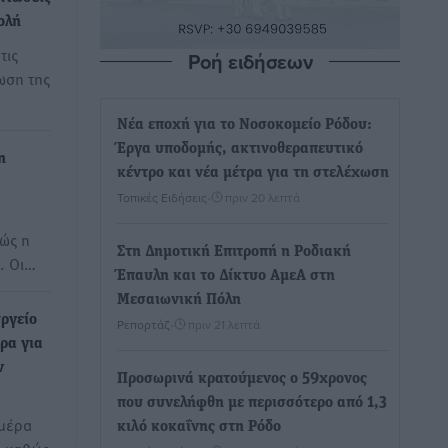
ολή
τις
Ροή ειδήσεων
ωση της
Νέα εποχή για το Νοσοκομείο Ρόδου:
Έργα υποδομής, ακτινοθεραπευτικό
η
κέντρο και νέα μέτρα για τη στελέχωση
Τοπικές Ειδήσεις
•
πριν 20 λεπτά
ώς η
Στη Δημοτική Επιτροπή η Ροδιακή
. Οι…
Έπαυλη και το Δίκτυο ΑμεΑ στη
Μεσαιωνική Πόλη
ργείο
Ρεπορτάζ
•
πριν 21 λεπτά
τρα για
ν
Προσωρινά κρατούμενος ο 59χρονος
που συνελήφθη με περισσότερο από 1,3
ημέρα
κιλό κοκαΐνης στη Ρόδο