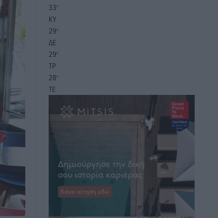
33
°
ΚΥ
29
°
ΔΕ
29
°
ΤΡ
28
°
ΤΕ