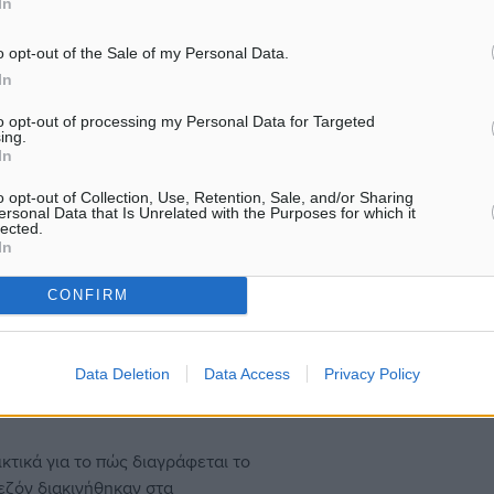
In
 από την Πολιτεία ουσιαστική
ιλιάδων εργαζομένων τους, μέσω
o opt-out of the Sale of my Personal Data.
στίαση συμπεριλαμβανομένων των
In
ουν ως βασική οικονομική
χή στον τζίρο τους σε ποσοστό
to opt-out of processing my Personal Data for Targeted
ing.
ράς, θα ήταν και η αποκλιμάκωση
In
υρωπαϊκό μέσο όρο, προκειμένου
 επιβίωση των εργαζομένων που
o opt-out of Collection, Use, Retention, Sale, and/or Sharing
ersonal Data that Is Unrelated with the Purposes for which it
υ κλάδου (π.χ. μπάρμεν,
lected.
αραγωγοί, προμηθευτές και μια
In
υ κλάδου υποστηρίζουν ότι
CONFIRM
 και για την οικονομία, καθώς
γικά τα δημόσια έσοδα με
εγραμμένη κατανάλωση αμφιβόλου
Data Deletion
Data Access
Privacy Policy
 έτσι και ως ανάχωμα για το
ικτικά για το πώς διαγράφεται το
σεζόν διακινήθηκαν στα