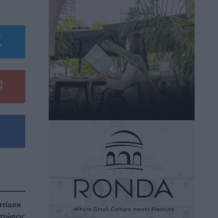
στίαση
ιπτώσεις