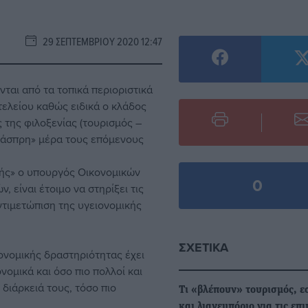
29 ΣΕΠΤΕΜΒΡΊΟΥ 2020 12:47
νται από τα τοπικά περιοριστικά
τελείου καθώς ειδικά ο κλάδος
ς της φιλοξενίας (τουρισμός –
 «άσπρη» μέρα τους επόμενους
ής»
ο υπουργός Οικονομικών
0
 είναι έτοιμο να στηρίξει τις
ντιμετώπιση της υγειονομικής
ΣΧΕΤΙΚΆ
κονομικής δραστηριότητας έχει
νομικά και όσο πιο πολλοί και
 διάρκειά τους, τόσο πιο
Τι «βλέπουν» τουρισμός, ε
και λιανεμπόριο για τις επ