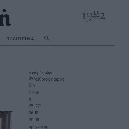
ΠΟΛΙΤΙΣΤΙΚΆ
o καιρός τώρα:
αίθριος καιρός
25
°
51
%
11
km/h
Δ
25
27
°/
°
06:18
20:06
πρόγνωση: