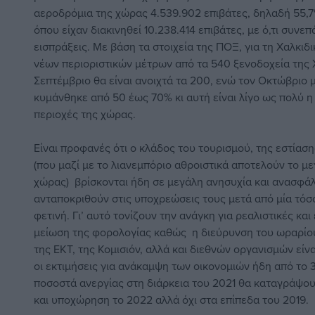
αεροδρόμια της χώρας 4.539.902 επιβάτες, δηλαδή 55,7%
όπου είχαν διακινηθεί 10.238.414 επιβάτες, με ό,τι συνεπ
εισπράξεις. Με βάση τα στοιχεία της ΠΟΞ, για τη Χαλκιδ
νέων περιοριστικών μέτρων από τα 540 ξενοδοχεία της Χ
Σεπτέμβριο θα είναι ανοιχτά τα 200, ενώ τον Οκτώβριο 
κυμάνθηκε από 50 έως 70% κι αυτή είναι λίγο ως πολύ η
περιοχές της χώρας.
Είναι προφανές ότι ο κλάδος του τουρισμού, της εστία
(που μαζί με το λιανεμπόριο αθροιστικά αποτελούν το μ
χώρας) βρίσκονται ήδη σε μεγάλη ανησυχία και ανασφάλει
ανταποκριθούν στις υποχρεώσεις τους μετά από μία τόσ
φετινή. Γι’ αυτό τονίζουν την ανάγκη για ρεαλιστικές και
μείωση της φορολογίας καθώς η διεύρυνση του ωραρίου 
της ΕΚΤ, της Κομισιόν, αλλά και διεθνών οργανισμών είν
οι εκτιμήσεις για ανάκαμψη των οικονομιών ήδη από το 
ποσοστά ανεργίας στη διάρκεια του 2021 θα καταγράψο
και υποχώρηση το 2022 αλλά όχι στα επίπεδα του 2019.