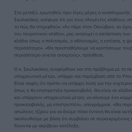
Στο μεταξύ, ερωτηθείς πριν λίγες μέρες
ο αναπληρωτής 
Σκυλακάκης
ανέφερε ότι για τους πληγέντες κλάδους υπ
το πώς θα στηριχθούν. «Αν πάμε στον Οκτώβριο, αν έχο
του τουριστικού κλάδου, μας ανησυχεί η κατάσταση τω
κλάδοι όπως ο πολιτισμός, ο αθλητισμός, η εστίαση, η 
περισσότερο». «Θα προσπαθήσουμε να κρατήσουμε τους
περισσότερο γίνεται ανοιχτούς», πρόσθεσε.
O κ. Σκυλακάκης αναφέρθηκε και στο πρόβλημα με τα π
υποχρεωτικά μέτρα, υπάρχει και παρέμβαση από τα Υπου
Είναι σαφές ότι πρέπει να υπάρχει λύση για την νυχτεριν
όπως η 4η επιστρεπτέα προκαταβολή. Θα είναι σε κλάδους
και υπάρχουν υποχρεωτικά μέτρα,
να κάνουμε ένα κομμά
προκαταβολής, μη επιστρεπτέο
», υπογράμμισε. «Θα παρ
απώλειες τζίρου για να δούμε πόσο έντονη θα είναι αυ
ακολουθούμε με βάση ότι συμβαίνει σε συγκεκριμένους κ
δίνονται με ακρίβεια» κατέληξε.