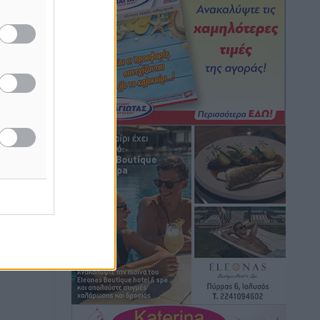
επιβάτες αναχωρούν από Πειραιά,
Ραφήνα και Λαύριο
Ειδήσεις
•
πριν 14 ώρες
Τι αλλάζει το χωροταξικό στις
τουριστικές επενδύσεις
Τοπικές Ειδήσεις
•
πριν 14 ώρες
ΥΠΑΑΤ: 12,5 εκατ. ευρώ στις 13
Περιφέρειες για μέτρα βιοασφάλειας
Τοπικές Ειδήσεις
•
πριν 14 ώρες
Ποιοι φοιτητές μπορούν να λάβουν
ενίσχυση για στέγη έως 2.500 ευρώ
Ειδήσεις
•
πριν 14 ώρες
«Γιατί οι Τούρκοι συρρέουν στα