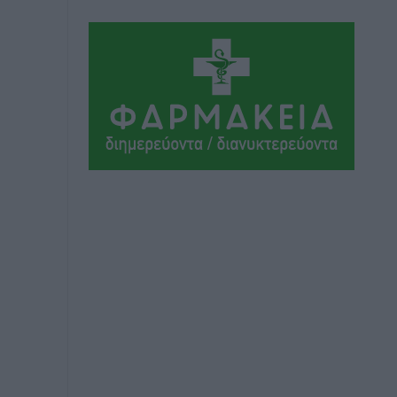
Νησιωτική Ελλάδα και στα
Νοσοκομεία της Γ΄ Ζώνης
Τοπικές Ειδήσεις
•
πριν 15 ώρες
Πάνθηρες: Ξεκίνησαν αισιόδοξοι για
την παρθενική “πτήση” τους
Αθλητικά
•
πριν 15 ώρες
Άρης Αρχαγγέλου: Στο πλευρό του
άτυχου Ιάκωβου Θωμά
Αθλητικά
•
πριν 16 ώρες
Φοίβος: Η μεγάλη επιστροφή του
Μπρένο Σαλβατιέρα
Αθλητικά
•
πριν 16 ώρες
Κλεάνθης: Έτοιμες οι κάρτες διαρκείας
της νέας σεζόν