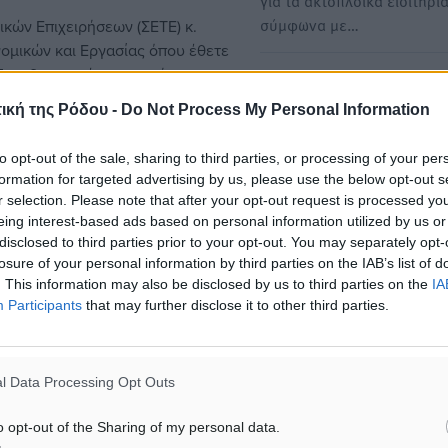
για τα ακτοπλοϊκά εισιτήρι
σύμφωνα με…
κών Επιχειρήσεων (ΣΕΤΕ) κ.
νομικών και Εργασίας
όπου έθετε
 ξενοδοχειακών επιχειρήσεων.
Τα μέτρα στήριξης για τις
 μας τουριστικής περιόδου, κατά
επιχειρήσεις που βρίσκοντ
ική της Ρόδου -
Do Not Process My Personal Information
ις τουριστικές επιχειρήσεις που
τραπέζι για τη Σαντορίνη
ει των δύσκολων μηνών που
to opt-out of the sale, sharing to third parties, or processing of your per
Την εκπόνηση ενός μίνι πα
να μπορέσουν οι τουριστικές
formation for targeted advertising by us, please use the below opt-out s
στήριξης για τη Σαντορίνη 
 εργασίας, να γίνουν
r selection. Please note that after your opt-out request is processed y
να επεξεργάζεται…
ι σημαντικά μέτρα που έχουν
eing interest-based ads based on personal information utilized by us or
 κ. Ρέτσος που πρότεινε
disclosed to third parties prior to your opt-out. You may separately opt-
losure of your personal information by third parties on the IAB’s list of
στότητας των επιχειρήσεων, όπως
. This information may also be disclosed by us to third parties on the
IA
ς τουριστικές επιχειρήσεις,
Participants
that may further disclose it to other third parties.
ιστον όπου εκμισθωτής είναι το
ής των δόσεων, ειδική μέριμνα
ια τις μικρές τουριστικές
l Data Processing Opt Outs
ης και πληρωμής των
o opt-out of the Sharing of my personal data.