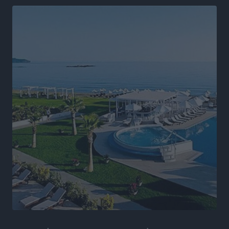
Άδωνις Γεωργιάδης στον RV: “Στο υπουργείο
εξετάζουμε την θεσμοθέτηση τρίτης κατηγορίας
κινήτρων, ειδικά για τα νοσοκομεία στα νησιά”
Τοπικές Ειδήσεις
•
πριν 9 ώρες
Θετικό κλίμα και κοινό όραμα για την ανάδειξη της
ιστορίας της Ρόδου στο Αεροδρόμιο «Διαγόρας»
Τοπικές Ειδήσεις
•
πριν 9 ώρες
Αντώνης Καμπουράκης: «Ένα σπουδαίο έργο
πολιτισμού για τη Ρόδο, που σχεδιάσαμε και
εξασφαλίσαμε τη χρηματοδότησή του, γίνεται
πραγματικότητα»
Τοπικές Ειδήσεις
•
πριν 9 ώρες
Στο Α΄ Νεκροταφείο το μνημόσυνο για τον έναν χρόνο