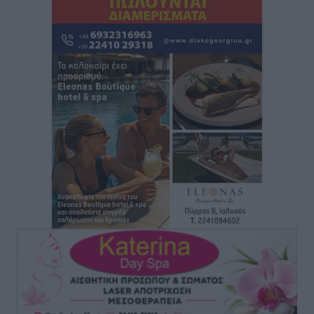
Πάνθηρες: Ξεκίνησαν αισιόδοξοι για την παρθενική
“πτήση” τους
Αθλητικά
•
πριν 5 ώρες
Άρης Αρχαγγέλου: Στο πλευρό του άτυχου Ιάκωβου
Θωμά
Αθλητικά
•
πριν 5 ώρες
Φοίβος: Η μεγάλη επιστροφή του Μπρένο Σαλβατιέρα
Αθλητικά
•
πριν 5 ώρες
Κλεάνθης: Έτοιμες οι κάρτες διαρκείας της νέας
σεζόν
Αθλητικά
•
πριν 5 ώρες
Ατρόμητος Διμυλιάς: Ο Μαργαρίτης και μία
αδιαπραγμάτευτη φιλοσοφία