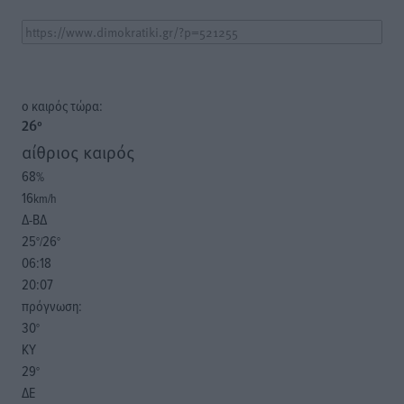
o καιρός τώρα:
26
°
αίθριος καιρός
68
%
16
km/h
Δ-ΒΔ
25
26
°/
°
06:18
20:07
πρόγνωση:
30
°
ΚΥ
29
°
ΔΕ