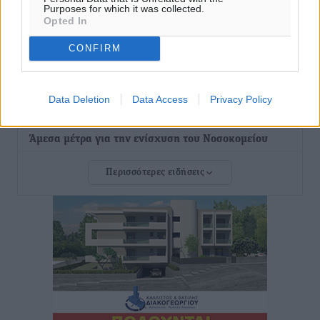
Purposes for which it was collected.
γείτονες προτιμούν την Ελλάδα για διακοπές
Opted In
Τοπικές Ειδήσεις
•
πριν 4 ώρες
CONFIRM
«Μουσικό Ταξίδι στο Αιγαίο»: Η Ρόδος έγραψε μια
νέα σελίδα στον πολιτισμό
Data Deletion
Data Access
Privacy Policy
Πολιτιστικά
•
πριν 4 ώρες
Άμεσα μέτρα για την ενίσχυση του Νοσοκομείου
Ρόδου και αντιμετώπιση των ελλείψεων προσωπικού
Περισσότερες ειδήσεις
ανακοίνωσε ο Άδωνις Γεωργιάδης
Τοπικές Ειδήσεις
•
πριν 4 ώρες
Iατρικός Σύλλογος Ροδου προς Α. Γεωργιάδη:
Στρατηγικές Προτάσεις για την Ενίσχυση της
Δημόσιας Υγείας στη Νησιωτική Ελλάδα και στα
Νοσοκομεία της Γ΄ Ζώνης
Τοπικές Ειδήσεις
•
πριν 4 ώρες