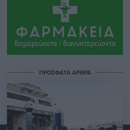
Lluc
Πολιτιστικά
•
πριν 8 ώρες
Σι Τζέι Χάρις: «Να πανηγυρίσουμε πολλές νίκες μαζί»
Αθλητικά
•
πριν 8 ώρες
Ροδήλιος: Ο απολογισμός από το Πανελλήνιο
Πρωτάθλημα Πίστας
Αθλητικά
•
πριν 8 ώρες
ΠΡΟΣΦΑΤΑ ΑΡΘΡΑ
Διαγόρας: Μετεγγραφικό ντεμαράζ
Αθλητικά
•
πριν 8 ώρες
Γ.Σ. Διαγόρας: Εντατική προετοιμασία και επιστροφή
Ρίζου στις Ακαδημίες
Αθλητικά
•
πριν 8 ώρες