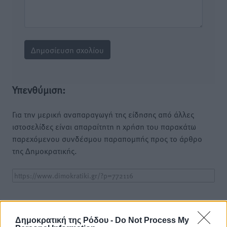
Υπενθύμιση:
Για την μερική αναπαραγωγή της είδησης από άλλες
ιστοσελίδες είναι απαραίτητη η χρήση του παρακάτω
παρεχόμενου συνδέσμου παραπομπής προς το άρθρο
της Δημοκρατικής.
o καιρός τώρα:
Δημοκρατική της Ρόδου -
Do Not Process My