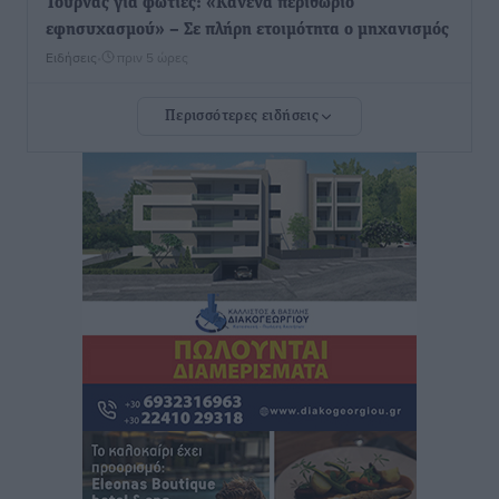
Τουρνάς για φωτιές: «Κανένα περιθώριο
εφησυχασμού» – Σε πλήρη ετοιμότητα ο μηχανισμός
Ειδήσεις
•
πριν 5 ώρες
Περισσότερες ειδήσεις
Καιρός: Επιμένουν οι υψηλές θερμοκρασίες – Ισχυρά
μελτέμια έως 9 μποφόρ, σε «Red Code» 6 περιοχές
Τοπικές Ειδήσεις
•
πριν 5 ώρες
Τα φοιτητικά ενοίκια «τινάζουν στον αέρα» τους
οικογενειακούς προϋπολογισμούς
Ειδήσεις
•
πριν 5 ώρες
Δύο νέοι ξενώνες παραδόθηκαν στις Ένοπλες
Δυνάμεις στη νήσο Ρω
Τοπικές Ειδήσεις
•
πριν 6 ώρες
Συνεχίζεται η έξοδος του Αυγούστου – Πάνω από
34.000 αναχωρούν σήμερα μόνο από τον Πειραιά