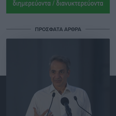
τις δομές, δεν τις αποδυναμώνουμε»
Συνεντεύξεις
•
πριν 8 ώρες
Ιδρυμα Ωνάση: Το όραμα πίσω από τα δύο νέα
ΠΡΟΣΦΑΤΑ ΑΡΘΡΑ
σχολεία της Ρόδου
Συνεντεύξεις
•
πριν 8 ώρες
Μιχάλης Χουρδάκης: «Η χώρα χρειάζεται μια
αξιόπιστη εναλλακτική κυβερνητική πρόταση»
Συνεντεύξεις
•
πριν 8 ώρες
Σεβ. Μητροπολίτης Ρόδου κ. Κύριλλος: «Ο Αύγουστος
είναι ο μήνας της Παναγίας και η Θεία Λειτουργία η
καρδιά της ζωής της Εκκλησίας»
Συνεντεύξεις
•
πριν 8 ώρες
Πρέσβης της Βραζιλίας: «Η Ελλάδα και η Βραζιλία