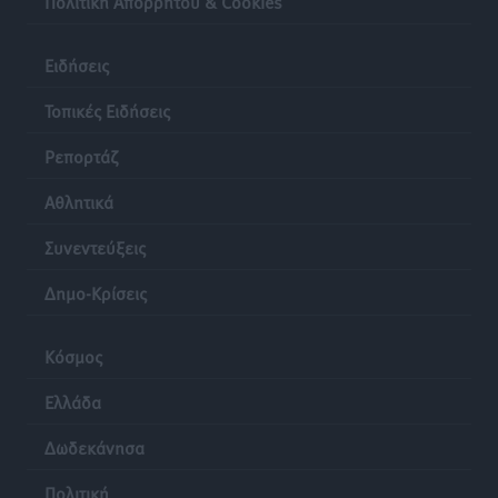
Πολιτική Απορρήτου & Cookies
Ρόδος: «Βουλιάζει» από τουρίστες – Πάνω από 1 εκατ.
Ειδήσεις
επιβάτες και 55 κρουαζιερόπλοια
Τοπικές Ειδήσεις
•
πριν 22 ώρες
Τοπικές Ειδήσεις
Ρεπορτάζ
Αθλητικά
Συνεντεύξεις
Δημο-Κρίσεις
Κόσμος
Ελλάδα
Δωδεκάνησα
Πολιτική