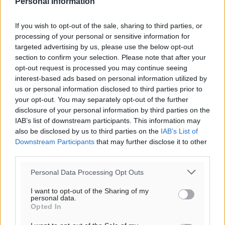
Personal Information
31
°
αίθριος καιρός
If you wish to opt-out of the sale, sharing to third parties, or
82
%
processing of your personal or sensitive information for
13
km/h
targeted advertising by us, please use the below opt-out
Β
section to confirm your selection. Please note that after your
31
31
°/
°
opt-out request is processed you may continue seeing
06:19
interest-based ads based on personal information utilized by
20:05
us or personal information disclosed to third parties prior to
your opt-out. You may separately opt-out of the further
πρόγνωση:
disclosure of your personal information by third parties on the
32
°
IAB’s list of downstream participants. This information may
ΔΕ
also be disclosed by us to third parties on the
IAB’s List of
29
°
Downstream Participants
that may further disclose it to other
ΤΡ
third parties.
29
°
Personal Data Processing Opt Outs
ΤΕ
29
°
I want to opt-out of the Sharing of my
ΠΕ
personal data.
Opted In