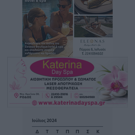
Ειδήσεις
•
πριν 6 ώρες
Μόνιμες θέσεις στους παιδικούς σταθμούς: Οι
προϋποθέσεις, η 24μηνη εμπειρία και οι προθεσμίες
για τους δήμους
Τοπικές Ειδήσεις
•
πριν 6 ώρες
Δεύτερη πηγή εισοδήματος για τους επαγγελματίες
ψαράδες ο αλιευτικός τουρισμός
Ειδήσεις
•
πριν 6 ώρες
Μαρία Εκμεκτσίογλου: Η πίστη μου είναι το
μεγαλύτερο στήριγμα μου – Το προσκύνημα στην ιερά
Μονή Πανορμίτη
Τοπικές Ειδήσεις
•
πριν 6 ώρες
Ιούλιος 2024
Ακαθάριστα οικόπεδα: Τι γίνεται όταν ο ιδιοκτήτης
Δ
Τ
Τ
Π
Π
Σ
Κ