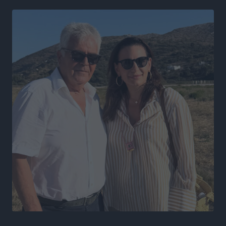
Καιρός «hot – dry – windy» τις επόμενες 48 ώρες στη
χώρα
Ειδήσεις
•
πριν 20 ώρες
Δύο σχολεία της Λέρου αλλάζουν όψη με δωρεά
αγάπης για τα παιδιά
Τοπικές Ειδήσεις
•
πριν 21 ώρες
Τουρισμός: Με θετικό πρόσημο έως τώρα η χρονιά,
παρά τα σκαμπανεβάσματα
Ειδήσεις
•
πριν 21 ώρες
Χαρ. Ναβροζίδης στον RV «Σε τρία χρόνια θα είμαστε
η πιο ψηφιακή Περιφέρεια της χώρας» Δημοπρατείται
το έργο ψηφιακού μετασχηματισμού
Τοπικές Ειδήσεις
•
πριν 21 ώρες
Airbnb vs ξενοδοχεία – Πώς αλλάζει ο χάρτης της