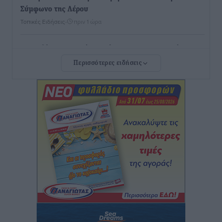
Σύμφωνο της Λέρου
Τοπικές Ειδήσεις
•
πριν 1 ώρα
Συναυλία με τον Γιάννη Κότσιρα στις 21 Αυγούστου
Πολιτιστικά
•
πριν 1 ώρα
Περισσότερες ειδήσεις
Έκτακτη συνεδρίαση της Δημοτικής Επιτροπής Ρόδου
αύριο Παρασκευή 7 Αυγούστου
Τοπικές Ειδήσεις
•
πριν 1 ώρα
ΑΕΡΑ: Δεν σταματάει να ενισχύεται, νέο απόκτημα ο
Μητρόπουλος
Αθλητικά
•
πριν 2 ώρες
Κλεάνθης: Δουλειές μετά ευχαριστιών στο γήπεδο,
ατομικό για δύο
Αθλητικά
•
πριν 2 ώρες