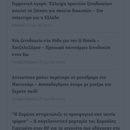
Γερμανική αγορά: Έλλειψη προσιτών ξενοδοχείων
απειλεί τη ζήτηση για πακέτα διακοπών – Στο
επίκεντρο και η Ελλάδα
Ειδήσεις
•
πριν 46 λεπτά
Νέο ξενοδοχείο στη Ρόδο για την H Hotels –
Χατζηλαζάρου – Προχωρά καινούργιο ξενοδοχείο
στην Κω
Τοπικές Ειδήσεις
•
πριν 52 λεπτά
Αυτοκίνητο μπήκε παράνομα σε μονόδρομο στο
Μαστιχάρι – Αναποδογύρισε όχημα με μητέρα και
5χρονο παιδί
Τοπικές Ειδήσεις
•
πριν 59 λεπτά
“Η Ευρώπη αντιμετώπιζε το προσφυγικό σαν ταινία
τρόμου” – Η συγκλονιστική μαρτυρία της Χαρούλας
Γιασιράνη στον RV για τα γεγονότα που οδήγησαν στο