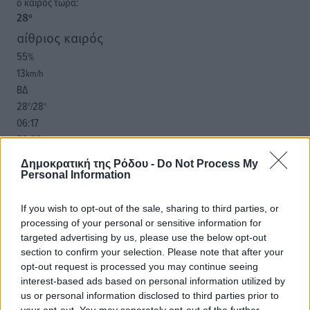
o καιρός τώρα:
28
°
αίθριος καιρός
55
%
13
km/h
ΒΔ
28
28
°/
°
06:17
20:08
πρόγνωση:
Δημοκρατική της Ρόδου -
Do Not Process My
33
°
Personal Information
ΠΑ
28
°
If you wish to opt-out of the sale, sharing to third parties, or
ΣΑ
processing of your personal or sensitive information for
29
targeted advertising by us, please use the below opt-out
°
section to confirm your selection. Please note that after your
ΚΥ
opt-out request is processed you may continue seeing
29
°
interest-based ads based on personal information utilized by
ΔΕ
us or personal information disclosed to third parties prior to
your opt-out. You may separately opt-out of the further