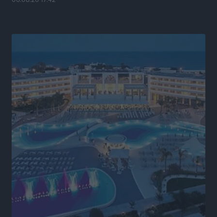
Κόνσολας
Τοπικές Ειδήσεις
•
πριν 6 ώρες
Κλειστή αύριο βράδυ η παραλιακή οδός στο λιμάνι της
Κω
Τοπικές Ειδήσεις
•
πριν 7 ώρες
Στην ΑΑΔΕ ο Μητσοτάκης για το myAGRO: «Είναι μια
πολύ σημαντική ημέρα για τον πρωτογενή τομέα»
Ειδήσεις
•
πριν 7 ώρες
Ξενοδοχεία: Ανοδος 10% στον τζίρο με στάσιμες
διανυκτερεύσεις
Ειδήσεις
•
πριν 7 ώρες
Οι πρώτες εικόνες του νέου Canadair που έρχεται
Ελλάδα και θα πετά και νύχτα