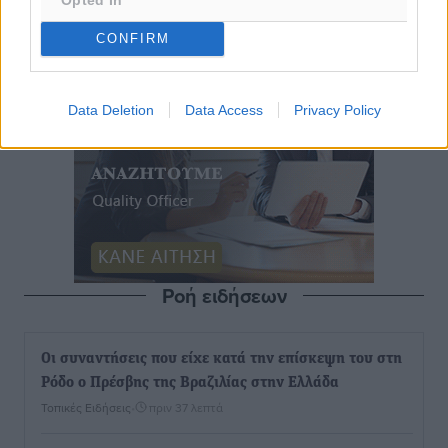
CONFIRM
Data Deletion
Data Access
Privacy Policy
Ροή ειδήσεων
Οι συναντήσεις που είχε κατά την επίσκεψη του στη
Ρόδο ο Πρέσβης της Βραζιλίας στην Ελλάδα
Τοπικές Ειδήσεις
•
πριν 37 λεπτά