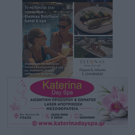
Αθλητικά
•
πριν 12 ώρες
Άρης Αρχαγγέλου: Στο πλευρό του άτυχου Ιάκωβου
Θωμά
Αθλητικά
•
πριν 12 ώρες
Φοίβος: Η μεγάλη επιστροφή του Μπρένο Σαλβατιέρα
Αθλητικά
•
πριν 13 ώρες
Κλεάνθης: Έτοιμες οι κάρτες διαρκείας της νέας
σεζόν
Αθλητικά
•
πριν 13 ώρες
Ατρόμητος Διμυλιάς: Ο Μαργαρίτης και μία
αδιαπραγμάτευτη φιλοσοφία
Αθλητικά
•
πριν 13 ώρες
Γ.Σ. Διαγόρας: Επέστρεψε στις Ακαδημίες η Ειρήνη