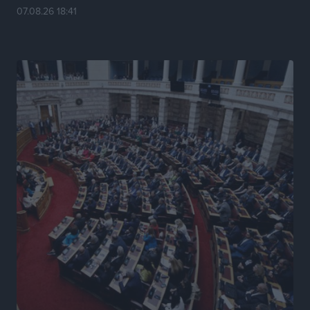
Κυριάκος Μητσοτάκης: Ανάσα στα Χανιά, αλλά με το
07.08.26 18:41
βλέμμα στη ΔΕΘ και τις εκλογές του 2027
Ειδήσεις
•
πριν 18 ώρες
Γ. Χατζημάρκος από το Μέγαρο Μαξίμου: “Ο
τουρισμός μπορεί να γίνει ο μεγαλύτερος πελάτης της
ελληνικής βιομηχανίας”
Τοπικές Ειδήσεις
•
πριν 18 ώρες
Έρευνα ΕΟΤ: Οι Ευρωπαίοι ταξιδιώτες «ψηφίζουν»
Ελλάδα
Ειδήσεις
•
πριν 18 ώρες
Άκυρες οι εγκύκλιοι που δεν αναρτώνται,
υποχρεωτική η δημοσίευσή τους από την 1η
Οκτωβρίου
Ειδήσεις
•
πριν 18 ώρες