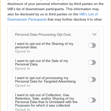
disclosure of your personal information by third parties on the
IAB’s list of downstream participants. This information may
also be disclosed by us to third parties on the
IAB’s List of
Downstream Participants
that may further disclose it to other
third parties.
Personal Data Processing Opt Outs
I want to opt-out of the Sharing of my
personal data.
Opted In
Υπενθύμιση:
I want to opt-out of the Sale of my
Personal Data.
Opted In
Για την μερική αναπαραγωγή της είδησης από άλλες
ιστοσελίδες είναι απαραίτητη η χρήση του παρακάτω
I want to opt-out of processing my
Personal Data for Targeted Advertising.
παρεχόμενου συνδέσμου παραπομπής προς το άρθρο
Opted In
της Δημοκρατικής.
I want to opt-out of Collection, Use,
Retention, Sale, and/or Sharing of my
Personal Data that Is Unrelated with the
Purposes for which it was collected.
Opted In