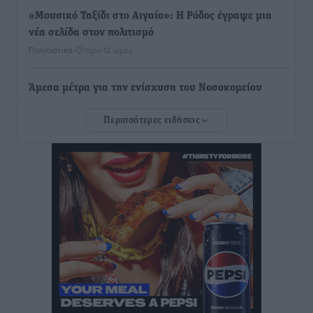
«Μουσικό Ταξίδι στο Αιγαίο»: Η Ρόδος έγραψε μια
νέα σελίδα στον πολιτισμό
Πολιτιστικά
•
πριν 12 ώρες
Άμεσα μέτρα για την ενίσχυση του Νοσοκομείου
Ρόδου και αντιμετώπιση των ελλείψεων προσωπικού
Περισσότερες ειδήσεις
ανακοίνωσε ο Άδωνις Γεωργιάδης
Τοπικές Ειδήσεις
•
πριν 12 ώρες
Iατρικός Σύλλογος Ροδου προς Α. Γεωργιάδη:
Στρατηγικές Προτάσεις για την Ενίσχυση της
Δημόσιας Υγείας στη Νησιωτική Ελλάδα και στα
Νοσοκομεία της Γ΄ Ζώνης
Τοπικές Ειδήσεις
•
πριν 12 ώρες
Πάνθηρες: Ξεκίνησαν αισιόδοξοι για την παρθενική
“πτήση” τους