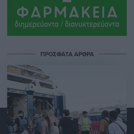
Σι Τζέι Χάρις: «Να πανηγυρίσουμε πολλές νίκες μαζί»
Αθλητικά
•
πριν 16 ώρες
Ροδήλιος: Ο απολογισμός από το Πανελλήνιο
Πρωτάθλημα Πίστας
Αθλητικά
•
πριν 16 ώρες
ΠΡΟΣΦΑΤΑ ΑΡΘΡΑ
Διαγόρας: Μετεγγραφικό ντεμαράζ
Αθλητικά
•
πριν 16 ώρες
Γ.Σ. Διαγόρας: Εντατική προετοιμασία και επιστροφή
Ρίζου στις Ακαδημίες
Αθλητικά
•
πριν 16 ώρες
Εθνική Ανδρών: Ραντεβού στο Telekom Center Athens
Αθλητικά
•
πριν 16 ώρες