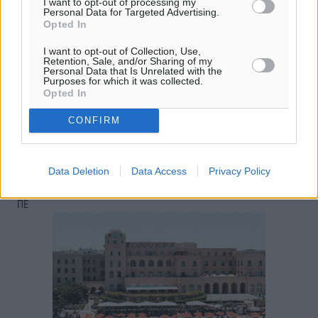
I want to opt-out of processing my
Personal Data for Targeted Advertising.
26
27
°/
°
Opted In
06:18
20:06
I want to opt-out of Collection, Use,
Retention, Sale, and/or Sharing of my
πρόγνωση:
Personal Data that Is Unrelated with the
Purposes for which it was collected.
29
°
Opted In
ΔΕ
30
°
CONFIRM
ΤΡ
29
°
ΤΕ
Data Deletion
Data Access
Privacy Policy
29
°
ΠΕ