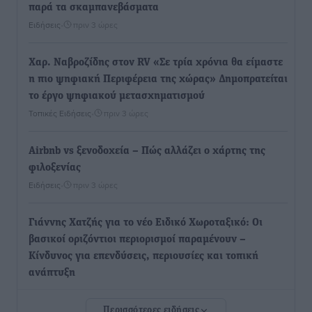
παρά τα σκαμπανεβάσματα
Ειδήσεις
•
πριν 3 ώρες
Χαρ. Ναβροζίδης στον RV «Σε τρία χρόνια θα είμαστε
η πιο ψηφιακή Περιφέρεια της χώρας» Δημοπρατείται
το έργο ψηφιακού μετασχηματισμού
Τοπικές Ειδήσεις
•
πριν 3 ώρες
Airbnb vs ξενοδοχεία – Πώς αλλάζει ο χάρτης της
φιλοξενίας
Ειδήσεις
•
πριν 3 ώρες
Γιάννης Χατζής για το νέο Ειδικό Χωροταξικό: Οι
βασικοί οριζόντιοι περιορισμοί παραμένουν –
Κίνδυνος για επενδύσεις, περιουσίες και τοπική
ανάπτυξη
Τοπικές Ειδήσεις
•
πριν 3 ώρες
Περισσότερες ειδήσεις