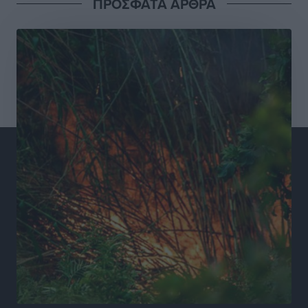
ΠΡΟΣΦΑΤΑ ΑΡΘΡΑ
Συνελήφθησαν έξι άτομα για ηχορύπανση από
καταστήματα στο Νότιο Αιγαίο
Τοπικές Ειδήσεις
•
πριν 11 ώρες
15 Αυγούστου 2026: Πώς θα πληρωθούν όσοι
εργαστούν την αργία – Τι ισχύει για πενθήμερο,
εξαήμερο και άδειες
Ειδήσεις
•
πριν 11 ώρες
Πλούσιο πολιτιστικό πρόγραμμα τον Αύγουστο από
τον Δήμο Ρόδου
Πολιτιστικά
•
πριν 11 ώρες
Βασίλης Υψηλάντης: Ξεμπλοκάρει η έκδοση και
παραχώρηση οριστικών τίτλων κυριότητας για 224
εργατικές κατοικίες στη Ρόδο
Τοπικές Ειδήσεις
•
πριν 11 ώρες