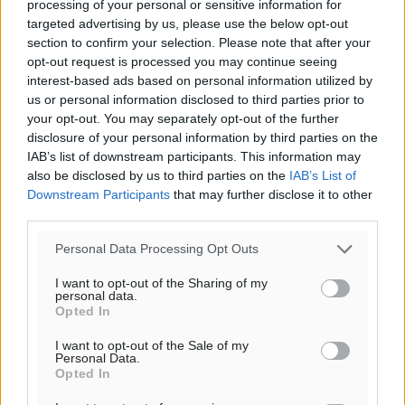
processing of your personal or sensitive information for
targeted advertising by us, please use the below opt-out
section to confirm your selection. Please note that after your
Υπενθύμιση:
opt-out request is processed you may continue seeing
interest-based ads based on personal information utilized by
us or personal information disclosed to third parties prior to
Για την μερική αναπαραγωγή της είδησης από άλλες
your opt-out. You may separately opt-out of the further
ιστοσελίδες είναι απαραίτητη η χρήση του παρακάτω
disclosure of your personal information by third parties on the
παρεχόμενου συνδέσμου παραπομπής προς το άρθρο
IAB’s list of downstream participants. This information may
της Δημοκρατικής.
also be disclosed by us to third parties on the
IAB’s List of
Downstream Participants
that may further disclose it to other
third parties.
Personal Data Processing Opt Outs
I want to opt-out of the Sharing of my
o καιρός τώρα:
personal data.
Opted In
28
°
αίθριος καιρός
I want to opt-out of the Sale of my
Personal Data.
76
%
Opted In
6
km/h
Δ-ΒΔ