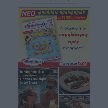
Ευ. Τουρνάς: Απέναντι σε ακραία καιρικά φαινόμενα
δεν υπάρχουν περιθώρια εφησυχασμού
Ειδήσεις
•
πριν 4 ώρες
Στον Άγιο Νικόλαο Χάλκης ανοίγει ξανά το
ανανεωμένο εκκλησιαστικό μουσείο από τη Λέσχη
Lions Χάλκης
Τοπικές Ειδήσεις
•
πριν 4 ώρες
Ρόδος: «Βουλιάζει» από τουρίστες – Πάνω από 1 εκατ.
επιβάτες και 55 κρουαζιερόπλοια
Τοπικές Ειδήσεις
•
πριν 4 ώρες
Γ’ Εθνική Κατηγορία: Οι ημερομηνίες των
αγωνιστικών της κανονικής περιόδου
Αθλητικά
•
πριν 9 ώρες