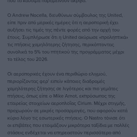
που τα καύσιμα παραμείνουν ακριβά.
Ο Andrew Nocella, διευθύνων σύμβουλος της United,
είπε πριν από μερικές ημέρες ότι η αεροπορική έχει
αυξήσει τις τιμές της πέντε φορές από την αρχή του
έτους. Συμπλήρωσε ότι η United ακύρωσε «προληπτικά»
τις πτήσεις χαμηλότερης ζήτησης, περικόπτοντας
συνολικά το 5% του πτητικού της προγράμματος μέχρι
το τέλος του 2026.
Οι αεροπορικές έχουν ένα περιθώριο ελιγμού,
περιορίζοντας φερ’ ειπείν κάποιες διαδρομές
χαμηλότερης ζήτησης σε λιγότερες και πιο γεμάτες
πτήσεις, όπως είπε ο Mike Arnot, εκπρόσωπος της
εταιρείας στοιχείων αεροπλοΐας Cirium. Μέχρι στιγμής,
προχωρούν σε μικρές προσαρμογές, που αφορούν κατά
κύριο λόγο τις εσωτερικές πτήσεις. Ο Nastro τόνισε ότι
οι επιβάτες που ετοιμάζουν μικρότερα ταξίδια με πολλές
στάσεις ενδέχεται να επηρεαστούν περισσότερο από