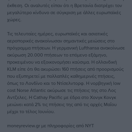
έκθεση. Οι αναλυτές είπαν ότι η Βρετανία διατρέχει τον
μεγαλύτερο κίνδυνο σε σύγκριση με άλλες ευρωπαϊκές
χώρες.
Τις τελευταίες ημέρες, ευρωπαϊκές και ασιατικές
αεροπορικές ανακοίνωσαν σημαντικές μειώσεις στο
πρόγραμμα πτήσεων. Η γερμανική Lufthansa ανακοίνωσε
ακύρωση 20.000 πτήσεων το επόμενο εξάμηνο,
προκειμένου να εξοικονομήσει καύσιμα. Η ολλανδική
KLM είπε ότι θα ακυρώσει 160 πτήσεις από προορισμούς
που εξυπηρετεί με πολλαπλές καθημερινές πτήσεις,
όπως το Λονδίνο και το Ντίσελντορφ. H νορβηγική low
cost Norse Atlantic ακύρωσε τις πτήσεις της στο Λος
Αντζελες. Η Cathay Pacific με έδρα στο Χονγκ Κονγκ
μειώνει κατά 2% τις πτήσεις της από τις αρχές Μαΐου
μέχρι το τέλος Ιουνίου.
moneyreview.gr με πληροφορίες από ΝΥΤ