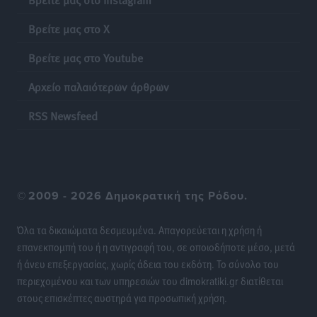
Πιλοτικό πρόγραμμα για την αντιμετώπιση του
Βρείτε μας στο X
λαγοκέφαλου σε Νότιο Αιγαίο και Κρήτη
Τοπικές Ειδήσεις
•
πριν 14 ώρες
Βρείτε μας στο Youtube
Αρχείο παλαιότερων άρθρων
Οι θαυματουργές Παναγίες της Δωδεκανήσου: Τα
προσωνύμια και οι θρύλοι
RSS Newsfeed
Ρεπορτάζ
•
πριν 14 ώρες
©
2009 - 2026 Δημοκρατική της Ρόδου.
Όλα τα δικαιώματα δεσμευμένα. Απαγορεύεται η χρήση ή
επανεκπομπή του ή η αντιγραφή του, σε οποιοδήποτε μέσο, μετά
ή άνευ επεξεργασίας, χωρίς άδεια του εκδότη. Το σύνολο του
περιεχομένου και των υπηρεσιών του dimokratiki.gr διατίθεται
στους επισκέπτες αυστηρά για προσωπική χρήση.