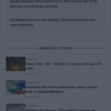
Αερομεταφορές: Νέες συνδέσεις με Ρόδο και Κω από το Ην.
Βασίλειο το καλοκαίρι του 2024
Κυκλοφοριακό και στους αιθέρες, δύσκολο καλοκαίρι για
τους ταξιδιώτες
ΔΙΑΒΑΣΕ ΕΠΙΣΗΣ
ΕΙΔΉΣΕΙΣ
Καιρός «hot – dry – windy» τις επόμενες 48 ώρες στη
χώρα
08.08.26 · 19:21
ΕΙΔΉΣΕΙΣ
Τουρισμός: Με θετικό πρόσημο έως τώρα η χρονιά,
παρά τα σκαμπανεβάσματα
08.08.26 · 18:41
ΕΙΔΉΣΕΙΣ
Airbnb vs ξενοδοχεία – Πώς αλλάζει ο χάρτης της