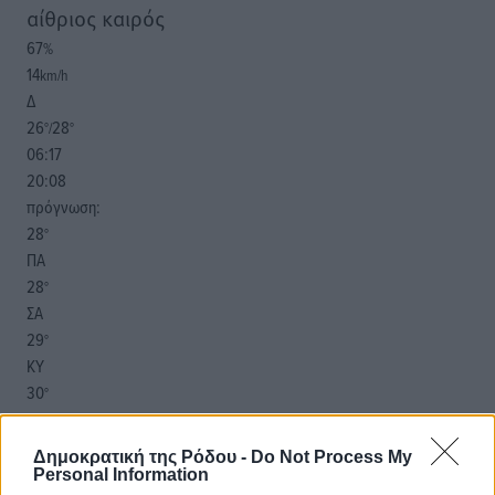
αίθριος καιρός
67
%
14
km/h
Δ
26
28
°/
°
06:17
20:08
πρόγνωση:
28
°
ΠΑ
28
°
ΣΑ
29
°
ΚΥ
30
°
ΔΕ
Δημοκρατική της Ρόδου -
Do Not Process My
Personal Information