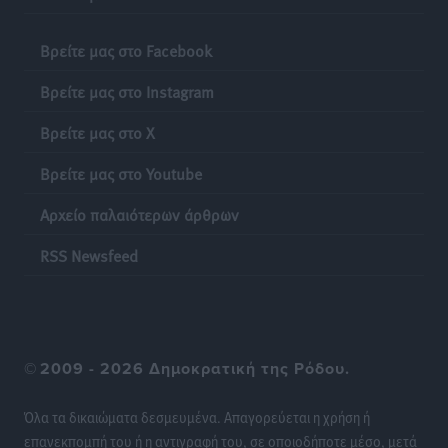
Απόψεις
•
πριν 16 ώρες
Βρείτε μας στο Facebook
Κτηματολόγιο: Τι λειτουργεί πραγματικά ψηφιακά και
Βρείτε μας στο Instagram
πώς διορθώνονται τα λάθη
Ειδήσεις
•
πριν 16 ώρες
Βρείτε μας στο X
Βρείτε μας στο Youtube
Ποια μέτρα ζητά η αγορά εν όψει ΔΕΘ
Ειδήσεις
•
πριν 17 ώρες
Αρχείο παλαιότερων άρθρων
Πυρκαγιές: Πώς τα σκουπίδια μπορούν να γίνουν η
RSS Newsfeed
σπίθα μιας μεγάλης καταστροφής στα νησιά
Ειδήσεις
•
πριν 17 ώρες
WTTC: Το μέλλον του τουρισμού περνά από τη
©
2009 - 2026 Δημοκρατική της Ρόδου.
διαχείριση των προορισμών – Νέο πλαίσιο για
βιώσιμη ανάπτυξη και ανθεκτικότητα
Όλα τα δικαιώματα δεσμευμένα. Απαγορεύεται η χρήση ή
Ειδήσεις
•
πριν 17 ώρες
επανεκπομπή του ή η αντιγραφή του, σε οποιοδήποτε μέσο, μετά