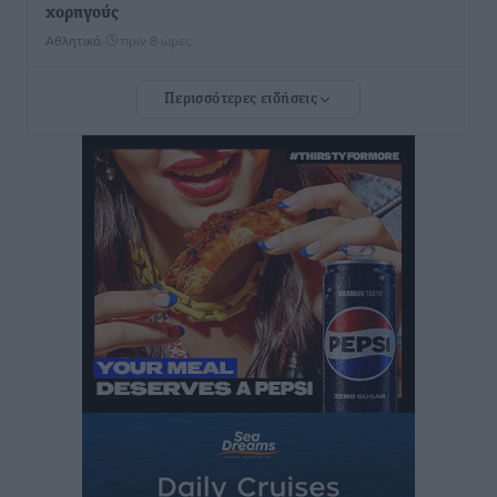
χορηγούς
Αθλητικά
•
πριν 8 ώρες
Περισσότερες ειδήσεις
Rhodes Beyond Summer – Εκεί που το καλοκαίρι
είναι μόνο η αρχή
Τοπικές Ειδήσεις
•
πριν 8 ώρες
Κικίλιας: Μειώθηκαν κατά 34% οι μεταναστευτικές
ροές στα θαλάσσια σύνορα
Ειδήσεις
•
πριν 8 ώρες
Κως: Γερμανός τουρίστας κέρδισε αποζημίωση 900
ευρώ επειδή δεν βρήκε ξαπλώστρες στις
οικογενειακές διακοπές του
Τοπικές Ειδήσεις
•
πριν 9 ώρες
Ο γεωεντοπισμός μέσω 112 «έσωσε» Δανό περιπατητή