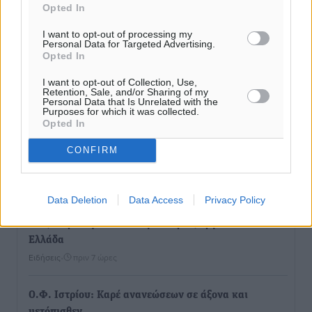
Opted In
I want to opt-out of processing my
Personal Data for Targeted Advertising.
Opted In
I want to opt-out of Collection, Use,
Retention, Sale, and/or Sharing of my
Personal Data that Is Unrelated with the
Purposes for which it was collected.
Opted In
CONFIRM
Ροή ειδήσεων
Data Deletion
Data Access
Privacy Policy
Έτος – ορόσημο το 2025 για δωρεές οργάνων στην
Ελλάδα
Ειδήσεις
•
πριν 7 ώρες
Ο.Φ. Ιστρίου: Καρέ ανανεώσεων σε άξονα και