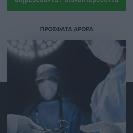
ανεξαρτητοποίηση του Μιχαήλ Κορδίνα
Τοπικές Ειδήσεις
•
πριν 9 ώρες
Απόλλωνας Καλυθιών: Πιστός στρατιώτης του ο
ΠΡΟΣΦΑΤΑ ΑΡΘΡΑ
Σουηδός του!
Αθλητικά
•
πριν 9 ώρες
Χατζηβασιλείου: Προτεραιότητα της ΕΕ η προστασία
των εξωτερικών συνόρων
Ειδήσεις
•
πριν 10 ώρες
Κάρπαθος: Το πιο υποτιμημένο νησί είναι ένας
κρυφός παράδεισος στα Δωδεκάνησα
Τοπικές Ειδήσεις
•
πριν 11 ώρες
Ο Λαμπρος Φισφής στη Ρόδο στις 21 Σεπτεμβρίου
Πολιτιστικά
•
πριν 11 ώρες