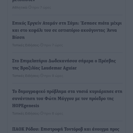
μετόπισθεν
Αθλητικά
•
πριν 7 ώρες
Επικός Εργκίν Αταμάν στη Σύμη: Έσπασε πιάτα μέχρι
και στο κεφάλι του σε εστιατόριο ακούγοντας Άννα
Βίσση
Τοπικές Ειδήσεις
•
πριν 7 ώρες
Στο Επιμελητήριο Δωδεκανήσου σήμερα ο Πρέσβης
της Βραζιλίας Laudemar Aguiar
Τοπικές Ειδήσεις
•
πριν 8 ώρες
To δημογραφικό πρόβλημα στα νησιά κυριάρχησε στη
συνάντηση του Φώτη Μάγγου με τον πρόεδρο της
HOPEgenesis
Τοπικές Ειδήσεις
•
πριν 8 ώρες
ΠΑΟΚ Ρόδου: Επιστροφή Τοντόροβ και άνοιγμα προς