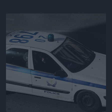
εμπλοκή με ελληνικά μαχητικά
Ειδήσεις
•
πριν 7 ώρες
Γονικές παροχές: Οι παγίδες στις μεταφορές
χρημάτων που μπορεί να κοστίσουν σε φόρο
Ειδήσεις
•
πριν 7 ώρες
Η επόμενη παγκόσμια δύναμη στα υδροπλάνα μπορεί
να είναι η Ελλάδα
Ειδήσεις
•
πριν 7 ώρες
Στη Σύμη η Φαίη Σκορδά επισκέφθηκε την Ιερά Μονή
του Πανορμίτη
Τοπικές Ειδήσεις
•
πριν 7 ώρες
Σερβία: Ανακάμπτουν οι τουριστικές ροές προς την
Ελλάδα