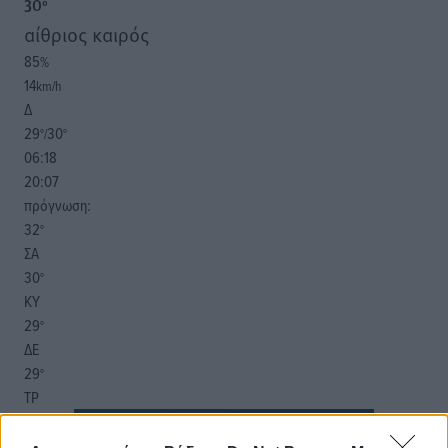
30
°
αίθριος καιρός
85
%
14
km/h
Δ
29
30
°/
°
06:18
20:07
πρόγνωση:
32
°
ΣΑ
30
°
ΚΥ
29
°
ΔΕ
29
°
ΤΡ