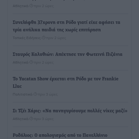
Αθλητικά
•
πριν 2 ώρες
Συνελήφθη 37χρονη στη Ρόδο γιατί είχε αφήσει τα
τρία ανήλικα παιδιά της χωρίς επιτήρηση
Τοπικές Ειδήσεις
•
πριν 2 ώρες
Σταυρός Καλυθιών: Απέκτησε την Φωτεινή Πιζάνια
Αθλητικά
•
πριν 2 ώρες
Το Yucatan Show έρχεται στη Ρόδο με τον Frankie
Lluc
Πολιτιστικά
•
πριν 3 ώρες
Σι Τζέι Χάρις: «Να πανηγυρίσουμε πολλές νίκες μαζί»
Αθλητικά
•
πριν 3 ώρες
Ροδήλιος: Ο απολογισμός από το Πανελλήνιο