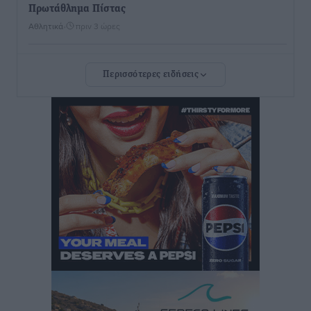
Πρωτάθλημα Πίστας
Αθλητικά
•
πριν 3 ώρες
Διαγόρας: Μετεγγραφικό ντεμαράζ
Περισσότερες ειδήσεις
Αθλητικά
•
πριν 3 ώρες
Γ.Σ. Διαγόρας: Εντατική προετοιμασία και επιστροφή
Ρίζου στις Ακαδημίες
Αθλητικά
•
πριν 3 ώρες
Εθνική Ανδρών: Ραντεβού στο Telekom Center Athens
Αθλητικά
•
πριν 3 ώρες
ΕΠΟ: Απέσυρε τη στήριξή της στην υποψηφιότητα
του Ινφαντίνο
Αθλητικά
•
πριν 3 ώρες