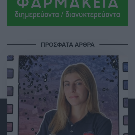
Γ. Χατζημάρκος από το Μέγαρο Μαξίμου: “Ο
τουρισμός μπορεί να γίνει ο μεγαλύτερος πελάτης της
ελληνικής βιομηχανίας”
Τοπικές Ειδήσεις
•
πριν 5 ώρες
Έρευνα ΕΟΤ: Οι Ευρωπαίοι ταξιδιώτες «ψηφίζουν»
ΠΡΟΣΦΑΤΑ ΑΡΘΡΑ
Ελλάδα
Ειδήσεις
•
πριν 5 ώρες
Άκυρες οι εγκύκλιοι που δεν αναρτώνται,
υποχρεωτική η δημοσίευσή τους από την 1η
Οκτωβρίου
Ειδήσεις
•
πριν 5 ώρες
Καύσιμα: «Καίνε» οι τιμές και στα νησιά μας – Γιατί
δεν πέφτουν και πότε μπορεί να έρθει αποκλιμάκωση
Τοπικές Ειδήσεις
•
πριν 5 ώρες