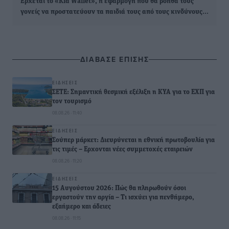
Έρχεται το «Kid Wallet», η εφαρμογή που θα βοηθά τους
γονείς να προστατεύουν τα παιδιά τους από τους κινδύνους…
ΔΙΑΒΑΣΕ ΕΠΙΣΗΣ
ΕΙΔΉΣΕΙΣ
ΣΕΤΕ: Σημαντική θεσμική εξέλιξη η ΚΥΑ για το ΕΧΠ για
τον τουρισμό
08.08.26 · 11:40
ΕΙΔΉΣΕΙΣ
Σούπερ μάρκετ: Διευρύνεται η εθνική πρωτοβουλία για
τις τιμές – Eρχονται νέες συμμετοχές εταιρειών
08.08.26 · 11:20
ΕΙΔΉΣΕΙΣ
15 Αυγούστου 2026: Πώς θα πληρωθούν όσοι
εργαστούν την αργία – Τι ισχύει για πενθήμερο,
εξαήμερο και άδειες
08.08.26 · 11:15