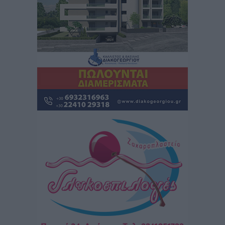
ΣΕΤΕ: Σημαντική θεσμική εξέλιξη η ΚΥΑ για το ΕΧΠ
για τον τουρισμό
Ειδήσεις
•
πριν 6 ώρες
Γ. Χατζημάρκος: “Δύο μεγάλες δεσμεύσεις
Γεωργιάδη” – Κίνητρα για τους γιατρούς των νησιών
και συνεργασία Ρόδου με το Αττικόν για το
Ακτινοθεραπευτικό
Τοπικές Ειδήσεις
•
πριν 7 ώρες
Σούπερ μάρκετ: Διευρύνεται η εθνική πρωτοβουλία
για τις τιμές – Eρχονται νέες συμμετοχές εταιρειών
Ειδήσεις
•
πριν 7 ώρες
Συνελήφθησαν έξι άτομα για ηχορύπανση από
καταστήματα στο Νότιο Αιγαίο