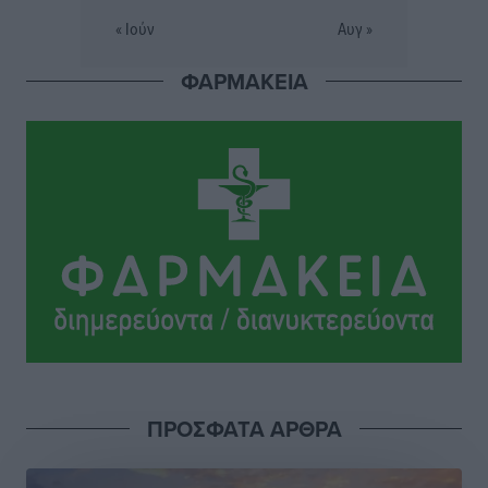
Αθλητικά
•
πριν 7 ώρες
« Ιούν
Αυγ »
ΦΑΡΜΑΚΕΙΑ
Ευρωπαϊκό Πρωτάθλημα Στίβου: Πότε αγωνίζονται η
Μαγκούλια, η Σπανουδάκη και ο Κριτούλης
Αθλητικά
•
πριν 7 ώρες
Εθνική Παίδων: Ο Χριστοδούλου και η καλύτερη
φουρνιά των τελευταίων ετών
Αθλητικά
•
πριν 7 ώρες
Διαγόρας: Ανανέωσε ο Μιχάλης Χατζηγεωργίου
Αθλητικά
•
πριν 7 ώρες
ΔΕΑΣ Δάφνη Ρόδου: Η Ευαγγελία Τετράδη στο
τεχνικό επιτελείο
ΠΡΟΣΦΑΤΑ ΑΡΘΡΑ
Αθλητικά
•
πριν 7 ώρες