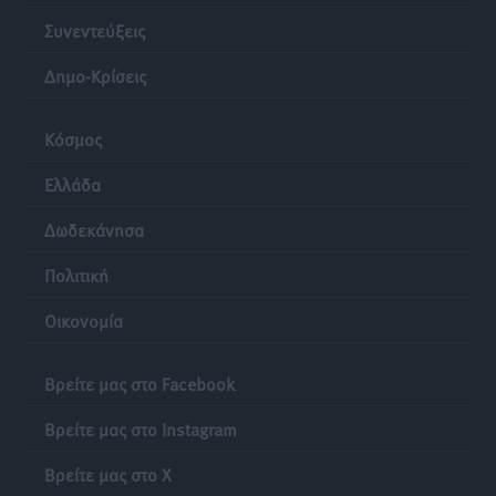
στέγη έως 2.500 ευρώ
Συνεντεύξεις
Ειδήσεις
•
πριν 24 ώρες
Δημο-Κρίσεις
Κόσμος
Ελλάδα
Δωδεκάνησα
Πολιτική
Οικονομία
Βρείτε μας στο Facebook
Βρείτε μας στο Instagram
Βρείτε μας στο X