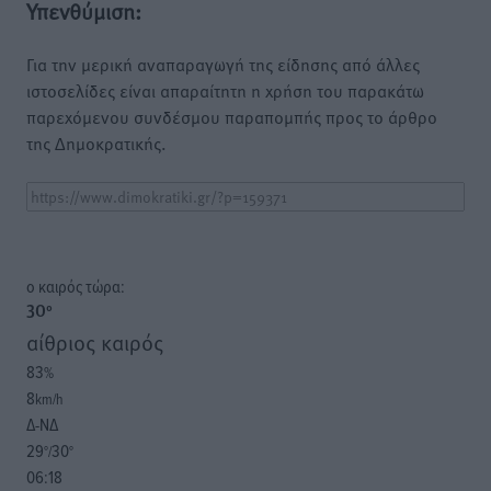
Υπενθύμιση:
Για την μερική αναπαραγωγή της είδησης από άλλες
ιστοσελίδες είναι απαραίτητη η χρήση του παρακάτω
παρεχόμενου συνδέσμου παραπομπής προς το άρθρο
της Δημοκρατικής.
o καιρός τώρα:
30
°
αίθριος καιρός
83
%
8
km/h
Δ-ΝΔ
29
30
°/
°
06:18