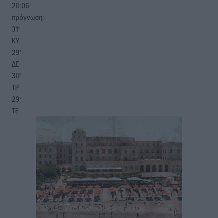
20:06
πρόγνωση:
31
°
ΚΥ
29
°
ΔΕ
30
°
ΤΡ
29
°
ΤΕ