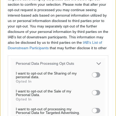
section to confirm your selection. Please note that after your
opt-out request is processed you may continue seeing
interest-based ads based on personal information utilized by
us or personal information disclosed to third parties prior to
Ροή ειδήσεων
your opt-out. You may separately opt-out of the further
disclosure of your personal information by third parties on the
IAB’s list of downstream participants. This information may
also be disclosed by us to third parties on the
IAB’s List of
Ρόδος: «Βουλιάζει» από τουρίστες – Πάνω από 1 εκατ.
Downstream Participants
that may further disclose it to other
επιβάτες και 55 κρουαζιερόπλοια
third parties.
Τοπικές Ειδήσεις
•
πριν 7 λεπτά
Personal Data Processing Opt Outs
Γ’ Εθνική Κατηγορία: Οι ημερομηνίες των
I want to opt-out of the Sharing of my
αγωνιστικών της κανονικής περιόδου
personal data.
Opted In
Αθλητικά
•
πριν 5 ώρες
I want to opt-out of the Sale of my
Personal Data.
Συνελήφθησαν δύο άτομα στην Κάρπαθο για άγρα
Opted In
πελατών
I want to opt-out of processing my
Τοπικές Ειδήσεις
•
πριν 6 ώρες
Personal Data for Targeted Advertising.