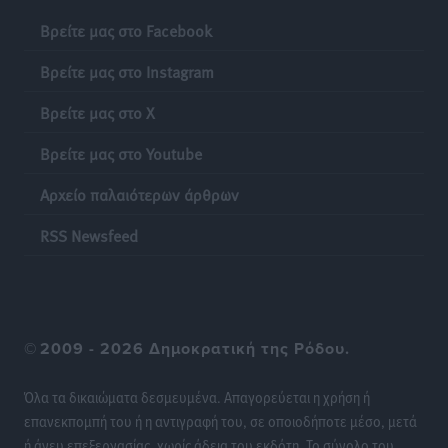
Ειδήσεις
•
πριν 12 ώρες
Βρείτε μας στο Facebook
Έκκληση γονέων για να λειτουργήσει ο
Βρείτε μας στο Instagram
Βρεφονηπιακός Σταθμός Κάσου
Τοπικές Ειδήσεις
•
πριν 12 ώρες
Βρείτε μας στο X
Βρείτε μας στο Youtube
Ακρίβεια: Σημαντικές οι διατακτικές σίτισης για 3
στους 4 εργαζομένους
Αρχείο παλαιότερων άρθρων
Ειδήσεις
•
πριν 12 ώρες
RSS Newsfeed
Κινητοποίηση της Πυροσβεστικής στην Κάρπαθο, για
τη φωτιά στην περιοχή Σάνταλο
Τοπικές Ειδήσεις
•
πριν 12 ώρες
©
2009 - 2026 Δημοκρατική της Ρόδου.
Η Ρόδος μπαίνει στη διεκδίκηση για τη Μεσογειακή
Πρωτεύουσα Πολιτισμού και Διαλόγου 2028
Όλα τα δικαιώματα δεσμευμένα. Απαγορεύεται η χρήση ή
Τοπικές Ειδήσεις
•
πριν 12 ώρες
επανεκπομπή του ή η αντιγραφή του, σε οποιοδήποτε μέσο, μετά
ή άνευ επεξεργασίας, χωρίς άδεια του εκδότη. Το σύνολο του