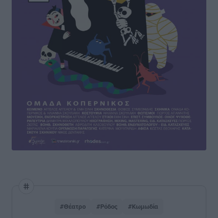
#Θέατρο
#Ρόδος
#Κωμωδία