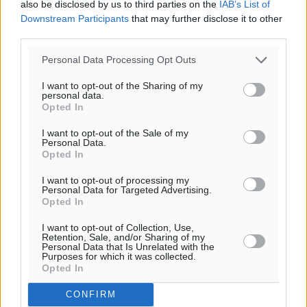
also be disclosed by us to third parties on the
IAB’s List of
Downstream Participants
that may further disclose it to other
third parties.
Υπενθύμιση:
Personal Data Processing Opt Outs
I want to opt-out of the Sharing of my
Για την μερική αναπαραγωγή της είδησης από άλλες
personal data.
Opted In
ιστοσελίδες είναι απαραίτητη η χρήση του παρακάτω
παρεχόμενου συνδέσμου παραπομπής προς το άρθρο
I want to opt-out of the Sale of my
της Δημοκρατικής.
Personal Data.
Opted In
I want to opt-out of processing my
Personal Data for Targeted Advertising.
Opted In
I want to opt-out of Collection, Use,
o καιρός τώρα:
Retention, Sale, and/or Sharing of my
Personal Data that Is Unrelated with the
26
°
Purposes for which it was collected.
αίθριος καιρός
Opted In
44
%
CONFIRM
11
km/h