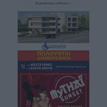
Περισσότερες ειδήσεις
Νέο ξενοδοχείο στη Ρόδο για την H Hotels –
Χατζηλαζάρου – Προχωρά καινούργιο ξενοδοχείο
στην Κω
Τοπικές Ειδήσεις
•
πριν 4 ώρες
Αυτοκίνητο μπήκε παράνομα σε μονόδρομο στο
Μαστιχάρι – Αναποδογύρισε όχημα με μητέρα και
5χρονο παιδί
Τοπικές Ειδήσεις
•
πριν 4 ώρες
“Η Ευρώπη αντιμετώπιζε το προσφυγικό σαν ταινία
τρόμου” – Η συγκλονιστική μαρτυρία της Χαρούλας
Γιασιράνη στον RV για τα γεγονότα που οδήγησαν στο
Σύμφωνο της Λέρου
Τοπικές Ειδήσεις
•
πριν 4 ώρες
Συναυλία με τον Γιάννη Κότσιρα στις 21 Αυγούστου
Πολιτιστικά
•
πριν 4 ώρες