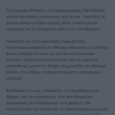
Την Κυριακή 18 Μαΐου, ο Κινηματογράφος ΠΑΛΛΑΣ θα
γεμίσει φαντασία, μουσική και φως (ή και… σκοτάδι!) σε
μια μοναδική εμπειρία γεμάτη γέλιο, συγκίνηση και
μηνύματα για τη δύναμη της φιλίας και του θάρρους.
Πρόκειται για την ευφάνταστη κωμωδία που
πρωτοπαρουσιάστηκε στο Μέγαρο Μουσικής το 2017 και
φέτος ανέβηκε εκ νέου, με ένα νέο εντυπωσιακό
σκηνικό, υπέροχα κουστούμια και υπό την φρέσκια
σκηνοθετική ματιά του Φοίβου Συμεωνίδη, στο Θέατρο
OLVIO, στην Αθήνα, πραγματοποιώντας συνεχόμενα
sold-out!
Ένα θέαμα που μας ενθαρρύνει να πλησιάσουμε με
θάρρος -και να γνωρίσουμε- όλα όσα θεωρούμε
τρομακτικά, να απορρίψουμε τους φόβους που
πηγάζουν από την άγνοια και τις προκαταλήψεις μας και