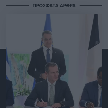
ΠΡΟΣΦΑΤΑ ΑΡΘΡΑ
Γ.Σ. Διαγόρας: Στα «κυανέρυθρα» ο Janni Pembe
Αθλητικά
•
πριν 7 ώρες
Σύλληψη 21χρονου για ναρκωτικά στη Ρόδο
Τοπικές Ειδήσεις
•
πριν 7 ώρες
Με 13,1% κάλυψη εργαζομένων από συλλογικές
συμβάσεις, η Ελλάδα στον “πάτο” της ΕΕ
Απόψεις
•
πριν 7 ώρες
Στο νοσοκομείο της Ρόδου αύριο ο Άδωνις Γεωργιάδης
Τοπικές Ειδήσεις
•
πριν 7 ώρες
Φώτης Γιαννακός στον RV: Με αυξημένες πληρότητες
η Λέρος, στόχος η επιμήκυνση της τουριστικής σεζόν
στο νησί
Τοπικές Ειδήσεις
•
πριν 7 ώρες