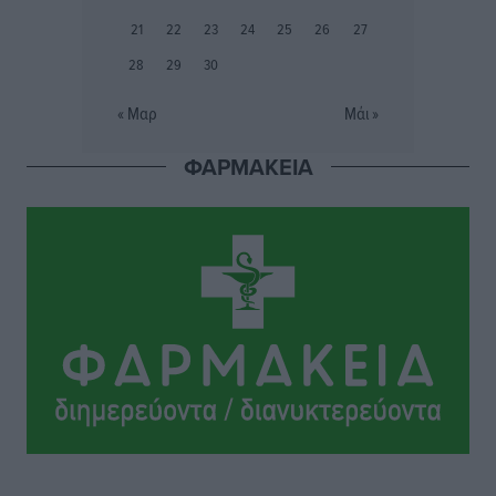
προετοιμασίας
21
22
23
24
25
26
27
Αθλητικά
•
πριν 5 ώρες
28
29
30
Εθνικός Αρχίπολης: Μεγάλο βήμα προόδου η ίδρυση
« Μαρ
Μάι »
Ακαδημίας
Αθλητικά
•
πριν 5 ώρες
ΦΑΡΜΑΚΕΙΑ
Ιππότες: Με το βλέμμα στραμμένο στο μέλλον
Αθλητικά
•
πριν 5 ώρες
ΠΑΜΕ ΣΤΟΙΧΗΜΑ: Περισσότερα από 95 εκατομμύρια
ευρώ σε κέρδη μοίρασε τον Ιούλιο
Αθλητικά
•
πριν 5 ώρες
Ολοκλήρωση του έργου αναβάθμισης των
υποδομών του Νεστορίδειου Μελάθρου
Τοπικές Ειδήσεις
•
πριν 5 ώρες