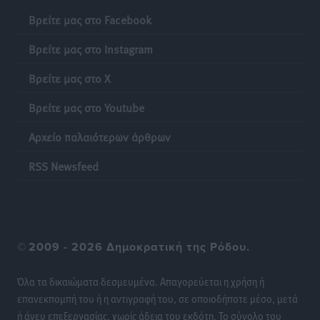
Ειδήσεις
•
πριν 12 ώρες
Βρείτε μας στο Facebook
Γονικές παροχές: Οι παγίδες στις μεταφορές
Βρείτε μας στο Instagram
χρημάτων που μπορεί να κοστίσουν σε φόρο
Βρείτε μας στο X
Ειδήσεις
•
πριν 12 ώρες
Βρείτε μας στο Youtube
Η επόμενη παγκόσμια δύναμη στα υδροπλάνα μπορεί
Αρχείο παλαιότερων άρθρων
να είναι η Ελλάδα
Ειδήσεις
•
πριν 12 ώρες
RSS Newsfeed
Στη Σύμη η Φαίη Σκορδά επισκέφθηκε την Ιερά Μονή
του Πανορμίτη
Τοπικές Ειδήσεις
•
πριν 12 ώρες
©
2009 - 2026 Δημοκρατική της Ρόδου.
Σερβία: Ανακάμπτουν οι τουριστικές ροές προς την
Όλα τα δικαιώματα δεσμευμένα. Απαγορεύεται η χρήση ή
Ελλάδα
επανεκπομπή του ή η αντιγραφή του, σε οποιοδήποτε μέσο, μετά
Ειδήσεις
•
πριν 12 ώρες
ή άνευ επεξεργασίας, χωρίς άδεια του εκδότη. Το σύνολο του