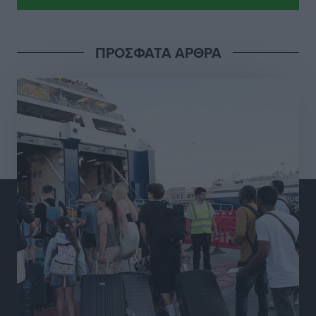
Αθλητικά
•
πριν 8 ώρες
Διαγόρας: Μετεγγραφικό ντεμαράζ
ΠΡΟΣΦΑΤΑ ΑΡΘΡΑ
Αθλητικά
•
πριν 8 ώρες
Γ.Σ. Διαγόρας: Εντατική προετοιμασία και επιστροφή
Ρίζου στις Ακαδημίες
Αθλητικά
•
πριν 8 ώρες
Εθνική Ανδρών: Ραντεβού στο Telekom Center Athens
Αθλητικά
•
πριν 8 ώρες
ΕΠΟ: Απέσυρε τη στήριξή της στην υποψηφιότητα
του Ινφαντίνο
Αθλητικά
•
πριν 8 ώρες
Φοίβος Κω: Το «ευχαριστώ» για το 9ο Kos 3X3