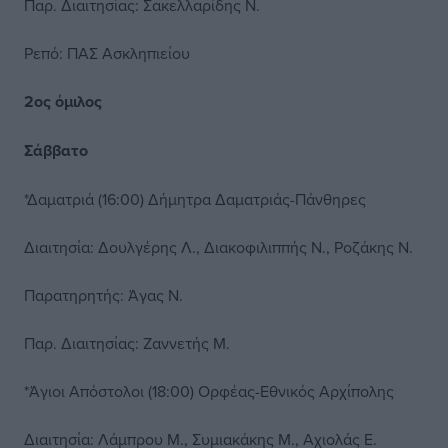
Παρ. Διαιτησίας: Σακελλαρίδης Ν.
Ρεπό: ΠΑΣ Ασκληπιείου
2ος όμιλος
Σάββατο
*Δαματριά (16:00) Δήμητρα Δαματριάς-Πάνθηρες
Διαιτησία: Δουλγέρης Λ., Διακοφιλιππής Ν., Ροζάκης Ν.
Παρατηρητής: Άγας Ν.
Παρ. Διαιτησίας: Ζαννετής Μ.
*Άγιοι Απόστολοι (18:00) Ορφέας-Εθνικός Αρχίπολης
Διαιτησία: Λάμπρου Μ., Συμιακάκης Μ., Αχιολάς Ε.