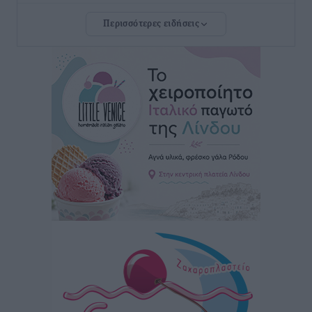
Ρόδου και αντιμετώπιση των ελλείψεων προσωπικού
Περισσότερες ειδήσεις
ανακοίνωσε ο Άδωνις Γεωργιάδης
Τοπικές Ειδήσεις
•
πριν 4 ώρες
Iατρικός Σύλλογος Ροδου προς Α. Γεωργιάδη:
Στρατηγικές Προτάσεις για την Ενίσχυση της
Δημόσιας Υγείας στη Νησιωτική Ελλάδα και στα
Νοσοκομεία της Γ΄ Ζώνης
Τοπικές Ειδήσεις
•
πριν 4 ώρες
Πάνθηρες: Ξεκίνησαν αισιόδοξοι για την παρθενική
“πτήση” τους
Αθλητικά
•
πριν 4 ώρες
Άρης Αρχαγγέλου: Στο πλευρό του άτυχου Ιάκωβου
Θωμά
Αθλητικά
•
πριν 4 ώρες