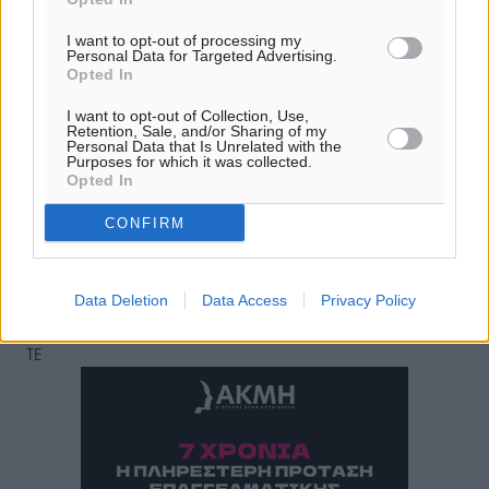
13
km/h
Δ-ΒΔ
I want to opt-out of processing my
Personal Data for Targeted Advertising.
26
27
°/
°
Opted In
06:18
20:07
I want to opt-out of Collection, Use,
Retention, Sale, and/or Sharing of my
πρόγνωση:
Personal Data that Is Unrelated with the
Purposes for which it was collected.
30
°
Opted In
ΚΥ
29
°
CONFIRM
ΔΕ
29
°
ΤΡ
Data Deletion
Data Access
Privacy Policy
28
°
ΤΕ