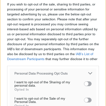
If you wish to opt-out of the sale, sharing to third parties, or
processing of your personal or sensitive information for
targeted advertising by us, please use the below opt-out
section to confirm your selection. Please note that after your
Υπενθύμιση:
opt-out request is processed you may continue seeing
interest-based ads based on personal information utilized by
us or personal information disclosed to third parties prior to
Για την μερική αναπαραγωγή της είδησης από άλλες
your opt-out. You may separately opt-out of the further
ιστοσελίδες είναι απαραίτητη η χρήση του παρακάτω
disclosure of your personal information by third parties on the
παρεχόμενου συνδέσμου παραπομπής προς το άρθρο
IAB’s list of downstream participants. This information may
της Δημοκρατικής.
also be disclosed by us to third parties on the
IAB’s List of
Downstream Participants
that may further disclose it to other
third parties.
Personal Data Processing Opt Outs
I want to opt-out of the Sharing of my
o καιρός τώρα:
personal data.
Opted In
26
°
αίθριος καιρός
I want to opt-out of the Sale of my
Personal Data.
72
%
Opted In