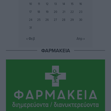
10
11
12
13
14
15
16
Συνελήφθη 37χρονη στη Ρόδο γιατί είχε αφήσει τα
17
18
19
20
21
22
23
τρία ανήλικα παιδιά της χωρίς επιτήρηση
24
25
26
27
28
29
30
Τοπικές Ειδήσεις
•
πριν 7 ώρες
31
Σταυρός Καλυθιών: Απέκτησε την Φωτεινή Πιζάνια
« Φεβ
Απρ »
Αθλητικά
•
πριν 7 ώρες
ΦΑΡΜΑΚΕΙΑ
Το Yucatan Show έρχεται στη Ρόδο με τον Frankie
Lluc
Πολιτιστικά
•
πριν 8 ώρες
Σι Τζέι Χάρις: «Να πανηγυρίσουμε πολλές νίκες μαζί»
Αθλητικά
•
πριν 8 ώρες
Ροδήλιος: Ο απολογισμός από το Πανελλήνιο
Πρωτάθλημα Πίστας