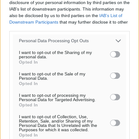
disclosure of your personal information by third parties on the
Δύο σχολεία της Λέρου αλλάζουν όψη με δωρεά
IAB’s list of downstream participants. This information may
αγάπης για τα παιδιά
also be disclosed by us to third parties on the
IAB’s List of
Τοπικές Ειδήσεις
•
πριν 7 ώρες
Downstream Participants
that may further disclose it to other
third parties.
Τουρισμός: Με θετικό πρόσημο έως τώρα η χρονιά,
Personal Data Processing Opt Outs
παρά τα σκαμπανεβάσματα
Ειδήσεις
•
πριν 7 ώρες
I want to opt-out of the Sharing of my
personal data.
Opted In
Χαρ. Ναβροζίδης στον RV «Σε τρία χρόνια θα είμαστε
I want to opt-out of the Sale of my
η πιο ψηφιακή Περιφέρεια της χώρας» Δημοπρατείται
Personal Data.
το έργο ψηφιακού μετασχηματισμού
Opted In
Τοπικές Ειδήσεις
•
πριν 7 ώρες
I want to opt-out of processing my
Personal Data for Targeted Advertising.
Opted In
Airbnb vs ξενοδοχεία – Πώς αλλάζει ο χάρτης της
φιλοξενίας
I want to opt-out of Collection, Use,
Retention, Sale, and/or Sharing of my
Ειδήσεις
•
πριν 7 ώρες
Personal Data that Is Unrelated with the
Purposes for which it was collected.
Opted In