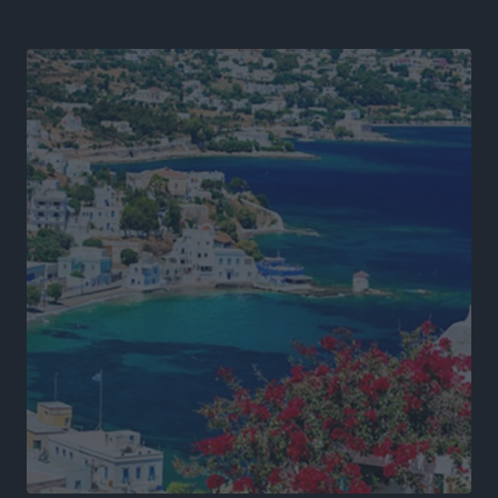
με επιτυχία την 17η διοργάνωση
Αθλητικά
•
πριν 16 ώρες
Φοιτητική στέγη: «Φωτιά» τα ενοίκια σε Αθήνα και
Θεσσαλονίκη – Έως 800 ευρώ στο Ρέθυμνο
Ειδήσεις
•
πριν 16 ώρες
Η Τουρκία σε νέο «κρεσέντο» προκλήσεων στο Αιγαίο
με 18 παραβάσεις και παραβιάσεις
Ειδήσεις
•
πριν 16 ώρες
Θερινές εκπτώσεις 2026 έως τις 31 Αυγούστου – Τι
πρέπει να προσέξουν οι καταναλωτές
Ειδήσεις
•
πριν 16 ώρες
ΑΔΜΗΕ: Ολοκληρώνεται η ηλεκτρική διασύνδεση των
Κυκλάδων, τα οφέλη
Ειδήσεις
•
πριν 16 ώρες