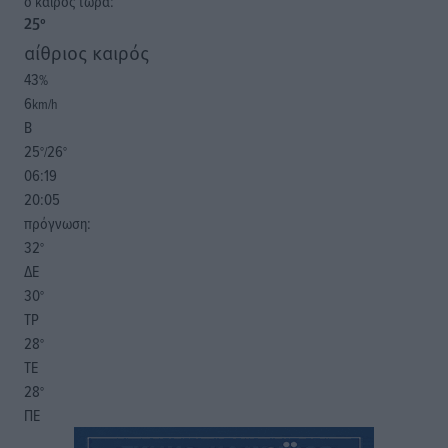
o καιρός τώρα:
25
°
αίθριος καιρός
43
%
6
km/h
Β
25
26
°/
°
06:19
20:05
πρόγνωση:
32
°
ΔΕ
30
°
ΤΡ
28
°
ΤΕ
28
°
ΠΕ