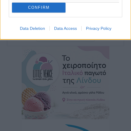
Γιάννης Χατζής για το νέο Ειδικό Χωροταξικό: Οι
βασικοί οριζόντιοι περιορισμοί παραμένουν –
CONFIRM
Κίνδυνος για επενδύσεις, περιουσίες και τοπική
ανάπτυξη
Τοπικές Ειδήσεις
•
πριν 7 ώρες
Data Deletion
Data Access
Privacy Policy
Περισσότερες ειδήσεις
Ευ. Τουρνάς: Απέναντι σε ακραία καιρικά φαινόμενα
δεν υπάρχουν περιθώρια εφησυχασμού
Ειδήσεις
•
πριν 8 ώρες
Στον Άγιο Νικόλαο Χάλκης ανοίγει ξανά το
ανανεωμένο εκκλησιαστικό μουσείο από τη Λέσχη
Lions Χάλκης
Τοπικές Ειδήσεις
•
πριν 8 ώρες
Ρόδος: «Βουλιάζει» από τουρίστες – Πάνω από 1 εκατ.
επιβάτες και 55 κρουαζιερόπλοια
Τοπικές Ειδήσεις
•
πριν 8 ώρες