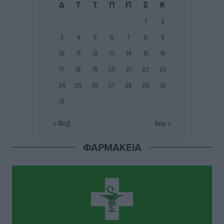
Δημο-Κρίσεις
•
πριν 14 ώρες
Δ
Τ
Τ
Π
Π
Σ
Κ
1
2
Τα Γλυπτά του Παρθενώνα ως προσωπικό δώρο στον
3
4
5
6
7
8
9
Τραμπ
Δημο-Κρίσεις
•
πριν 14 ώρες
10
11
12
13
14
15
16
17
18
19
20
21
22
23
Το στενό της Κρεμαστής μπήκε στη λίστα των 7
24
25
26
27
28
29
30
θαυμάτων της αναμονής
31
Δημο-Κρίσεις
•
πριν 14 ώρες
« Φεβ
Απρ »
ΣΕΤΕ: Σημαντική θεσμική εξέλιξη η ΚΥΑ για το ΕΧΠ
για τον τουρισμό
ΦΑΡΜΑΚΕΙΑ
Ειδήσεις
•
πριν 14 ώρες
Γ. Χατζημάρκος: “Δύο μεγάλες δεσμεύσεις
Γεωργιάδη” – Κίνητρα για τους γιατρούς των νησιών
και συνεργασία Ρόδου με το Αττικόν για το
Ακτινοθεραπευτικό