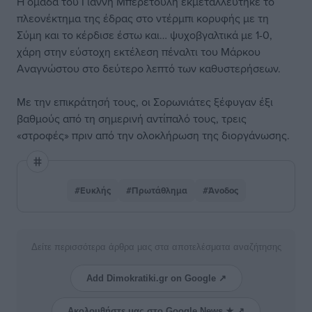
Η ομάδα του Γιάννη Μπερετούλη εκμεταλλεύτηκε το
πλεονέκτημα της έδρας στο ντέρμπι κορυφής με τη
Σύμη και το κέρδισε έστω και… ψυχοβγαλτικά με 1-0,
χάρη στην εύστοχη εκτέλεση πέναλτι του Μάρκου
Αναγνώστου στο δεύτερο λεπτό των καθυστερήσεων.
Με την επικράτησή τους, οι Σορωνιάτες ξέφυγαν έξι
βαθμούς από τη σημερινή αντίπαλό τους, τρεις
«στροφές» πριν από την ολοκλήρωση της διοργάνωσης.
#Ευκλής
#Πρωτάθλημα
#Άνοδος
Δείτε περισσότερα άρθρα μας στα αποτελέσματα αναζήτησης
Add Dimokratiki.gr on Google ↗
Ακολουθήστε μας στο Google News ★ ↗