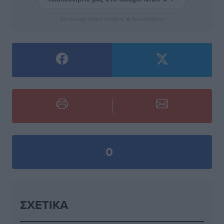
Στο Google News πατήστε ★ Ακολουθήστε
0
ΣΧΕΤΙΚΆ