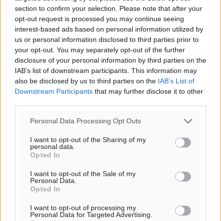
section to confirm your selection. Please note that after your
opt-out request is processed you may continue seeing
Ροή ειδήσεων
interest-based ads based on personal information utilized by
us or personal information disclosed to third parties prior to
your opt-out. You may separately opt-out of the further
Ενίσχυση των υπηρεσιών υγείας στο αεροδρόμιο της
disclosure of your personal information by third parties on the
Ρόδου: «Η πολιτική βούληση είναι η ενίσχυση, όχι η
IAB’s list of downstream participants. This information may
αφαίρεση»
also be disclosed by us to third parties on the
IAB’s List of
Downstream Participants
that may further disclose it to other
Τοπικές Ειδήσεις
•
πριν 1 λεπτό
third parties.
Αρνείται τα πάντα ο 53χρονος φερόμενος ως λογιστής
Personal Data Processing Opt Outs
και μιλά για σκευωρία γνωστών μεταξύ τους
I want to opt-out of the Sharing of my
καταγγελλόντων
personal data.
Τοπικές Ειδήσεις
•
πριν 6 λεπτά
Opted In
I want to opt-out of the Sale of my
Personal Data.
Δήμος Ρόδου: Επήλθε συμβιβασμός με την οικογένεια
Opted In
του θύματος του σοκαριστικού θανατηφόρου
τροχαίου του 2014
I want to opt-out of processing my
Personal Data for Targeted Advertising.
Ρεπορτάζ
•
πριν 7 λεπτά