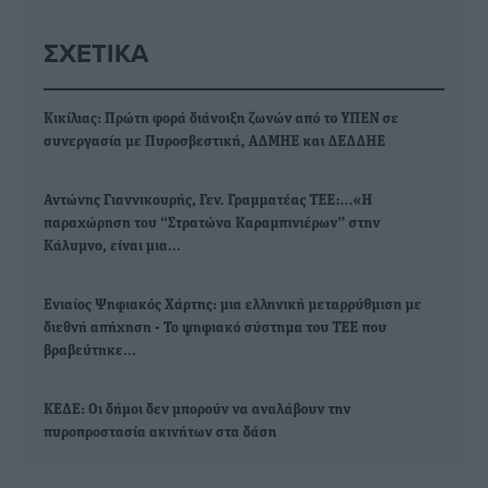
ΣΧΕΤΙΚΆ
Κικίλιας: Πρώτη φορά διάνοιξη ζωνών από το ΥΠΕΝ σε
συνεργασία με Πυροσβεστική, ΑΔΜΗΕ και ΔΕΔΔΗΕ
Αντώνης Γιαννικουρής, Γεν. Γραμματέας ΤΕΕ:…«Η
παραχώρηση του “Στρατώνα Καραμπινιέρων” στην
Κάλυμνο, είναι μια…
Ενιαίος Ψηφιακός Χάρτης: μια ελληνική μεταρρύθμιση με
διεθνή απήχηση - Το ψηφιακό σύστημα του ΤΕΕ που
βραβεύτηκε…
ΚΕΔΕ: Οι δήμοι δεν μπορούν να αναλάβουν την
πυροπροστασία ακινήτων στα δάση