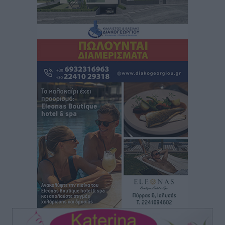
Οικοδομική «ανάσα» στη Ρόδο: Αυξάνονται οι άδειες,
οι επεκτάσεις, οι ενεργειακές αναβαθμίσεις σε
ολόκληρο το νησί
Ειδήσεις
•
πριν 12 λεπτά
Στη Ρόδο απολαμβάνει τις καλοκαιρινές της διακοπές
η Φαίη Σκορδά
Τοπικές Ειδήσεις
•
πριν 13 λεπτά
Χειρουργικές ομάδες στην Κάλυμνο: Το νέο μοντέλο
του ΕΣΥ φέρνει τις επεμβάσεις κοντά στους νησιώτες
Ρεπορτάζ
•
πριν 15 λεπτά
Οι χειροπέδες στην Πάρο έδεσαν τα χέρια όλης της
Αυτοδιοίκησης
Δημο-Κρίσεις
•
πριν 16 λεπτά