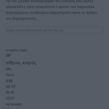
Για την μερική αναπαραγωγή της είδησης από άλλες
ιστοσελίδες είναι απαραίτητη η χρήση του παρακάτω
παρεχόμενου συνδέσμου παραπομπής προς το άρθρο
της Δημοκρατικής.
o καιρός τώρα:
26
°
αίθριος καιρός
44
%
11
km/h
Δ-ΒΔ
26
27
°/
°
06:18
20:07
πρόγνωση: