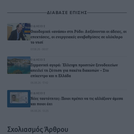
ΔΙΑΒΑΣΕ ΕΠΙΣΗΣ
ΕΙΔΉΣΕΙΣ
Οικοδομική «ανάσα» στη Ρόδο: Αυξάνονται οι άδειες, οι
επεκτάσεις, οι ενεργειακές αναβαθμίσεις σε ολόκληρο
το νησί
07.08.26 · 08:07
ΕΙΔΉΣΕΙΣ
Γερμανική αγορά: Έλλειψη προσιτών ξενοδοχείων
απειλεί τη ζήτηση για πακέτα διακοπών – Στο
επίκεντρο και η Ελλάδα
06.08.26 · 17:42
ΕΙΔΉΣΕΙΣ
Νέες ταυτότητες: Ποιοι πρέπει να τις αλλάξουν άμεσα
και ποιοι όχι
06.08.26 · 13:25
Σχολιασμός Άρθρου