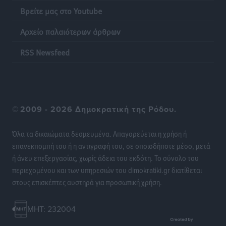
Βρείτε μας στο Youtube
Η Μανίσα πήρε Buie και Davis
Αθλητικά
•
πριν 19 ώρες
Αρχείο παλαιότερων άρθρων
Γ.Σ. Ηπιόνη: «Προπονητική ομάδα με εμπειρία,
RSS Newsfeed
επιστημονική γνώση και σύγχρονες μεθόδους»
Αθλητικά
•
πριν 19 ώρες
Α.Σ. Ρόδος: Ξανά στα «πράσινα» ο Νίκος Κοντίτσης
©
2009 - 2026 Δημοκρατική της Ρόδου.
Αθλητικά
•
πριν 19 ώρες
Όλα τα δικαιώματα δεσμευμένα. Απαγορεύεται η χρήση ή
Συναυλία Μάριου Φραγκούλη – Γιώργου Περρή στην
επανεκπομπή του ή η αντιγραφή του, σε οποιοδήποτε μέσο, μετά
Κάσο
ή άνευ επεξεργασίας, χωρίς άδεια του εκδότη. Το σύνολο του
Πολιτιστικά
•
πριν 19 ώρες
περιεχομένου και των υπηρεσιών του dimokratiki.gr διατίθεται
στους επισκέπτες αυστηρά για προσωπική χρήση.
Την άρση των εμποδίων για την άμεση λειτουργία του
βρεφονηπιακού σταθμού στην Κάσο, ζητά ο Μάνος
MHT: 232004
Κόνσολας