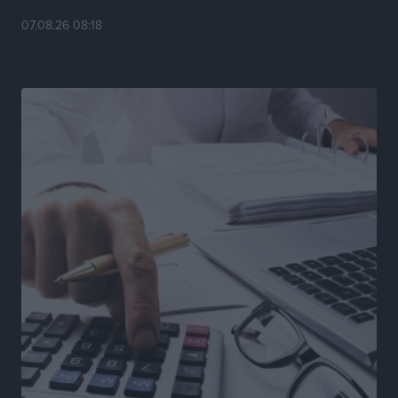
Τοπικές Ειδήσεις
•
πριν 15 ώρες
07.08.26 08:18
Συναυλία με τον Γιάννη Κότσιρα στις 21 Αυγούστου
Πολιτιστικά
•
πριν 15 ώρες
Έκτακτη συνεδρίαση της Δημοτικής Επιτροπής Ρόδου
αύριο Παρασκευή 7 Αυγούστου
Τοπικές Ειδήσεις
•
πριν 15 ώρες
ΑΕΡΑ: Δεν σταματάει να ενισχύεται, νέο απόκτημα ο
Μητρόπουλος
Αθλητικά
•
πριν 15 ώρες
Κλεάνθης: Δουλειές μετά ευχαριστιών στο γήπεδο,
ατομικό για δύο
Αθλητικά
•
πριν 15 ώρες
Φοίβος: Εν αναμονή του Νίκου Λαζίδη