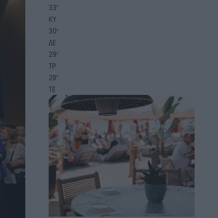
33
°
ΚΥ
30
°
ΔΕ
29
°
ΤΡ
28
°
ΤΕ