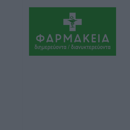
ΣΕΓΑΣ: Πιστώθηκαν τα έξοδα
μετακίνησης του Πανελληνίου
Πρωταθλήματος Κ20 στα σωματεία
Αθλητικά
•
πριν 4 ώρες
Ευρωπαϊκό Πρωτάθλημα Στίβου: Πότε
αγωνίζονται η Μαγκούλια, η
Σπανουδάκη και ο Κριτούλης
Αθλητικά
•
πριν 4 ώρες
Εθνική Παίδων: Ο Χριστοδούλου και η
καλύτερη φουρνιά των τελευταίων
ετών
Αθλητικά
•
πριν 4 ώρες
Διαγόρας: Ανανέωσε ο Μιχάλης
Χατζηγεωργίου
Αθλητικά
•
πριν 4 ώρες