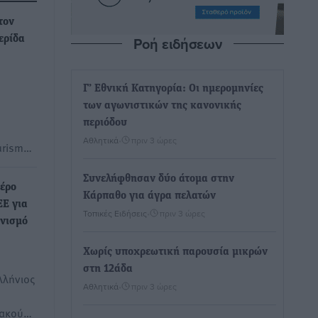
τον
Ροή ειδήσεων
ερίδα
Γ’ Εθνική Κατηγορία: Οι ημερομηνίες
των αγωνιστικών της κανονικής
περιόδου
Αθλητικά
•
πριν 3 ώρες
ourism…
Συνελήφθησαν δύο άτομα στην
Λέρο
Κάρπαθο για άγρα πελατών
ΕΕ για
Τοπικές Ειδήσεις
•
πριν 3 ώρες
ωνισμό
Χωρίς υποχρεωτική παρουσία μικρών
στη 12άδα
λλήνιος
Αθλητικά
•
πριν 3 ώρες
ιακού…