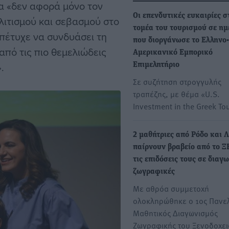
ία «δεν αφορά μόνο τον
Οι επενδυτικές ευκαιρίες σ
ολιτισμού και σεβασμού στο
τομέα του τουρισμού σε ημ
πέτυχε να συνδυάσει τη
που διοργάνωσε το Ελληνο-
πό τις πιο θεμελιώδεις
Αμερικανικό Εμπορικό
.
Επιμελητήριο
Σε συζήτηση στρογγυλής
τραπέζης, με θέμα «U.S.
Investment in the Greek T
2 μαθήτριες από Ρόδο και 
παίρνουν βραβείο από το Ξ
τις επιδόσεις τους σε διαγ
ζωγραφικές
Με αθρόα συμμετοχή
ολοκληρώθηκε ο 1ος Πανε
Μαθητικός Διαγωνισμός
Ζωγραφικής του Ξενοδοχε