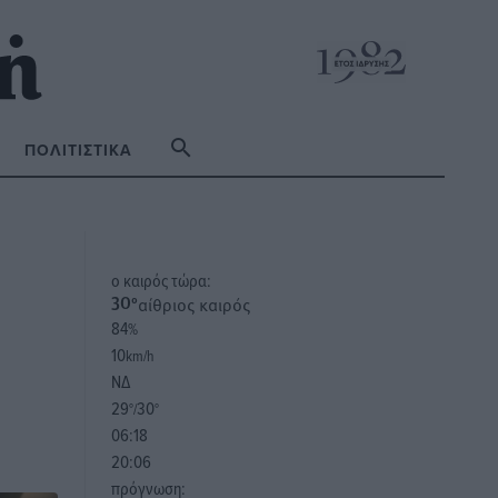
ΠΟΛΙΤΙΣΤΙΚΆ
o καιρός τώρα:
αίθριος καιρός
30
°
84
%
10
km/h
ΝΔ
29
30
°/
°
06:18
20:06
πρόγνωση: