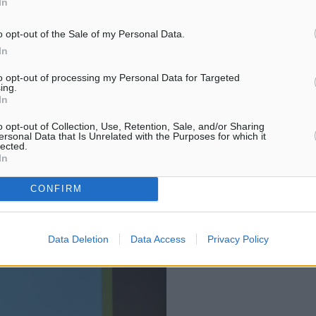
In
το επετειακό μήνυμα
ντας τον ρόλο του ως
o opt-out of the Sale of my Personal Data.
In
 του κλάδου, αλλά και τη
ς κουλτούρας και
to opt-out of processing my Personal Data for Targeted
ing.
In
o opt-out of Collection, Use, Retention, Sale, and/or Sharing
ersonal Data that Is Unrelated with the Purposes for which it
εχίσουν με έμπνευση και
lected.
ημέρα αποτελεί γιορτή για
In
ια τα παιδιά μας.
CONFIRM
Data Deletion
Data Access
Privacy Policy