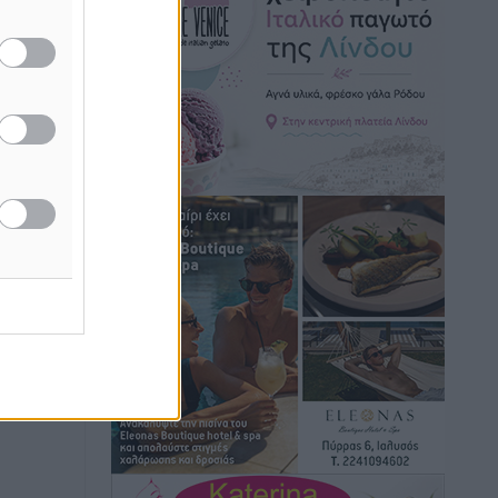
Ειδήσεις
•
πριν 4 ώρες
Γ. Χατζημάρκος: “Δύο μεγάλες
δεσμεύσεις Γεωργιάδη” – Κίνητρα για
τους γιατρούς των νησιών και
συνεργασία Ρόδου με το Αττικόν για το
Ακτινοθεραπευτικό
Τοπικές Ειδήσεις
•
πριν 4 ώρες
Σούπερ μάρκετ: Διευρύνεται η εθνική
πρωτοβουλία για τις τιμές – Eρχονται
νέες συμμετοχές εταιρειών
Ειδήσεις
•
πριν 4 ώρες
Συνελήφθησαν έξι άτομα για
ηχορύπανση από καταστήματα στο
Νότιο Αιγαίο