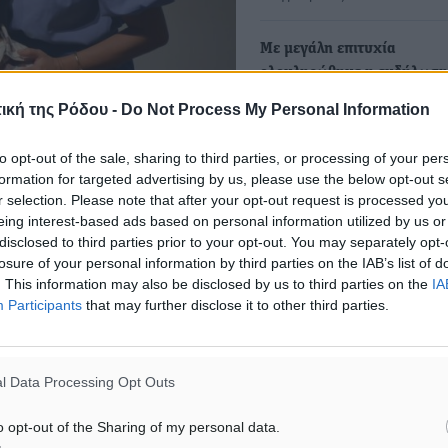
Με μεγάλη επιτυχία
ολοκληρώθηκε η εκδήλωση
διοργάνωσε η Ένωση Ξενο
ική της Ρόδου -
Do Not Process My Personal Information
Κω
Με μεγάλη επιτυχία
to opt-out of the sale, sharing to third parties, or processing of your per
ολοκληρώθηκε η εκδήλωσ
formation for targeted advertising by us, please use the below opt-out s
ιδιών αποτυπώνεται η
πραγματοποίησε στις 2 & 
r selection. Please note that after your opt-out request is processed y
eing interest-based ads based on personal information utilized by us or
 τους αντίληψη για το πώς
disclosed to third parties prior to your opt-out. You may separately opt-
ι τους επισκέπτες της από
Αθρόα συμμετοχή στην εκ
losure of your personal information by third parties on the IAB’s list of
ειώνοντας ότι πέρα από τη
για την εφαρμογή της Ψηφ
. This information may also be disclosed by us to third parties on the
IA
Participants
that may further disclose it to other third parties.
Κάρτας Εργασίας στον του
 προσπάθεια να αποδοθούν
που διοργάνωσε η ΕΞΡ
ο σεβασμός προς τον τόπο
• Παραμένει ο προβληματι
l Data Processing Opt Outs
για την εφαρμογή του μέτρ
Μηλαπίδης: «Ο…
o opt-out of the Sharing of my personal data.
90 χρόνια του