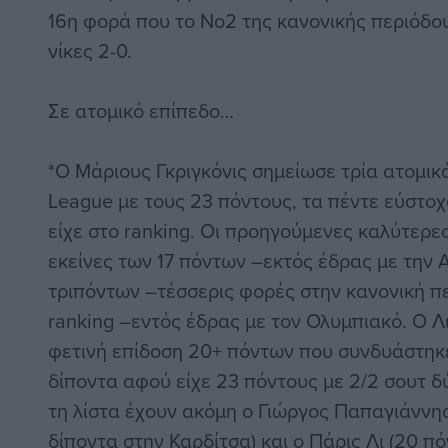
16η φορά που το Νο2 της κανονικής περιόδου
νίκες 2-0.
Σε ατομικό επίπεδο…
*Ο Μάριους Γκριγκόνις σημείωσε τρία ατομικ
League με τους 23 πόντους, τα πέντε εύστοχ
είχε στο ranking. Οι προηγούμενες καλύτερες
εκείνες των 17 πόντων –εκτός έδρας με την 
τριπόντων –τέσσερις φορές στην κανονική περ
ranking –εντός έδρας με τον Ολυμπιακό. Ο Λ
φετινή επίδοση 20+ πόντων που συνδυάστηκ
δίποντα αφού είχε 23 πόντους με 2/2 σουτ δ
τη λίστα έχουν ακόμη ο Γιώργος Παπαγιάννης
δίποντα στην Καρδίτσα) και ο Πάρις Λι (20 π