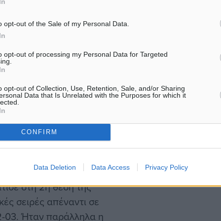
In
όταν και καθιερώθηκε το
η τη σεζόν 2016-17- αυτή
o opt-out of the Sale of my Personal Data.
In
με «σκούπα» (2-0).
to opt-out of processing my Personal Data for Targeted
ing.
σεων των ομάδων που
In
η σε σύνολο 74
o opt-out of Collection, Use, Retention, Sale, and/or Sharing
ersonal Data that Is Unrelated with the Purposes for which it
lected.
In
νες σειρές προημιτελικών
CONFIRM
σαν στα ημιτελικά με σκορ
Data Deletion
Data Access
Privacy Policy
τισε στη 2η θέση της
κές σειρές απέναντι σε
02-03. Ήταν παράλληλα η