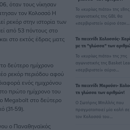
06, όταν τους νίκησαν
Το «κυρίως πιάτο» της 18ης
ράτησαν τον Κολοσσό H
αγωνιστικής της GBL θα
εί ρεκόρ στην ιστορία των
«σερβιριστεί» αύριο όταν…
εί από 53 πόντους στο
και στο εκτός έδρας ματς
Το παιχνίδι Κολοσσός- Καρ
με τη "γλώσσα" των αριθμ
Το «κυρίως πιάτο» της 7ης
αγωνιστικής της Basket Le
το δεύτερο ημίχρονο
«σερβιριστεί» αύριο…
 νέο ρεκόρ περιόδου αφού
 διαφορά ενός ημιχρόνου
Το παιχνίδι Μαρούσι- Κολο
στο πρώτο ημίχρονο του
τη γλώσσα των αριθμών!
ιο Megabolt στο δεύτερο
Ο Σωτήρης Μπιλλής που
ό (31-59).
πραγματοποιεί μία καλή σε
τον Κολοσσό του…
νου ο Παναθηναϊκός