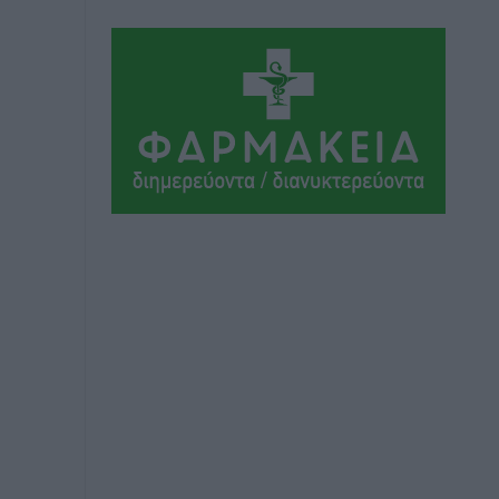
Τοπικές Ειδήσεις
•
πριν 6 ώρες
Ακαθάριστα οικόπεδα: Τι γίνεται όταν
ο ιδιοκτήτης δεν τα καθαρίσει – Πώς
κινούνται δήμοι και ΠΣ, ποιος
πληρώνει τον λογαριασμό
Τοπικές Ειδήσεις
•
πριν 6 ώρες
Πού κινούνται οι κρατήσεις last
minute σε Ελλάδα από Γερμανούς
Ειδήσεις
•
πριν 6 ώρες
Οδηγός στη Ρόδο τράκαρε σταθμευμένο
αυτοκίνητο, παρέσυρε 72χρονο και
διέφυγε
Τοπικές Ειδήσεις
•
πριν 6 ώρες
Το νέο Ειδικό Χωροταξικό για τον