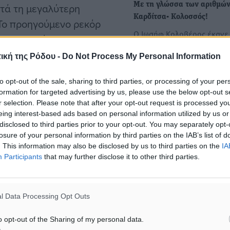
Με τη γλώσσα των αριθμών
στά τη μεγαλύτερη
Καρδίτσα- Κολοσσός!
 Το προηγούμενο ρεκόρ
Ο Ιωσήφ Κολοβέρος έκανε 
 ο Κολοσσός H Hotels
παραγωγική από τις 13 εμφ
ική της Ρόδου -
Do Not Process My Personal Information
του…
to opt-out of the sale, sharing to third parties, or processing of your per
μείωσε το δεύτερο
formation for targeted advertising by us, please use the below opt-out s
 League, αφού έκανε ένα
r selection. Please note that after your opt-out request is processed y
7-45 του 21:58. Το ρεκόρ
eing interest-based ads based on personal information utilized by us or
disclosed to third parties prior to your opt-out. You may separately opt-
ένα 23-0 στο τελευταίο
losure of your personal information by third parties on the IAB’s list of
ην Καρδίτσα Βιολογικό
. This information may also be disclosed by us to third parties on the
IA
Participants
that may further disclose it to other third parties.
στορία των πλέι οφ…
l Data Processing Opt Outs
o opt-out of the Sharing of my personal data.
υς από τους κανόνες των