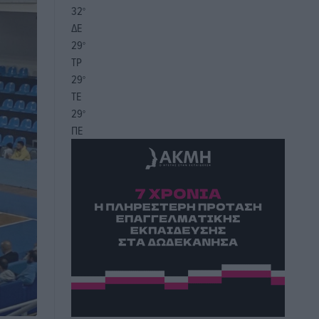
32
°
ΔΕ
29
°
ΤΡ
29
°
ΤΕ
29
°
ΠΕ