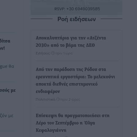
Ροή ειδήσεων
Αποκαλυπτήρια για την «Ατζέντα
δίτσα
2030» από το βήμα της ΔΕΘ
ών!
Ειδήσεις
•
πριν 1 ώρα
ague θα
Από την παράδοση της Ρόδου στα
ερευνητικά εργαστήρια: Το μελεκούνι
αποκτά διεθνές επιστημονικό
σσός με
ενδιαφέρον
Πολιτιστικά
•
πριν 2 ώρες
ζόν με
Επίσκεψη θα πραγματοποιήσει στη
Λέρο τον Σεπτέμβριο η Όλγα
Κεφαλογιάννη