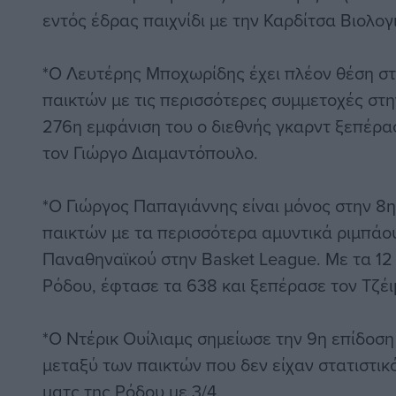
εντός έδρας παιχνίδι με την Καρδίτσα Βιολογ
*Ο Λευτέρης Μποχωρίδης έχει πλέον θέση στ
παικτών με τις περισσότερες συμμετοχές στη
276η εμφάνιση του ο διεθνής γκαρντ ξεπέρα
τον Γιώργο Διαμαντόπουλο.
*Ο Γιώργος Παπαγιάννης είναι μόνος στην 8η
παικτών με τα περισσότερα αμυντικά ριμπάου
Παναθηναϊκού στην Basket League. Με τα 12
Ρόδου, έφτασε τα 638 και ξεπέρασε τον Τζέιμ
*Ο Ντέρικ Ουίλιαμς σημείωσε την 9η επίδοση
μεταξύ των παικτών που δεν είχαν στατιστικ
ματς της Ρόδου με 3/4.