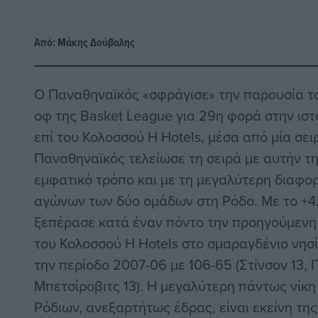
Από:
Μάκης Δούβαλης
Ο Παναθηναϊκός «σφράγισε» την παρουσία το
οφ της Basket League για 29η φορά στην ιστ
επί του Κολοσσού H Hotels, μέσα από μία σε
Παναθηναϊκός τελείωσε τη σειρά με αυτήν τη
εμφατικό τρόπο και με τη μεγαλύτερη διαφορ
αγώνων των δύο ομάδων στη Ρόδο. Με το +42
ξεπέρασε κατά έναν πόντο την προηγούμενη 
του Κολοσσού H Hotels στο σμαραγδένιο νησί,
την περίοδο 2007-06 με 106-65 (Στίνσον 13, Γι
Μπετσίροβιτς 13). Η μεγαλύτερη πάντως νίκη
Ρόδιων, ανεξαρτήτως έδρας, είναι εκείνη τη