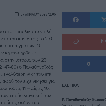
27 ΑΠΡΙΛΊΟΥ 2023 12:06
υ στα ημιτελικά των πλέι
ορία του κάνοντας το 2-0
ιρά επιτευγμάτων. Ο
 νίκη που ήρθε με
ά στην ιστορία των 23
0
 (47-89) ο Παναθηναϊκός
μεγαλύτερη νίκη του επί
 αφού τον είχε νικήσει για
ΣΧΕΤΙΚΆ
οσίποβιτς 11 – Ζίζιτς 16,
 των «πράσινων» επί των
Το Παναθηναϊκός- Κολοσσό
ς πρώτης σεζόν του
"γλώσσα" των αριθμών!