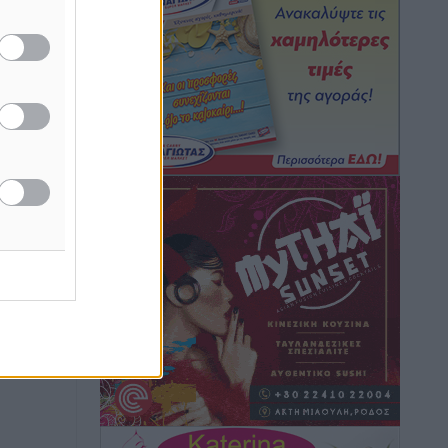
Καιρός: Επιμένουν οι υψηλές
θερμοκρασίες – Ισχυρά μελτέμια έως 9
μποφόρ, σε «Red Code» 6 περιοχές
Τοπικές Ειδήσεις
•
πριν 5 ώρες
Τα φοιτητικά ενοίκια «τινάζουν στον
αέρα» τους οικογενειακούς
προϋπολογισμούς
Ειδήσεις
•
πριν 5 ώρες
Δύο νέοι ξενώνες παραδόθηκαν στις
Ένοπλες Δυνάμεις στη νήσο Ρω
Τοπικές Ειδήσεις
•
πριν 5 ώρες
Συνεχίζεται η έξοδος του Αυγούστου –
Πάνω από 34.000 αναχωρούν σήμερα
μόνο από τον Πειραιά