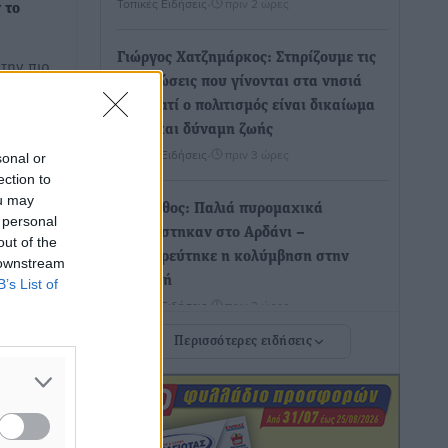
Τοπικές Ειδήσεις
•
πριν 2 ώρες
 το
Γιώργος Χατζημάρκος: Στηρίζουμε τις
την πιο
εκδηλώσεις που γίνονται στα νησιά
ανίσεις
μας γιατί ο πολιτισμός είναι δικαίωμα
όλων και δύναμη ζωής
Τοπικές Ειδήσεις
•
πριν 3 ώρες
sonal or
ection to
ou may
Κάρπαθος: Παλιά πυρομαχικά
 personal
εντοπίστηκαν στο Αρδάνι –
out of the
Απαγορεύτηκε η κολύμβηση στην
 downstream
περιοχή
B’s List of
Τοπικές Ειδήσεις
•
πριν 3 ώρες
Περισσότερες ειδήσεις
Τουρνάς για φωτιές: «Κανένα
περιθώριο εφησυχασμού» – Σε πλήρη
ετοιμότητα ο μηχανισμός
Ειδήσεις
•
πριν 4 ώρες