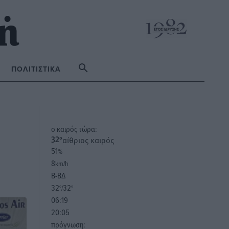
ΠΟΛΙΤΙΣΤΙΚΆ
o καιρός τώρα:
αίθριος καιρός
32
°
51
%
8
km/h
Β-ΒΔ
32
32
°/
°
06:19
20:05
πρόγνωση: