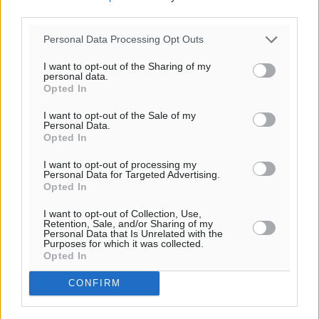
third parties.
Συναυλία με τον Γιάννη Κότσιρα στις 21 Αυγούστου
Personal Data Processing Opt Outs
Πολιτιστικά
•
πριν 23 λεπτά
I want to opt-out of the Sharing of my
personal data.
Έκτακτη συνεδρίαση της Δημοτικής Επιτροπής Ρόδου
Opted In
αύριο Παρασκευή 7 Αυγούστου
I want to opt-out of the Sale of my
Τοπικές Ειδήσεις
•
πριν 27 λεπτά
Personal Data.
Opted In
ΑΕΡΑ: Δεν σταματάει να ενισχύεται, νέο απόκτημα ο
I want to opt-out of processing my
Personal Data for Targeted Advertising.
Μητρόπουλος
Opted In
Αθλητικά
•
πριν 43 λεπτά
I want to opt-out of Collection, Use,
Retention, Sale, and/or Sharing of my
Κλεάνθης: Δουλειές μετά ευχαριστιών στο γήπεδο,
Personal Data that Is Unrelated with the
Purposes for which it was collected.
ατομικό για δύο
Opted In
Αθλητικά
•
πριν 44 λεπτά
CONFIRM
Περισσότερες ειδήσεις
Φοίβος: Εν αναμονή του Νίκου Λαζίδη