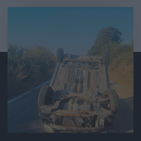
Αθλητικά
•
πριν 4 ώρες
Οικονομική ενίσχυση για συντήρηση στο κλειστό της
Καρπάθου
Αθλητικά
•
πριν 4 ώρες
Στάθης Αντωνάς: Ένα βήμα πριν από επαγγελματικό
συμβόλαιο πυγμαχίας με MTGP και BXGP για Ευρώπη
και Αυστραλία
Αθλητικά
•
πριν 4 ώρες
ΚΑΕ Κολοσσός: Τα… ευρωπαϊκά εισιτήρια διαρκείας
Αθλητικά
•
πριν 4 ώρες
Ιπποκράτης: Ανανέωσε η Νίκη Καρτσαμάρη
Αθλητικά
•
πριν 4 ώρες