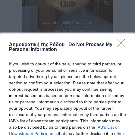
Ροή ειδήσεων
Δημοκρατική της Ρόδου -
Do Not Process My
Personal Information
Αυτοκίνητο μπήκε παράνομα σε μονόδρομο στο
If you wish to opt-out of the sale, sharing to third parties, or
processing of your personal or sensitive information for
Μαστιχάρι – Αναποδογύρισε όχημα με μητέρα και
targeted advertising by us, please use the below opt-out
5χρονο παιδί
section to confirm your selection. Please note that after your
Τοπικές Ειδήσεις
•
πριν 6 λεπτά
opt-out request is processed you may continue seeing
interest-based ads based on personal information utilized by
“Η Ευρώπη αντιμετώπιζε το προσφυγικό σαν ταινία
us or personal information disclosed to third parties prior to
your opt-out. You may separately opt-out of the further
τρόμου” – Η συγκλονιστική μαρτυρία της Χαρούλας
disclosure of your personal information by third parties on the
Γιασιράνη στον RV για τα γεγονότα που οδήγησαν στο
IAB’s list of downstream participants. This information may
Σύμφωνο της Λέρου
also be disclosed by us to third parties on the
IAB’s List of
Τοπικές Ειδήσεις
•
πριν 14 λεπτά
Downstream Participants
that may further disclose it to other