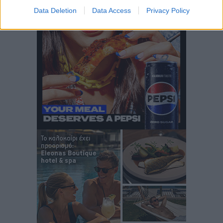
Αθλητικά
•
πριν 46 λεπτά
Data Deletion
Data Access
Privacy Policy
Ιάλυσος Β’: Νωρίς νωρίς μπήκαν στα βάσανα της
προετοιμασίας
Αθλητικά
•
πριν 47 λεπτά
Εθνικός Αρχίπολης: Μεγάλο βήμα προόδου η ίδρυση
Ακαδημίας
Αθλητικά
•
πριν 51 λεπτά
Ιππότες: Με το βλέμμα στραμμένο στο μέλλον
Αθλητικά
•
πριν 52 λεπτά
ΠΑΜΕ ΣΤΟΙΧΗΜΑ: Περισσότερα από 95 εκατομμύρια
ευρώ σε κέρδη μοίρασε τον Ιούλιο
Αθλητικά
•
πριν 1 ώρα
Ολοκλήρωση του έργου αναβάθμισης των