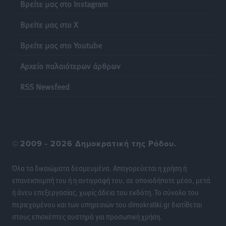
Βρείτε μας στο Instagram
Βρείτε μας στο X
Στη διαδικασία της απευθείας διαπραγμάτευσης ο
Δήμος Ρόδου για τη ναυαγοσωστική κάλυψη των
Βρείτε μας στο Youtube
παραλιών
Τοπικές Ειδήσεις
•
πριν 9 ώρες
Αρχείο παλαιότερων άρθρων
RSS Newsfeed
Στο Αυτόφωρο 47χρονος που φέρεται να απείλησε τη
70χρονη μητέρα του όταν εκείνη αρνήθηκε να του
δώσει χρήματα για ναρκωτικά
Τοπικές Ειδήσεις
•
πριν 9 ώρες
©
2009 - 2026 Δημοκρατική της Ρόδου.
Ασφαλιστικά μέτρα από το Ελληνικό Δημόσιο κατά
του 39χρονου για τις δολιοφθορές στο Radar
Όλα τα δικαιώματα δεσμευμένα. Απαγορεύεται η χρήση ή
Ατάβυρου
επανεκπομπή του ή η αντιγραφή του, σε οποιοδήποτε μέσο, μετά
Τοπικές Ειδήσεις
•
πριν 9 ώρες
ή άνευ επεξεργασίας, χωρίς άδεια του εκδότη. Το σύνολο του
περιεχομένου και των υπηρεσιών του dimokratiki.gr διατίθεται
στους επισκέπτες αυστηρά για προσωπική χρήση.
Το πρώτο «βραχιολάκι» στα Δωδεκάνησα ανοίγει την