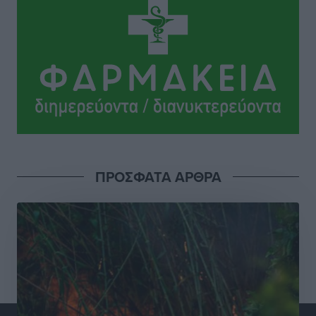
Γ. Χατζημάρκος: “Δύο μεγάλες δεσμεύσεις
Γεωργιάδη” – Κίνητρα για τους γιατρούς των νησιών
και συνεργασία Ρόδου με το Αττικόν για το
Ακτινοθεραπευτικό
Τοπικές Ειδήσεις
•
πριν 10 ώρες
Σούπερ μάρκετ: Διευρύνεται η εθνική πρωτοβουλία
για τις τιμές – Eρχονται νέες συμμετοχές εταιρειών
Ειδήσεις
•
πριν 10 ώρες
ΠΡΟΣΦΑΤΑ ΑΡΘΡΑ
Συνελήφθησαν έξι άτομα για ηχορύπανση από
καταστήματα στο Νότιο Αιγαίο
Τοπικές Ειδήσεις
•
πριν 10 ώρες
15 Αυγούστου 2026: Πώς θα πληρωθούν όσοι
εργαστούν την αργία – Τι ισχύει για πενθήμερο,
εξαήμερο και άδειες