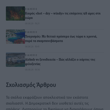
ΕΙΔΉΣΕΙΣ
Καιρός «hot – dry – windy» τις επόμενες 48 ώρες στη
χώρα
08.08.26 · 19:21
ΕΙΔΉΣΕΙΣ
Τουρισμός: Με θετικό πρόσημο έως τώρα η χρονιά,
παρά τα σκαμπανεβάσματα
08.08.26 · 18:41
ΕΙΔΉΣΕΙΣ
Airbnb vs ξενοδοχεία – Πώς αλλάζει ο χάρτης της
φιλοξενίας
08.08.26 · 18:30
Σχολιασμός Άρθρου
Τα σχόλια εκφράζουν αποκλειστικά τον εκάστοτε
σχολιαστή. Η Δημοκρατική δεν υιοθετεί αυτές τις
απόψεις. Διατηρούμε το δικαίωμα να διαγράψουμε όποια