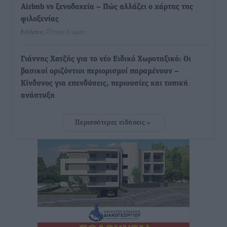
Airbnb vs ξενοδοχεία – Πώς αλλάζει ο χάρτης της
φιλοξενίας
Ειδήσεις
•
πριν 3 ώρες
Γιάννης Χατζής για το νέο Ειδικό Χωροταξικό: Οι
βασικοί οριζόντιοι περιορισμοί παραμένουν –
Κίνδυνος για επενδύσεις, περιουσίες και τοπική
ανάπτυξη
Τοπικές Ειδήσεις
•
πριν 3 ώρες
Περισσότερες ειδήσεις
Ευ. Τουρνάς: Απέναντι σε ακραία καιρικά φαινόμενα
δεν υπάρχουν περιθώρια εφησυχασμού
Ειδήσεις
•
πριν 3 ώρες
Στον Άγιο Νικόλαο Χάλκης ανοίγει ξανά το
ανανεωμένο εκκλησιαστικό μουσείο από τη Λέσχη
Lions Χάλκης
Τοπικές Ειδήσεις
•
πριν 3 ώρες