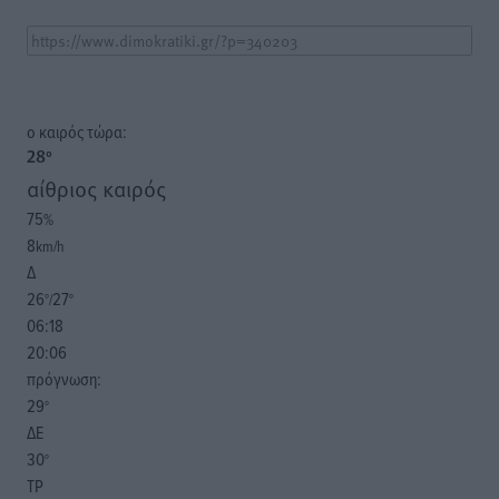
o καιρός τώρα:
28
°
αίθριος καιρός
75
%
8
km/h
Δ
26
27
°/
°
06:18
20:06
πρόγνωση:
29
°
ΔΕ
30
°
ΤΡ