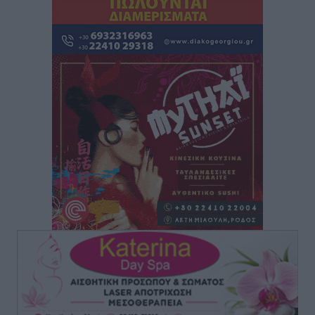
Ρόδος: «Βουλιάζει» από τουρίστες – Πάνω από 1 εκατ.
επιβάτες και 55 κρουαζιερόπλοια
Τοπικές Ειδήσεις
•
πριν 3 ώρες
Γ’ Εθνική Κατηγορία: Οι ημερομηνίες των
αγωνιστικών της κανονικής περιόδου
Αθλητικά
•
πριν 9 ώρες
Συνελήφθησαν δύο άτομα στην Κάρπαθο για άγρα
πελατών
Τοπικές Ειδήσεις
•
πριν 9 ώρες
Χωρίς υποχρεωτική παρουσία μικρών στη 12άδα
Αθλητικά
•
πριν 9 ώρες
Ο Πελεκάνος, οι ανεμογεννήτριες και μια κοινότητα