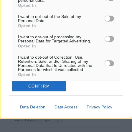
personal data.
Opted In
Καιρός «hot – dry – windy» τις επόμενες 48 ώρες στη
χώρα
I want to opt-out of the Sale of my
Personal Data.
Ειδήσεις
•
πριν 2 ώρες
Opted In
I want to opt-out of processing my
Δύο σχολεία της Λέρου αλλάζουν όψη με δωρεά
Personal Data for Targeted Advertising.
αγάπης για τα παιδιά
Opted In
Τοπικές Ειδήσεις
•
πριν 3 ώρες
I want to opt-out of Collection, Use,
Retention, Sale, and/or Sharing of my
Personal Data that Is Unrelated with the
Τουρισμός: Με θετικό πρόσημο έως τώρα η χρονιά,
Purposes for which it was collected.
Opted In
παρά τα σκαμπανεβάσματα
Ειδήσεις
•
πριν 3 ώρες
CONFIRM
Χαρ. Ναβροζίδης στον RV «Σε τρία χρόνια θα είμαστε
η πιο ψηφιακή Περιφέρεια της χώρας» Δημοπρατείται
Data Deletion
Data Access
Privacy Policy
το έργο ψηφιακού μετασχηματισμού
Τοπικές Ειδήσεις
•
πριν 3 ώρες