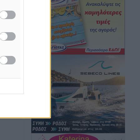
Ειδήσεις
•
πριν 5 ώρες
Γ. Χατζημάρκος: “Δύο μεγάλες
δεσμεύσεις Γεωργιάδη” – Κίνητρα για
ή της
τους γιατρούς των νησιών και
ίδες
συνεργασία Ρόδου με το Αττικόν για το
του
Ακτινοθεραπευτικό
Τοπικές Ειδήσεις
•
πριν 5 ώρες
ος το
Σούπερ μάρκετ: Διευρύνεται η εθνική
πρωτοβουλία για τις τιμές – Eρχονται
νέες συμμετοχές εταιρειών
Ειδήσεις
•
πριν 5 ώρες
Συνελήφθησαν έξι άτομα για
ηχορύπανση από καταστήματα στο
Νότιο Αιγαίο