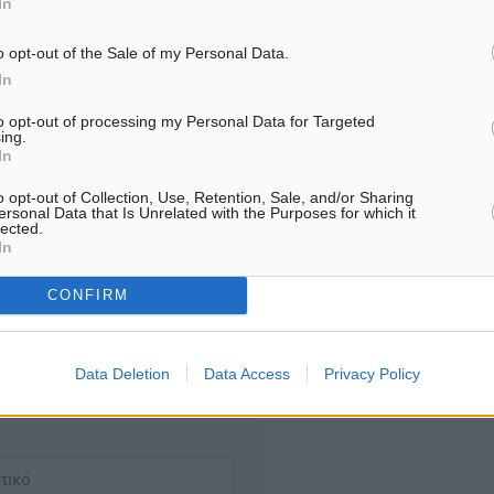
In
o opt-out of the Sale of my Personal Data.
Υπενθύμιση:
In
Για την μερική αναπαραγωγ
ή. Η Δημοκρατική δεν υιοθετεί
to opt-out of processing my Personal Data for Targeted
ing.
είδησης από άλλες ιστοσελ
υμε όποια σχόλια θεωρούμε
In
είναι απαραίτητη η χρήση 
οίηση. Χρήστες που δεν τηρούν
παρακάτω παρεχόμενου
o opt-out of Collection, Use, Retention, Sale, and/or Sharing
ersonal Data that Is Unrelated with the Purposes for which it
συνδέσμου παραπομπής πρ
lected.
άρθρο της Δημοκρατικής.
In
CONFIRM
Data Deletion
Data Access
Privacy Policy
λή του σχολίου.