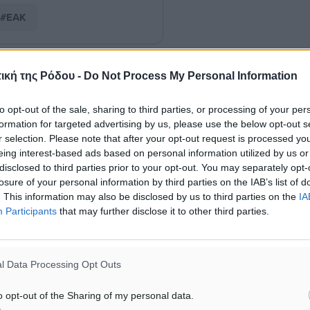
#ΕΑΚ
ική της Ρόδου -
Do Not Process My Personal Information
ματα αναζήτησης
to opt-out of the sale, sharing to third parties, or processing of your per
ε μας στο Google News ★ ↗
formation for targeted advertising by us, please use the below opt-out s
r selection. Please note that after your opt-out request is processed y
ήστε
eing interest-based ads based on personal information utilized by us or
disclosed to third parties prior to your opt-out. You may separately opt-
losure of your personal information by third parties on the IAB’s list of
. This information may also be disclosed by us to third parties on the
IA
Participants
that may further disclose it to other third parties.
ΙΑΒΑΣΕ ΕΠΙΣΗΣ
ΑΘΛΗΤΙΚΆ
ΑΘΛΗΤΙΚΆ
Χωρίς υποχρεωτική παρουσία
ΣΕΓΑΣ: Πιστώθηκαν τα έξο
l Data Processing Opt Outs
μικρών στη 12άδα
μετακίνησης του Πανελλη
Πρωταθλήματος Κ20 στα σ
8.08.26 · 12:00
o opt-out of the Sharing of my personal data.
08.08.26 · 10:51