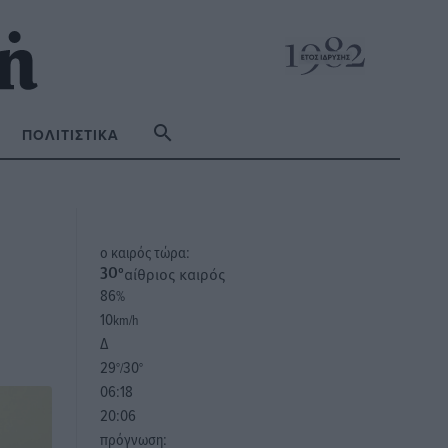
ΠΟΛΙΤΙΣΤΙΚΆ
o καιρός τώρα:
αίθριος καιρός
30
°
86
%
10
km/h
Δ
29
30
°/
°
06:18
20:06
πρόγνωση: