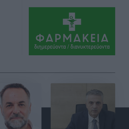
ΣΕΓΑΣ: Πιστώθηκαν τα έξοδα
μετακίνησης του Πανελληνίου
Πρωταθλήματος Κ20 στα σωματεία
Αθλητικά
•
πριν 6 ώρες
Ευρωπαϊκό Πρωτάθλημα Στίβου: Πότε
αγωνίζονται η Μαγκούλια, η
Σπανουδάκη και ο Κριτούλης
Αθλητικά
•
πριν 6 ώρες
Εθνική Παίδων: Ο Χριστοδούλου και η
καλύτερη φουρνιά των τελευταίων
ετών
Αθλητικά
•
πριν 6 ώρες
Διαγόρας: Ανανέωσε ο Μιχάλης
Χατζηγεωργίου
Αθλητικά
•
πριν 6 ώρες