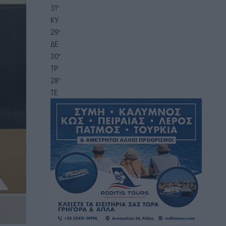
31
°
ΚΥ
29
°
ΔΕ
30
°
ΤΡ
28
°
ΤΕ