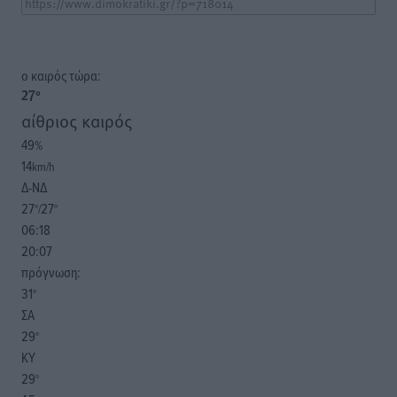
o καιρός τώρα:
27
°
αίθριος καιρός
49
%
14
km/h
Δ-ΝΔ
27
27
°/
°
06:18
20:07
πρόγνωση:
31
°
ΣΑ
29
°
ΚΥ
29
°