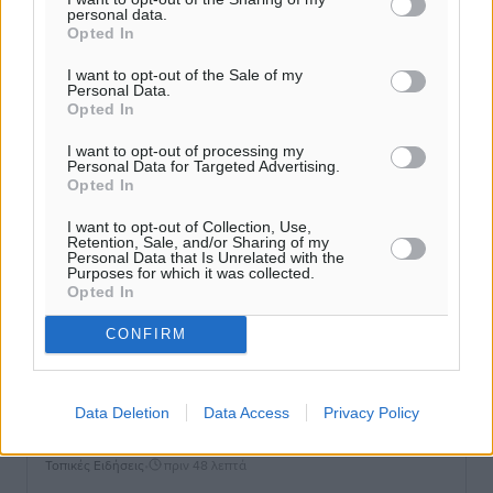
personal data.
Ρόδου: «Η πολιτική βούληση είναι η ενίσχυση, όχι η
Opted In
αφαίρεση»
Τοπικές Ειδήσεις
•
πριν 41 λεπτά
I want to opt-out of the Sale of my
Personal Data.
Opted In
Αρνείται τα πάντα ο 53χρονος φερόμενος ως λογιστής
I want to opt-out of processing my
και μιλά για σκευωρία γνωστών μεταξύ τους
Personal Data for Targeted Advertising.
Opted In
καταγγελλόντων
Τοπικές Ειδήσεις
•
πριν 45 λεπτά
I want to opt-out of Collection, Use,
Retention, Sale, and/or Sharing of my
Personal Data that Is Unrelated with the
Δήμος Ρόδου: Επήλθε συμβιβασμός με την οικογένεια
Purposes for which it was collected.
Opted In
του θύματος του σοκαριστικού θανατηφόρου
τροχαίου του 2014
CONFIRM
Ρεπορτάζ
•
πριν 46 λεπτά
Απορρίφθηκε η προσωρινή διαταγή κατά του
Data Deletion
Data Access
Privacy Policy
39χρονου για τις δολιοφθορές στο Radar Ατάβυρου
Τοπικές Ειδήσεις
•
πριν 48 λεπτά