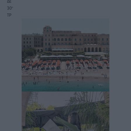
ΔΕ
30
°
ΤΡ