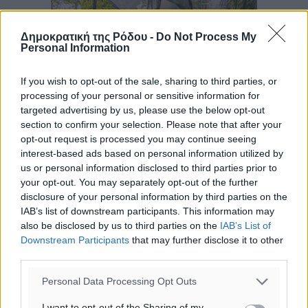
Δημοκρατική της Ρόδου -
Do Not Process My
Personal Information
If you wish to opt-out of the sale, sharing to third parties, or
processing of your personal or sensitive information for
targeted advertising by us, please use the below opt-out
section to confirm your selection. Please note that after your
opt-out request is processed you may continue seeing
interest-based ads based on personal information utilized by
us or personal information disclosed to third parties prior to
your opt-out. You may separately opt-out of the further
disclosure of your personal information by third parties on the
IAB’s list of downstream participants. This information may
also be disclosed by us to third parties on the
IAB’s List of
Downstream Participants
that may further disclose it to other
third parties.
Ροή ειδήσεων
Personal Data Processing Opt Outs
Ενίσχυση των υπηρεσιών υγείας στο αεροδρόμιο της
I want to opt-out of the Sharing of my