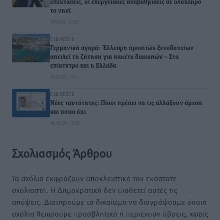
επεκτάσεις, οι ενεργειακές αναβαθμίσεις σε ολόκληρο
το νησί
07.08.26 · 08:07
ΕΙΔΉΣΕΙΣ
Γερμανική αγορά: Έλλειψη προσιτών ξενοδοχείων
απειλεί τη ζήτηση για πακέτα διακοπών – Στο
επίκεντρο και η Ελλάδα
06.08.26 · 17:42
ΕΙΔΉΣΕΙΣ
Νέες ταυτότητες: Ποιοι πρέπει να τις αλλάξουν άμεσα
και ποιοι όχι
06.08.26 · 13:25
Σχολιασμός Άρθρου
Τα σχόλια εκφράζουν αποκλειστικά τον εκάστοτε
σχολιαστή. Η Δημοκρατική δεν υιοθετεί αυτές τις
απόψεις. Διατηρούμε το δικαίωμα να διαγράψουμε όποια
σχόλια θεωρούμε προσβλητικά ή περιέχουν ύβρεις, χωρίς