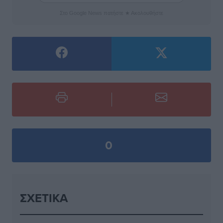
Στο Google News πατήστε ★ Ακολουθήστε
0
ΣΧΕΤΙΚΆ