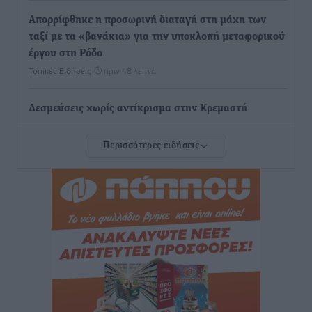
Απορρίφθηκε η προσωρινή διαταγή στη μάχη των
ταξί με τα «βανάκια» για την υποκλοπή μεταφορικού
έργου στη Ρόδο
Τοπικές Ειδήσεις
•
πριν 48 λεπτά
Δεσμεύσεις χωρίς αντίκρισμα στην Κρεμαστή
Τοπικές Ειδήσεις
•
πριν 50 λεπτά
Περισσότερες ειδήσεις
Τσαμπίκος Καραγιάννης: «Ο πρωτογενής τομέας
μπορεί να αποτελέσει τη δεύτερη μεγάλη δύναμη της
Ρόδου»
Ρεπορτάζ
•
πριν 50 λεπτά
Οικοδομική «ανάσα» στη Ρόδο: Αυξάνονται οι άδειες,
οι επεκτάσεις, οι ενεργειακές αναβαθμίσεις σε
ολόκληρο το νησί
Ειδήσεις
•
πριν 51 λεπτά