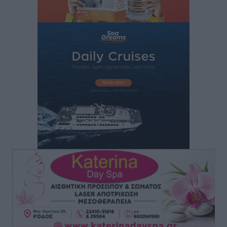
Στη Ρόδο απολαμβάνει τις καλοκαιρινές της διακοπές
η Φαίη Σκορδά
Τοπικές Ειδήσεις
•
πριν 53 λεπτά
Χειρουργικές ομάδες στην Κάλυμνο: Το νέο μοντέλο
του ΕΣΥ φέρνει τις επεμβάσεις κοντά στους νησιώτες
Ρεπορτάζ
•
πριν 55 λεπτά
Οι χειροπέδες στην Πάρο έδεσαν τα χέρια όλης της
Αυτοδιοίκησης
Δημο-Κρίσεις
•
πριν 56 λεπτά
Δωρεάν τριήμερη κτηνιατρική δράση στη Μεγίστη,
από τη Λέσχη Lions Καστελλορίζου
Ρεπορτάζ
•
πριν 56 λεπτά