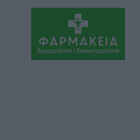
Αθλητικά
•
πριν 6 ώρες
Συνελήφθη 37χρονη στη Ρόδο γιατί
είχε αφήσει τα τρία ανήλικα παιδιά της
χωρίς επιτήρηση
Τοπικές Ειδήσεις
•
πριν 6 ώρες
Σταυρός Καλυθιών: Απέκτησε την
Φωτεινή Πιζάνια
Αθλητικά
•
πριν 7 ώρες
Το Yucatan Show έρχεται στη Ρόδο με
τον Frankie Lluc
Πολιτιστικά
•
πριν 7 ώρες
Σι Τζέι Χάρις: «Να πανηγυρίσουμε
πολλές νίκες μαζί»