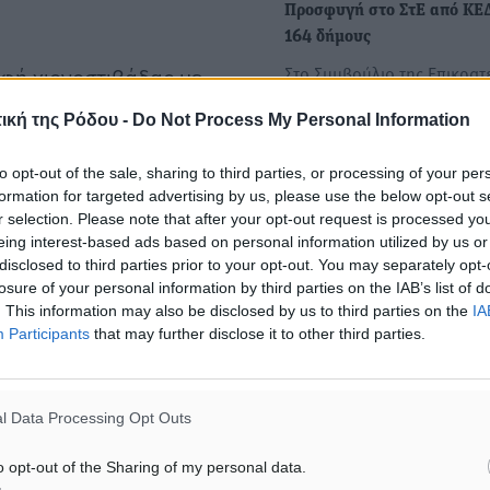
Προσφυγή στο ΣτΕ από ΚΕ
164 δήμους
Στο Συμβούλιο της Επικρατ
φή χιονοστιβάδας με
(ΣτΕ) προσέφυγαν η Κεντρι
και «επιδρομή στην Τοπική
ική της Ρόδου -
Do Not Process My Personal Information
Ένωση Δήμων Ελλάδος
νος δήμαρχος Λαρισαίων,
(ΚΕΔΕ) και 164 δήμοι της χ
 ακόμα και ο τρόπος
to opt-out of the sale, sharing to third parties, or processing of your per
κατά…
formation for targeted advertising by us, please use the below opt-out s
 είναι
r selection. Please note that after your opt-out request is processed y
ε καμία μελέτη.
129 εκατ. ευρώ μείον για τ
eing interest-based ads based on personal information utilized by us or
disclosed to third parties prior to your opt-out. You may separately opt-
Δήμους για να λυθεί το θέμ
losure of your personal information by third parties on the IAB’s list of
τέλος ταφής - 1.194.543,75
πο αυτό στην ουσία
. This information may also be disclosed by us to third parties on the
IA
οφειλή του Δήμου Ρόδου
ια το 2024 στους ΚΑΠ των
Participants
that may further disclose it to other third parties.
Στο ΣτΕ θα προσφύγει η Κ
ευρώ θα κληθούν να το
απόφαση του αναπληρωτή
υς έσοδα.
Υπουργού Εσωτερικών,…
l Data Processing Opt Outs
o opt-out of the Sharing of my personal data.