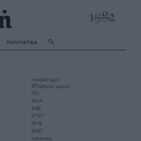
ΠΟΛΙΤΙΣΤΙΚΆ
o καιρός τώρα:
αίθριος καιρός
27
°
72
%
11
km/h
Δ-ΝΔ
27
27
°/
°
06:18
20:07
πρόγνωση: