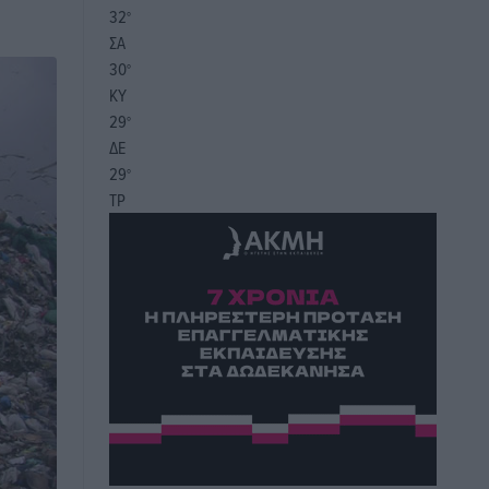
32
°
ΣΑ
30
°
ΚΥ
29
°
ΔΕ
29
°
ΤΡ