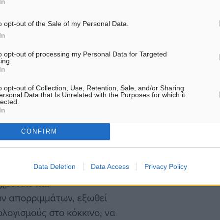
In
κή απόδοση από τους
o opt-out of the Sale of my Personal Data.
σθέτει νέα βάρη στην ήδη
In
, επισημαίνεται σε
to opt-out of processing my Personal Data for Targeted
ing.
 τόσο για την
In
γονός ότι δεν είχε καμία
o opt-out of Collection, Use, Retention, Sale, and/or Sharing
ersonal Data that Is Unrelated with the Purposes for which it
lected.
In
CONFIRM
υπογράμμισε ότι «Στην
νου να καλύψει τις
Data Deletion
Data Access
Privacy Policy
χρονικό και
ων απορριμμάτων, εξωθεί
ολογισμούς στο κόκκινο, να