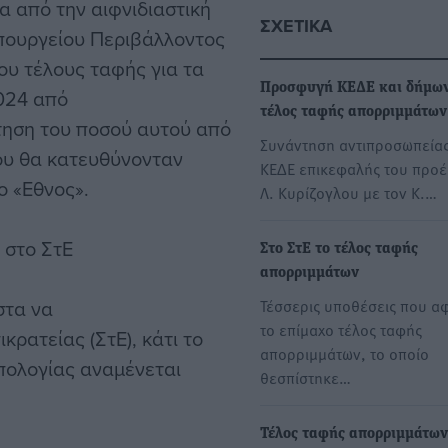
α από την αιφνιδιαστική
ΣΧΕΤΙΚΆ
υπουργείου Περιβάλλοντος
ου τέλους ταφής για τα
Προσφυγή ΚΕΔΕ και δήμων
024 από
τέλος ταφής απορριμμάτων
τηση του ποσού αυτού από
Συνάντηση αντιπροσωπείας
ου θα κατευθύνονταν
ΚΕΔΕ επικεφαλής του προ
ο «Εθνος».
Λ. Κυρίζογλου με τον Κ.…
 στο ΣτΕ
Στο ΣτΕ το τέλος ταφής
απορριμμάτων
στα να
Τέσσερις υποθέσεις που α
το επίμαχο τέλος ταφής
ρατείας (ΣτΕ), κάτι το
απορριμμάτων, το οποίο
πολογίας αναμένεται
θεσπίστηκε…
Τέλος ταφής απορριμμάτων