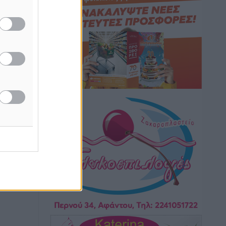
Τοπικές Ειδήσεις
•
πριν 4 ώρες
Iατρικός Σύλλογος Ροδου προς Α.
Γεωργιάδη: Στρατηγικές Προτάσεις για
την Ενίσχυση της Δημόσιας Υγείας στη
Νησιωτική Ελλάδα και στα
Νοσοκομεία της Γ΄ Ζώνης
Τοπικές Ειδήσεις
•
πριν 4 ώρες
Πάνθηρες: Ξεκίνησαν αισιόδοξοι για
την παρθενική “πτήση” τους
Αθλητικά
•
πριν 4 ώρες
Άρης Αρχαγγέλου: Στο πλευρό του
άτυχου Ιάκωβου Θωμά
Αθλητικά
•
πριν 4 ώρες