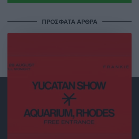
Τοπικές Ειδήσεις
•
πριν 3 ώρες
Πάνω από 1.500 έλεγχοι με drones σε 300 παραλίες
ΠΡΟΣΦΑΤΑ ΑΡΘΡΑ
κατά της αυθαίρετης κατάληψης του αιγιαλού – Τα
στοιχεία για τη Ρόδο
Τοπικές Ειδήσεις
•
πριν 3 ώρες
Συνεδριάζει η Δημοτική Επιτροπή Ρόδου την Δευτέρα
10 Αυγούστου
Τοπικές Ειδήσεις
•
πριν 3 ώρες
Ο Ακύλας στη Ρόδο 10 Αυγούστου στο βοηθητικό
στάδιο Διαγόρα
Πολιτιστικά
•
πριν 3 ώρες
Τη χρηματοδότηση των καμένων εκτάσεων στην
Κάλυμνο, των αναγκαίων αντιπλημμυρικών και
αντιδιαβρωτικών έργων και την άμεση ενίσχυση