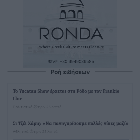
Ροή ειδήσεων
Το Yucatan Show έρχεται στη Ρόδο με τον Frankie
Lluc
Πολιτιστικά
•
πριν 25 λεπτά
Σι Τζέι Χάρις: «Να πανηγυρίσουμε πολλές νίκες μαζί»
Αθλητικά
•
πριν 28 λεπτά