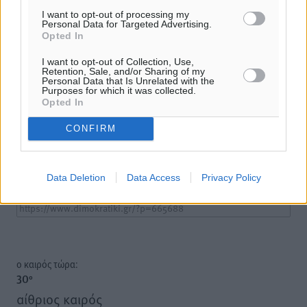
I want to opt-out of processing my
Personal Data for Targeted Advertising.
Opted In
I want to opt-out of Collection, Use,
Retention, Sale, and/or Sharing of my
Personal Data that Is Unrelated with the
Υπενθύμιση:
Purposes for which it was collected.
Opted In
Για την μερική αναπαραγωγή της είδησης από άλλες
CONFIRM
ιστοσελίδες είναι απαραίτητη η χρήση του παρακάτω
παρεχόμενου συνδέσμου παραπομπής προς το άρθρο
της Δημοκρατικής.
Data Deletion
Data Access
Privacy Policy
o καιρός τώρα:
30
°
αίθριος καιρός