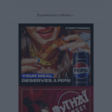
Φοίβος Κω: Το «ευχαριστώ» για το 9ο Kos 3X3
Περισσότερες ειδήσεις
Basketball Festival
Αθλητικά
•
πριν 43 λεπτά
6ο Kalymnos 3X3: Ολοκληρώθηκε με μεγάλη επιτυχία,
νικητές οι VAR!
Αθλητικά
•
πριν 48 λεπτά
Νέα αεροσκάφη, drones, δασοκομάντος: Τι έχει
αλλάξει στην Πολιτική Προστασί
Ειδήσεις
•
πριν 1 ώρα
Άδωνις Γεωργιάδης στον RV: “Στο υπουργείο
εξετάζουμε την θεσμοθέτηση τρίτης κατηγορίας
κινήτρων, ειδικά για τα νοσοκομεία στα νησιά”
Τοπικές Ειδήσεις
•
πριν 1 ώρα