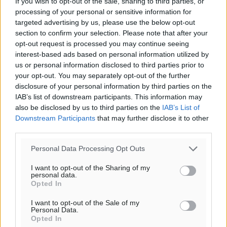
If you wish to opt-out of the sale, sharing to third parties, or
processing of your personal or sensitive information for
Το E-mail δεν θα δημοσιευτεί.
targeted advertising by us, please use the below opt-out
Πρέπει να συμπληρωθούν όλα τα πεδία για την
section to confirm your selection. Please note that after your
υποβολή του σχολίου.
opt-out request is processed you may continue seeing
interest-based ads based on personal information utilized by
Όνοματεπώνυμο
Email
us or personal information disclosed to third parties prior to
your opt-out. You may separately opt-out of the further
disclosure of your personal information by third parties on the
IAB’s list of downstream participants. This information may
also be disclosed by us to third parties on the
IAB’s List of
Φύλαξε τα στοιχεία μου για την επόμενη φορά.
Downstream Participants
that may further disclose it to other
third parties.
Personal Data Processing Opt Outs
I want to opt-out of the Sharing of my
personal data.
Opted In
I want to opt-out of the Sale of my
Personal Data.
Opted In