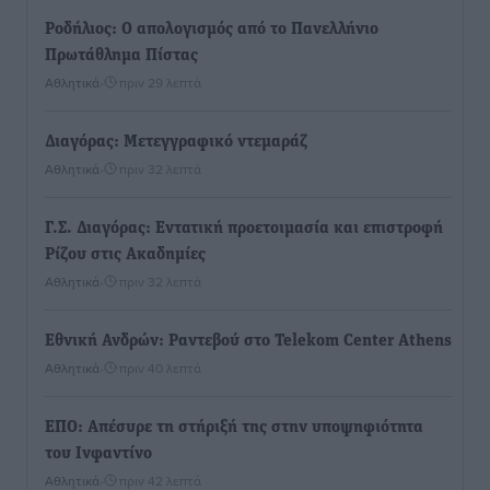
Ροδήλιος: Ο απολογισμός από το Πανελλήνιο
Πρωτάθλημα Πίστας
Αθλητικά
•
πριν 29 λεπτά
Διαγόρας: Μετεγγραφικό ντεμαράζ
Αθλητικά
•
πριν 32 λεπτά
Γ.Σ. Διαγόρας: Εντατική προετοιμασία και επιστροφή
Ρίζου στις Ακαδημίες
Αθλητικά
•
πριν 32 λεπτά
Εθνική Ανδρών: Ραντεβού στο Telekom Center Athens
Αθλητικά
•
πριν 40 λεπτά
ΕΠΟ: Απέσυρε τη στήριξή της στην υποψηφιότητα
του Ινφαντίνο
Αθλητικά
•
πριν 42 λεπτά