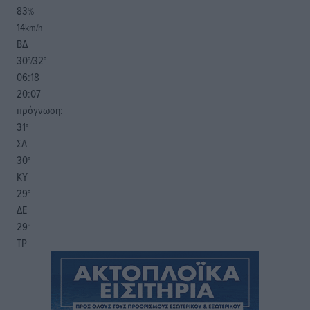
83
%
14
km/h
ΒΔ
30
32
°/
°
06:18
20:07
πρόγνωση:
31
°
ΣΑ
30
°
ΚΥ
29
°
ΔΕ
29
°
ΤΡ