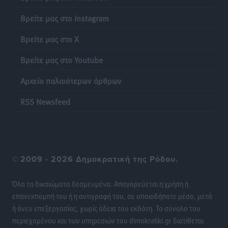
Τοπικές Ειδήσεις
•
πριν 6 ώρες
Βρείτε μας στο Instagram
Χειρουργικές ομάδες στην Κάλυμνο: Το νέο μοντέλο
Βρείτε μας στο X
του ΕΣΥ φέρνει τις επεμβάσεις κοντά στους νησιώτες
Ρεπορτάζ
•
πριν 6 ώρες
Βρείτε μας στο Youtube
Αρχείο παλαιότερων άρθρων
Οι χειροπέδες στην Πάρο έδεσαν τα χέρια όλης της
Αυτοδιοίκησης
RSS Newsfeed
Δημο-Κρίσεις
•
πριν 6 ώρες
Δωρεάν τριήμερη κτηνιατρική δράση στη Μεγίστη,
από τη Λέσχη Lions Καστελλορίζου
©
2009 - 2026 Δημοκρατική της Ρόδου.
Ρεπορτάζ
•
πριν 6 ώρες
Όλα τα δικαιώματα δεσμευμένα. Απαγορεύεται η χρήση ή
Στη Ρόδο σήμερα ο Υπουργός Υγείας Άδωνις
επανεκπομπή του ή η αντιγραφή του, σε οποιοδήποτε μέσο, μετά
Γεωργιάδης
ή άνευ επεξεργασίας, χωρίς άδεια του εκδότη. Το σύνολο του
Τοπικές Ειδήσεις
•
πριν 6 ώρες
περιεχομένου και των υπηρεσιών του dimokratiki.gr διατίθεται